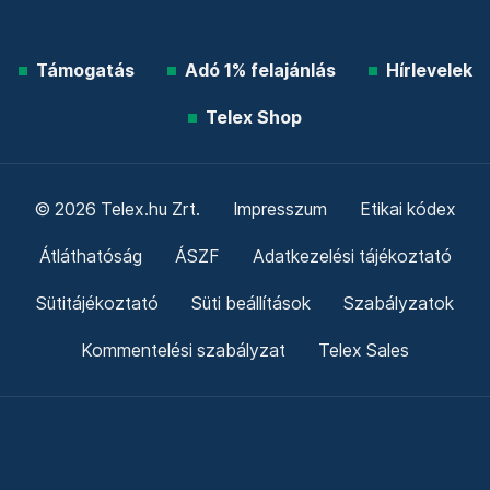
Támogatás
Adó 1% felajánlás
Hírlevelek
Telex Shop
© 2026 Telex.hu Zrt.
Impresszum
Etikai kódex
Átláthatóság
ÁSZF
Adatkezelési tájékoztató
Sütitájékoztató
Süti beállítások
Szabályzatok
Kommentelési szabályzat
Telex Sales