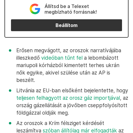
Állítsd be a Telexet
megbízható forrásnak!
Beállítom
Erősen megvágott, az oroszok narratívájába
illeszkedő
videóban tűnt fel
a lebombázott
mariupoli kórházból kimentett terhes ukrán
nők egyike, akivel szülése után az AP is
beszélt.
Litvánia az EU-ban elsőként bejelentette, hogy
teljesen felhagyott az orosz gáz importjával
, az
ország gázellátását a jövőben cseppfolyósított
földgázzal oldják meg.
Az oroszok a Krím félsziget kérdését
leszámítva
szóban állítólag már elfogadták
az