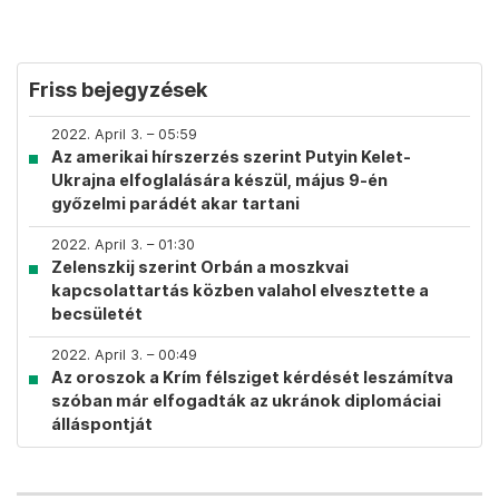
Friss bejegyzések
2022. April 3. – 05:59
Az amerikai hírszerzés szerint Putyin Kelet-
Ukrajna elfoglalására készül, május 9-én
győzelmi parádét akar tartani
2022. April 3. – 01:30
Zelenszkij szerint Orbán a moszkvai
kapcsolattartás közben valahol elvesztette a
becsületét
2022. April 3. – 00:49
Az oroszok a Krím félsziget kérdését leszámítva
szóban már elfogadták az ukránok diplomáciai
álláspontját