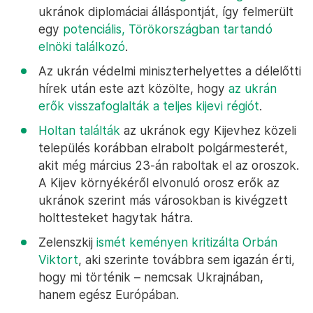
ukránok diplomáciai álláspontját, így felmerült
egy
potenciális, Törökországban tartandó
elnöki találkozó
.
Az ukrán védelmi miniszterhelyettes a délelőtti
hírek után este azt közölte, hogy
az ukrán
erők visszafoglalták a teljes kijevi régiót
.
Holtan találták
az ukránok egy Kijevhez közeli
település korábban elrabolt polgármesterét,
akit még március 23-án raboltak el az oroszok.
A Kijev környékéről elvonuló orosz erők az
ukránok szerint más városokban is kivégzett
holttesteket hagytak hátra.
Zelenszkij
ismét keményen kritizálta Orbán
Viktort
, aki szerinte továbbra sem igazán érti,
hogy mi történik – nemcsak Ukrajnában,
hanem egész Európában.