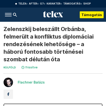
TELEX
AFTER
G7
KARAKTER
TÁMOGATÁS
SHOP
Támogatás
Zelenszkij beleszállt Orbánba,
felmerült a konfliktus diplomáciai
rendezésének lehetősége – a
háború fontosabb történései
szombat délután óta
frissítve
KÜLFÖLD
Flachner Balázs