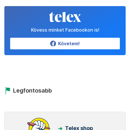
Kövess minket Facebookon is!
Követem!
Legfontosabb
Telex shop