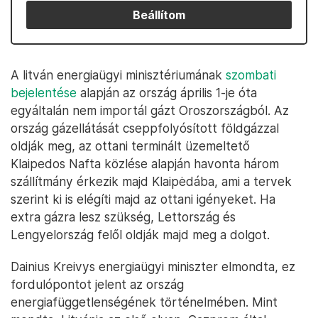
Beállítom
A litván energiaügyi minisztériumának
szombati
bejelentése
alapján az ország április 1-je óta
egyáltalán nem importál gázt Oroszországból. Az
ország gázellátását cseppfolyósított földgázzal
oldják meg, az ottani terminált üzemeltető
Klaipedos Nafta közlése alapján havonta három
szállítmány érkezik majd Klaipėdába, ami a tervek
szerint ki is elégíti majd az ottani igényeket. Ha
extra gázra lesz szükség, Lettország és
Lengyelország felől oldják majd meg a dolgot.
Dainius Kreivys energiaügyi miniszter elmondta, ez
fordulópontot jelent az ország
energiafüggetlenségének történelmében. Mint