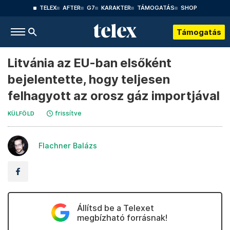
TELEX
AFTER
G7
KARAKTER
TÁMOGATÁS
SHOP
Támogatás
Litvánia az EU-ban elsőként
bejelentette, hogy teljesen
felhagyott az orosz gáz importjával
frissítve
KÜLFÖLD
Flachner Balázs
Állítsd be a Telexet
megbízható forrásnak!