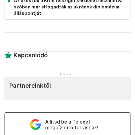
Az oroszok a Krím félsziget kérdését leszámítva
szóban már elfogadták az ukránok diplomáciai
álláspontját
Kapcsolódó
Partnereinktől
Állítsd be a Telexet
megbízható forrásnak!