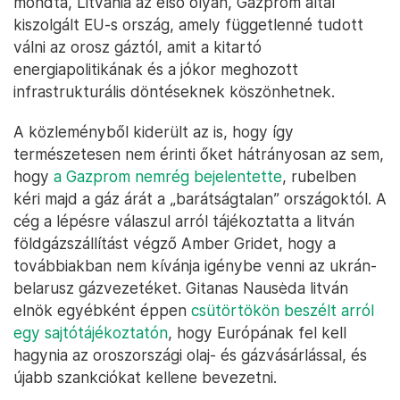
mondta, Litvánia az első olyan, Gazprom által
kiszolgált EU-s ország, amely függetlenné tudott
válni az orosz gáztól, amit a kitartó
energiapolitikának és a jókor meghozott
infrastrukturális döntéseknek köszönhetnek.
A közleményből kiderült az is, hogy így
természetesen nem érinti őket hátrányosan az sem,
hogy
a Gazprom nemrég bejelentette
, rubelben
kéri majd a gáz árát a „barátságtalan” országoktól. A
cég a lépésre válaszul arról tájékoztatta a litván
földgázszállítást végző Amber Gridet, hogy a
továbbiakban nem kívánja igénybe venni az ukrán-
belarusz gázvezetéket. Gitanas Nausėda litván
elnök egyébként éppen
csütörtökön beszélt arról
egy sajtótájékoztatón
, hogy Európának fel kell
hagynia az oroszországi olaj- és gázvásárlással, és
újabb szankciókat kellene bevezetni.