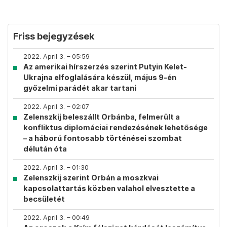
Friss bejegyzések
2022. April 3. – 05:59
Az amerikai hírszerzés szerint Putyin Kelet-
Ukrajna elfoglalására készül, május 9-én
győzelmi parádét akar tartani
2022. April 3. – 02:07
Zelenszkij beleszállt Orbánba, felmerült a
konfliktus diplomáciai rendezésének lehetősége
– a háború fontosabb történései szombat
délután óta
2022. April 3. – 01:30
Zelenszkij szerint Orbán a moszkvai
kapcsolattartás közben valahol elvesztette a
becsületét
2022. April 3. – 00:49