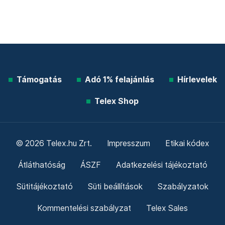
Támogatás
Adó 1% felajánlás
Hírlevelek
Telex Shop
© 2026 Telex.hu Zrt.
Impresszum
Etikai kódex
Átláthatóság
ÁSZF
Adatkezelési tájékoztató
Sütitájékoztató
Süti beállítások
Szabályzatok
Kommentelési szabályzat
Telex Sales