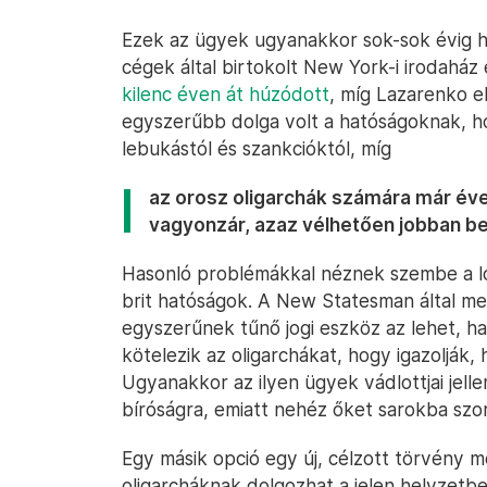
Ezek az ügyek ugyanakkor sok-sok évig h
cégek által birtokolt New York-i irodaház
kilenc éven át húzódott
, míg Lazarenko el
egyszerűbb dolga volt a hatóságoknak, h
lebukástól és szankcióktól, míg
az orosz oligarchák számára már évek
vagyonzár, azaz vélhetően jobban b
Hasonló problémákkal néznek szembe a lon
brit hatóságok. A New Statesman által 
egyszerűnek tűnő jogi eszköz az lehet, h
kötelezik az oligarchákat, hogy igazolják,
Ugyanakkor az ilyen ügyek vádlottjai jell
bíróságra, emiatt nehéz őket sarokba szorí
Egy másik opció egy új, célzott törvény me
oligarcháknak dolgozhat a jelen helyzetb