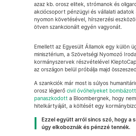
azaz kb. orosz elitek, strómanok és oliga
akciócsoport pénzügyi és vállalati adatok
nyomon követésével, hírszerzési eszközök
ötven szankcionált egyén vagyonát.
Emellett az Egyesült Államok egy külön üg
minisztérium, a Szövetségi Nyomozó Iroda
kormányszervek részvételével KleptoCapt
az országon belül próbálja majd összeszed
A szankciók már most is súlyos humanitá
orosz légierő
civil óvóhelyeket bombázott
panaszkodott
a Bloombergnek, hogy nem t
hitelkártyáját, a költését egy kormánybizo
Ezzel együtt arról sincs szó, hogy a
úgy elkoboznák és pénzzé tennék.