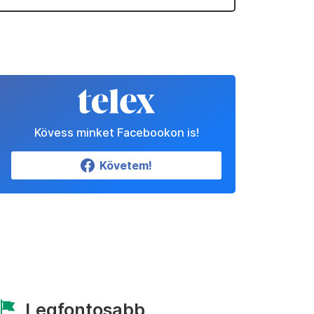
Kövess minket Facebookon is!
Követem!
Legfontosabb