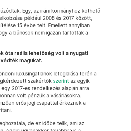
úzódtak. Egy, az iráni kormányhoz köthető
 elkobzása például 2008 és 2017 között,
ítélése 15 évbe telt. Emellett annyiban
ogy a bűnösök nem igazán tartottak a
 óta reális lehetőség volt a nyugati
evédték magukat.
doni luxusingatlanok lefoglalása terén a
megkérdezett szakértők
szerint
az egyik
a egy 2017-es rendelkezés alapján arra
 honnan volt pénzük a vásárlásokra.
emzően erős jogi csapattal érkeznek a
tani.
ghozatala, de ez időbe telik, ami az
en. Addig ugyanakkor továbbra is a