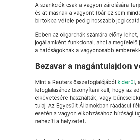
A szankciók csak a vagyon zárolására terj
és át másnak a vagyont (bár ez sem minde
birtokba vétele pedig hosszabb jogi csatá
Ebben az oligarchák számára előny lehet, h
jogállamként funkcionál, ahol a megfelelő
a hatóságoknak a vagyonosabb emberekk
Bezavar a magántulajdon 
Mint a Reuters összefoglalójából
kiderül
, 
lefoglalásához bizonyítani kell, hogy az
elkövetésére használták, vagy bűncselek
tulaj. Az Egyesült Államokban ráadásul félmil
esetén a vagyon elkobzásához bírósági üg
nehezíti a helyzetet.