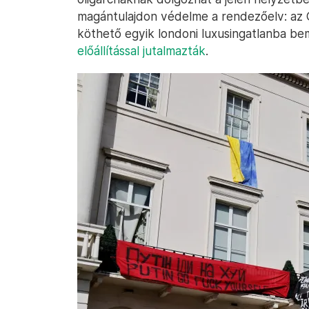
magántulajdon védelme a rendezőelv: az 
köthető egyik londoni luxusingatlanba be
előállítással jutalmazták
.