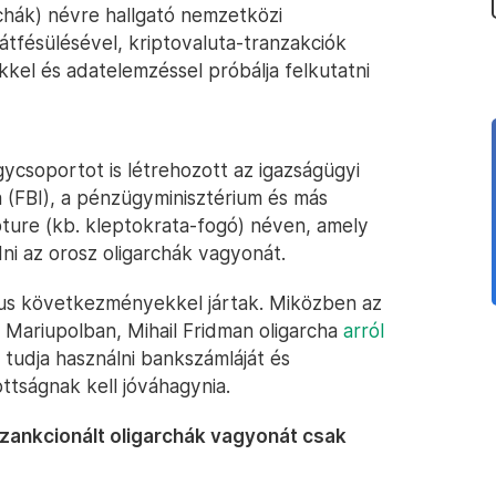
rchák) névre hallgató nemzetközi
 átfésülésével, kriptovaluta-tranzakciók
kel és adatelemzéssel próbálja felkutatni
ycsoportot is létrehozott az igazságügyi
 (FBI), a pénzügyminisztérium és más
ure (kb. kleptokrata-fogó) néven, amely
ni az orosz oligarchák vagyonát.
rius következményekkel jártak. Miközben az
Mariupolban, Mihail Fridman oligarcha
arról
udja használni bankszámláját és
ttságnak kell jóváhagynia.
 szankcionált oligarchák vagyonát csak