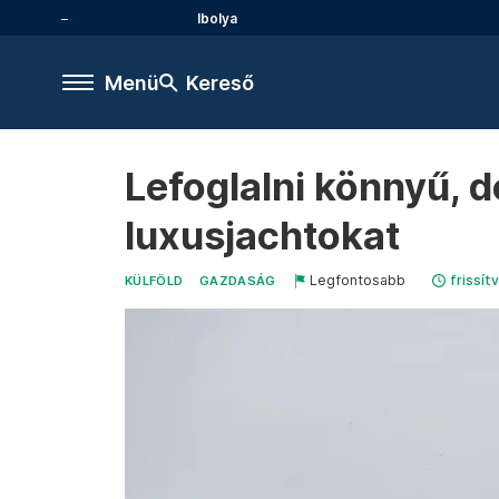
Ibolya
Menü
Kereső
Lefoglalni könnyű, 
luxusjachtokat
Legfontosabb
frissít
KÜLFÖLD
GAZDASÁG