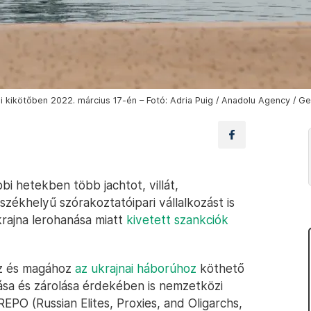
gi kikötőben 2022. március 17-én – Fotó: Adria Puig / Anadolu Agency / G
bi hetekben több jachtot, villát,
székhelyű szórakoztatóipari vállalkozást is
krajna lerohanása miatt
kivetett szankciók
öz és magához
az ukrajnai háborúhoz
köthető
ása és zárolása érdekében is nemzetközi
REPO (Russian Elites, Proxies, and Oligarchs,