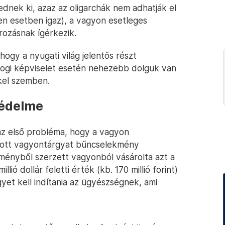
ednek ki, azaz az oligarchák nem adhatják el
n esetben igaz), a vagyon esetleges
rozásnak ígérkezik.
ogy a nyugati világ jelentős részt
 jogi képviselet esetén nehezebb dolguk van
el szemben.
védelme
az első probléma, hogy a vagyon
 adott vagyontárgyat bűncselekmény
ményből szerzett vagyonból vásárolta azt a
lió dollár feletti érték (kb. 170 millió forint)
yet kell indítania az ügyészségnek, ami