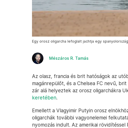
Egy orosz oligarcha lefoglalt jachtja egy spanyolorszá
Mészáros R. Tamás
Az olasz, francia és brit hatóságok az utób
magánrepülőt, és a Chelsea FC nevű, brit 
zár alá helyeztek az orosz oligarchákra U
keretében
.
Emellett a Vlagyimir Putyin orosz elnökh
oligarchák további vagyonelemei felkutat
nyomozás indult. Az amerikai rövidítéssel 