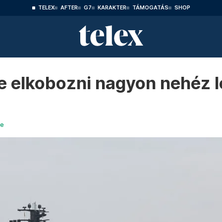
TELEX
AFTER
G7
KARAKTER
TÁMOGATÁS
SHOP
de elkobozni nagyon nehéz l
ve