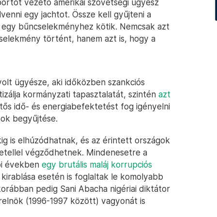
rtot vezető amerikai szövetségi ügyész
venni egy jachtot. Össze kell gyűjteni a
t egy bűncselekményhez kötik. Nemcsak azt
cselekmény történt, hanem azt is, hogy a
volt ügyésze, aki időközben szankciós
zálja kormányzati tapasztalatát, szintén
azt
tős idő- és energiabefektetést fog igényelni
ok begyűjtése.
ig is elhúzódhatnak, és az érintett országok
netellel végződhetnek. Mindenesetre a
bbi években
egy brutális maláj korrupciós
kirablása esetén is foglaltak le komolyabb
orábban pedig Sani Abacha nigériai diktátor
relnök (1996-1997 között) vagyonát is