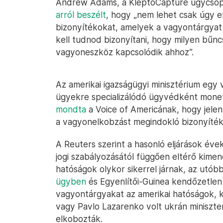
Andrew Adams, a KleptoCapture ügycsopo
arról beszélt
, hogy „nem lehet csak úgy el
bizonyítékokat, amelyek a vagyontárgya
kell tudnod bizonyítani, hogy milyen bűn
vagyoneszköz kapcsolódik ahhoz”.
Az amerikai igazságügyi minisztérium egy 
ügyekre specializálódó ügyvédként moneti
mondta
a Voice of Americának, hogy jelen
a vagyonelkobzást megindokló bizonyíték
A Reuters szerint a hasonló eljárások évek
jogi szabályozásától függően eltérő kime
hatóságok olykor sikerrel járnak, az utó
ügyben
és Egyenlítői-Guinea kendőzetlen 
vagyontárgyakat az amerikai hatóságok, k
vagy Pavlo Lazarenko volt ukrán miniszte
elkobozták.