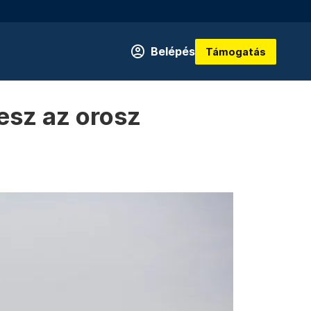
Belépés
Támogatás
esz az orosz