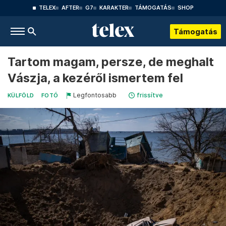
TELEX
AFTER
G7
KARAKTER
TÁMOGATÁS
SHOP
Támogatás
Tartom magam, persze, de meghalt
Vászja, a kezéről ismertem fel
Legfontosabb
frissítve
KÜLFÖLD
FOTÓ