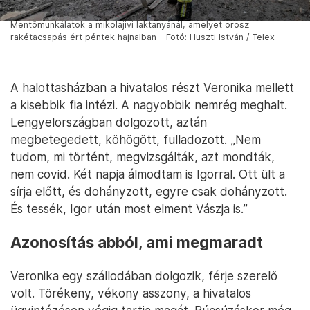
Mentőmunkálatok a mikolajivi laktanyánál, amelyet orosz
rakétacsapás ért péntek hajnalban – Fotó: Huszti István / Telex
A halottasházban a hivatalos részt Veronika mellett
a kisebbik fia intézi. A nagyobbik nemrég meghalt.
Lengyelországban dolgozott, aztán
megbetegedett, köhögött, fulladozott. „Nem
tudom, mi történt, megvizsgálták, azt mondták,
nem covid. Két napja álmodtam is Igorral. Ott ült a
sírja előtt, és dohányzott, egyre csak dohányzott.
És tessék, Igor után most elment Vászja is.”
Azonosítás abból, ami megmaradt
Veronika egy szállodában dolgozik, férje szerelő
volt. Törékeny, vékony asszony, a hivatalos