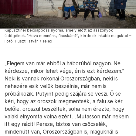
Kapusztinei becsapódás nyoma, amely előtt az asszonyok
üldögélnek. "Hová mennénk, fiacskám?", kérdezik inkább maguktól –
Fotó: Huszti István / Telex
„Elegem van már ebből a háborúból nagyon. Ne
kérdezze, mikor lehet vége, én is ezt kérdezem.”
Neki is vannak rokonai Oroszországban, neki is
nehezére esik velük beszélnie, már nem is
próbálkozik. Putyint pedig szájára se veszi. Ő se
kéri, hogy az oroszok megmentsék, a falu se kér
belőle, oroszul beszéltek, soha nem érezte, hogy
valaki elnyomta volna ezért. „Mutasson már nekem
itt egy nácit! Persze, biztos van csőcselék,
mindenütt van, Oroszországban is, maguknál is