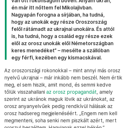
van ott rokonságom bőven. Anyám ukrán,
én már itt nőttem fel Mikolajivban.
Nagyapán forogna a sírjában, ha tudná,
hogy az unokák egy része Oroszország
felől rátámadt az ukrajnai unokáira. És attól
is, ha tudná, hogy a család egy része ezek
elől az orosz unokák elől Németországban
keres menedéket” – mesélte a szállóban
egy férfi, kezében egy kismacskával.
Az oroszországi rokonokkal – mint annyi más orosz
nyelvű ukrajnai – már inkább nem beszél. Nem értik
meg, el sem hiszik, amit mond, és semmi kedve
tőlük visszahallani
az orosz propagandát
, amely
szerint az ukránok maguk lövik az ukránokat, az
orosz anyanyelvűek pedig rendkívül hálásak az
orosz hadsereg megjelenéséért. „Engem nem kell
megmenteni, soha senki nem piszkált azért, mert
oroszul beszéltem. Hagyjanak ezzel békén.”