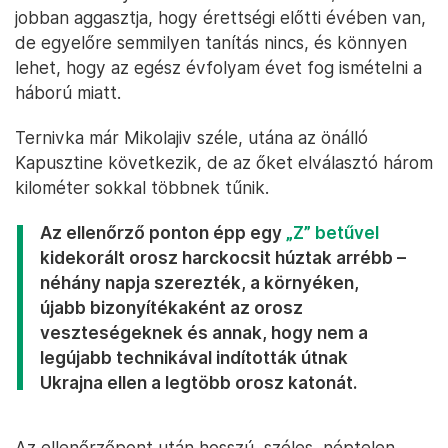
jobban aggasztja, hogy érettségi előtti évében van,
de egyelőre semmilyen tanítás nincs, és könnyen
lehet, hogy az egész évfolyam évet fog ismételni a
háború miatt.
Ternivka már Mikolajiv széle, utána az önálló
Kapusztine következik, de az őket elválasztó három
kilométer sokkal többnek tűnik.
Az ellenőrző ponton épp egy
„Z” betűvel
kidekorált orosz harckocsit húztak arrébb –
néhány napja szerezték, a környéken,
újabb bizonyítékaként az orosz
veszteségeknek és annak, hogy nem a
legújabb technikával indították útnak
Ukrajna ellen a legtöbb orosz katonát.
Az ellenőrzőpont után hosszú, széles, néptelen