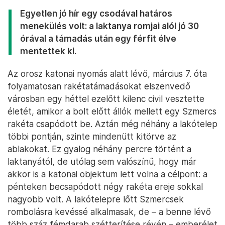
Egyetlen jó hír egy csodával határos
menekülés volt: a laktanya romjai alól jó 30
órával a támadás után egy férfit élve
mentettek ki.
Az orosz katonai nyomás alatt lévő, március 7. óta
folyamatosan rakétatámadásokat elszenvedő
városban egy héttel ezelőtt kilenc civil vesztette
életét, amikor a bolt előtt állók mellett egy Szmercs
rakéta csapódott be. Aztán még néhány a lakótelep
többi pontján, szinte mindenütt kitörve az
ablakokat. Ez gyalog néhány percre történt a
laktanyától, de utólag sem valószínű, hogy már
akkor is a katonai objektum lett volna a célpont: a
pénteken becsapódott négy rakéta ereje sokkal
nagyobb volt. A lakótelepre lőtt Szmercsek
rombolásra kevéssé alkalmasak, de – a benne lévő
több száz fémdarab szétterítése révén – emberélet