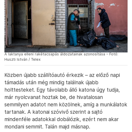
A laktanya elleni rakétacsapás áldozatainak azonosítása – Fotó:
Huszti István / Telex
Közben újabb szállítóautó érkezik – az előző napi
támadás után még mindig találnak újabb
holttesteket. Egy távolabb álló katona úgy tudja,
már nyolcvanat hoztak be, de hivatalosan
semmilyen adatot nem közölnek, amíg a munkálatok
tartanak. A katonai szóvivő szerint a sajtó
mindenféle adatokkal dobálózik, ezért nem akar
mondani semmit. Talán majd másnap.