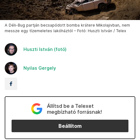
A Déli-Bug partján becsapódott bomba krátere Mikolajivban, nem
messze egy tízemeletes lakóháztól – Fotó: Huszti István / Telex
Huszti István (fotó)
Nyilas Gergely
Állítsd be a Telexet
megbízható forrásnak!
Beállítom