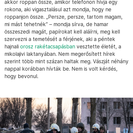
akkor roppan össze, amikor telefonon hívja egy
rokona, aki vigasztalásul azt mondja, hogy ne
roppanjon össze. „Persze, persze, tartom magam,
mi mást tehetnék” – mondja sírva, de hamar
összeszedi magát, papírokat kell aláírni, meg kell
szervezni a temetését a férjének, aki a péntek
hajnali
orosz rakétacsapásban
vesztette életét, a
mikolajivi laktanyában. Nem megerősített hírek
szerint több mint százan haltak meg. Vászját néhány
nappal korábban hívták be. Nem is volt kérdés,
hogy bevonul.