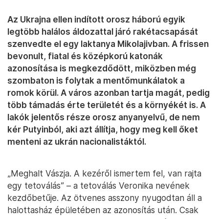
Az Ukrajna ellen indított orosz háború egyik
legtöbb halálos áldozattal járó rakétacsapását
szenvedte el egy laktanya Mikolajivban. A frissen
bevonult, fiatal és középkorú katonák
azonosítása is megkezdődött, miközben még
szombaton is folytak a mentőmunkálatok a
romok körül. A város azonban tartja magát, pedig
több támadás érte területét és a környékét is. A
lakók jelentős része orosz anyanyelvű, de nem
kér Putyinból, aki azt állítja, hogy meg kell őket
menteni az ukrán nacionalistáktól.
„Meghalt Vászja. A kezéről ismertem fel, van rajta
egy tetoválás” – a tetoválás Veronika nevének
kezdőbetűje. Az ötvenes asszony nyugodtan áll a
halottasház épületében az azonosítás után. Csak