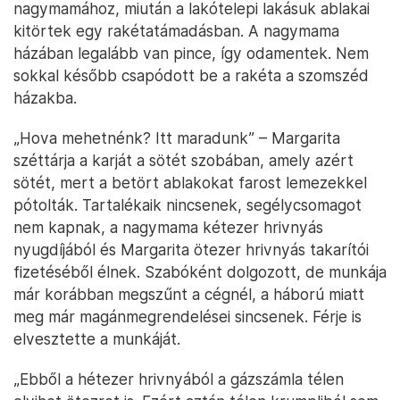
nagymamához, miután a lakótelepi lakásuk ablakai
kitörtek egy rakétatámadásban. A nagymama
házában legalább van pince, így odamentek. Nem
sokkal később csapódott be a rakéta a szomszéd
házakba.
„Hova mehetnénk? Itt maradunk” – Margarita
széttárja a karját a sötét szobában, amely azért
sötét, mert a betört ablakokat farost lemezekkel
pótolták. Tartalékaik nincsenek, segélycsomagot
nem kapnak, a nagymama kétezer hrivnyás
nyugdíjából és Margarita ötezer hrivnyás takarítói
fizetéséből élnek. Szabóként dolgozott, de munkája
már korábban megszűnt a cégnél, a háború miatt
meg már magánmegrendelései sincsenek. Férje is
elvesztette a munkáját.
„Ebből a hétezer hrivnyából a gázszámla télen