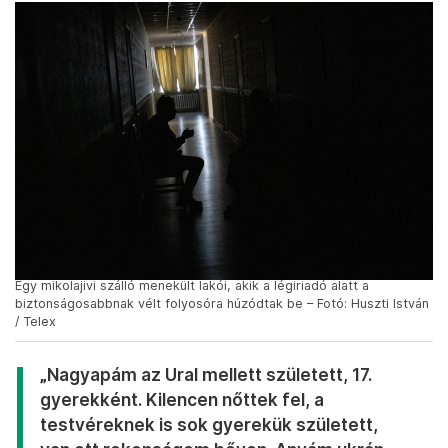
Egy mikolajivi szálló menekült lakói, akik a légiriadó alatt a
biztonságosabbnak vélt folyosóra húzódtak be – Fotó: Huszti István
/ Telex
„Nagyapám az Ural mellett született, 17.
gyerekként. Kilencen nőttek fel, a
testvéreknek is sok gyerekük született,