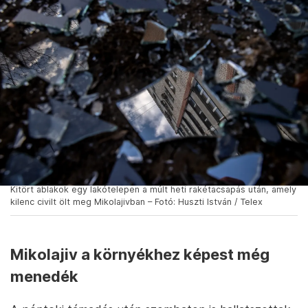
Kitört ablakok egy lakótelepen a múlt heti rakétacsapás után, amely
kilenc civilt ölt meg Mikolajivban – Fotó: Huszti István / Telex
Mikolajiv a környékhez képest még
menedék