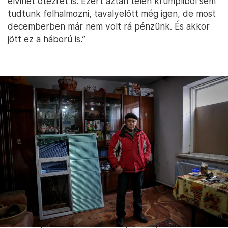
elvihet ötezret is. Ezért aztán télen krumpliból sem
tudtunk felhalmozni, tavalyelőtt még igen, de most
decemberben már nem volt rá pénzünk. És akkor
jött ez a háború is.”