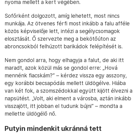
nyoma mellett a kert végében.
Sofőrként dolgozott, amíg lehetett, most nincs
munkája. Az ötvenes férfi most inkább a falu afféle
közös képviselője lett, intézi a segélycsomagok
elosztását. Ő szervezte meg a bekötőúton az
abroncsokból felhúzott barikádok felépítését is.
Nem gondol arra, hogy elhagyja a falut, de aki itt
maradt, azok közül más se gondol erre: „Hová
mennénk fiacskám?” – kérdez vissza egy asszony,
egy korábbi becsapódás mellett üldögélve. Hiába
van két fok, a szomszédokkal együtt kijött élvezni a
napsütést. „Volt, aki elment a városba, aztán inkább
visszajött, itt jobban el tudunk bújni” – mondta a
mellette üldögélő nő.
Putyin mindenkit ukránná tett