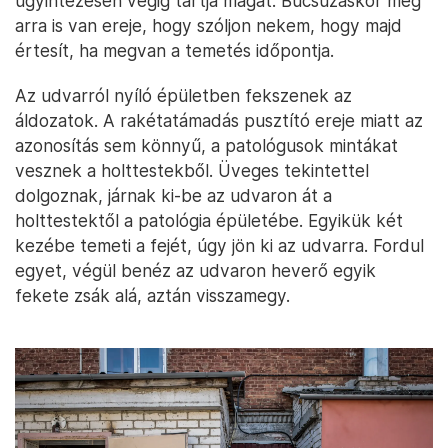
ügyintézésen végig tartja magát. Búcsúzáskor még
arra is van ereje, hogy szóljon nekem, hogy majd
értesít, ha megvan a temetés időpontja.
Az udvarról nyíló épületben fekszenek az
áldozatok. A rakétatámadás pusztító ereje miatt az
azonosítás sem könnyű, a patológusok mintákat
vesznek a holttestekből. Üveges tekintettel
dolgoznak, járnak ki-be az udvaron át a
holttestektől a patológia épületébe. Egyikük két
kezébe temeti a fejét, úgy jön ki az udvarra. Fordul
egyet, végül benéz az udvaron heverő egyik
fekete zsák alá, aztán visszamegy.