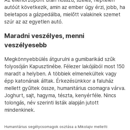
autóút következik, amin az ember úgy érzi, jobb, ha
beletapos a gázpedálba, mielőtt valakinek szemet
szúr az az egyetlen autó.
Maradni veszélyes, menni
veszélyesebb
Megkönnyebbülés átgurulni a gumibarikád szűk
folyosóján Kapusztinébe. Félezer lakójából most 150
maradt a helyben. A többiek elmenekültek vagy
épp katonának álltak. Érkezésünkkor a faluház
mellett gyűltek össze, humanitárius csomagra várva.
Joghurt, sajt, hagyma, tészta, kenyérféle. Nincs
tolongás, név szerinti listák alapján jutott
mindenkinek.
Humanitárius segélycsomagok osztása a Mikolajiv melletti