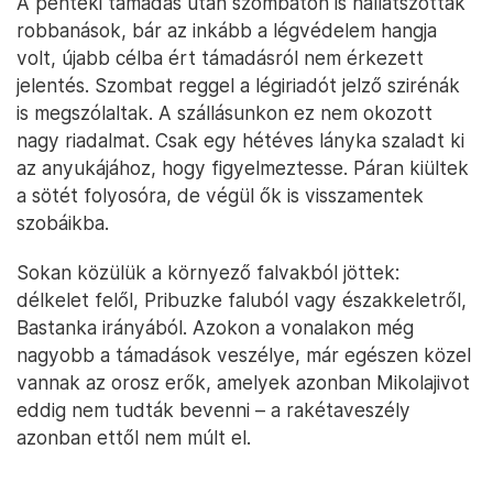
A pénteki támadás után szombaton is hallatszottak
robbanások, bár az inkább a légvédelem hangja
volt, újabb célba ért támadásról nem érkezett
jelentés. Szombat reggel a légiriadót jelző szirénák
is megszólaltak. A szállásunkon ez nem okozott
nagy riadalmat. Csak egy hétéves lányka szaladt ki
az anyukájához, hogy figyelmeztesse. Páran kiültek
a sötét folyosóra, de végül ők is visszamentek
szobáikba.
Sokan közülük a környező falvakból jöttek:
délkelet felől, Pribuzke faluból vagy északkeletről,
Bastanka irányából. Azokon a vonalakon még
nagyobb a támadások veszélye, már egészen közel
vannak az orosz erők, amelyek azonban Mikolajivot
eddig nem tudták bevenni – a rakétaveszély
azonban ettől nem múlt el.