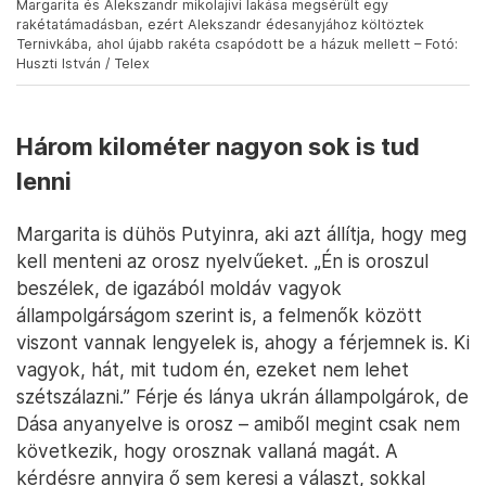
Margarita és Alekszandr mikolajivi lakása megsérült egy
rakétatámadásban, ezért Alekszandr édesanyjához költöztek
Ternivkába, ahol újabb rakéta csapódott be a házuk mellett – Fotó:
Huszti István / Telex
Három kilométer nagyon sok is tud
lenni
Margarita is dühös Putyinra, aki azt állítja, hogy meg
kell menteni az orosz nyelvűeket. „Én is oroszul
beszélek, de igazából moldáv vagyok
állampolgárságom szerint is, a felmenők között
viszont vannak lengyelek is, ahogy a férjemnek is. Ki
vagyok, hát, mit tudom én, ezeket nem lehet
szétszálazni.” Férje és lánya ukrán állampolgárok, de
Dása anyanyelve is orosz – amiből megint csak nem
következik, hogy orosznak vallaná magát. A
kérdésre annyira ő sem keresi a választ, sokkal