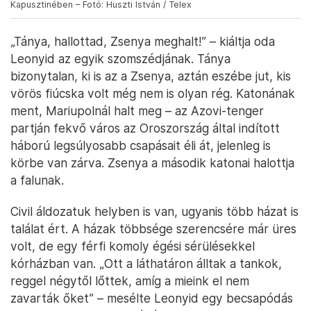
Kapusztinében – Fotó: Huszti István / Telex
„Tánya, hallottad, Zsenya meghalt!” – kiáltja oda
Leonyid az egyik szomszédjának. Tánya
bizonytalan, ki is az a Zsenya, aztán eszébe jut, kis
vörös fiúcska volt még nem is olyan rég. Katonának
ment, Mariupolnál halt meg – az Azovi-tenger
partján fekvő város az Oroszország által indított
háború legsúlyosabb csapásait éli át, jelenleg is
körbe van zárva. Zsenya a második katonai halottja
a falunak.
Civil áldozatuk helyben is van, ugyanis több házat is
találat ért. A házak többsége szerencsére már üres
volt, de egy férfi komoly égési sérülésekkel
kórházban van. „Ott a láthatáron álltak a tankok,
reggel négytől lőttek, amíg a mieink el nem
zavarták őket” – mesélte Leonyid egy becsapódás