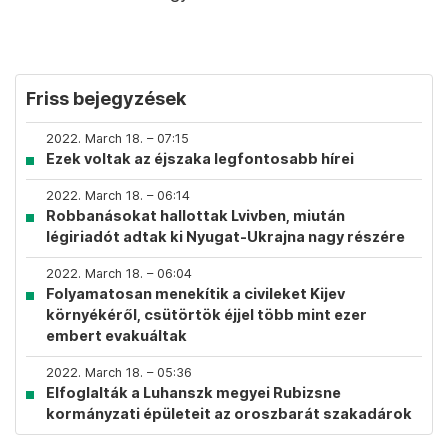
Friss bejegyzések
2022. March 18. – 07:15
Ezek voltak az éjszaka legfontosabb hírei
2022. March 18. – 06:14
Robbanásokat hallottak Lvivben, miután
légiriadót adtak ki Nyugat-Ukrajna nagy részére
2022. March 18. – 06:04
Folyamatosan menekítik a civileket Kijev
környékéről, csütörtök éjjel több mint ezer
embert evakuáltak
2022. March 18. – 05:36
Elfoglalták a Luhanszk megyei Rubizsne
kormányzati épületeit az oroszbarát szakadárok