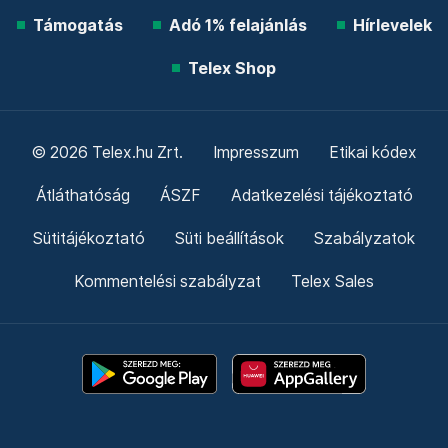
Támogatás
Adó 1% felajánlás
Hírlevelek
Telex Shop
© 2026 Telex.hu Zrt.
Impresszum
Etikai kódex
Átláthatóság
ÁSZF
Adatkezelési tájékoztató
Sütitájékoztató
Süti beállítások
Szabályzatok
Kommentelési szabályzat
Telex Sales