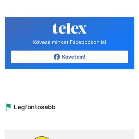
Kövess minket Facebookon is!
Követem!
Legfontosabb