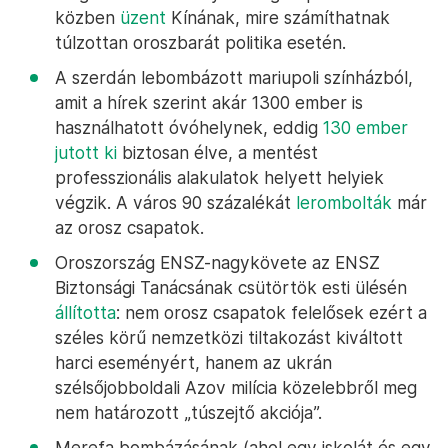
közben
üzent
Kínának, mire számíthatnak
túlzottan oroszbarát politika esetén.
A szerdán lebombázott mariupoli színházból,
amit a hírek szerint akár 1300 ember is
használhatott óvóhelynek, eddig
130 ember
jutott ki
biztosan élve, a mentést
professzionális alakulatok helyett helyiek
végzik. A város 90 százalékát
lerombolták
már
az orosz csapatok.
Oroszország ENSZ-nagykövete az ENSZ
Biztonsági Tanácsának csütörtök esti ülésén
állította
: nem orosz csapatok felelősek ezért a
széles körű nemzetközi tiltakozást kiváltott
harci eseményért, hanem az ukrán
szélsőjobboldali Azov milícia közelebbről meg
nem határozott „túszejtő akciója”.
Merefa bombázásának (ahol egy iskolát és egy