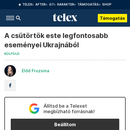
TELEX
AFTER
G7
KARAKTER
TÁMOGATÁS
SHOP
Támogatás
A csütörtök este legfontosabb
eseményei Ukrajnából
KÜLFÖLD
Előd Fruzsina
Állítsd be a Telexet
megbízható forrásnak!
Beállítom