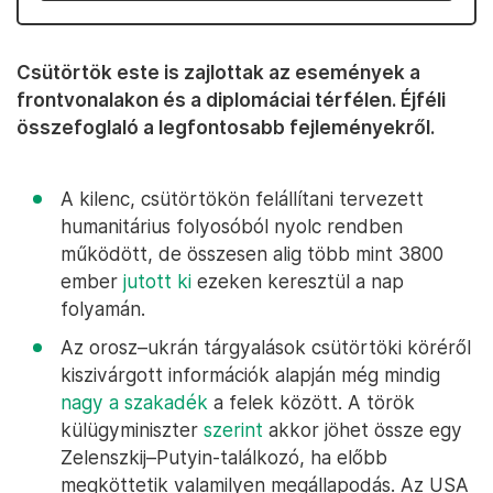
Csütörtök este is zajlottak az események a
frontvonalakon és a diplomáciai térfélen. Éjféli
összefoglaló a legfontosabb fejleményekről.
A kilenc, csütörtökön felállítani tervezett
humanitárius folyosóból nyolc rendben
működött, de összesen alig több mint 3800
ember
jutott ki
ezeken keresztül a nap
folyamán.
Az orosz–ukrán tárgyalások csütörtöki köréről
kiszivárgott információk alapján még mindig
nagy a szakadék
a felek között. A török
külügyminiszter
szerint
akkor jöhet össze egy
Zelenszkij–Putyin-találkozó, ha előbb
megköttetik valamilyen megállapodás. Az USA