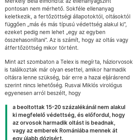
Merkely Béla elmondta: az ellenanyagszint
pontosan nem mérhető. Sokféle ellenanyag
keletkezik, a fertőzöttségi állapotoktól, oltásoktól
függően „más és más típusú védettség alakul ki”,
ezeket pedig nem lehet „egy az egyben
összehasonlítani”. Az is számít, hogy az oltás vagy
átfertőzöttség mikor történt.
Mint azt szombaton a Telex is megírta, háziorvosok
is találkoztak már olyan esettel, amikor harmadik
oltásra lenne szükség, bár erre a hazai eljárásrend
szerint nincs lehetőség. Rusvai Miklós virológus
egyenesen arról beszélt, hogy
a beoltottak 15-20 százalékánál nem alakul
ki megfelelő védettség, és előfordul, hogy
az orvosok harmadik oltást is beadnak,
vagy az emberek Romániába mennek át
egy újabb dózisért.