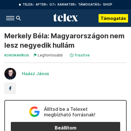
TELEX
AFTER
G7
KARAKTER
TÁMOGATÁS
SHOP
Támogatás
Merkely Béla: Magyarországon nem
lesz negyedik hullám
Legfontosabb
frissítve
KORONAVÍRUS
Haász János
Állítsd be a Telexet
megbízható forrásnak!
Beállítom