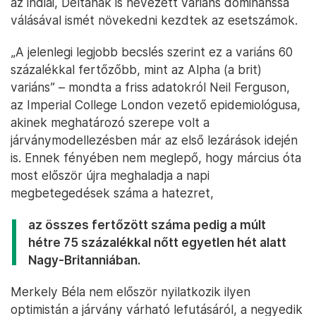
az indiai, Deltának is nevezett variáns dominánssá
válásával ismét növekedni kezdtek az esetszámok.
„A jelenlegi legjobb becslés szerint ez a variáns 60
százalékkal fertőzőbb, mint az Alpha (a brit)
variáns” – mondta a friss adatokról Neil Ferguson,
az Imperial College London vezető epidemiológusa,
akinek meghatározó szerepe volt a
járványmodellezésben már az első lezárások idején
is. Ennek fényében nem meglepő, hogy március óta
most először újra meghaladja a napi
megbetegedések száma a hatezret,
az összes fertőzött száma pedig a múlt
hétre 75 százalékkal nőtt egyetlen hét alatt
Nagy-Britanniában.
Merkely Béla nem először nyilatkozik ilyen
optimistán a járvány várható lefutásáról, a negyedik