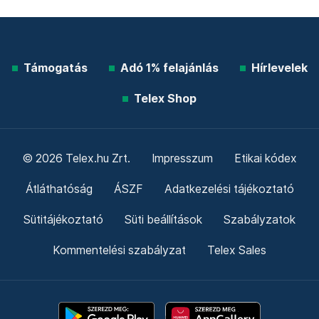
Támogatás
Adó 1% felajánlás
Hírlevelek
Telex Shop
© 2026 Telex.hu Zrt.
Impresszum
Etikai kódex
Átláthatóság
ÁSZF
Adatkezelési tájékoztató
Sütitájékoztató
Süti beállítások
Szabályzatok
Kommentelési szabályzat
Telex Sales