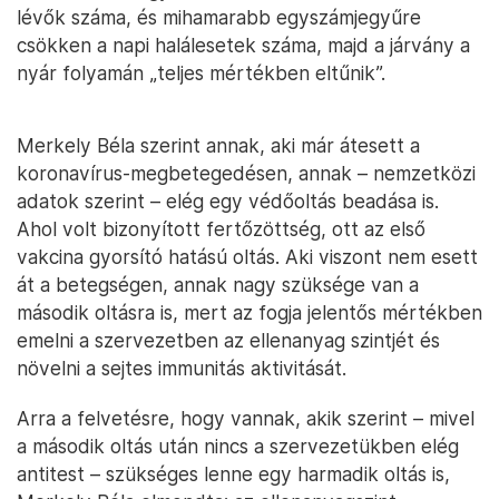
lévők száma, és mihamarabb egyszámjegyűre
csökken a napi halálesetek száma, majd a járvány a
nyár folyamán „teljes mértékben eltűnik”.
Merkely Béla szerint annak, aki már átesett a
koronavírus-megbetegedésen, annak – nemzetközi
adatok szerint – elég egy védőoltás beadása is.
Ahol volt bizonyított fertőzöttség, ott az első
vakcina gyorsító hatású oltás. Aki viszont nem esett
át a betegségen, annak nagy szüksége van a
második oltásra is, mert az fogja jelentős mértékben
emelni a szervezetben az ellenanyag szintjét és
növelni a sejtes immunitás aktivitását.
Arra a felvetésre, hogy vannak, akik szerint – mivel
a második oltás után nincs a szervezetükben elég
antitest – szükséges lenne egy harmadik oltás is,