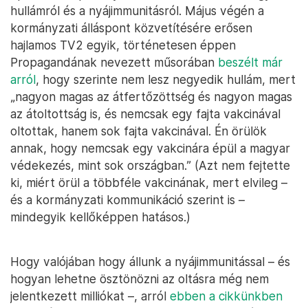
hullámról és a nyájimmunitásról. Május végén a
kormányzati álláspont közvetítésére erősen
hajlamos TV2 egyik, történetesen éppen
Propagandának nevezett műsorában
beszélt már
arról
, hogy szerinte nem lesz negyedik hullám, mert
„nagyon magas az átfertőzöttség és nagyon magas
az átoltottság is, és nemcsak egy fajta vakcinával
oltottak, hanem sok fajta vakcinával. Én örülök
annak, hogy nemcsak egy vakcinára épül a magyar
védekezés, mint sok országban.” (Azt nem fejtette
ki, miért örül a többféle vakcinának, mert elvileg –
és a kormányzati kommunikáció szerint is –
mindegyik kellőképpen hatásos.)
Hogy valójában hogy állunk a nyájimmunitással – és
hogyan lehetne ösztönözni az oltásra még nem
jelentkezett milliókat –, arról
ebben a cikkünkben