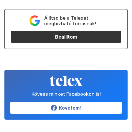
Állítsd be a Telexet
megbízható forrásnak!
Beállítom
Kövess minket Facebookon is!
Követem!