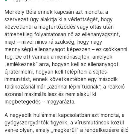
Merkely Béla ennek kapcsán azt mondta: a
szervezet úgy alakítja ki a védettségét, hogy
közvetlenül a megfertőződés vagy oltás után
átmenetileg folyamatosan nő az ellenanyagszint,
majd – mivel nincs rá szükség, hogy nagy
mennyiségű ellenanyagot képezzen – ez csökkenni
fog. De ott vannak a memóriasejtek, amelyek
„emlékeznek” arra, hogyan kell az ellenanyagot
újratermelni, hogyan kell felépíteni a sejtes
immunitást, ennek következtében egy második
találkozásnál már „azonnal lépni tudnak”, a reakció
azonnal maximális lesz és nem alakul ki
megbetegedés – magyarázta.
A negyedik hullámmal kapcsolatban azt mondta, a
gyógyszergyártók figyelik, a vírusmutánsok közül
van-e olyan, amely „megkerüli” a rendelkezésre álló