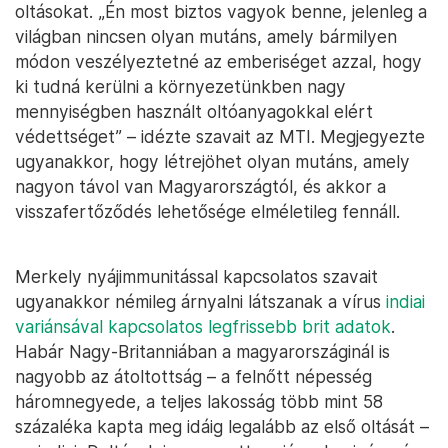
oltásokat. „Én most biztos vagyok benne, jelenleg a
világban nincsen olyan mutáns, amely bármilyen
módon veszélyeztetné az emberiséget azzal, hogy
ki tudná kerülni a környezetünkben nagy
mennyiségben használt oltóanyagokkal elért
védettséget” – idézte szavait az MTI. Megjegyezte
ugyanakkor, hogy létrejöhet olyan mutáns, amely
nagyon távol van Magyarországtól, és akkor a
visszafertőződés lehetősége elméletileg fennáll.
Merkely nyájimmunitással kapcsolatos szavait
ugyanakkor némileg árnyalni látszanak a vírus
indiai
variánsával kapcsolatos legfrissebb brit adatok
.
Habár Nagy-Britanniában a magyarországinál is
nagyobb az átoltottság – a felnőtt népesség
háromnegyede, a teljes lakosság több mint 58
százaléka kapta meg idáig legalább az első oltását –