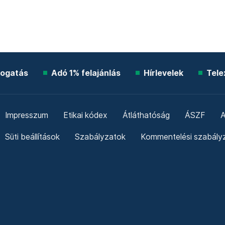
ogatás
Adó 1% felajánlás
Hírlevelek
Tele
Impresszum
Etikai kódex
Átláthatóság
ÁSZF
A
Süti beállítások
Szabályzatok
Kommentelési szabály