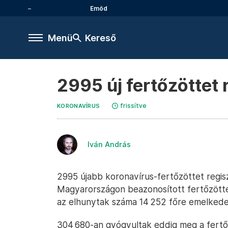
Emőd
Menü
Kereső
2995 új fertőzöttet 
frissítve
KORONAVÍRUS
Iván András
2995 újabb koronavírus-fertőzöttet regiszt
Magyarországon beazonosított fertőzötte
az elhunytak száma 14 252 főre emelked
304 680-an gyógyultak eddig meg a fertőz