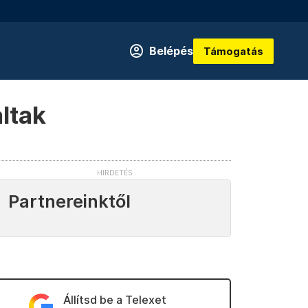
Belépés
Támogatás
altak
Partnereinktől
Állítsd be a Telexet