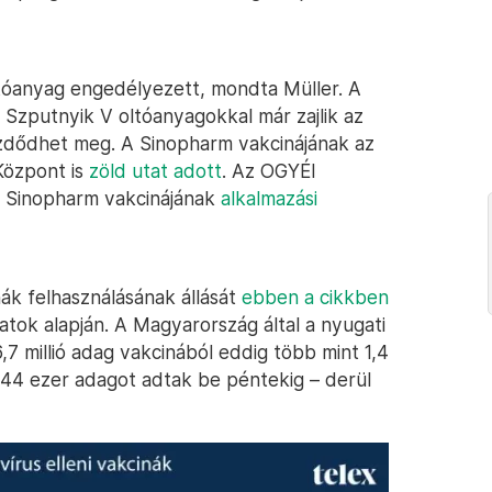
tóanyag engedélyezett, mondta Müller. A
 Szputnyik V oltóanyagokkal már zajlik az
ezdődhet meg. A Sinopharm vakcinájának az
Központ is
zöld utat adott
. Az OGYÉI
i Sinopharm vakcinájának
alkalmazási
ák felhasználásának állását
ebben a cikkben
atok alapján. A Magyarország által a nyugati
,7 millió adag vakcinából eddig több mint 1,4
544 ezer adagot adtak be péntekig – derül