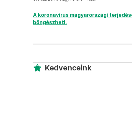
A koronavírus magyarországi terjedésér
böngészheti.
Kedvenceink