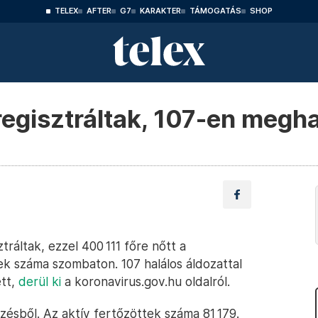
TELEX
AFTER
G7
KARAKTER
TÁMOGATÁS
SHOP
regisztráltak, 107-en megh
ráltak, ezzel 400 111 főre nőtt a
k száma szombaton. 107 halálos áldozattal
ett,
derül ki
a koronavirus.gov.hu oldalról.
ésből. Az aktív fertőzöttek száma 81 179.