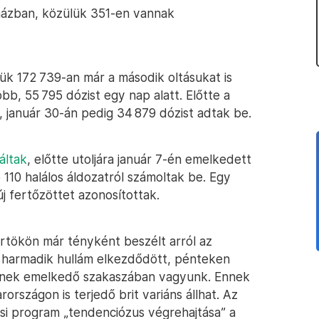
házban, közülük 351-en vannak
ük 172 739-an már a második oltásukat is
b, 55 795 dózist egy nap alatt. Előtte a
 január 30-án pedig 34 879 dózist adtak be.
áltak
, előtte utoljára január 7-én emelkedett
110 halálos áldozatról számoltak be. Egy
új fertőzöttet azonosítottak.
törtökön már tényként beszélt arról az
a harmadik hullám elkezdődött, pénteken
nnek emelkedő szakaszában vagyunk. Ennek
rszágon is terjedő brit variáns állhat. Az
tási program „tendenciózus végrehajtása” a