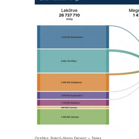
Grafika: Bakró-Nagy Ferenc – Telex