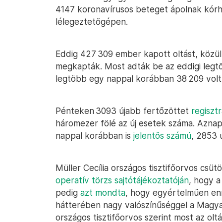
4147 koronavírusos beteget ápolnak kór
lélegeztetőgépen.
Eddig 427 309 ember kapott oltást, közül
megkapták. Most adták be az eddigi legtöb
legtöbb egy nappal korábban 38 209 volt,
Pénteken 3093 újabb fertőzöttet
regisztr
háromezer fölé az új esetek száma. Aznap 
nappal korábban is
jelentős számú
, 2853 
Müller Cecília országos tisztifőorvos csü
operatív törzs sajtótájékoztatóján
, hogy 
pedig
azt mondta
, hogy egyértelműen e
hátterében nagy valószínűséggel a Magyaro
országos tisztifőorvos szerint most az ol