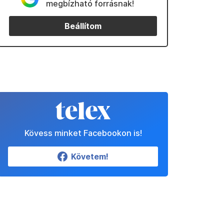
megbízható forrásnak!
Beállítom
Kövess minket Facebookon is!
Követem!