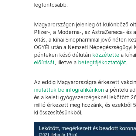
legfontosabb.
Magyarországon jelenleg öt különböző ol
Pfizer-, a Moderna-, az AstraZeneca- és a
oltás, a kínai Sinopharmmal jövő héten k
OGYÉI után a Nemzeti Népegészségügyi 
pénteken késő délután
közzétette
a kína
előírását
, illetve a
betegtájékoztatóját
.
Az eddig Magyarországra érkezett vakcin
mutattuk be infografikánkon
a pénteki ad
és a keleti gyógyszercégeknél lekötött 26
millió érkezett meg hozzánk, és ezekből 
ki összesítésünkből.