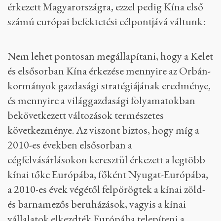
érkezett Magyarországra, ezzel pedig Kína első
számú európai befektetési célpontjává váltunk:
Nem lehet pontosan megállapítani, hogy a Kelet
és elsősorban Kína érkezése mennyire az Orbán-
kormányok gazdasági stratégiájának eredménye,
és mennyire a világgazdasági folyamatokban
bekövetkezett változások természetes
következménye. Az viszont biztos, hogy míg a
2010-es években elsősorban a
cégfelvásárlásokon keresztül érkezett a legtöbb
kínai tőke Európába, főként Nyugat-Európába,
a 2010-es évek végétől felpörögtek a kínai zöld-
és barnamezős beruházások, vagyis a kínai
vállalatok elkezdték Európába telepíteni a