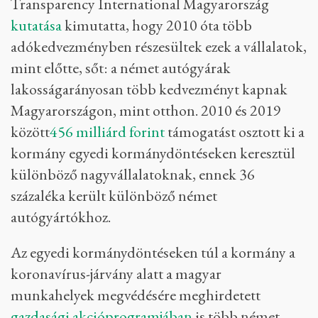
Transparency International Magyarország
kutatása
kimutatta, hogy 2010 óta több
adókedvezményben részesültek ezek a vállalatok,
mint előtte, sőt: a német autógyárak
lakosságarányosan több kedvezményt kapnak
Magyarországon, mint otthon. 2010 és 2019
között
456 milliárd forint
támogatást osztott ki a
kormány egyedi kormánydöntéseken keresztül
különböző nagyvállalatoknak, ennek 36
százaléka került különböző német
autógyártókhoz.
Az egyedi kormánydöntéseken túl a kormány a
koronavírus-járvány alatt a magyar
munkahelyek megvédésére meghirdetett
gazdasági akcióprogramjában
is több német