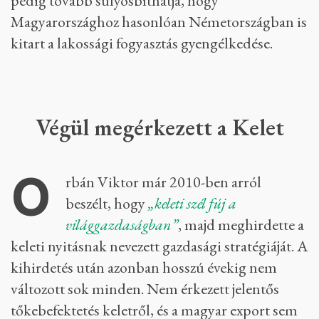
pedig tovább súlyosbíthatja, hogy
Magyarországhoz hasonlóan Németországban is
kitart a lakossági fogyasztás gyengélkedése.
Végül megérkezett a Kelet
O
rbán Viktor már 2010-ben arról
beszélt, hogy
„keleti szél fúj a
világgazdaságban”
, majd meghirdette a
keleti nyitásnak nevezett gazdasági stratégiáját. A
kihirdetés után azonban hosszú évekig nem
változott sok minden. Nem érkezett jelentős
tőkebefektetés keletről, és a magyar export sem