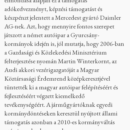
elmondása alapján ez a támogatás
adókedvezményt, képzési támogatást és
készpénzt jelentett a Mercedest gyártó Daimler
AG-nek. Azt, hogy mennyire fontos szerepet
játszott a német autóipar a Gyurcsány-
kormányok idején is, jól mutatja, hogy 2006-ban
a Gazdasági és Közlekedési Minisztérium
felterjesztése nyomán Martin Winterkornt, az
Audi akkori vezérigazgatóját a Magyar
Köztársasági Érdemrend középkeresztjével
tüntették ki a magyar autóipar felépítéséért és
fejlesztéséért végzett kiemelkedő
tevékenységéért. A járműgyártóknak egyedi
kormánydöntéseken keresztül nyújtott állami
támogatás azonban a 2010-es kormányváltás