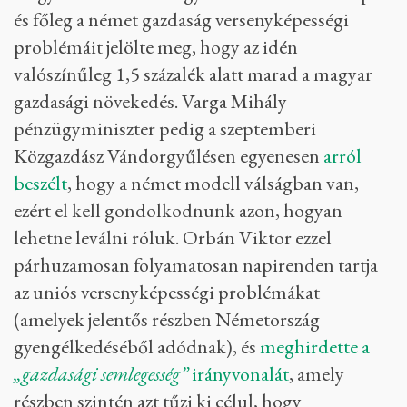
és főleg a német gazdaság versenyképességi
problémáit jelölte meg, hogy az idén
valószínűleg 1,5 százalék alatt marad a magyar
gazdasági növekedés. Varga Mihály
pénzügyminiszter pedig a szeptemberi
Közgazdász Vándorgyűlésen egyenesen
arról
beszélt
, hogy a német modell válságban van,
ezért el kell gondolkodnunk azon, hogyan
lehetne leválni róluk. Orbán Viktor ezzel
párhuzamosan folyamatosan napirenden tartja
az uniós versenyképességi problémákat
(amelyek jelentős részben Németország
gyengélkedéséből adódnak), és
meghirdette a
„gazdasági semlegesség”
irányvonalát
, amely
részben szintén azt tűzi ki célul, hogy