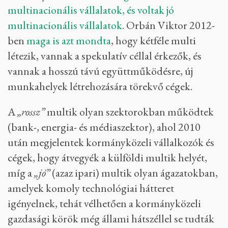
multinacionális vállalatok, és voltak jó
multinacionális vállalatok
. Orbán Viktor 2012-
ben
maga is azt mondta
, hogy kétféle multi
létezik, vannak a spekulatív céllal érkezők, és
vannak a hosszú távú együttműködésre, új
munkahelyek létrehozására törekvő cégek.
A
„rossz”
multik olyan szektorokban működtek
(bank-, energia- és médiaszektor), ahol 2010
után megjelentek kormányközeli vállalkozók és
cégek, hogy átvegyék a külföldi multik helyét,
míg a
„jó”
(azaz ipari) multik olyan ágazatokban,
amelyek komoly technológiai hátteret
igényelnek, tehát vélhetően a kormányközeli
gazdasági körök még állami hátszéllel se tudták