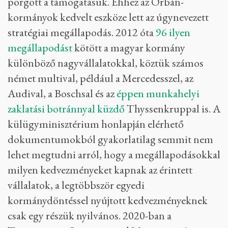
pörgött a támogatásuk. Ehhez az Orbán-
kormányok kedvelt eszköze lett az úgynevezett
stratégiai megállapodás. 2012 óta
96 ilyen
megállapodást
kötött a magyar kormány
különböző nagyvállalatokkal, köztük számos
német multival, például a Mercedesszel, az
Audival, a Boschsal és az
éppen munkahelyi
zaklatási botránnyal küzdő
Thyssenkruppal is. A
külügyminisztérium honlapján elérhető
dokumentumokból gyakorlatilag semmit nem
lehet megtudni arról, hogy a megállapodásokkal
milyen kedvezményeket kapnak az érintett
vállalatok, a legtöbbször egyedi
kormánydöntéssel nyújtott kedvezményeknek
csak egy részük nyilvános. 2020-ban a