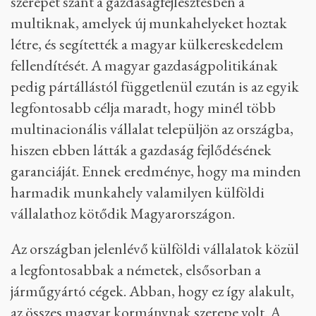
szerepet szánt a gazdaságfejlesztésben a
multiknak, amelyek új munkahelyeket hoztak
létre, és segítették a magyar külkereskedelem
fellendítését. A magyar gazdaságpolitikának
pedig pártállástól függetlenül ezután is az egyik
legfontosabb célja maradt, hogy minél több
multinacionális vállalat települjön az országba,
hiszen ebben látták a gazdaság fejlődésének
garanciáját. Ennek eredménye, hogy ma minden
harmadik munkahely valamilyen külföldi
vállalathoz kötődik Magyarországon.
Az országban jelenlévő külföldi vállalatok közül
a legfontosabbak a németek, elsősorban a
járműgyártó cégek. Abban, hogy ez így alakult,
az összes magyar kormánynak szerepe volt. A