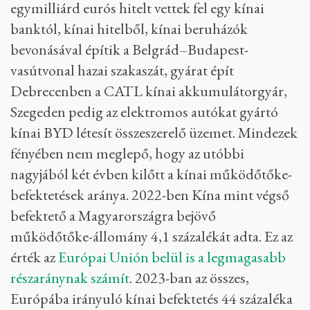
egymilliárd eurós hitelt vettek fel egy kínai
banktól, kínai hitelből, kínai beruházók
bevonásával építik a Belgrád–Budapest-
vasútvonal hazai szakaszát, gyárat épít
Debrecenben a CATL kínai akkumulátorgyár,
Szegeden pedig az elektromos autókat gyártó
kínai BYD létesít összeszerelő üzemet. Mindezek
fényében nem meglepő, hogy az utóbbi
nagyjából két évben kilőtt a kínai működőtőke-
befektetések aránya. 2022-ben Kína mint végső
befektető a Magyarországra bejövő
működőtőke-állomány 4,1 százalékát adta. Ez az
érték az
Európai Unión belül is a legmagasabb
részaránynak számít
. 2023-ban az összes,
Európába irányuló kínai befektetés 44 százaléka