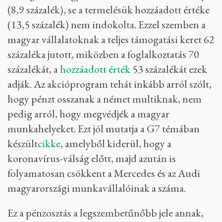
(8,9 százalék), se a termelésük hozzáadott értéke
(13,5 százalék) nem indokolta. Ezzel szemben a
magyar vállalatoknak a teljes támogatási keret 62
százaléka jutott, miközben a foglalkoztatás 70
százalékát, a
hozzáadott érték
53 százalékát ezek
adják. Az akcióprogram tehát inkább arról szólt,
hogy pénzt osszanak a német multiknak, nem
pedig arról, hogy megvédjék a magyar
munkahelyeket. Ezt jól mutatja a G7 témában
készült
cikke
, amelyből kiderül, hogy a
koronavírus-válság előtt, majd azután is
folyamatosan csökkent a Mercedes és az Audi
magyarországi munkavállalóinak a száma.
Ez a pénzosztás a legszembetűnőbb jele annak,