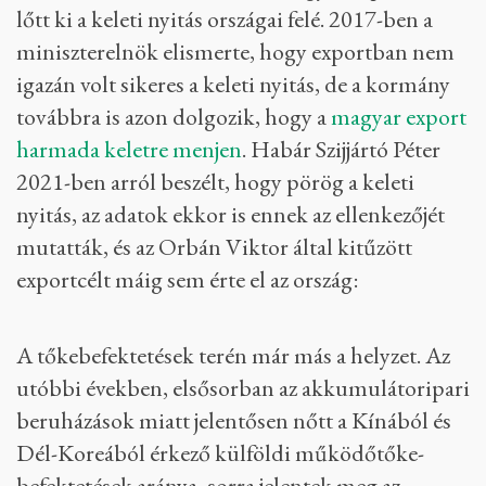
lőtt ki a keleti nyitás országai felé. 2017-ben a
miniszterelnök elismerte, hogy exportban nem
igazán volt sikeres a keleti nyitás, de a kormány
továbbra is azon dolgozik, hogy a
magyar export
harmada keletre menjen
. Habár Szijjártó Péter
2021-ben arról beszélt, hogy pörög a keleti
nyitás, az adatok ekkor is ennek az ellenkezőjét
mutatták, és az Orbán Viktor által kitűzött
exportcélt máig sem érte el az ország:
A tőkebefektetések terén már más a helyzet. Az
utóbbi években, elsősorban az akkumulátoripari
beruházások miatt jelentősen nőtt a Kínából és
Dél-Koreából érkező külföldi működőtőke-
befektetések aránya, sorra jelentek meg az