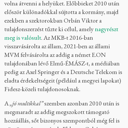
volna átvenni a helyüket. Előbbieket 2010 után
először különadókkal sújtotta a kormány, majd
ezekben a szektorokban Orbán Viktor a
tulajdonszerzést tűzte ki célul, amely
nagyrészt
meg is valósult
. Az MKB-t 2016-ban
visszavásárolta az állam, 2021-ben az állami
MVM felvásárolta az addig a német E.ON
tulajdonában lévő Elmű-ÉMÁSZ-t, a médiában
pedig az Axel Springer és a Deutsche Telekom is
eladta érdekeltségeit (például a megyei lapokat)
Fidesz-közeli tulajdonosoknak.
A
„jó multikkal”
szemben azonban 2010 után is
megmaradt az addig megszokott támogató
hozzáállás, sőt bizonyos szempontból még fel is