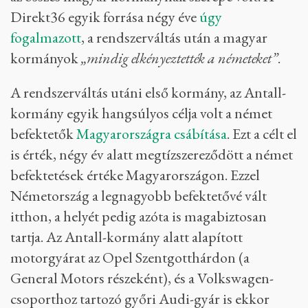
Direkt36 egyik forrása négy éve
úgy
fogalmazott
, a rendszerváltás után a magyar
kormányok
„mindig elkényeztették a németeket”
.
A rendszerváltás utáni első kormány, az Antall-
kormány egyik hangsúlyos célja volt a német
befektetők
Magyarországra csábítása
. Ezt a célt el
is érték, négy év alatt megtízszereződött a német
befektetések értéke Magyarországon. Ezzel
Németország a legnagyobb befektetővé vált
itthon, a helyét pedig azóta is magabiztosan
tartja. Az Antall-kormány alatt alapított
motorgyárat az Opel Szentgotthárdon (a
General Motors részeként), és a Volkswagen-
csoporthoz tartozó győri Audi-gyár is ekkor