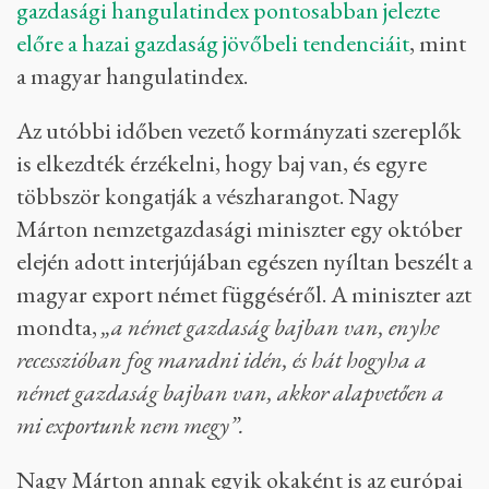
gazdasági hangulatindex pontosabban jelezte
előre a hazai gazdaság jövőbeli tendenciáit
, mint
a magyar hangulatindex.
Az utóbbi időben vezető kormányzati szereplők
is elkezdték érzékelni, hogy baj van, és egyre
többször kongatják a vészharangot. Nagy
Márton nemzetgazdasági miniszter egy október
elején adott interjújában egészen nyíltan beszélt a
magyar export német függéséről. A miniszter azt
mondta,
„a német gazdaság bajban van, enyhe
recesszióban fog maradni idén, és hát hogyha a
német gazdaság bajban van, akkor alapvetően a
mi exportunk nem megy”.
Nagy Márton annak egyik okaként is az európai