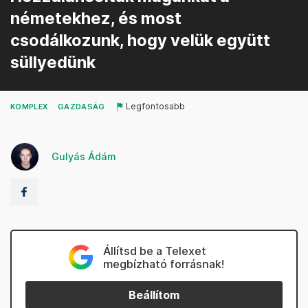
németekhez, és most
csodálkozunk, hogy velük együtt
süllyedünk
Legfontosabb
KOMPLEX
GAZDASÁG
Gulyás Ádám
Állítsd be a Telexet
megbízható forrásnak!
Beállítom