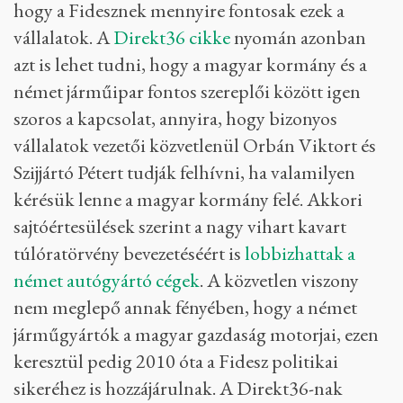
hogy a Fidesznek mennyire fontosak ezek a
vállalatok. A
Direkt36 cikke
nyomán azonban
azt is lehet tudni, hogy a magyar kormány és a
német járműipar fontos szereplői között igen
szoros a kapcsolat, annyira, hogy bizonyos
vállalatok vezetői közvetlenül Orbán Viktort és
Szijjártó Pétert tudják felhívni, ha valamilyen
kérésük lenne a magyar kormány felé. Akkori
sajtóértesülések szerint a nagy vihart kavart
túlóratörvény bevezetéséért is
lobbizhattak a
német autógyártó cégek
. A közvetlen viszony
nem meglepő annak fényében, hogy a német
járműgyártók a magyar gazdaság motorjai, ezen
keresztül pedig 2010 óta a Fidesz politikai
sikeréhez is hozzájárulnak. A Direkt36-nak