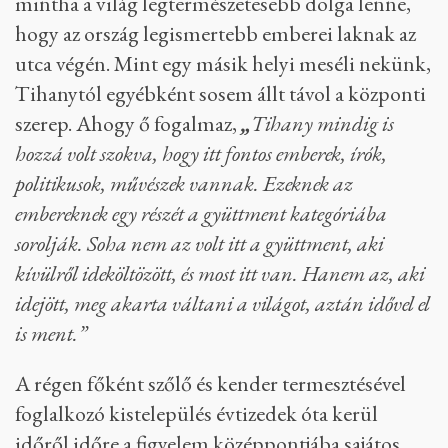
mintha a világ legtermészetesebb dolga lenne,
hogy az ország legismertebb emberei laknak az
utca végén. Mint egy másik helyi meséli nekünk,
Tihanytól egyébként sosem állt távol a központi
szerep. Ahogy ő fogalmaz,
„
Tihany mindig is
hozzá volt szokva, hogy itt fontos emberek, írók,
politikusok, művészek vannak. Ezeknek az
embereknek egy részét a gyüttment kategóriába
sorolják. Soha nem az volt itt a gyüttment, aki
kívülről ideköltözött, és most itt van. Hanem az, aki
idejött, meg akarta váltani a világot, aztán idővel el
is ment.”
A régen főként szőlő és kender termesztésével
foglalkozó kistelepülés évtizedek óta kerül
időről időre a figyelem középpontjába sajátos