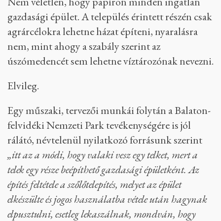
Nem véletlen, hogy papíron minden ingatlan
gazdasági épület. A település érintett részén csak
agrárcélokra lehetne házat építeni, nyaralásra
nem, mint ahogy a szabály szerint az
úszómedencét sem lehetne víztározónak nevezni.
Elvileg.
Egy műszaki, tervezői munkái folytán a Balaton-
felvidéki Nemzeti Park tevékenységére is jól
rálátó, névtelenül nyilatkozó forrásunk szerint
„itt az a módi, hogy valaki vesz egy telket, mert a
telek egy része beépíthető gazdasági épületként. Az
építés feltétele a szőlőtelepítés, melyet az épület
elkészülte és jogos használatba vétele után hagynak
elpusztulni, esetleg lekaszálnak, mondván, hogy