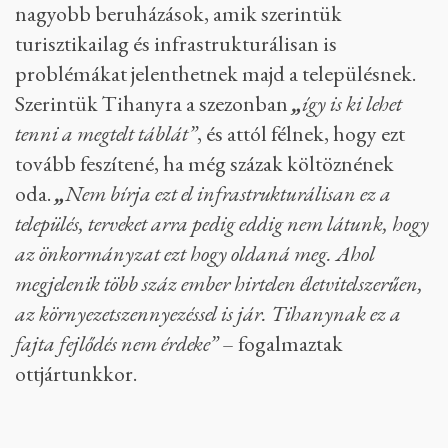
Szálloda, lakópark,
üzletközpont
A
tihanyiakat egyébként nem is feltétlenül
a nyaralóvá áthekkelt mezőgazdasági
épületek zavarják leginkább, hanem a
nagyobb beruházások, amik szerintük
turisztikailag és infrastrukturálisan is
problémákat jelenthetnek majd a településnek.
Szerintük Tihanyra a szezonban
„
így is ki lehet
tenni a megtelt táblát”
, és attól félnek, hogy ezt