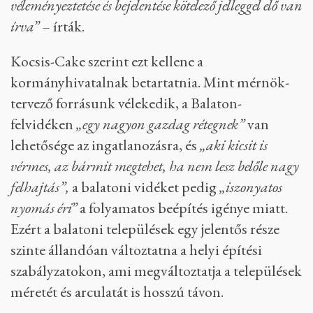
küldött válaszukban a magánházakra egyáltalán
nem tértek ki, a nagyobb beruházásokra
vonatkozó álláspontjukat pedig a cikk későbbi,
erről szóló részében olvashatják.
Az önkormányzat kérdésünkre azt mondta, ők
településkép-védelmi eszközökkel, eljárásokkal
tudják kontrollálni az építési munkákat.
„
A helyi
rendeletben minden építési munka előzetes
településképi szempontú konzultációja,
véleményeztetése és bejelentése kötelező jelleggel elő van
írva”
– írták.
Kocsis-Cake szerint ezt kellene a
kormányhivatalnak betartatnia. Mint mérnök-
tervező forrásunk vélekedik, a Balaton-