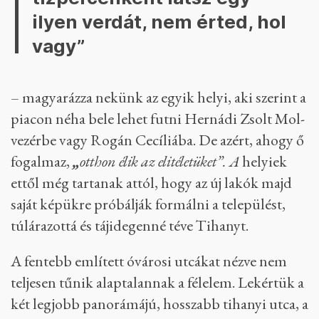
ilyen verdát, nem érted, hol
vagy”
– magyarázza nekünk az egyik helyi, aki szerint a
piacon néha bele lehet futni Hernádi Zsolt Mol-
vezérbe vagy Rogán Cecíliába. De azért, ahogy ő
fogalmaz,
„
otthon élik az elitéletüket”. A
helyiek
ettől még tartanak attól, hogy az új lakók majd
saját képükre próbálják formálni a települést,
túlárazottá és tájidegenné téve Tihanyt.
A fentebb említett óvárosi utcákat nézve nem
teljesen tűnik alaptalannak a félelem. Lekértük a
két legjobb panorámájú, hosszabb tihanyi utca, a