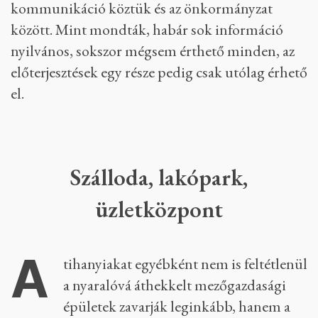
önkormányzat. A magasabb szintű jogszabályi
változásokhoz való igazodás miatt szigorítások
várhatóak.”
Az önkormányzat azt ígérte, hogy a
jelenlegi túl magas beépíthetőséget korlátozzák
majd, illetve az adott területeken azt, hogy ne
lehessen lakóépületként használni a házakat.
A helyieket a szigorítás ígérete egyelőre nem
nyugtatja meg. Úgy érzik, túl nagy a csend a
módosítás körül, és ritkán van tényleges
kommunikáció köztük és az önkormányzat
között. Mint mondták, habár sok információ
nyilvános, sokszor mégsem érthető minden, az
előterjesztések egy része pedig csak utólag érhető
el.