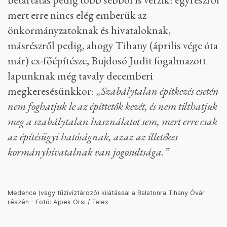
mert erre nincs elég emberük az
önkormányzatoknak és hivataloknak,
másrészről pedig, ahogy Tihany (április vége óta
már) ex-főépítésze, Bujdosó Judit fogalmazott
lapunknak még tavaly decemberi
megkeresésünkkor:
„Szabálytalan építkezés esetén
nem foghatjuk le az építtetők kezét, és nem tilthatjuk
meg a szabálytalan használatot sem, mert erre csak
az építésügyi hatóságnak, azaz az illetékes
kormányhivatalnak van jogosultsága.”