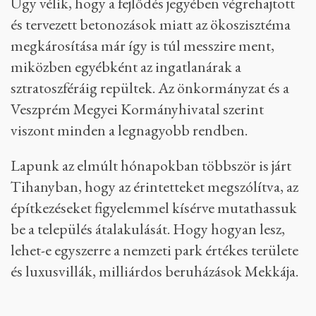
Úgy vélik, hogy a fejlődés jegyében végrehajtott
és tervezett betonozások miatt az ökoszisztéma
megkárosítása már így is túl messzire ment,
miközben egyébként az ingatlanárak a
sztratoszféráig repültek. Az önkormányzat és a
Veszprém Megyei Kormányhivatal szerint
viszont minden a legnagyobb rendben.
Lapunk az elmúlt hónapokban többször is járt
Tihanyban, hogy az érintetteket megszólítva, az
építkezéseket figyelemmel kísérve mutathassuk
be a település átalakulását. Hogy hogyan lesz,
lehet-e egyszerre a nemzeti park értékes területe
és luxusvillák, milliárdos beruházások Mekkája.