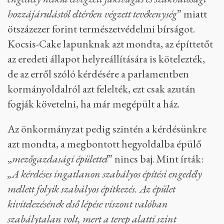
2020-ban a 444
írta
meg, hogy az Alsóóvári utca
végén egy építkezés miatt megbontottak egy
domboldalt, ezzel lényegében megsemmisítve
egy 9000 négyzetméteres korábbi szőlőst. Most
ugyanott egy óriási gödör található, amin az
építési engedély szerint egy 385 négyzetméteres,
lakófunkcióval is rendelkező mezőgazdasági
épület lesz
, pazar kilátással.
Az építtető
bírságot kapott
: „
természetvédelmi
engedély nélkül elvégzett fakivágás és szakhatósági
hozzájárulástól eltérően végzett tevékenység
” miatt
ötszázezer forint természetvédelmi bírságot.
Kocsis-Cake lapunknak azt mondta, az építtetőt
az eredeti állapot helyreállítására is kötelezték,
de az erről szóló kérdésére a parlamentben