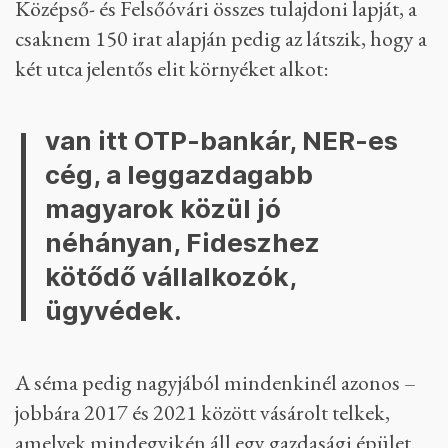
Középső- és Felsőóvári összes tulajdoni lapját, a
csaknem 150 irat alapján pedig az látszik, hogy a
két utca jelentős elit környéket alkot:
van itt OTP-bankár, NER-es
cég, a leggazdagabb
magyarok közül jó
néhányan, Fideszhez
kötődő vállalkozók,
ügyvédek.
A séma pedig nagyjából mindenkinél azonos –
jobbára 2017 és 2021 között vásárolt telkek,
amelyek mindegyikén áll egy gazdasági épület.