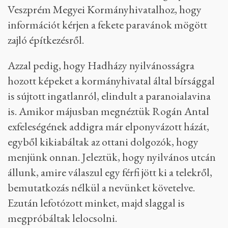
Veszprém Megyei Kormányhivatalhoz, hogy
információt kérjen a fekete paravánok mögött
zajló építkezésről.
Azzal pedig, hogy Hadházy nyilvánosságra
hozott képeket a kormányhivatal által bírsággal
is sújtott ingatlanról, elindult a paranoialavina
is. Amikor májusban megnéztük Rogán Antal
exfeleségének addigra már elponyvázott házát,
egyből kikiabáltak az ottani dolgozók, hogy
menjünk onnan. Jeleztük, hogy nyilvános utcán
állunk, amire válaszul egy férfi jött ki a telekről,
bemutatkozás nélkül a nevünket követelve.
Ezután lefotózott minket, majd slaggal is
megpróbáltak lelocsolni.