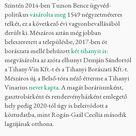
Szintén 2014-ben Tuzson Bence ügyvéd-
politikus
vásárolta meg
1549 négyzetméteres
telkét, ez a következő évi vagyonbevallásából
derült ki. Mészáros aztán még jobban
beleszeretett a településbe, 2017-ben öt
borászata mellé behúzott
két tihanyit is
:
megvásárolta az azóta elhunyt Demján Sándortól
a Tihany-Vin Kft.-t és a Tihanyi Borászati Kft.-t.
Mészáros új, a Belső-tóra néző étterme a Tihanyi
Vinarius
nevet kapta
. A magát boráriumként,
gasztrobárként és rendezvényházként emlegető
hely pedig 2020-tól úgy is beleivódott a
köztudatba, mint Rogán-Gaál Cecília második
lagzijának otthona.