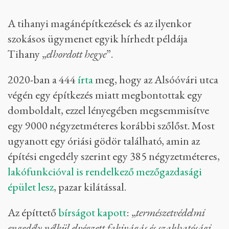
Medence (vagy tűzivíztározó) kilátással a Balatonra Tihany Óvár
részén – Fotó: Ajpek Orsi / Telex
A tihanyi magánépítkezések és az ilyenkor
szokásos ügymenet egyik hírhedt példája
Tihany „
elhordott hegye
”.