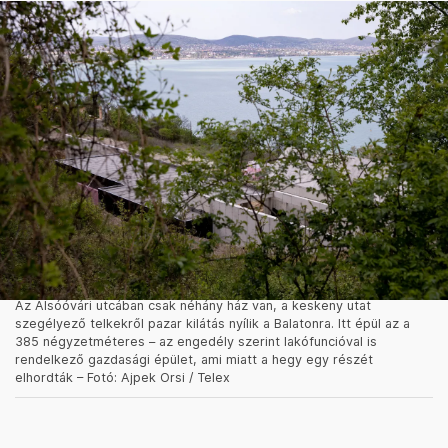
tovább feszítené, ha még százak költöznének
oda.
„
Nem bírja ezt el infrastrukturálisan ez a
település, terveket arra pedig eddig nem látunk, hogy
az önkormányzat ezt hogy oldaná meg. Ahol
megjelenik több száz ember hirtelen életvitelszerűen,
az környezetszennyezéssel is jár. Tihanynak ez a
fajta fejlődés nem érdeke”
– fogalmaztak
ottjártunkkor.