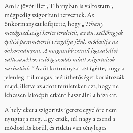
felvidéken
„egy nagyon gazdag rétegnek”
van
lehetősége az ingatlanozásra, és
„aki kicsit is
vérmes, az bármit megtehet, ha nem lesz belőle nagy
felhajtás”,
a balatoni vidéket pedig
„iszonyatos
nyomás éri”
a folyamatos beépítés igénye miatt.
Ezért a balatoni települések egy jelentős része
szinte állandóan változtatna a helyi építési
szabályzatokon, ami megváltoztatja a települések
méretét és arculatát is hosszú távon.
Ami a jövőt illeti, Tihanyban is változtatni,
mégpedig szigorítani terveznek. Az
önkormányzat kifejtette, hogy
„
Tihany
mezőgazdasági kertes területeit, az ún. szőlőhegyek
építési paramétereit vizsgálja felül, módosítja az