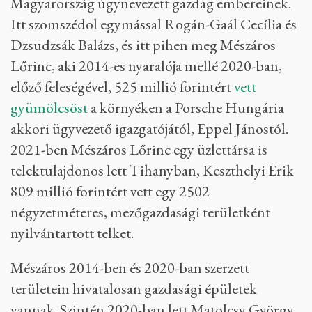
Magyarország úgynevezett gazdag embereinek.
Itt szomszédol egymással Rogán-Gaál Cecília és
Dzsudzsák Balázs, és itt pihen meg Mészáros
Lőrinc, aki 2014-es nyaralója mellé 2020-ban,
előző feleségével, 525 millió forintért
vett
gyümölcsöst
a környéken a Porsche Hungária
akkori ügyvezető igazgatójától, Eppel Jánostól.
2021-ben Mészáros Lőrinc egy üzlettársa is
telektulajdonos lett Tihanyban, Keszthelyi Erik
809 millió forintért vett egy 2502
négyzetméteres, mezőgazdasági területként
nyilvántartott telket.
Mészáros 2014-ben és 2020-ban szerzett
területein hivatalosan gazdasági épületek
vannak. Szintén 2020-ban lett Matolcsy György