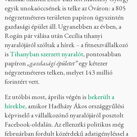
egyik unokaöccsének is telke az Óváron: a 805
négyzetméteres területen papíron úgyszintén
gazdasági épület áll. Ugyanebben az évben, a
Rogán pár válása után Cecília tihanyi
nyaralójáról szóltak a hírek – a fitneszvállalkozó
is
Tihanyban szerzett nyaralót
, pontosabban
papíron
„gazdasági épületet”
egy kétezer
négyzetméteres telken, melyet 143 millió
forintért vett.
Ez utóbbi most, április végén is
bekerült a
hírekbe,
amikor Hadházy Ákos országgyűlési
képviselő a vállalkozónő nyaralójáról posztolt
Facebook-oldalán. Az ellenzéki politikus még
februárban fordult közérdekű adatigényléssel a