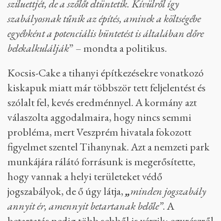
sziluettjét, de a szőlőt eltüntetik. Kívülről így
szabályosnak tűnik az építés, aminek a költségébe
egyébként a potenciális büntetést is általában előre
belekalkulálják
” – mondta a politikus.
Kocsis-Cake a tihanyi építkezésekre vonatkozó
kiskapuk miatt már többször tett feljelentést és
szólalt fel, kevés eredménnyel. A kormány azt
válaszolta aggodalmaira, hogy nincs semmi
probléma, mert Veszprém hivatala fokozott
figyelmet szentel Tihanynak. Azt a nemzeti park
munkájára rálátó forrásunk is megerősítette,
hogy vannak a helyi területeket védő
jogszabályok, de ő úgy látja,
„
minden jogszabály
annyit ér, amennyit betartanak belőle”
. A
betartatás pedig több sebből is vérzik: egyrészről