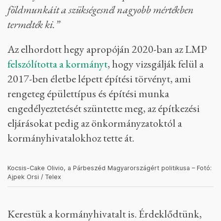
kormányoldalról azt felelték, ezt csak azután
fogják követelni, ha már megépült a ház.
Az önkormányzat pedig szintén a kérdésünkre
azt mondta, a megbontott hegyoldalba épülő
„
mezőgazdasági épülettel
” nincs baj. Mint írták:
„A kérdéses ingatlanon szabályos építési engedély
mellett folyik szabályos építkezés. Az épület
kivitelezésének első lépése viszont valóban
szabálytalan volt, mert a terep alatti szint
földmunkáit a szükségesnél nagyobb mértékben
termelték ki.”
Az elhordott hegy apropóján 2020-ban az LMP
felszólította a kormányt
, hogy vizsgálják felül a