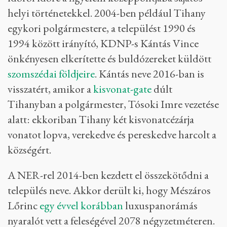
helyi történetekkel. 2004-ben például Tihany
egykori polgármestere, a települést 1990 és
1994 között irányító, KDNP-s Kántás Vince
önkényesen elkerítette és buldózereket küldött
szomszédai földjeire
. Kántás neve 2016-ban is
visszatért, amikor a
kisvonat-gate
dúlt
Tihanyban a polgármester, Tósoki Imre vezetése
alatt: ekkoriban Tihany két kisvonatcézárja
vonatot lopva, verekedve és pereskedve harcolt a
községért.
A NER-rel 2014-ben kezdett el összekötődni a
település neve. Akkor derült ki, hogy Mészáros
Lőrinc
egy évvel korábban
luxuspanorámás
nyaralót vett a feleségével 2078 négyzetméteren.