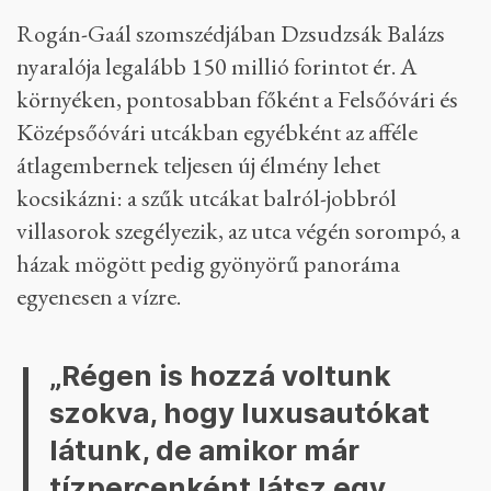
Rogán-Gaál szomszédjában Dzsudzsák Balázs
nyaralója legalább 150 millió forintot ér. A
környéken, pontosabban főként a Felsőóvári és
Középsőóvári utcákban egyébként az afféle
átlagembernek teljesen új élmény lehet
kocsikázni: a szűk utcákat balról-jobbról
villasorok szegélyezik, az utca végén sorompó, a
házak mögött pedig gyönyörű panoráma
egyenesen a vízre.
„
Régen is hozzá voltunk
szokva, hogy luxusautókat
látunk, de amikor már
tízpercenként látsz egy