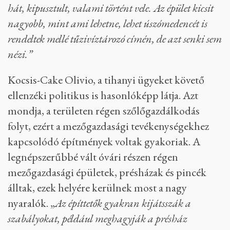
hát, kipusztult, valami történt vele. Az épület kicsit
nagyobb, mint ami lehetne, lehet úszómedencét is
rendeltek mellé tűzivíztározó címén, de azt senki sem
nézi.”
Kocsis-Cake Olivio, a tihanyi ügyeket követő
ellenzéki politikus is hasonlóképp látja. Azt
mondja, a területen régen szőlőgazdálkodás
folyt, ezért a mezőgazdasági tevékenységekhez
kapcsolódó építmények voltak gyakoriak. A
legnépszerűbbé vált óvári részen régen
mezőgazdasági épületek, présházak és pincék
álltak, ezek helyére kerülnek most a nagy
nyaralók. „
Az építtetők gyakran kijátsszák a
szabályokat, például meghagyják a présház