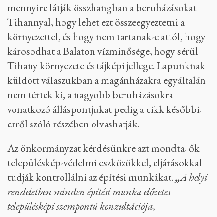
2017-ben életbe lépett építési törvényt, ami
rengeteg épülettípus és építési munka
engedélyeztetését szüntette meg, az építkezési
eljárásokat pedig az önkormányzatoktól a
kormányhivatalokhoz tette át.
Kocsis-Cake Olivio, a Párbeszéd Magyarországért politikusa – Fotó:
Ajpek Orsi / Telex
Kerestük a kormányhivatalt is. Érdeklődtünk,
mennyire látják összhangban a beruházásokat
Tihannyal, hogy lehet ezt összeegyeztetni a
környezettel, és hogy nem tartanak-e attól, hogy
károsodhat a Balaton vízminősége, hogy sérül
Tihany környezete és tájképi jellege. Lapunknak