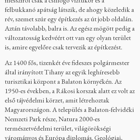
messziről csak a csillogó víztükör és a
felbukkanó apátság látszik, de ahogy közeledik a
rév, szemet szúr egy építkezés az út jobb oldalán.
Aztán távolabb, balra is. Az egész mögött pedig a
változatosság kedvéért ott van egy olyan terület
is, amire egyelőre csak tervezik az építkezést.
Az 1400 fős, tizenkét éve fideszes polgármester
által irányított Tihany az egyik leghíresebb
turisztikai központ a Balaton környékén. Az
1950-es években, a Rákosi korszak alatt ez volt az
első tájvédelmi körzet, amit létrehoztak
Magyarországon. A település a Balaton-felvidéki
Nemzeti Park része, Natura 2000-es
természetvédelmi terület, világörökségi
várományos és Európa diplomás. Geológiai,