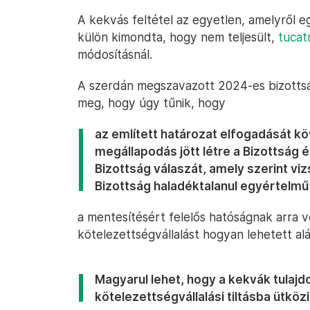
A kekvás feltétel az egyetlen, amelyről e
külön kimondta, hogy nem teljesült,
tucat
módosításnál.
A szerdán megszavazott 2024-es bizottsá
meg, hogy úgy tűnik, hogy
az említett határozat elfogadását kö
megállapodás jött létre a Bizottság 
Bizottság válaszát, amely szerint vizs
Bizottság haladéktalanul egyértelm
a mentesítésért felelős hatóságnak arra 
kötelezettségvállalást hogyan lehetett aláí
Magyarul lehet, hogy a kekvák tulaj
kötelezettségvállalási tiltásba ütkö