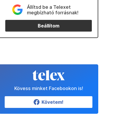
Állítsd be a Telexet
megbízható forrásnak!
Beállítom
Kövess minket Facebookon is!
Követem!