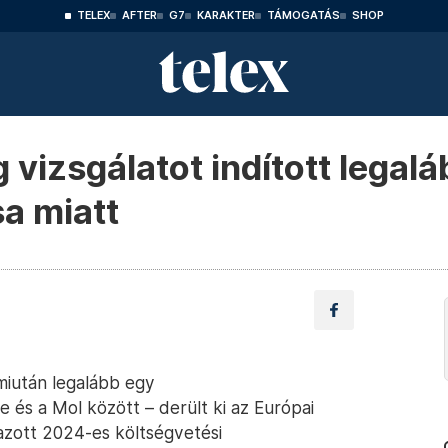
TELEX
AFTER
G7
KARAKTER
TÁMOGATÁS
SHOP
 vizsgálatot indított legalá
a miatt
 miután legalább egy
te és a Mol között – derült ki az Európai
zott 2024-es költségvetési