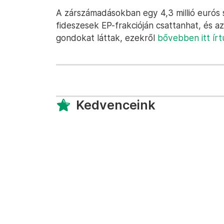
A zárszámadásokban egy 4,3 millió eurós s
fideszesek EP-frakcióján csattanhat, és az
gondokat láttak, ezekről
bővebben itt ír
Kedvenceink