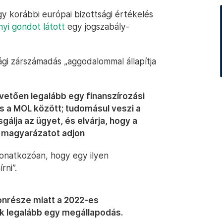
gy korábbi európai bizottsági értékelés
nyi gondot látott
egy jogszabály-
gi zárszámadás „aggodalommal állapítja
vetően legalább egy finanszírozási
és a MOL között; tudomásul veszi a
gálja az ügyet, és elvárja, hogy a
ű magyarázatot adjon
vonatkozóan, hogy egy ilyen
rni”.
donrésze miatt a 2022-es
zik legalább egy megállapodás.