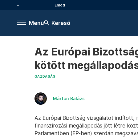
Emőd
Menü
Kereső
Az Európai Bizottság
kötött megállapodás
GAZDASÁG
Márton Balázs
Az Európai Bizottság vizsgálatot indított,
finanszírozási megállapodás jött létre köz
Parlamentben (EP-ben) szerdán megszava