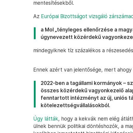
mentesítésekből.
Az
Európai Bizottságot vizsgáló zárszáma
a Mol „tényleges ellenőrzése a magy
úgynevezett közérdekű vagyonkezelő 
mindegyiknek tíz százalékos a részesedés
Ennek azért van jelentősége, mert ahogy 
2022-ben a tagállami kormányok – sz
összes közérdekű vagyonkezelő alapí
fenntartott intézményt az új, uniós 
kötelezettségvállalásokból.
Úgy látták
, hogy a kekvák nem elég átlá
ülnek bennük politikai döntéshozók, a m