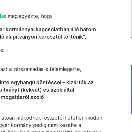
dás
megjegyezte, hogy
ar kormánnyal kapcsolatban álló három
alapítványon keresztül történik”,
e.
azt a zárszámadás is felemlegette,
inte egyhangú döntéssel – kizárták az
tványt (kekvát) és azok által
támogatásról szóló
thatóan működnek, összeférhetetlen módon
agyar kormány pedig nem kezelte a