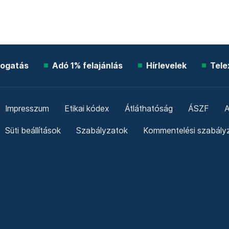
ogatás
Adó 1% felajánlás
Hírlevelek
Tele
Impresszum
Etikai kódex
Átláthatóság
ÁSZF
A
Süti beállítások
Szabályzatok
Kommentelési szabály