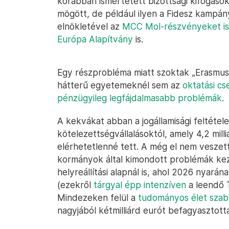
korábban ismertetett bizottsági kifogáso
mögött, de például ilyen a Fidesz kampán
elnökletével az
MCC Mol-részvényeket is 
Európa Alapítvány
is.
Egy részprobléma miatt szoktak „Erasmus
hátterű egyetemeknél sem az
oktatási cs
pénzügyileg legfájdalmasabb problémák
.
A kekvákat abban a jogállamisági feltételes
kötelezettségvállalásoktól, amely 4,2 milli
elérhetetlenné tett. A még el nem veszet
kormányok által kimondott problémák kezel
helyreállítási alapnál is, ahol 2026 nyarán
(ezekről
tárgyal épp intenzíven
a leendő T
Mindezeken felül a
tudományos élet szab
nagyjából kétmilliárd eurót befagyasztott