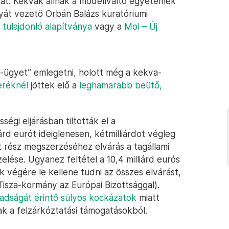
kat. Kekvák állnak a modellváltó egyetemek
yát vezető Orbán Balázs kuratóriumi
tulajdonló alapítványa
vagy a
Mol – Új
-ügyet” emlegetni, holott még a kekva-
eréknél
jöttek elő a
leghamarabb beütő,
ségi eljárásban tiltották el a
árd eurót ideiglenesen, kétmilliárdot végleg
t rész megszerzéséhez elvárás a tagállami
ése. Ugyanez feltétel a 10,4 milliárd eurós
ak végére le kellene tudni az összes elvárást,
isza-kormány az Európai Bizottsággal).
adságát érintő súlyos kockázatok
miatt
ak a felzárkóztatási támogatásokból.