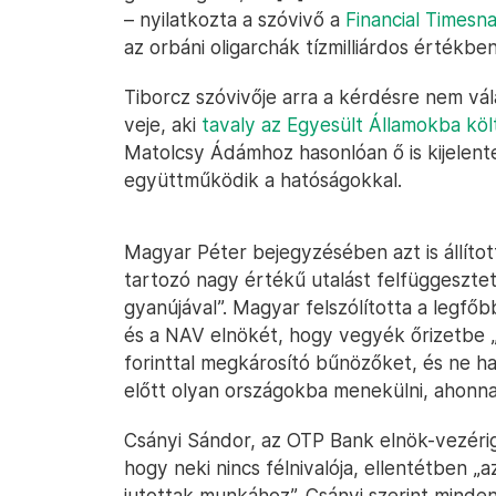
– nyilatkozta a szóvivő a
Financial Timesn
az orbáni oligarchák tízmilliárdos értékben
Tiborcz szóvivője arra a kérdésre nem vál
veje, aki
tavaly az Egyesült Államokba köl
Matolcsy Ádámhoz hasonlóan ő is kijelent
együttműködik a hatóságokkal.
Magyar Péter bejegyzésében azt is állíto
tartozó nagy értékű utalást felfüggesztet
gyanújával”. Magyar felszólította a legfő
és a NAV elnökét, hogy vegyék őrizetbe 
forinttal megkárosító bűnözőket, és ne h
előtt olyan országokba menekülni, ahonnan
Csányi Sándor, az OTP Bank elnök-vezériga
hogy neki nincs félnivalója, ellentétben 
jutottak munkához”. Csányi szerint mind