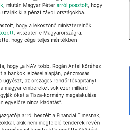
ak
, miután Magyar Péter
arról posztolt
, hogy
 utalják ki a pénzt távoli országokba.
aszolt, hogy a leköszönő miniszterelnök
tözött
, visszatér-e Magyarországra.
ette, hogy cége teljes mértékben
tta, hogy „a NAV több, Rogán Antal köréhez
t a bankok jelzései alapján, pénzmosás
bb ügyészt, az országos rendőrfőkapitányt
„a magyar embereket sok ezer milliárd
agyják őket a Tisza-kormány megalakulása
 egyelőre nincs kiadatás”.
zgatója arról beszélt a Financial Timesnak,
„azokkal, akik nem megfelelő tenderek révén
en kormánnyal konstruktív együttműködést