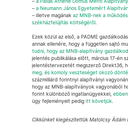
–
a Pallas Athéné Domus Meriti Alapítvá
–
a Neumann János Egyetemért Alapítván
– illetve magának
az MNB-nek a működési
székházfelújítás költségéről
.
Ezek közül az első, a PADME gazdálkodásá
annak ellenére, hogy a független sajtó 
tudni, hogy az MNB-alapítvány gazdálko
jelentés publikálása előtt, március 17-én
jelentéstervezetét megszerző Direkt36,
meg, és komoly veszteséget okozó dönté
százmilliárd forintnyi alapítványi vagyon
hogy az MNB-alapítványok vagyonából hogy
forint különböző ingatlanügyekkel,
ebben
ügy fejleményeit pedig
itt követjük
.
Cikkünket kiegészítettük Matolcsy Ádám 