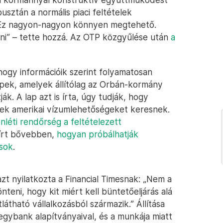
usztán a normális piaci feltételek
. „Ez nagyon-nagyon könnyen megtehető.
ni” – tette hozzá. Az OTP közgyűlése után
a
 hogy információik szerint folyamatosan
pek, amelyek állítólag az Orbán-kormány
k. A lap azt is írta, úgy tudják, hogy
ek amerikai vízumlehetőségeket keresnek.
léti rendőrség a feltételezett
 írt bővebben,
hogyan próbálhatják
osok
.
zt nyilatkozta a Financial Timesnak: „Nem a
nteni, hogy kit miért kell büntetőeljárás alá
átható vállalkozásból származik.” Állítása
jegybank alapítványaival, és a munkája miatt