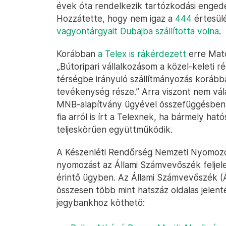
évek óta rendelkezik tartózkodási engedé
Hozzátette, hogy nem igaz a
444
értesülé
vagyontárgyait Dubajba szállította volna
.
Korábban
a Telex is rákérdezett
erre Matol
„Bútoripari vállalkozásom a közel-keleti r
térségbe irányuló szállítmányozás korábban
tevékenység része.” Arra viszont nem vál
MNB-alapítvány ügyével összefüggésben a
fia arról is írt a Telexnek, ha bármely hat
teljeskörűen együttműködik.
A Készenléti Rendőrség Nemzeti Nyomozó 
nyomozást az Állami Számvevőszék feljel
érintő ügyben. Az Állami Számvevőszék (
összesen több mint hatszáz oldalas jelent
jegybankhoz köthető: