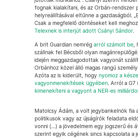
fognak kialakítani, és az Orbán-rendszer p
helyreállításával eltűnne a gazdaságból
Csak a megfelelő döntéseket kell meghoz
Telexnek is interjút adott Csányi Sándor
.
A brit Guardian nemrég
arról számolt be
,
szállnak fel Bécsből olyan magánrepülőgé
idején meggazdagodottak vagyonát szállítjá
Orbánhoz közel álló magas rangú személy
Azóta az is kiderült, hogy
nyomoz a készen
vagyonmenekítések ügyében
. Arról a G7
kimenekíteni a vagyont a NER-es milliárd
Matolcsy Ádám, a volt jegybankelnök fia a
politikusok vagy az újságírók feladata eldö
vonni (…) a jövedelmem egy jogszerű és átl
szerint egyik cégének sincs kapcsolata a 