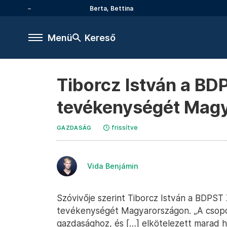
Berta, Bettina
Menü
Kereső
Tiborcz István a BDP
tevékenységét Mag
frissítve
GAZDASÁG
Vida Benjámin
Szóvivője szerint Tiborcz István a BDPST Z
tevékenységét Magyarországon. „A csopor
gazdasághoz, és […] elkötelezett marad h