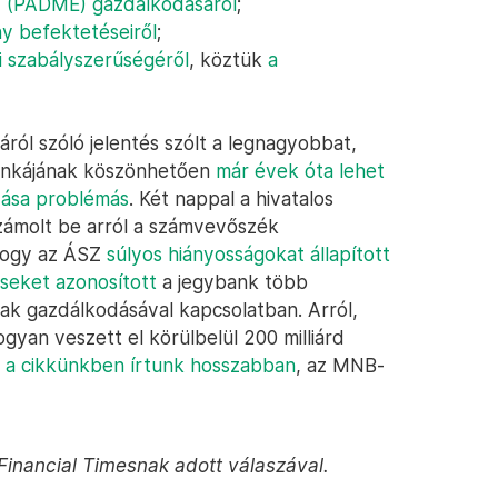
ny (PADME) gazdálkodásáról
;
y befektetéseiről
;
 szabályszerűségéről
, köztük
a
ról szóló jelentés szólt a legnagyobbat,
munkájának köszönhetően
már évek óta lehet
dása problémás
. Két nappal a hivatalos
 számolt be arról a számvevőszék
 hogy az ÁSZ
súlyos hiányosságokat állapított
seket azonosított
a jegybank több
ának gazdálkodásával kapcsolatban. Arról,
an veszett el körülbelül 200 milliárd
 a cikkünkben írtunk hosszabban
, az MNB-
Financial Timesnak adott válaszával.