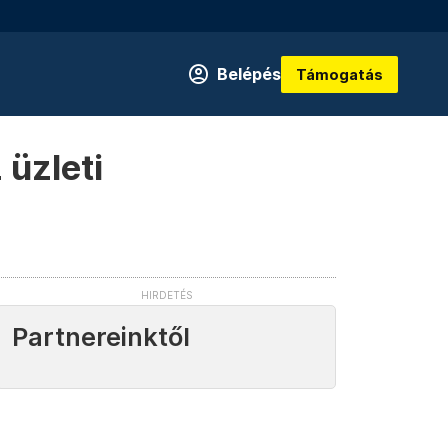
Belépés
Támogatás
 üzleti
Partnereinktől