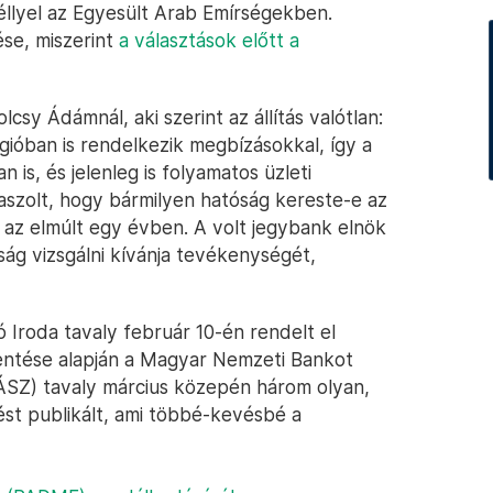
llyel az Egyesült Arab Emírségekben.
se, miszerint
a választások előtt a
csy Ádámnál, aki szerint az állítás valótlan:
égióban is rendelkezik megbízásokkal, így a
 is, és jelenleg is folyamatos üzleti
aszolt, hogy bármilyen hatóság kereste-e az
z elmúlt egy évben. A volt jegybank elnök
óság vizsgálni kívánja tevékenységét,
Iroda tavaly február 10-én rendelt el
entése alapján a Magyar Nemzeti Bankot
ÁSZ) tavaly március közepén három olyan,
ést publikált, ami többé-kevésbé a