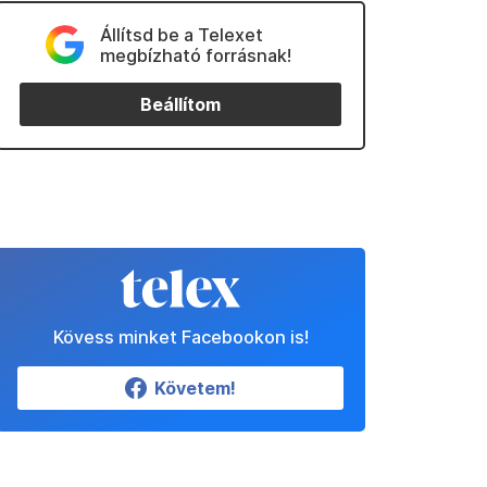
Állítsd be a Telexet
megbízható forrásnak!
Beállítom
Kövess minket Facebookon is!
Követem!