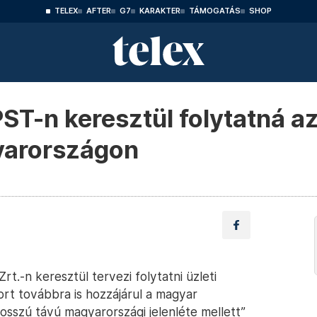
TELEX
AFTER
G7
KARAKTER
TÁMOGATÁS
SHOP
ST-n keresztül folytatná az
yarországon
rt.-n keresztül tervezi folytatni üzleti
t továbbra is hozzájárul a magyar
osszú távú magyarországi jelenléte mellett”