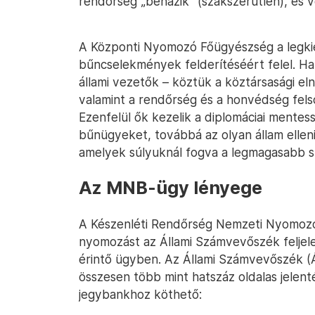
rendőrség „bénázik” (szakszerűtlen), és 
A Központi Nyomozó Főügyészség a legk
bűncselekmények felderítéséért felel. H
állami vezetők – köztük a köztársasági el
valamint a rendőrség és a honvédség felső
Ezenfelül ők kezelik a diplomáciai mentes
bűnügyeket, továbbá az olyan állam elle
amelyek súlyuknál fogva a legmagasabb szi
Az MNB-ügy lényege
A Készenléti Rendőrség Nemzeti Nyomozó 
nyomozást az Állami Számvevőszék feljel
érintő ügyben. Az Állami Számvevőszék (
összesen több mint hatszáz oldalas jelent
jegybankhoz köthető: