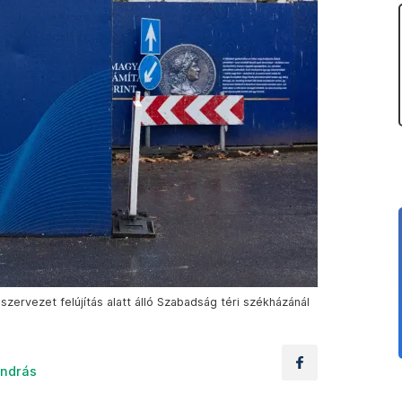
szervezet felújítás alatt álló Szabadság téri székházánál
ndrás