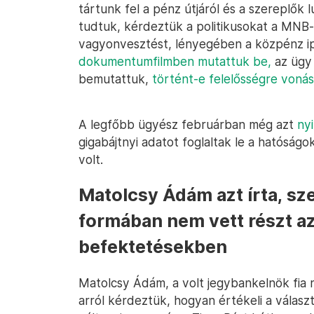
tártunk fel a pénz útjáról és a szereplők 
tudtuk, kérdeztük a politikusokat a MNB-
vagyonvesztést, lényegében a közpénz ipa
dokumentumfilmben mutattuk be,
az ügy 
bemutattuk,
történt-e felelősségre vonás
A legfőbb ügyész februárban még azt
ny
gigabájtnyi adatot foglaltak le a hatóság
volt.
Matolcsy Ádám azt írta, s
formában nem vett részt az
befektetésekben
Matolcsy Ádám, a volt jegybankelnök fia
arról kérdeztük, hogyan értékeli a válasz