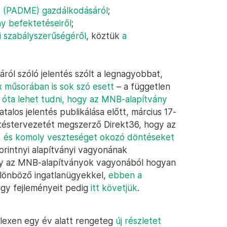
ny (PADME) gazdálkodásáról
;
y befektetéseiről
;
 szabályszerűségéről
, köztük
a
ról szóló jelentés szólt a legnagyobbat,
x műsorában is sok szó esett
– a független
 óta lehet tudni, hogy az MNB-alapítvány
atalos jelentés publikálása előtt, március 17-
ntéstervezetét megszerző Direkt36, hogy az
g, és komoly veszteséget okozó döntéseket
orintnyi alapítványi vagyonának
ogy az MNB-alapítványok vagyonából hogyan
különböző ingatlanügyekkel,
ebben a
gy fejleményeit pedig
itt követjük
.
lexen egy év alatt rengeteg
új részletet