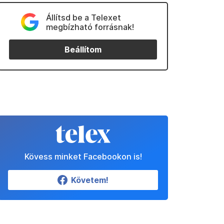
Állítsd be a Telexet
megbízható forrásnak!
Beállítom
Kövess minket Facebookon is!
Követem!