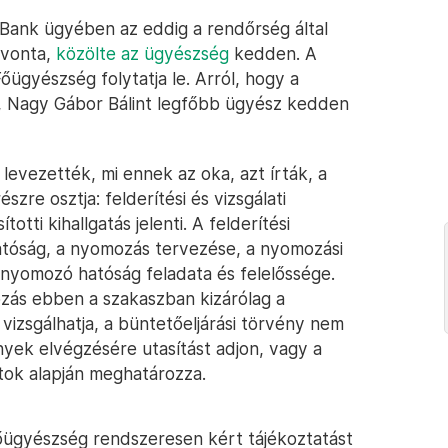
ank ügyében az eddig a rendőrség által
 vonta,
közölte az ügyészség
kedden. A
gyészség folytatja le. Arról, hogy a
, Nagy Gábor Bálint legfőbb ügyész kedden
evezették, mi ennek az oka, azt írták, a
zre osztja: felderítési és vizsgálati
otti kihallgatás jelenti. A felderítési
tóság, a nyomozás tervezése, a nyomozási
nyomozó hatóság feladata és felelőssége.
zás ebben a szakaszban kizárólag a
zsgálhatja, a büntetőeljárási törvény nem
yek elvégzésére utasítást adjon, vagy a
ok alapján meghatározza.
Főügyészség rendszeresen kért tájékoztatást