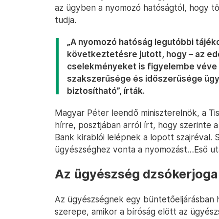
az ügyben a nyomozó hatóságtól, hogy tör
tudja.
„A nyomozó hatóság legutóbbi tájéko
következtetésre jutott, hogy – az e
cselekményeket is figyelembe véve
szakszerűsége és időszerűsége üg
biztosítható”, írták.
Magyar Péter leendő miniszterelnök, a Ti
hírre, posztjában arról írt, hogy szerint
Bank kirablói lelépnek a lopott szajréval
ügyészséghez vonta a nyomozást…Eső ut
Az ügyészség dzsókerjoga
Az ügyészségnek egy büntetőeljárásban h
szerepe, amikor a bíróság előtt az ügyész