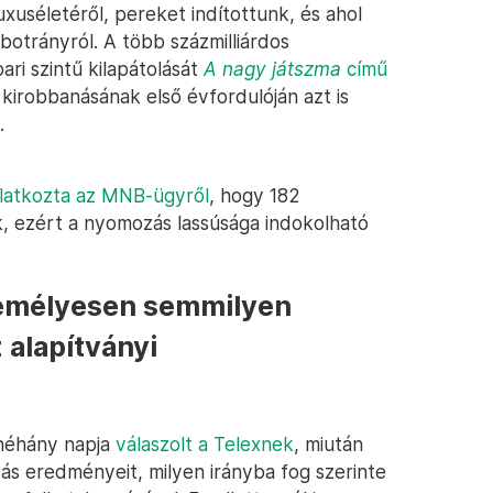
luxuséletéről, pereket indítottunk, és ahol
botrányról. A több százmilliárdos
ri szintű kilapátolását
A nagy játszma
című
kirobbanásának első évfordulóján azt is
.
ilatkozta az MNB-ügyről
, hogy 182
ok, ezért a nyomozás lassúsága indokolható
zemélyesen semmilyen
 alapítványi
 néhány napja
válaszolt a Telexnek
, miután
tás eredményeit, milyen irányba fog szerinte