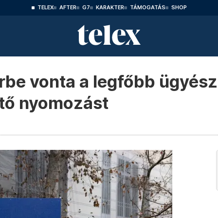
TELEX
AFTER
G7
KARAKTER
TÁMOGATÁS
SHOP
rbe vonta a legfőbb ügyész
ntő nyomozást