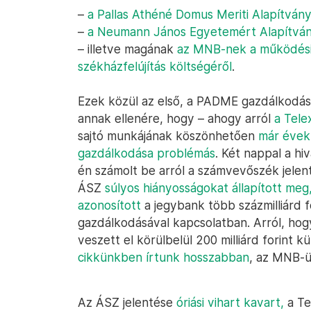
–
a Pallas Athéné Domus Meriti Alapítvá
–
a Neumann János Egyetemért Alapítván
– illetve magának
az MNB-nek a működési
székházfelújítás költségéről
.
Ezek közül az első, a PADME gazdálkodásá
annak ellenére, hogy – ahogy arról
a Tele
sajtó munkájának köszönhetően
már évek
gazdálkodása problémás
. Két nappal a hiv
én számolt be arról a számvevőszék jele
ÁSZ
súlyos hiányosságokat állapított me
azonosított
a jegybank több százmilliárd f
gazdálkodásával kapcsolatban. Arról, h
veszett el körülbelül 200 milliárd forint 
cikkünkben írtunk hosszabban
, az MNB-ü
Az ÁSZ jelentése
óriási vihart kavart,
a Te