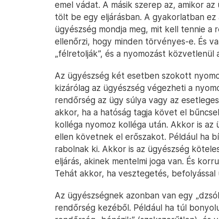
emel vádat. A másik szerep az, amikor az 
tölt be egy eljárásban. A gyakorlatban ez
ügyészség mondja meg, mit kell tennie a 
ellenőrzi, hogy minden törvényes-e. És v
„félretolják”, és a nyomozást közvetlenül
Az ügyészség két esetben szokott nyomo
kizárólag az ügyészség végezheti a nyom
rendőrség az ügy súlya vagy az esetleges
akkor, ha a hatóság tagja követ el bűncs
kolléga nyomoz kolléga után. Akkor is a
ellen követnek el erőszakot. Például ha b
rabolnak ki. Akkor is az ügyészség kötele
eljárás, akinek mentelmi joga van. És kor
Tehát akkor, ha vesztegetés, befolyással 
Az ügyészségnek azonban van egy „dzsóke
rendőrség kezéből. Például ha túl bonyolul