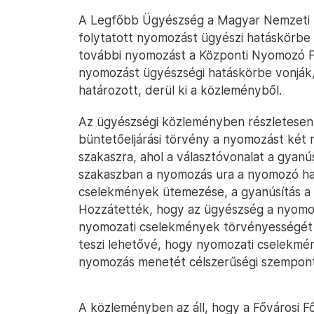
A Legfőbb Ügyészség a Magyar Nemzeti B
folytatott nyomozást ügyészi hatáskörbe
további nyomozást a Központi Nyomozó Főü
nyomozást ügyészségi hatáskörbe vonják
határozott, derül ki a közleményből.
Az ügyészségi közleményben részletesen l
büntetőeljárási törvény a nyomozást két rés
szakaszra, ahol a választóvonalat a gyanúsít
szakaszban a nyomozás ura a nyomozó ha
cselekmények ütemezése, a gyanúsítás a 
Hozzátették, hogy az ügyészség a nyomo
nyomozati cselekmények törvényességét vi
teszi lehetővé, hogy nyomozati cselekmén
nyomozás menetét célszerűségi szempont
A közleményben az áll, hogy a Fővárosi 