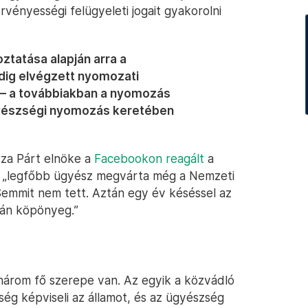
vényességi felügyeleti jogait gyakorolni
ztatása alapján arra a
ddig elvégzett nyomozati
 – a továbbiakban a nyomozás
yészségi nyomozás keretében
sza Párt elnöke a
Facebookon reagált
a
e a „legfőbb ügyész megvárta még a Nemzeti
. Semmit nem tett. Aztán egy év késéssel az
án köpönyeg.”
árom fő szerepe van. Az egyik a közvádló
ség képviseli az államot, és az ügyészség