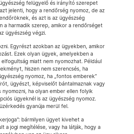
ügyészség felügyelő és irányító szerepet
 azt jelenti, hogy a rendőrség nyomoz, de az
rendőröknek, és azt is az ügyészség
an a harmadik szerep, amikor a rendőrséget
 az ügyészség végzi.
zni. Egyrészt azokban az ügyekben, amikor
ozást. Ezek olyan ügyek, amelyekben a
 elfogultság miatt nem nyomozhat. Például
elekményt, hiszen nem szerencsés, ha
z ügyészség nyomoz, ha „fontos emberek”
írót, ügyészt, képviselőt bántalmaznak vagy
s nyomozni, ha olyan ember ellen folyik
rupciós ügyeknél is az ügyészség nyomoz.
üzérkedés gyanúja merül fel.
rjoga”: bármilyen ügyet kivehet a
t a jogi megítélése, vagy ha látják, hogy a