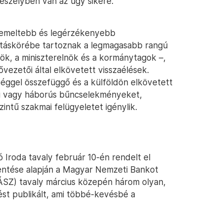
veszélyben van az ügy sikere.
iemeltebb és legérzékenyebb
atáskörébe tartoznak a legmagasabb rangú
nök, a miniszterelnök és a kormánytagok –,
vezetői által elkövetett visszaélések.
séggel összefüggő és a külföldön elkövetett
ni vagy háborús bűncselekményeket,
ntű szakmai felügyeletet igénylik.
Iroda tavaly február 10-én rendelt el
entése alapján a Magyar Nemzeti Bankot
ÁSZ) tavaly március közepén három olyan,
ést publikált, ami többé-kevésbé a