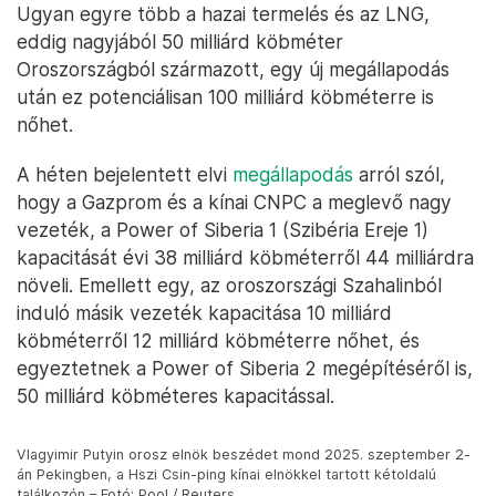
Ugyan egyre több a hazai termelés és az LNG,
eddig nagyjából 50 milliárd köbméter
Oroszországból származott, egy új megállapodás
után ez potenciálisan 100 milliárd köbméterre is
nőhet.
A héten bejelentett elvi
megállapodás
arról szól,
hogy a Gazprom és a kínai CNPC a meglevő nagy
vezeték, a Power of Siberia 1 (Szibéria Ereje 1)
kapacitását évi 38 milliárd köbméterről 44 milliárdra
növeli. Emellett egy, az oroszországi Szahalinból
induló másik vezeték kapacitása 10 milliárd
köbméterről 12 milliárd köbméterre nőhet, és
egyeztetnek a Power of Siberia 2 megépítéséről is,
50 milliárd köbméteres kapacitással.
Vlagyimir Putyin orosz elnök beszédet mond 2025. szeptember 2-
án Pekingben, a Hszi Csin-ping kínai elnökkel tartott kétoldalú
találkozón – Fotó: Pool / Reuters