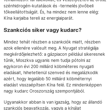
szénhidrogén-kutatások és -termelés jövőbeli
tőkeellátottságát. És, ha mindez nem lenne elég:
Kína karjaiba tereli az energiaiparát.
Szankciós siker vagy kudarc?
Mindez tehát részben a szankciók miatt, részben
azok ellenére valósult meg. A Nyugat stratégiája
megkérdőjelezhető: a gázpiacon például sikeresnek
tűnik, Moszkva ugyanis nem tudja pótolni az
egykoron évi 200 milliárd köbméteres nyugati
eladásait, hihetetlenül szenved és megalázkodik
azért, hogy legalább 50 milliárd köbméternyi
eladást visszaépítsen Kína felé. Ez mindenképpen
nagy kudarc Oroszország szempontjából.
Ugyanakkor abban is van igazság, hogy az állandó
szankciós beavatkozás, vagyis a kínálat