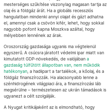
mesterséges szűkítése viszonylag magasan tartja az
olaj és a földgáz árát. Ha a globális recessziós
hangulatban mindenki annyi olajat és gázt adhatna
el, amennyi csak a csövön kifér, lehet, hogy sokkal
nagyobb pofont kapna Moszkva azáltal, hogy
mélyebben lennének az árak.
Oroszország gazdasága ugyanis ma végtelenül
egyszerű. A csúcsra járatott védelmi ipar miatt van
kimutatott GDP-növekedés, de valójában
a
gazdaság túlfűtött állapotban van, nem működik
hatékonyan
, a hadiipart a tartalékok, a kőolaj, és a
földgáz finanszírozzák. Ha alacsonyabb lenne a
szénhidrogének világpiaci ára, a finanszírozási láb
megsérülne – természetesen az ukrán támadások is
ugyanezt a célt szolgálják.
A Nyugat kritikájaként az is elmondható, hogy