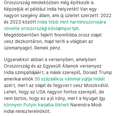
Oroszország mindeközben még építkezik is.
Képzeljük el például India helyzetét! Van egy
nagyon szegény állam, ami új üzletet szerzett: 2022
és 2023 között
India több mint harmincszorosára
növelte oroszországi kőolajimportját
.
Megdöbbentően fejlett finomítóiba orosz olajat
vesz diszkontáron, majd teríti a világban az
üzemanyagot. Remek pénz.
Ugyanakkor abban a versenyben, amelyben
Oroszország és az Egyesült Államok versenyez
India szimpátiájáért, a másik szereplő, Donald Trump
amerikai elnök
50 százalékos vámmal sújtja Indiát
azért, mert az olajat és fegyvert vesz Moszkvától.
Lehet, hogy az USA nagyon fontos szereplő, de
nem biztos, hogy ez a jó irány, mert a Nyugat így
könnyen Putyin karjaiba lökheti
Narendra Modi
indiai miniszterelnököt.