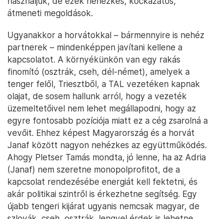
használjuk, de ezek nehézkes, kockázatos,
átmeneti megoldások.
Ugyanakkor a horvátokkal – bármennyire is nehéz
partnerek – mindenképpen javítani kellene a
kapcsolatot. A környékünkön van egy rakás
finomító (osztrák, cseh, dél-német), amelyek a
tenger felől, Triesztből, a TAL vezetéken kapnak
olajat, de sosem hallunk arról, hogy a vezeték
üzemeltetőivel nem lehet megállapodni, hogy az
egyre fontosabb pozíciója miatt ez a cég zsarolná a
vevőit. Ehhez képest Magyarország és a horvát
Janaf között nagyon nehézkes az együttműködés.
Ahogy Pletser Tamás mondta, jó lenne, ha az Adria
(Janaf) nem szeretne monopolprofitot, de a
kapcsolat rendezésébe energiát kell fektetni, és
akár politikai szintről is érkezhetne segítség. Egy
újabb tengeri kijárat ugyanis nemcsak magyar, de
szlovák, cseh, osztrák, lengyel érdek is lehetne.