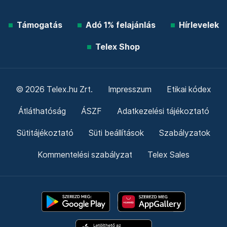
Támogatás
Adó 1% felajánlás
Hírlevelek
Telex Shop
© 2026 Telex.hu Zrt.
Impresszum
Etikai kódex
Átláthatóság
ÁSZF
Adatkezelési tájékoztató
Sütitájékoztató
Süti beállítások
Szabályzatok
Kommentelési szabályzat
Telex Sales