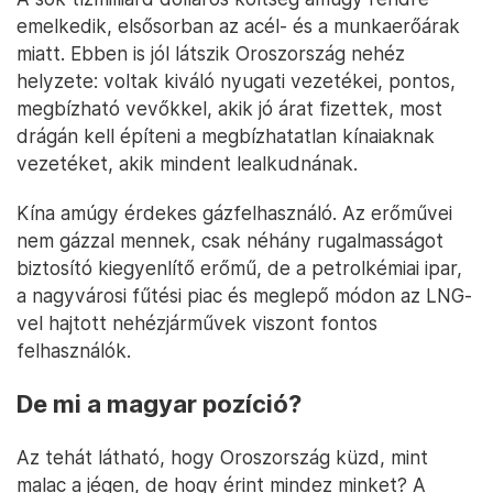
emelkedik, elsősorban az acél- és a munkaerőárak
miatt. Ebben is jól látszik Oroszország nehéz
helyzete: voltak kiváló nyugati vezetékei, pontos,
megbízható vevőkkel, akik jó árat fizettek, most
drágán kell építeni a megbízhatatlan kínaiaknak
vezetéket, akik mindent lealkudnának.
Kína amúgy érdekes gázfelhasználó. Az erőművei
nem gázzal mennek, csak néhány rugalmasságot
biztosító kiegyenlítő erőmű, de a petrolkémiai ipar,
a nagyvárosi fűtési piac és meglepő módon az LNG-
vel hajtott nehézjárművek viszont fontos
felhasználók.
De mi a magyar pozíció?
Az tehát látható, hogy Oroszország küzd, mint
malac a jégen, de hogy érint mindez minket? A