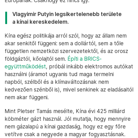
Európának. Csakhogy ez nincs így.
Vlagyimir Putyin legsikertelenebb területe
a kínai kereskedelem.
Kína egész politikája arról szól, hogy az állam nem
akar senkitől függeni: sem a dollártól, sem a tőle
független nemzetközi szervezetektől, és az orosz
földgáztól, kőolajtól sem.
Építi a BRICS-
együttműködést
, próbál inkább elektromos autókat
használni (áramot ugyanis tud maga termelni
napból, szélből és a klímaváltozásnak nem
kedvezően szénből is), mivel senkinek az eladásaitól
nem akar függeni.
Mint Pletser Tamás mesélte, Kína évi 425 milliárd
köbméter gázt használ. Jól mutatja, hogy mennyire
nem gázalapú a kínai gazdaság, hogy ez egy főre
vetítve csak a negyede a magyar fogyasztásnak.