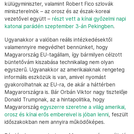
külügyminiszter, valamint Robert Fico szlovák
miniszterelnök – az orosz és az észak-koreai
vezetővel együtt –
részt vett a kínai győzelmi napi
katonai parádén szeptember 3-án Pekingben
.
Ugyanakkor a valóban reális intézkedésektől
valamennyire megvédhet bennünket, hogy
Magyarország EU-tagállam, így bármilyen célzott
büntetővám kiszabása technikailag nem olyan
egyszerű. Ugyanakkor az amerikaiaknak rengeteg
informális eszközük is van, amivel nyomást
gyakorolhatnak az EU-ra, de akár a háttérben
Magyarországra is. Bár Orbán Viktor nagy tisztelője
Donald Trumpnak, az a hintapolitika, hogy
Magyarország
egyszerre szeretne a világ amerikai,
orosz és kínai erős embereivel is jóban lenni
, feszült
időszakokban nem annyira működőképes.