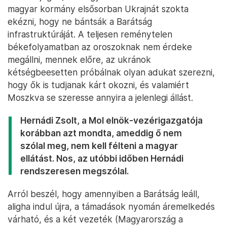
magyar kormány elsősorban Ukrajnát szokta
ekézni, hogy ne bántsák a Barátság
infrastruktúráját. A teljesen reménytelen
békefolyamatban az oroszoknak nem érdeke
megállni, mennek előre, az ukránok
kétségbeesetten próbálnak olyan adukat szerezni,
hogy ők is tudjanak kárt okozni, és valamiért
Moszkva se szeresse annyira a jelenlegi állást.
Hernádi Zsolt, a Mol elnök-vezérigazgatója
korábban azt mondta, ameddig ő nem
szólal meg, nem kell félteni a magyar
ellátást. Nos, az utóbbi időben Hernádi
rendszeresen megszólal.
Arról beszél, hogy amennyiben a Barátság leáll,
aligha indul újra, a támadások nyomán áremelkedés
várható, és a két vezeték (Magyarország a