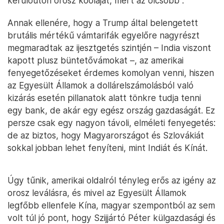
kerülőúton orosz kőolajat, mert az olcsóbb”.
Annak ellenére, hogy a Trump által belengetett
brutális mértékű vámtarifák egyelőre nagyrészt
megmaradtak az ijesztgetés szintjén – India viszont
kapott plusz büntetővámokat –, az amerikai
fenyegetőzéseket érdemes komolyan venni, hiszen
az Egyesült Államok a dollárelszámolásból való
kizárás esetén pillanatok alatt tönkre tudja tenni
egy bank, de akár egy egész ország gazdaságát. Ez
persze csak egy nagyon távoli, elméleti fenyegetés:
de az biztos, hogy Magyarországot és Szlovákiát
sokkal jobban lehet fenyíteni, mint Indiát és Kínát.
Úgy tűnik, amerikai oldalról tényleg erős az igény az
orosz leválásra, és mivel az Egyesült Államok
legfőbb ellenfele Kína, magyar szempontból az sem
volt túl jó pont, hogy Szijjártó Péter külgazdasági és