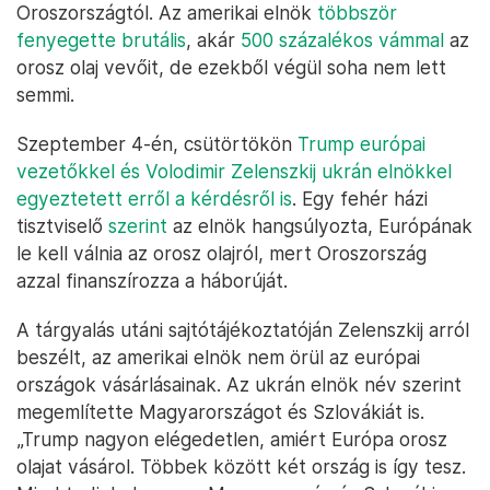
Oroszországtól. Az amerikai elnök
többször
fenyegette brutális
, akár
500 százalékos vámmal
az
orosz olaj vevőit, de ezekből végül soha nem lett
semmi.
Szeptember 4-én, csütörtökön
Trump európai
vezetőkkel és Volodimir Zelenszkij ukrán elnökkel
egyeztetett erről a kérdésről is
. Egy fehér házi
tisztviselő
szerint
az elnök hangsúlyozta, Európának
le kell válnia az orosz olajról, mert Oroszország
azzal finanszírozza a háborúját.
A tárgyalás utáni sajtótájékoztatóján Zelenszkij arról
beszélt, az amerikai elnök nem örül az európai
országok vásárlásainak. Az ukrán elnök név szerint
megemlítette Magyarországot és Szlovákiát is.
„Trump nagyon elégedetlen, amiért Európa orosz
olajat vásárol. Többek között két ország is így tesz.