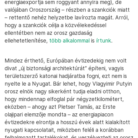
energiaexportja sem roggyant annyira meg), de
valójában Oroszország – részben a szankciók miatt
– rettentő nehéz helyzetbe lavírozta magát. Arról,
hogy a szankciók célja a közvélekedéssel
ellentétben nem az orosz gazdaság
ellehetetlenítése,
több alkalommal
is
írtunk
.
Mindez érthető, Európában évtizedekig nem volt
divat „új biztonsági architektúrát” építeni, vagyis
területszerző katonai hadjáratba fogni, ezt nem is
nyelte le a Nyugat. Bár lehet, hogy Vlagyimir Putyin
orosz elnök nagy sikerként tudja eladni otthon,
hogy mindennap elfoglal pár négyzetkilométert,
eközben – ahogy azt Pletser Tamás, az Erste
olajipari elemzője mondta – az energiapiacon
évtizedekre elrontja a hosszú évek alatt kialakított
nyugati kapcsolatait, miközben feléli a korábban
felhalmozott tartalékokat, és veszélyezteti az orosz