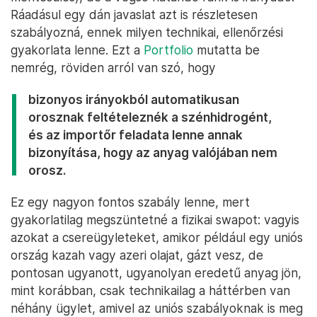
Ráadásul egy dán javaslat azt is részletesen
szabályozná, ennek milyen technikai, ellenőrzési
gyakorlata lenne. Ezt a
Portfolio
mutatta be
nemrég, röviden arról van szó, hogy
bizonyos irányokból automatikusan
orosznak feltételeznék a szénhidrogént,
és az importőr feladata lenne annak
bizonyítása, hogy az anyag valójában nem
orosz.
Ez egy nagyon fontos szabály lenne, mert
gyakorlatilag megszüntetné a fizikai swapot: vagyis
azokat a csereügyleteket, amikor például egy uniós
ország kazah vagy azeri olajat, gázt vesz, de
pontosan ugyanott, ugyanolyan eredetű anyag jön,
mint korábban, csak technikailag a háttérben van
néhány ügylet, amivel az uniós szabályoknak is meg