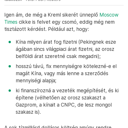
Igen ám, de még a Kreml sikerét ünneplő
Moscow
Times
cikke is felvet egy csomó, eddig még nem
tisztázott kérdést. Például azt, hogy:
Kína milyen árat fog fizetni (Pekingnek esze
ágában sincs világpiaci árat fizetni, az orosz
belföldi árat szeretné csak megadni);
hosszú távú, fix mennyiségre kötelezné-e el
magát Kína, vagy más lenne a szerződés
mennyiségi alapja;
ki finanszírozná a vezeték megépítését, és ki
építene (vélhetően az orosz szakaszt a
Gazprom, a kínait a CNPC, de lesz mongol
szakasz is).
A sok tízmilliárd dolláros költség amúgy rendre