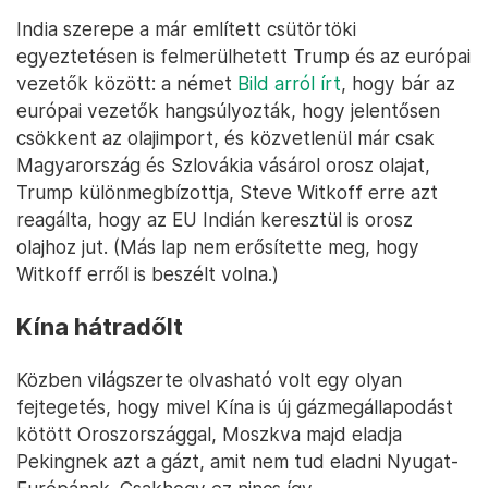
India szerepe a már említett csütörtöki
egyeztetésen is felmerülhetett Trump és az európai
vezetők között: a német
Bild arról írt
, hogy bár az
európai vezetők hangsúlyozták, hogy jelentősen
csökkent az olajimport, és közvetlenül már csak
Magyarország és Szlovákia vásárol orosz olajat,
Trump különmegbízottja, Steve Witkoff erre azt
reagálta, hogy az EU Indián keresztül is orosz
olajhoz jut. (Más lap nem erősítette meg, hogy
Witkoff erről is beszélt volna.)
Kína hátradőlt
Közben világszerte olvasható volt egy olyan
fejtegetés, hogy mivel Kína is új gázmegállapodást
kötött Oroszországgal, Moszkva majd eladja
Pekingnek azt a gázt, amit nem tud eladni Nyugat-