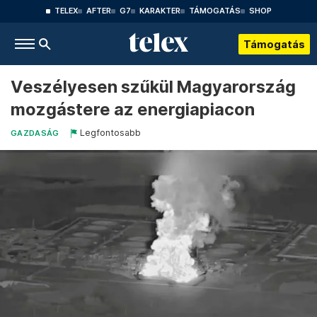
TELEX
AFTER
G7
KARAKTER
TÁMOGATÁS
SHOP
Támogatás
Veszélyesen szűkül Magyarország
mozgástere az energiapiacon
Legfontosabb
GAZDASÁG