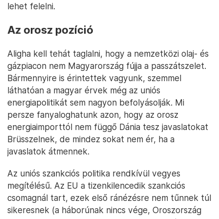
lehet felelni.
Az orosz pozíció
Aligha kell tehát taglalni, hogy a nemzetközi olaj- és
gázpiacon nem Magyarország fújja a passzátszelet.
Bármennyire is érintettek vagyunk, szemmel
láthatóan a magyar érvek még az uniós
energiapolitikát sem nagyon befolyásolják. Mi
persze fanyaloghatunk azon, hogy az orosz
energiaimporttól nem függő Dánia tesz javaslatokat
Brüsszelnek, de mindez sokat nem ér, ha a
javaslatok átmennek.
Az uniós szankciós politika rendkívül vegyes
megítélésű. Az EU a tizenkilencedik szankciós
csomagnál tart, ezek első ránézésre nem tűnnek túl
sikeresnek (a háborúnak nincs vége, Oroszország