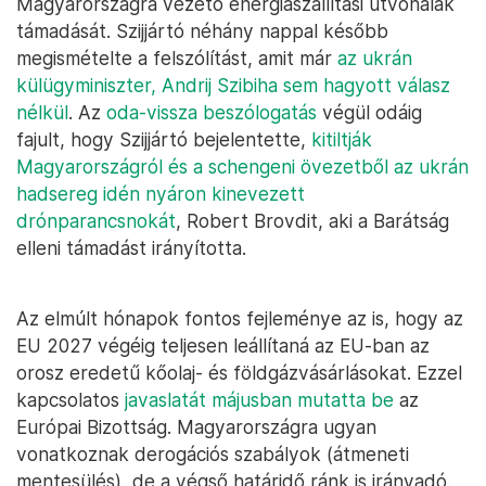
Magyarországra vezető energiaszállítási útvonalak
támadását. Szijjártó néhány nappal később
megismételte a felszólítást, amit már
az ukrán
külügyminiszter, Andrij Szibiha sem hagyott válasz
nélkül
. Az
oda-vissza beszólogatás
végül odáig
fajult, hogy Szijjártó bejelentette,
kitiltják
Magyarországról és a schengeni övezetből az ukrán
hadsereg idén nyáron kinevezett
drónparancsnokát
, Robert Brovdit, aki a Barátság
elleni támadást irányította.
Az elmúlt hónapok fontos fejleménye az is, hogy az
EU 2027 végéig teljesen leállítaná az EU-ban az
orosz eredetű kőolaj- és földgázvásárlásokat. Ezzel
kapcsolatos
javaslatát májusban mutatta be
az
Európai Bizottság. Magyarországra ugyan
vonatkoznak derogációs szabályok (átmeneti
mentesülés), de a végső határidő ránk is irányadó.