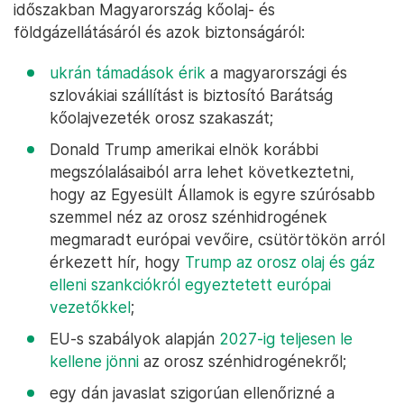
időszakban Magyarország kőolaj- és
földgázellátásáról és azok biztonságáról:
ukrán támadások érik
a magyarországi és
szlovákiai szállítást is biztosító Barátság
kőolajvezeték orosz szakaszát;
Donald Trump amerikai elnök korábbi
megszólalásaiból arra lehet következtetni,
hogy az Egyesült Államok is egyre szúrósabb
szemmel néz az orosz szénhidrogének
megmaradt európai vevőire, csütörtökön arról
érkezett hír, hogy
Trump az orosz olaj és gáz
elleni szankciókról egyeztetett európai
vezetőkkel
;
EU-s szabályok alapján
2027-ig teljesen le
kellene jönni
az orosz szénhidrogénekről;
egy dán javaslat szigorúan ellenőrizné a