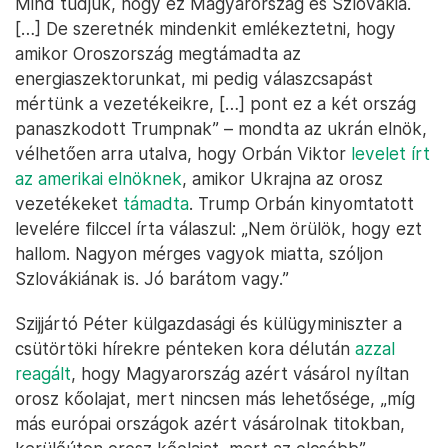
Mind tudjuk, hogy ez Magyarország és Szlovákia.
[…] De szeretnék mindenkit emlékeztetni, hogy
amikor Oroszország megtámadta az
energiaszektorunkat, mi pedig válaszcsapást
mértünk a vezetékeikre, […] pont ez a két ország
panaszkodott Trumpnak” – mondta az ukrán elnök,
vélhetően arra utalva, hogy Orbán Viktor
levelet írt
az amerikai elnöknek
, amikor Ukrajna az orosz
vezetékeket
támadta
. Trump Orbán kinyomtatott
levelére filccel írta válaszul: „Nem örülök, hogy ezt
hallom. Nagyon mérges vagyok miatta, szóljon
Szlovákiának is. Jó barátom vagy.”
Szijjártó Péter külgazdasági és külügyminiszter a
csütörtöki hírekre pénteken kora délután
azzal
reagált
, hogy Magyarország azért vásárol nyíltan
orosz kőolajat, mert nincsen más lehetősége, „míg
más európai országok azért vásárolnak titokban,