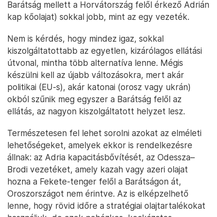
Barátság mellett a Horvátország felől érkező Adrián
kap kőolajat) sokkal jobb, mint az egy vezeték.
Nem is kérdés, hogy mindez igaz, sokkal
kiszolgáltatottabb az egyetlen, kizárólagos ellátási
útvonal, mintha több alternatíva lenne. Mégis
készülni kell az újabb változásokra, mert akár
politikai (EU-s), akár katonai (orosz vagy ukrán)
okból szűnik meg egyszer a Barátság felől az
ellátás, az nagyon kiszolgáltatott helyzet lesz.
Természetesen fel lehet sorolni azokat az elméleti
lehetőségeket, amelyek ekkor is rendelkezésre
állnak: az Adria kapacitásbővítését, az Odessza–
Brodi vezetéket, amely kazah vagy azeri olajat
hozna a Fekete-tenger felől a Barátságon át,
Oroszországot nem érintve. Az is elképzelhető
lenne, hogy rövid időre a stratégiai olajtartalékokat