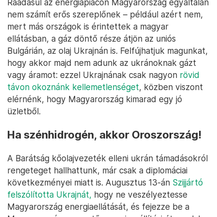
Ráadásul az energiapiacon Magyarország egyáltalán
nem számít erős szereplőnek – például azért nem,
mert más országok is érintettek a magyar
ellátásban, a gáz döntő része átjön az uniós
Bulgárián, az olaj Ukrajnán is. Felfújhatjuk magunkat,
hogy akkor majd nem adunk az ukránoknak gázt
vagy áramot: ezzel Ukrajnának csak nagyon
rövid
távon okoznánk kellemetlenséget
, közben viszont
elérnénk, hogy Magyarország kimarad egy jó
üzletből.
Ha szénhidrogén, akkor Oroszország!
A Barátság kőolajvezeték elleni ukrán támadásokról
rengeteget hallhattunk, már csak a diplomáciai
következményei miatt is. Augusztus 13-án
Szijjártó
felszólította Ukrajnát,
hogy ne veszélyeztesse
Magyarország energiaellátását, és fejezze be a