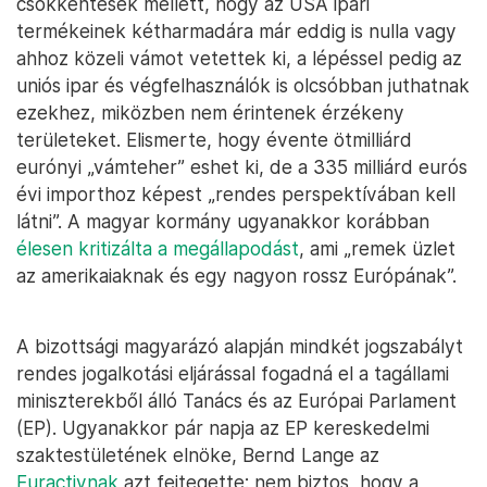
csökkentések mellett, hogy az USA ipari
termékeinek kétharmadára már eddig is nulla vagy
ahhoz közeli vámot vetettek ki, a lépéssel pedig az
uniós ipar és végfelhasználók is olcsóbban juthatnak
ezekhez, miközben nem érintenek érzékeny
területeket. Elismerte, hogy évente ötmilliárd
eurónyi „vámteher” eshet ki, de a 335 milliárd eurós
évi importhoz képest „rendes perspektívában kell
látni”. A magyar kormány ugyanakkor korábban
élesen kritizálta a megállapodást
, ami „remek üzlet
az amerikaiaknak és egy nagyon rossz Európának”.
A bizottsági magyarázó alapján mindkét jogszabályt
rendes jogalkotási eljárással fogadná el a tagállami
miniszterekből álló Tanács és az Európai Parlament
(EP). Ugyanakkor pár napja az EP kereskedelmi
szaktestületének elnöke, Bernd Lange az
Euractivnak
azt fejtegette: nem biztos, hogy a