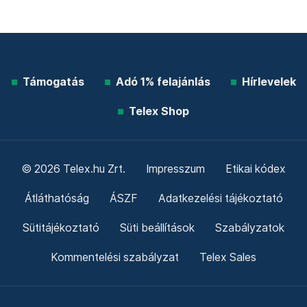
Támogatás
Adó 1% felajánlás
Hírlevelek
Telex Shop
© 2026 Telex.hu Zrt.
Impresszum
Etikai kódex
Átláthatóság
ÁSZF
Adatkezelési tájékoztató
Sütitájékoztató
Süti beállítások
Szabályzatok
Kommentelési szabályzat
Telex Sales