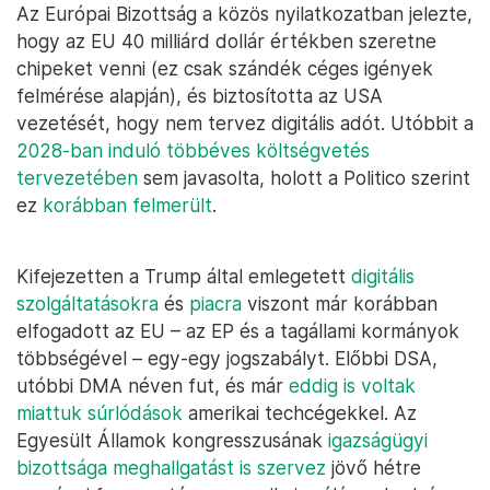
Az Európai Bizottság a közös nyilatkozatban jelezte,
hogy az EU 40 milliárd dollár értékben szeretne
chipeket venni (ez csak szándék céges igények
felmérése alapján), és biztosította az USA
vezetését, hogy nem tervez digitális adót. Utóbbit a
2028-ban induló többéves költségvetés
tervezetében
sem javasolta, holott a Politico szerint
ez
korábban felmerült
.
Kifejezetten a Trump által emlegetett
digitális
szolgáltatásokra
és
piacra
viszont már korábban
elfogadott az EU – az EP és a tagállami kormányok
többségével – egy-egy jogszabályt. Előbbi DSA,
utóbbi DMA néven fut, és már
eddig is voltak
miattuk súrlódások
amerikai techcégekkel. Az
Egyesült Államok kongresszusának
igazságügyi
bizottsága meghallgatást is szervez
jövő hétre