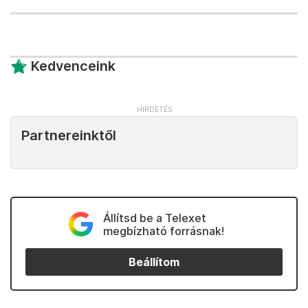
Kedvenceink
Partnereinktől
Állítsd be a Telexet
megbízható forrásnak!
Beállítom