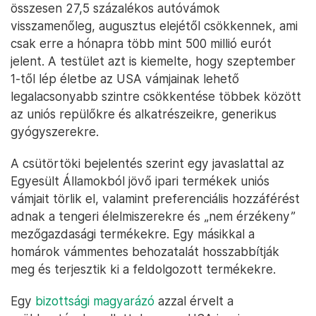
összesen 27,5 százalékos autóvámok
visszamenőleg, augusztus elejétől csökkennek, ami
csak erre a hónapra több mint 500 millió eurót
jelent. A testület azt is kiemelte, hogy szeptember
1-től lép életbe az USA vámjainak lehető
legalacsonyabb szintre csökkentése többek között
az uniós repülőkre és alkatrészeikre, generikus
gyógyszerekre.
A csütörtöki bejelentés szerint egy javaslattal az
Egyesült Államokból jövő ipari termékek uniós
vámjait törlik el, valamint preferenciális hozzáférést
adnak a tengeri élelmiszerekre és „nem érzékeny”
mezőgazdasági termékekre. Egy másikkal a
homárok vámmentes behozatalát hosszabbítják
meg és terjesztik ki a feldolgozott termékekre.
Egy
bizottsági magyarázó
azzal érvelt a