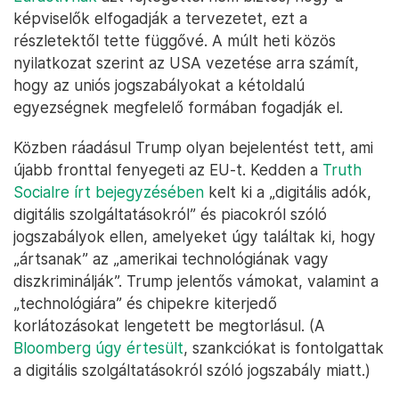
képviselők elfogadják a tervezetet, ezt a
részletektől tette függővé. A múlt heti közös
nyilatkozat szerint az USA vezetése arra számít,
hogy az uniós jogszabályokat a kétoldalú
egyezségnek megfelelő formában fogadják el.
Közben ráadásul Trump olyan bejelentést tett, ami
újabb fronttal fenyegeti az EU-t. Kedden a
Truth
Socialre írt bejegyzésében
kelt ki a „digitális adók,
digitális szolgáltatásokról” és piacokról szóló
jogszabályok ellen, amelyeket úgy találtak ki, hogy
„ártsanak” az „amerikai technológiának vagy
diszkriminálják”. Trump jelentős vámokat, valamint a
„technológiára” és chipekre kiterjedő
korlátozásokat lengetett be megtorlásul. (A
Bloomberg úgy értesült
, szankciókat is fontolgattak
a digitális szolgáltatásokról szóló jogszabály miatt.)