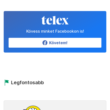
Kövess minket Facebookon is!
Követem!
Legfontosabb