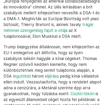
„európai fenyegetés az amerikai szólásszabadságra
és innovációra” címmel. Az ülés leírásában a brit
szabályok mellett kifejezetten nevesítik a DSA-t és
a DMA-t. Meghívták az Európai Bizottság volt piaci
biztosát, Thierry Bretont is, akinek tavaly
trágár
mémmel üzengetésig fajult a vitája
az X
tulajdonosával, Elon Muskkal a DSA miatt.
Trump bejegyzése általánosan, nem kifejezetten az
EU-t emlegetve azt állította, hogy az ilyen
szabályok békén hagyják a kínai cégeket. Thomas
Regnier szóvivő kedden kiemelte, hogy nem
különböztetnek meg senkit tulajdonos alapján, a
DSA
legutóbbi
három
eljárása
pedig kínai vállalatok
ellen indult. Visszautasította, hogy a rendelet alapot
adna a cenzúrára, a Metánál szerinte épp arra
gyanakodnak, hogy túlzásba esett.
Csütörtökön
is
az egyesült államokbeli céget hozta fel példának: a