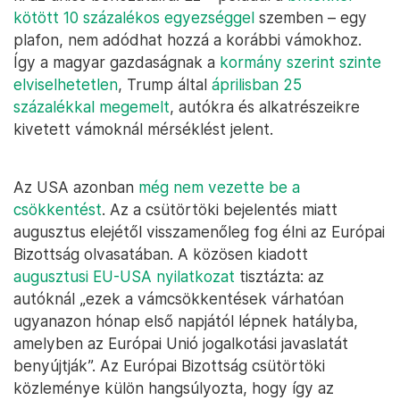
kötött 10 százalékos egyezséggel
szemben – egy
plafon, nem adódhat hozzá a korábbi vámokhoz.
Így a magyar gazdaságnak a
kormány szerint szinte
elviselhetetlen
, Trump által
áprilisban 25
százalékkal megemelt
, autókra és alkatrészeikre
kivetett vámoknál mérséklést jelent.
Az USA azonban
még nem vezette be a
csökkentést
. Az a csütörtöki bejelentés miatt
augusztus elejétől visszamenőleg fog élni az Európai
Bizottság olvasatában. A közösen kiadott
augusztusi EU-USA nyilatkozat
tisztázta: az
autóknál „ezek a vámcsökkentések várhatóan
ugyanazon hónap első napjától lépnek hatályba,
amelyben az Európai Unió jogalkotási javaslatát
benyújtják”. Az Európai Bizottság csütörtöki
közleménye külön hangsúlyozta, hogy így az