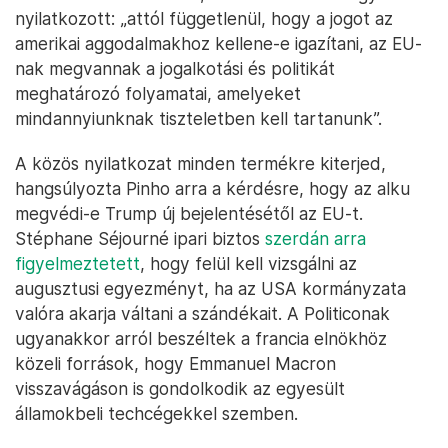
nyilatkozott: „attól függetlenül, hogy a jogot az
amerikai aggodalmakhoz kellene-e igazítani, az EU-
nak megvannak a jogalkotási és politikát
meghatározó folyamatai, amelyeket
mindannyiunknak tiszteletben kell tartanunk”.
A közös nyilatkozat minden termékre kiterjed,
hangsúlyozta Pinho arra a kérdésre, hogy az alku
megvédi-e Trump új bejelentésétől az EU-t.
Stéphane Séjourné ipari biztos
szerdán arra
figyelmeztetett
, hogy felül kell vizsgálni az
augusztusi egyezményt, ha az USA kormányzata
valóra akarja váltani a szándékait. A Politiconak
ugyanakkor arról beszéltek a francia elnökhöz
közeli források, hogy Emmanuel Macron
visszavágáson is gondolkodik az egyesült
államokbeli techcégekkel szemben.