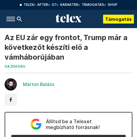
TELEX
AFTER
G7
KARAKTER
TÁMOGATÁS
SHOP
Támogatás
Az EU zár egy frontot, Trump már a
következőt készíti elő a
vámháborújában
GAZDASÁG
Márton Balázs
Állítsd be a Telexet
megbízható forrásnak!