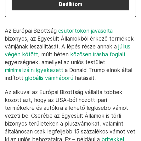
Beállítom
Az Európai Bizottság
csütörtökön javasolta
bizonyos, az Egyesült Államokból érkező termékek
vámjának leszállítását. A lépés része annak a
július
végén kötött
, múlt héten
közösen írásba foglalt
egyezségnek, amellyel az uniós testület
minimalizálni igyekezett
a Donald Trump elnök által
indított
globális vámháború
hatásait.
Az alkuval az Európai Bizottság vállalta többek
között azt, hogy az USA-ból hozott ipari
termékekre és autókra a lehető legkisebb vámot
vezeti be. Cserébe az Egyesült Államok is törli
bizonyos területeken a pluszvámokat, valamint
általánosan csak legfeljebb 15 százalékos vámot vet
ki az uniós behozatalra. Ez – például a
britekkel