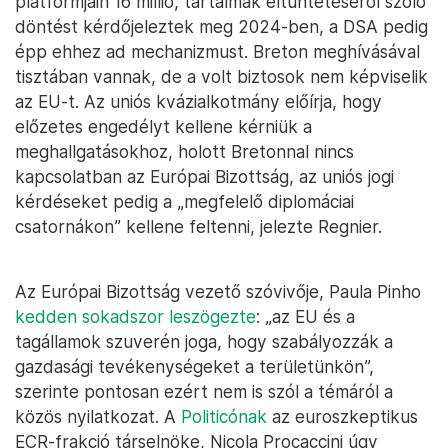
platformjain 16 millió, tartalmak eltüntetéséről szóló
döntést kérdőjeleztek meg 2024-ben, a DSA pedig
épp ehhez ad mechanizmust. Breton meghívásával
tisztában vannak, de a volt biztosok nem képviselik
az EU-t. Az uniós kvázialkotmány előírja, hogy
előzetes engedélyt kellene kérniük a
meghallgatásokhoz, holott Bretonnal nincs
kapcsolatban az Európai Bizottság, az uniós jogi
kérdéseket pedig a „megfelelő diplomáciai
csatornákon” kellene feltenni, jelezte Regnier.
Az Európai Bizottság vezető szóvivője, Paula Pinho
kedden sokadszor leszögezte
: „az EU és a
tagállamok szuverén joga, hogy szabályozzák a
gazdasági tevékenységeket a területünkön”,
szerinte pontosan ezért nem is szól a témáról a
közös nyilatkozat. A
Politicónak
az euroszkeptikus
ECR-frakció társelnöke, Nicola Procaccini úgy