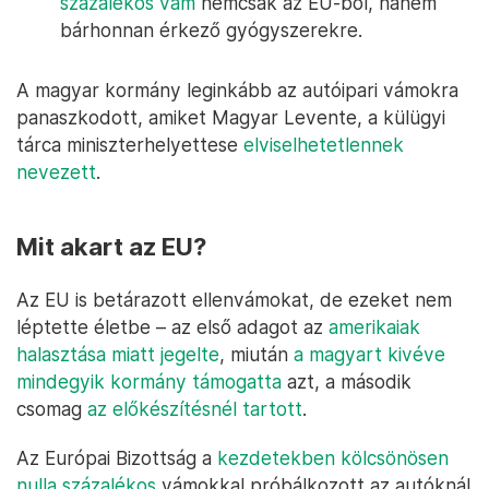
százalékos vám
nemcsak az EU-ból, hanem
bárhonnan érkező gyógyszerekre.
A magyar kormány leginkább az autóipari vámokra
panaszkodott, amiket Magyar Levente, a külügyi
tárca miniszterhelyettese
elviselhetetlennek
nevezett
.
Mit akart az EU?
Az EU is betárazott ellenvámokat, de ezeket nem
léptette életbe – az első adagot az
amerikaiak
halasztása miatt jegelte
, miután
a magyart kivéve
mindegyik kormány támogatta
azt, a második
csomag
az előkészítésnél tartott
.
Az Európai Bizottság a
kezdetekben kölcsönösen
nulla százalékos
vámokkal próbálkozott az autóknál