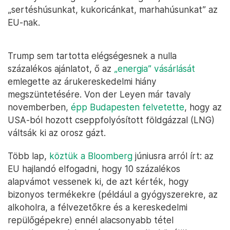
„sertéshúsunkat, kukoricánkat, marhahúsunkat” az
EU-nak.
Trump sem tartotta elégségesnek a nulla
százalékos ajánlatot, ő az
„energia” vásárlását
emlegette az árukereskedelmi hiány
megszüntetésére. Von der Leyen már tavaly
novemberben,
épp Budapesten felvetette
, hogy az
USA-ból hozott cseppfolyósított földgázzal (LNG)
váltsák ki az orosz gázt.
Több lap,
köztük a Bloomberg
júniusra arról írt: az
EU hajlandó elfogadni, hogy 10 százalékos
alapvámot vessenek ki, de azt kérték, hogy
bizonyos termékekre (például a gyógyszerekre, az
alkoholra, a félvezetőkre és a kereskedelmi
repülőgépekre) ennél alacsonyabb tétel