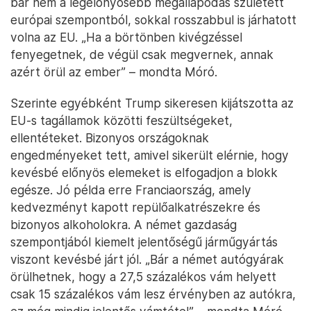
bár nem a legelőnyösebb megállapodás született
európai szempontból, sokkal rosszabbul is járhatott
volna az EU. „Ha a börtönben kivégzéssel
fenyegetnek, de végül csak megvernek, annak
azért örül az ember” – mondta Móró.
Szerinte egyébként Trump sikeresen kijátszotta az
EU-s tagállamok közötti feszültségeket,
ellentéteket. Bizonyos országoknak
engedményeket tett, amivel sikerült elérnie, hogy
kevésbé előnyös elemeket is elfogadjon a blokk
egésze. Jó példa erre Franciaország, amely
kedvezményt kapott repülőalkatrészekre és
bizonyos alkoholokra. A német gazdaság
szempontjából kiemelt jelentőségű járműgyártás
viszont kevésbé járt jól. „Bár a német autógyárak
örülhetnek, hogy a 27,5 százalékos vám helyett
csak 15 százalékos vám lesz érvényben az autókra,