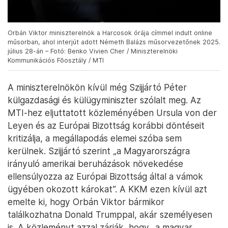
Orbán Viktor miniszterelnök a Harcosok órája címmel indult online
műsorban, ahol interjút adott Németh Balázs műsorvezetőnek 2025.
július 28-án – Fotó: Benko Vivien Cher / Miniszterelnöki
Kommunikációs Fõosztály / MTI
A miniszterelnökön kívül még Szijjártó Péter
külgazdasági és külügyminiszter szólalt meg. Az
MTI-hez eljuttatott közleményében Ursula von der
Leyen és az Európai Bizottság korábbi döntéseit
kritizálja, a megállapodás elemei szóba sem
kerülnek. Szijjártó szerint „a Magyarországra
irányuló amerikai beruházások növekedése
ellensúlyozza az Európai Bizottság által a vámok
ügyében okozott károkat”. A KKM ezen kívül azt
emelte ki, hogy Orbán Viktor bármikor
találkozhatna Donald Trumppal, akár személyesen
is. A közleményt azzal zárják, hogy „a magyar