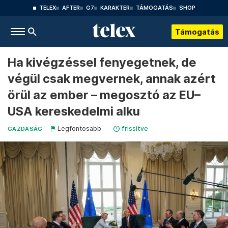
TELEX
AFTER
G7
KARAKTER
TÁMOGATÁS
SHOP
Támogatás
Ha kivégzéssel fenyegetnek, de
végül csak megvernek, annak azért
örül az ember – megosztó az EU–
USA kereskedelmi alku
Legfontosabb
frissítve
GAZDASÁG