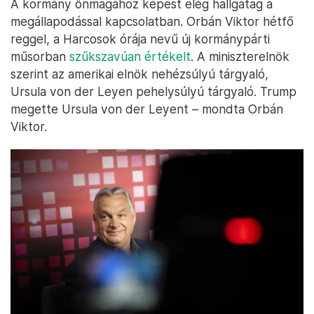
A kormány önmagához képest elég hallgatag a
megállapodással kapcsolatban. Orbán Viktor hétfő
reggel, a Harcosok órája nevű új kormánypárti
műsorban
szűkszavúan értékelt
. A miniszterelnök
szerint az amerikai elnök nehézsúlyú tárgyaló,
Ursula von der Leyen pehelysúlyú tárgyaló. Trump
megette Ursula von der Leyent – mondta Orbán
Viktor.