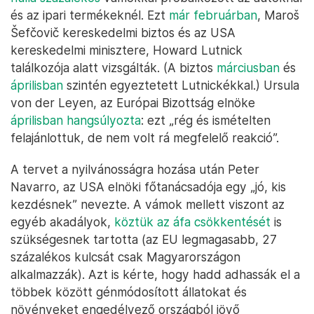
és az ipari termékeknél. Ezt
már februárban
, Maroš
Šefčovič kereskedelmi biztos és az USA
kereskedelmi minisztere, Howard Lutnick
találkozója alatt vizsgálták. (A biztos
márciusban
és
áprilisban
szintén egyeztetett Lutnickékkal.) Ursula
von der Leyen, az Európai Bizottság elnöke
áprilisban hangsúlyozta
: ezt „rég és ismételten
felajánlottuk, de nem volt rá megfelelő reakció”.
A tervet a nyilvánosságra hozása után Peter
Navarro, az USA elnöki főtanácsadója egy „jó, kis
kezdésnek” nevezte. A vámok mellett viszont az
egyéb akadályok,
köztük az áfa csökkentését
is
szükségesnek tartotta (az EU legmagasabb, 27
százalékos kulcsát csak Magyarországon
alkalmazzák). Azt is kérte, hogy hadd adhassák el a
többek között génmódosított állatokat és
növényeket engedélyező országból jövő