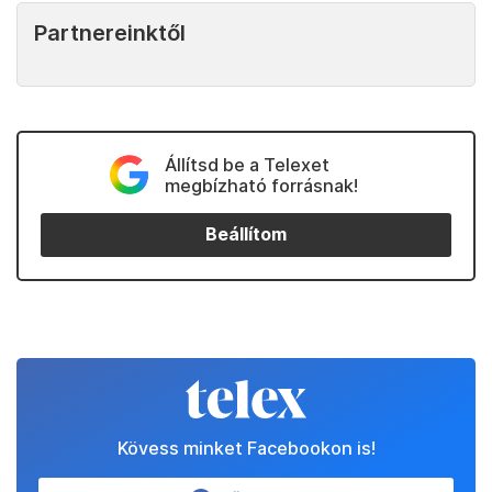
milliárd dollárra nőtt volna. A 15 százalékos vámmal
az export a 2023-as 133 milliárd dollárról 2027-re
149 milliárd dollárra fog várhatóan nőni” – mondta
Hidalgo.
Kedvenceink
Partnereinktől
Állítsd be a Telexet
megbízható forrásnak!