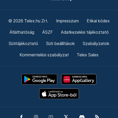
Friss hírek
Támogatás
Adó 1% felajánlás
Hírlevelek
Telex Shop
© 2026 Telex.hu Zrt.
Impresszum
Etikai kódex
Átláthatóság
ÁSZF
Adatkezelési tájékoztató
Sütitájékoztató
Süti beállítások
Szabályzatok