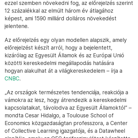
megállapodást.
A teljes világgazdaságra hatással lesz
A
The Observatory of Economic Complexity (OEC)
vámszimulátor
előrejelzése szerint a vasárnapi
kereskedelmi megállapodás eredményeképpen
2027-ig bezárólag 46 százalékkal csökkenhet az
USA-ba irányuló globális export az elmúlt 3 év
átlagához képest. Ez körülbelül 2680 milliárd dollár
csökkenést jelent. Az Egyesült Államok exportja
ezzel szemben növekedni fog, az előrejelzés szerint
12 százalékkal az elmúlt három év átlagához
képest, ami 1590 milliárd dolláros növekedést
jelentene.
Az előrejelzés egy olyan modellen alapszik, amely
előrejelzést készít arról, hogy a bejelentett,