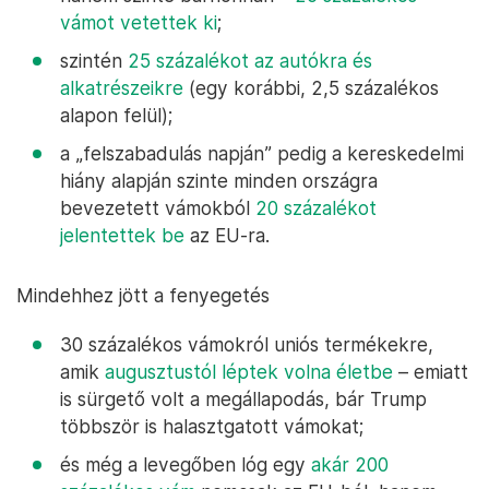
vámot vetettek ki
;
szintén
25 százalékot az autókra és
alkatrészeikre
(egy korábbi, 2,5 százalékos
alapon felül);
a „felszabadulás napján” pedig a kereskedelmi
hiány alapján szinte minden országra
bevezetett vámokból
20 százalékot
jelentettek be
az EU-ra.
Mindehhez jött a fenyegetés
30 százalékos vámokról uniós termékekre,
amik
augusztustól léptek volna életbe
– emiatt
is sürgető volt a megállapodás, bár Trump
többször is halasztgatott vámokat;
és még a levegőben lóg egy
akár 200