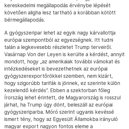
lehetőségeket. A Magyarországra települő német
gyárak általában kisebb magyar cégeket is
bevonnak a beszállítói láncokba, így ezeken a haza
cégeken keresztül közvetett hatása is lesz a
megállapodásnak a magyar gazdaságra.
Az európai autóipar tehát a 15 százalékos vámmal
veszteni fog a versenyképességéből. Ez
nyilvánvalóan a magyar autógyártás
versenyképességére is hatással lesz, ez pedig a
hazai bérnövekedést is negatívan befolyásolhatja
majd. Móró Tamás arról beszélt, hogy a
kereskedelmi megállapodás érvénybe lépését
követően aligha lesz tartható a korábban kötött
bérmegállapodás.
A gyógyszeripar lehet az egyik nagy kárvallottja
európai szempontból az egyezségnek. Itt tudni
talán a legkevesebb részletet Trump terveiről.