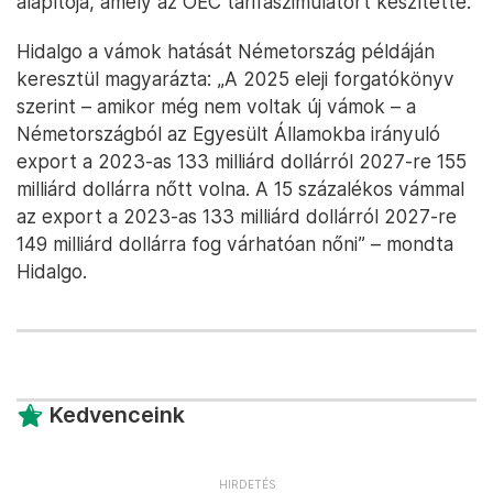
kizárólag az Egyesült Államok és az Európai Unió
közötti kereskedelmi megállapodás hatására
hogyan alakulhat át a világkereskedelem – írja a
CNBC
.
„Az országok természetes tendenciája, reakciója a
vámokra az lesz, hogy átrendezik a kereskedelmi
kapcsolataikat, távolodva az Egyesült Államoktól” –
mondta Cesar Hidalgo, a Toulouse School of
Economics közgazdaságtan professzora, a Center
of Collective Learning igazgatója, és a Datawheel
alapítója, amely az OEC tarifaszimulátort készítette.
Hidalgo a vámok hatását Németország példáján
keresztül magyarázta: „A 2025 eleji forgatókönyv
szerint – amikor még nem voltak új vámok – a
Németországból az Egyesült Államokba irányuló
export a 2023-as 133 milliárd dollárról 2027-re 155