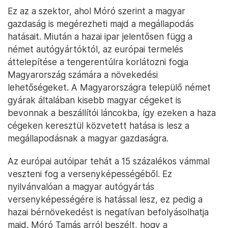
Von der Leyen és Trump a tárgyaláson – Fotó: Evelyn Hockstein /
Reuters
Az elemző szerint az európai autóiparban biztosan
lesznek változások a következő években. Ahogy
arról már több német gyártó – BMW, Mercedes,
Audi – korábban is beszélt, biztosan fognak
áttelepülni gyártókapacitások az Egyesült
Államokba. Gazdasági szempontból persze az a
reális, hogy az USA-ban népszerű modellek
gyártásának egy részét fogják átvinni.
Ez az a szektor, ahol Móró szerint a magyar
gazdaság is megérezheti majd a megállapodás
hatásait. Miután a hazai ipar jelentősen függ a
német autógyártóktól, az európai termelés
áttelepítése a tengerentúlra korlátozni fogja
Magyarország számára a növekedési