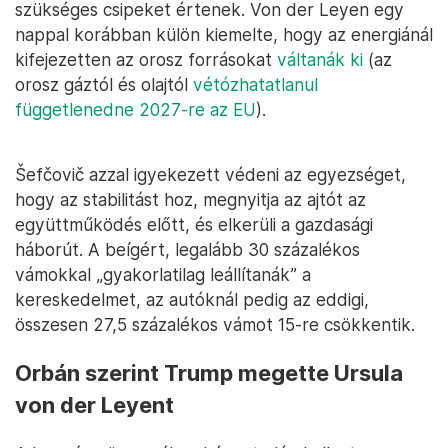
szükséges csipeket értenek. Von der Leyen egy
nappal korábban külön kiemelte, hogy az energiánál
kifejezetten az orosz forrásokat
váltanák ki
(az
orosz gáztól és olajtól
vétózhatatlanul
függetlenedne 2027-re az EU
).
Šefčovič azzal igyekezett védeni az egyezséget,
hogy az stabilitást hoz, megnyitja az ajtót az
együttműködés előtt, és elkerüli a gazdasági
háborút. A beígért, legalább 30 százalékos
vámokkal „gyakorlatilag leállítanák” a
kereskedelmet, az autóknál pedig az eddigi,
összesen 27,5 százalékos vámot 15-re csökkentik.
Orbán szerint Trump megette Ursula
von der Leyent