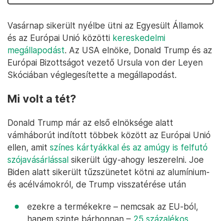
Vasárnap sikerült nyélbe ütni az Egyesült Államok
és az Európai Unió közötti
kereskedelmi
megállapodást
. Az USA elnöke, Donald Trump és az
Európai Bizottságot vezető Ursula von der Leyen
Skóciában véglegesítette a megállapodást.
Mi volt a tét?
Donald Trump már az első elnöksége alatt
vámháborút indított többek között az Európai Unió
ellen, amit
színes kártyákkal és az amúgy is felfutó
szójavásárlással
sikerült úgy-ahogy leszerelni. Joe
Biden alatt sikerült tűzszünetet kötni az alumínium-
és acélvámokról, de Trump visszatérése után
ezekre a termékekre – nemcsak az EU-ból,
hanem szinte bárhonnan –
25 százalékos