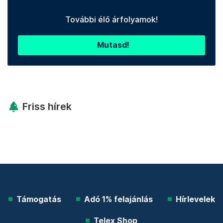
Telex shop
További élő árfolyamok!
Mutasd!