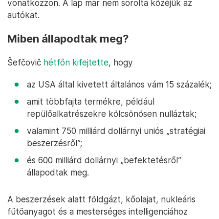
vonatkozzon. A lap már nem sorolta közéjük az
autókat.
Miben állapodtak meg?
Šefčovič
hétfőn kifejtette
, hogy
az USA által kivetett általános vám 15 százalék;
amit többfajta termékre, például
repülőalkatrészekre kölcsönösen nulláztak;
valamint 750 milliárd dollárnyi uniós „stratégiai
beszerzésről”;
és 600 milliárd dollárnyi „befektetésről”
állapodtak meg.
A beszerzések alatt földgázt, kőolajat, nukleáris
fűtőanyagot és a mesterséges intelligenciához