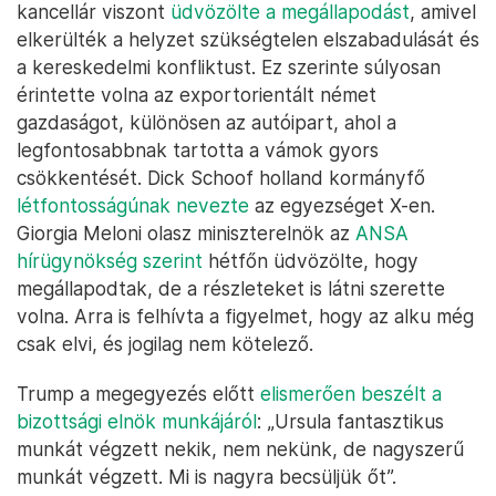
kancellár viszont
üdvözölte a megállapodást
, amivel
elkerülték a helyzet szükségtelen elszabadulását és
a kereskedelmi konfliktust. Ez szerinte súlyosan
érintette volna az exportorientált német
gazdaságot, különösen az autóipart, ahol a
legfontosabbnak tartotta a vámok gyors
csökkentését. Dick Schoof holland kormányfő
létfontosságúnak nevezte
az egyezséget X-en.
Giorgia Meloni olasz miniszterelnök az
ANSA
hírügynökség szerint
hétfőn üdvözölte, hogy
megállapodtak, de a részleteket is látni szerette
volna. Arra is felhívta a figyelmet, hogy az alku még
csak elvi, és jogilag nem kötelező.
Trump a megegyezés előtt
elismerően beszélt a
bizottsági elnök munkájáról
: „Ursula fantasztikus
munkát végzett nekik, nem nekünk, de nagyszerű
munkát végzett. Mi is nagyra becsüljük őt”.