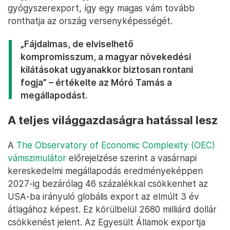
Vasárnap Von der Leyen is kerülte a kérdést, annyit
mondott, hogy „az amerikaiak további vámokat és
intézkedéseket is bevezethetnek az európai
gyógyszerexportőrökkel szemben, nem kizárt,
hogy szigorúbb tarifák is jönnek, ez szerinte külön
kezelendő kérdés”. Ebben a szektorban főleg
Írország lehet érintett, de Magyarország is rosszul
járhat, ha Trump úgy dönt, beleszáll az európai
gyógyszeriparba. Móró szerint ugyanis kevéssé
ismert tény, hogy az Egyesült Államokba irányuló
magyar export nagyon fontos eleme a
gyógyszerexport, így egy magas vám tovább
ronthatja az ország versenyképességét.
„Fájdalmas, de elviselhető
kompromisszum, a magyar növekedési
kilátásokat ugyanakkor biztosan rontani
fogja” – értékelte az Móró Tamás a