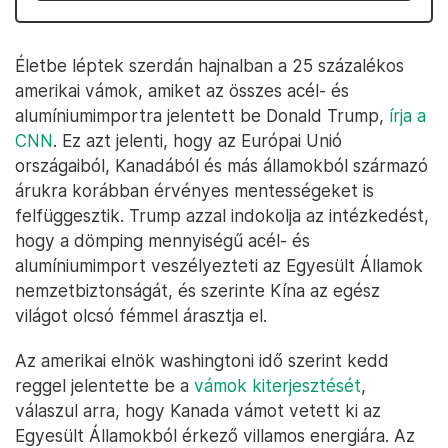
Életbe léptek szerdán hajnalban a 25 százalékos
amerikai vámok, amiket az összes acél- és
alumíniumimportra jelentett be Donald Trump,
írja a
CNN
. Ez azt jelenti, hogy az Európai Unió
országaiból, Kanadából és más államokból származó
árukra korábban érvényes mentességeket is
felfüggesztik. Trump azzal indokolja az intézkedést,
hogy a dömping mennyiségű acél- és
alumíniumimport veszélyezteti az Egyesült Államok
nemzetbiztonságát, és szerinte Kína az egész
világot olcsó fémmel árasztja el.
Az amerikai elnök washingtoni idő szerint kedd
reggel jelentette be a
vámok kiterjesztését
,
válaszul arra, hogy Kanada vámot vetett ki az
Egyesült Államokból érkező villamos energiára. Az