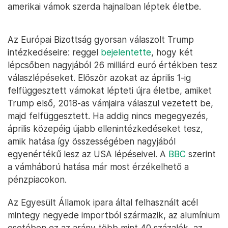
amerikai vámok szerda hajnalban léptek életbe.
Az Európai Bizottság gyorsan válaszolt Trump
intézkedéseire: reggel
bejelentette
, hogy két
lépcsőben nagyjából 26 milliárd euró értékben tesz
válaszlépéseket. Először azokat az április 1-ig
felfüggesztett vámokat lépteti újra életbe, amiket
Trump első, 2018-as vámjaira válaszul vezetett be,
majd felfüggesztett. Ha addig nincs megegyezés,
április közepéig újabb ellenintézkedéseket tesz,
amik hatása így összességében nagyjából
egyenértékű lesz az USA lépéseivel. A
BBC
szerint
a vámháború hatása már most érzékelhető a
pénzpiacokon.
Az Egyesült Államok ipara által felhasznált acél
mintegy negyede importból származik, az alumínium
esetében ez az arány több mint 40 százalék, az