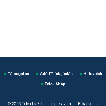
Támogatás
Adó 1% felajánlás
Hírlevelek
Telex Shop
© 2026 Telex.hu Zrt.
Impresszum
Etikai kódex