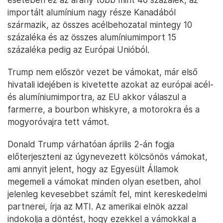
importált alumínium nagy része Kanadából
származik, az összes acélbehozatal mintegy 10
százaléka és az összes alumíniumimport 15
százaléka pedig az Európai Unióból.
Trump nem először vezet be vámokat, már első
hivatali idejében is kivetette azokat az európai acél-
és alumíniumimportra, az EU akkor válaszul a
farmerre, a bourbon whiskyre, a motorokra és a
mogyoróvajra tett vámot.
Donald Trump várhatóan április 2-án fogja
előterjeszteni az úgynevezett kölcsönös vámokat,
ami annyit jelent, hogy az Egyesült Államok
megemeli a vámokat minden olyan esetben, ahol
jelenleg kevesebbet számít fel, mint kereskedelmi
partnerei, írja az MTI. Az amerikai elnök azzal
indokolja a döntést, hogy ezekkel a vámokkal a