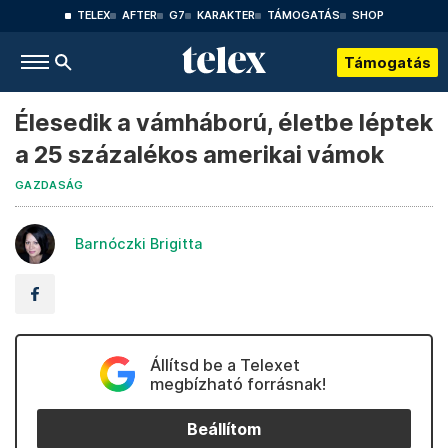
TELEX
AFTER
G7
KARAKTER
TÁMOGATÁS
SHOP
Támogatás
Élesedik a vámháború, életbe léptek
a 25 százalékos amerikai vámok
GAZDASÁG
Barnóczki Brigitta
Állítsd be a Telexet
megbízható forrásnak!
Beállítom