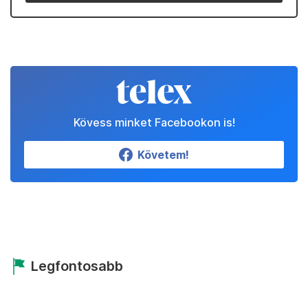
Kövess minket Facebookon is!
Követem!
Legfontosabb