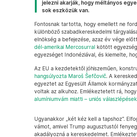
jelezni akarják, hogy méltányos egy
sok eszközük van.
Fontosnak tartotta, hogy emellett ne ford
különböző szabadkereskedelmi tárgyalás
elnökség a befejezése, azaz év vége előtt 
dél-amerikai Mercosurral
kötött egyezsége
egyezséget Indonéziával, és kiemelte, ho
Az EU a kezdetektől jóhiszeműen, konstrukt
hangsúlyozta Maroš Šefčovič
. A keresked
egyeztet az Egyesült Államok kormányzat
voltak az alkuhoz. Emlékeztetett rá, hog
alumíniumvám miatti – uniós válaszlépése
Ugyanakkor „két kéz kell a tapshoz”. Elf
vámot, amivel Trump augusztustól fenyege
akadályozná a kereskedelmet. Emlékezte