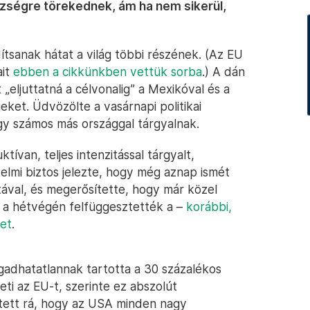
ezségre törekednek, ám ha nem sikerül,
ítsanak hátat a világ többi részének. (Az EU
ait
ebben a cikkünkben vettük sorba
.) A dán
„eljuttatná a célvonalig” a Mexikóval és a
ket. Üdvözölte a vasárnapi politikai
gy számos más országgal tárgyalnak.
ívan, teljes intenzitással tárgyalt,
elmi biztos jelezte, hogy még aznap ismét
ával, és megerősítette, hogy már közel
y a hétvégén felfüggesztették a –
korábbi,
ket
.
ogadhatatlannak tartotta a 30 százalékos
ti az EU-t, szerinte ez abszolút
tett rá, hogy az USA minden nagy