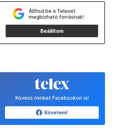
Állítsd be a Telexet
megbízható forrásnak!
Beállítom
Kövess minket Facebookon is!
Követem!