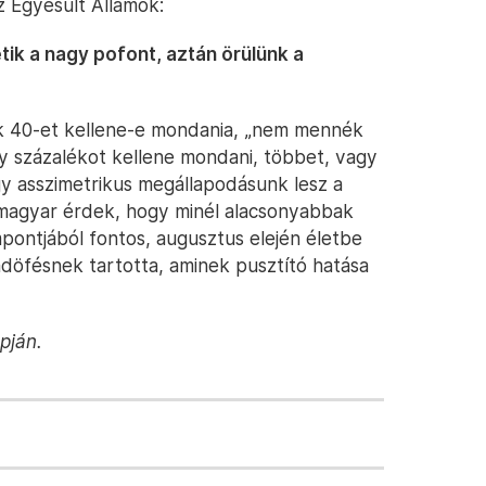
z Egyesült Államok:
ik a nagy pofont, aztán örülünk a
k 40-et kellene-e mondania, „nem mennék
y százalékot kellene mondani, többet, vagy
gy asszimetrikus megállapodásunk lesz a
 magyar érdek, hogy minél alacsonyabbak
pontjából fontos, augusztus elején életbe
döfésnek tartotta, aminek pusztító hatása
pján.