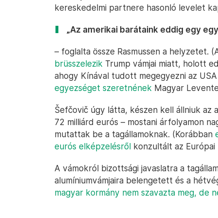
kereskedelmi partnere hasonló levelet ka
„Az amerikai barátaink eddig egy eg
– foglalta össze Rasmussen a helyzetet.
brüsszelezik
Trump vámjai miatt, holott e
ahogy Kínával tudott megegyezni az USA 
egyezséget szeretnének
Magyar Levente k
Šefčovič úgy látta, készen kell állniuk a
72 milliárd eurós – mostani árfolyamon nag
mutattak be a tagállamoknak. (Korábban
eurós elképzelésről
konzultált az Európai 
A vámokról bizottsági javaslatra a tagáll
alumíniumvámjaira belengetett és a hétvé
magyar kormány nem szavazta meg, de n