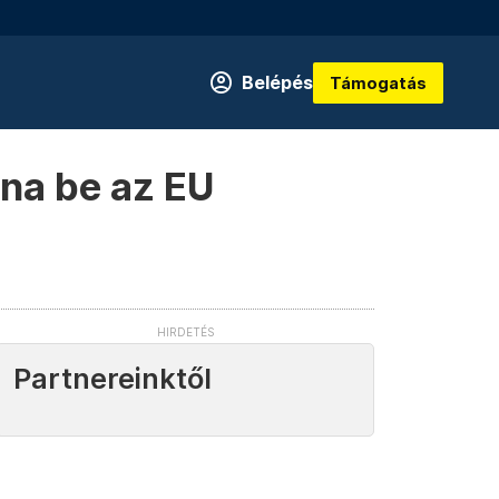
Belépés
Támogatás
zna be az EU
Partnereinktől