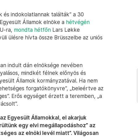
 és indokolatlannak találták” a 30
 Egyesült Államok elnöke a
hétvégén
EU-ra,
mondta hétfőn
Lars Løkke
li ülésre hívta össze Brüsszelbe az uniós
usban indult dán elnöksége nevében
yalásos, mindkét félnek előnyös és
yesült Államok kormányzatával. Ha nem
lehetséges forgatókönyvre”, „beleértve az
es”. Erős egységet érzett a teremben, „a
csolt”.
z Egyesült Államokkal, el akarjuk
rültünk egy elvi megállapodáshoz” az
séges az elnöki levél miatt”. Világosan