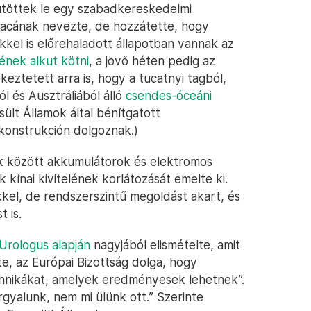
ütöttek le egy szabadkereskedelmi
iacának nevezte, de hozzátette, hogy
ekkel is előrehaladott állapotban vannak az
ének alkut kötni
, a jövő héten pedig az
eztetett arra is, hogy a tucatnyi tagból,
l és Ausztráliából álló
csendes-óceáni
sült Államok által bénítgatott
konstrukción dolgoznak.)
ek között akkumulátorok és elektromos
kínai kivitelének korlátozását emelte ki.
kel, de rendszerszintű megoldást akart, és
 is.
Urologus alapján
nagyjából elismételte, amit
te, az Európai Bizottság dolga, hogy
echnikákat, amelyek eredményesek lehetnek”.
gyalunk, nem mi ülünk ott.” Szerinte