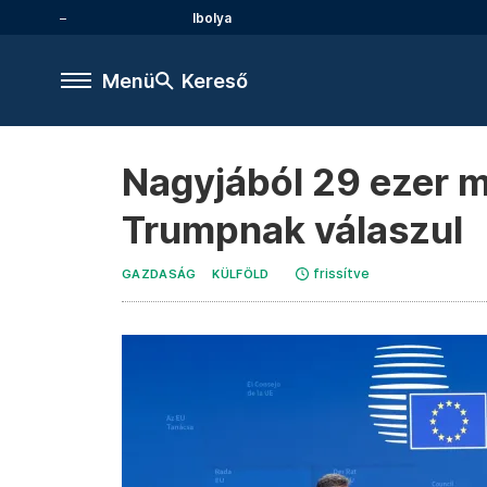
Ibolya
Menü
Kereső
Nagyjából 29 ezer mi
Trumpnak válaszul
frissítve
GAZDASÁG
KÜLFÖLD