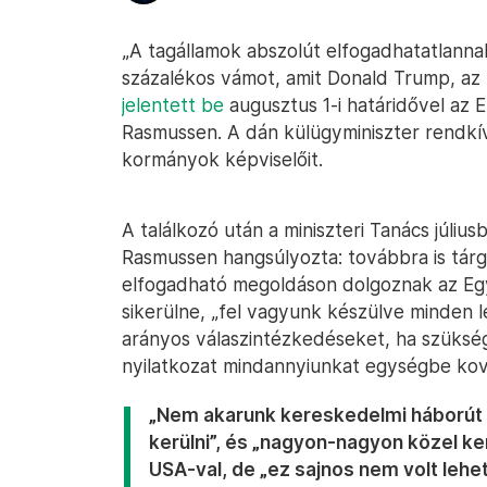
„A tagállamok abszolút elfogadhatatlannak
százalékos vámot, amit Donald Trump, az
jelentett be
augusztus 1-i határidővel az 
Rasmussen. A dán külügyminiszter rendkívü
kormányok képviselőit.
A találkozó után a miniszteri Tanács júli
Rasmussen hangsúlyozta: továbbra is tárg
elfogadható megoldáson dolgoznak az Eg
sikerülne, „fel vagyunk készülve minden 
arányos válaszintézkedéseket, ha szükség
nyilatkozat mindannyiunkat egységbe ková
„Nem akarunk kereskedelmi háborút a
kerülni”, és „nagyon-nagyon közel ke
USA-val, de „ez sajnos nem volt lehet