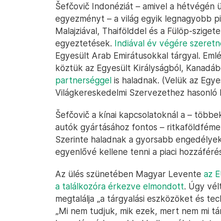
Šefčovič Indonéziát – amivel a hétvégén 
egyezményt – a világ egyik legnagyobb p
Malajziával, Thaifölddel és a Fülöp-sziget
egyeztetések.
Indiával év végére szeretn
Egyesült Arab Emirátusokkal tárgyal. Emlék
köztük az Egyesült Királyságból, Kanadábó
partnerséggel
is haladnak. (Velük az Egye
Világkereskedelmi Szervezethez hasonló 
Šefčovič a kínai kapcsolatoknál a – több
autók gyártásához fontos – ritkaföldfémek 
Szerinte haladnak a gyorsabb engedélyek
egyenlővé kellene tenni a piaci hozzáférést
Az ülés szünetében Magyar Levente
az E
a találkozóra érkezve elmondott
. Úgy vél
megtalálja „a tárgyalási eszközöket és t
„Mi nem tudjuk, mik ezek, mert nem mi tár