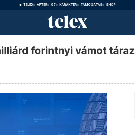
TELEX
AFTER
G7
KARAKTER
TÁMOGATÁS
SHOP
lliárd forintnyi vámot tára