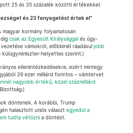
pott 25 és 35 százalék közötti értékekkel.
yezséget és 23 fenyegetést értek el”
 (A magyar kormány folyamatosan
ddig
csak az Egyesült Királysággal
és úgy-
vezetése vámokról, előbbinél ráadásul
jobb
ülügyminiszter-helyettes szerint.)
z arányos ellenintézkedésekre, ezért mintegy
yjából 29 ezer milliárd forintos – vámtervet
ennél nagyobb értékű, közel százmilliárd
Bizottság.)
amok döntenek. A korábbi, Trump
gén halasztott uniós választ
egyedül a
em tudta vétózni
a döntést.