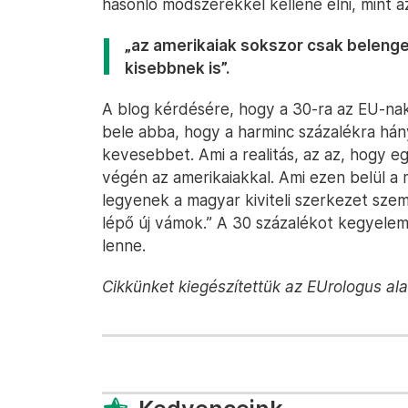
hasonló módszerekkel kellene élni, mint a
„az amerikaiak sokszor csak belenget
kisebbnek is”.
A blog kérdésére, hogy a 30-ra az EU-na
bele abba, hogy a harminc százalékra hán
kevesebbet. Ami a realitás, az az, hogy e
végén az amerikaiakkal. Ami ezen belül a
legyenek a magyar kiviteli szerkezet szem
lépő új vámok.” A 30 százalékot kegyelem
lenne.
Cikkünket kiegészítettük az EUrologus ala