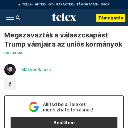
TELEX
AFTER
G7
KARAKTER
TÁMOGATÁS
SHOP
Támogatás
Megszavazták a válaszcsapást
Trump vámjaira az uniós kormányok
GAZDASÁG
Márton Balázs
Állítsd be a Telexet
megbízható forrásnak!
Beállítom