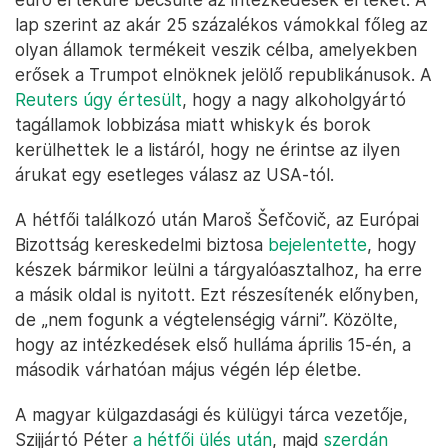
lap szerint az akár 25 százalékos vámokkal főleg az
olyan államok termékeit veszik célba, amelyekben
erősek a Trumpot elnöknek jelölő republikánusok. A
Reuters úgy értesült
, hogy a nagy alkoholgyártó
tagállamok lobbizása miatt whiskyk és borok
kerülhettek le a listáról, hogy ne érintse az ilyen
árukat egy esetleges válasz az USA-tól.
A hétfői találkozó után Maroš Šefčovič, az Európai
Bizottság kereskedelmi biztosa
bejelentette
, hogy
készek bármikor leülni a tárgyalóasztalhoz, ha erre
a másik oldal is nyitott. Ezt részesítenék előnyben,
de „nem fogunk a végtelenségig várni”. Közölte,
hogy az intézkedések első hulláma április 15-én, a
második várhatóan május végén lép életbe.
A magyar külgazdasági és külügyi tárca vezetője,
Szijjártó Péter
a hétfői ülés után
, majd
szerdán