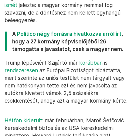
ismét
jelezte: a magyar kormány nemmel fog
szavazni, de a döntéshez nem kellett egyhangú
beleegyezés.
A
Politico négy forrásra hivatkozva arról írt
,
hogy a 27 kormány képviselőjéből 26
támogatta a javaslatot, csak a magyar nem.
Trump lépéseiért Szijjártó már
korábban
is
rendszeresen
az Európai Bizottságot hibáztatta,
mert szerinte az uniós testület nem tárgyalt vagy
nem hatékonyan tette ezt és nem javasolta az
autókra kivetett vámok 2,5 százalékra
csökkentését, ahogy azt a magyar kormány kérte.
Hétfőn kiderült
: már februárban, Maroš Šefčovič
kereskedelmi biztos és az USA kereskedelmi
minisztere, Howard Lutnick találkozója alatt