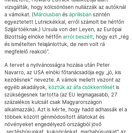
vizsgálták, hogy kölcsönösen nullázzák az autóknál
a vámokat. (
Márciusban
és
áprilisban
szintén
egyeztetett Lutnickékkal, erről számolt be hétfőn
Szijjártóéknak.) Ursula von der Leyen, az Európai
Bizottság elnöke hétfőn
arról beszélt
, hogy ezt „rég
és ismételten felajánlottuk, de nem volt rá
megfelelő reakció”.
A tervet a nyilvánosságra hozása után Peter
Navarro, az USA elnöki főtanácsadója egy „jó, kis
kezdésnek” nevezte. A vámok mellett viszont az
egyéb akadályok,
köztük az áfa csökkentését
is
szükségesnek tartotta (az EU legmagasabb, 27
százalékos kulcsát csak Magyarországon
alkalmazzák). Azt is kérte, hogy hadd adhassák el a
többek között génmódosított állatokat és
növényeket engedélyező országból jövő
„sertéshúsunkat, kukoricánkat, marhahúsunkat” az