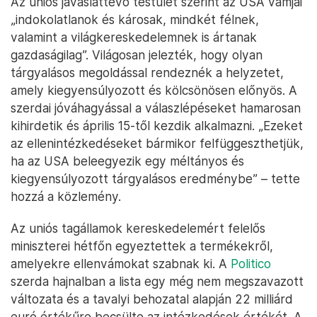
Az uniós javaslattevő testület szerint az USA vámjai
„indokolatlanok és károsak, mindkét félnek,
valamint a világkereskedelemnek is ártanak
gazdaságilag”. Világosan jelezték, hogy olyan
tárgyalásos megoldással rendeznék a helyzetet,
amely kiegyensúlyozott és kölcsönösen előnyös. A
szerdai jóváhagyással a válaszlépéseket hamarosan
kihirdetik és április 15-től kezdik alkalmazni. „Ezeket
az ellenintézkedéseket bármikor felfüggeszthetjük,
ha az USA beleegyezik egy méltányos és
kiegyensúlyozott tárgyalásos eredménybe” – tette
hozzá a közlemény.
Az uniós tagállamok kereskedelemért felelős
miniszterei hétfőn egyeztettek a termékekről,
amelyekre ellenvámokat szabnak ki. A
Politico
szerda hajnalban a lista egy még nem megszavazott
változata és a tavalyi behozatal alapján 22 milliárd
euró értékűre becsülte az intézkedések értékét. A