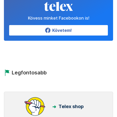
Kövess minket Facebookon is!
Követem!
Legfontosabb
Telex shop