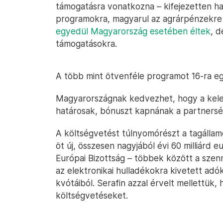
támogatásra vonatkozna – kifejezetten ha
programokra, magyarul az agrárpénzekre is
egyedül Magyarország esetében éltek
, 
támogatásokra.
A több mint ötvenféle programot 16-ra e
Magyarországnak kedvezhet, hogy a keleti
határosak, bónuszt kapnának a partnersé
A költségvetést túlnyomórészt a tagálla
öt új, összesen nagyjából évi 60 milliárd e
Európai Bizottság – többek között a sze
az elektronikai hulladékokra kivetett adó
kvótáiból. Serafin azzal érvelt mellettük,
költségvetéseket.