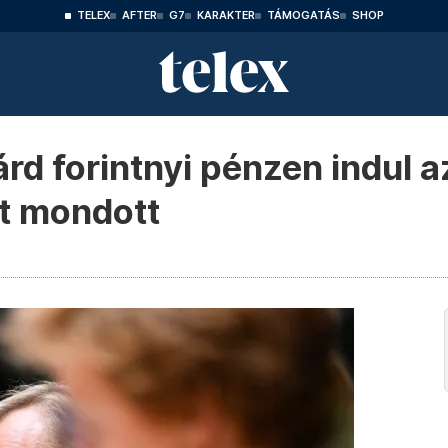
TELEX
AFTER
G7
KARAKTER
TÁMOGATÁS
SHOP
rd forintnyi pénzen indul az
t mondott