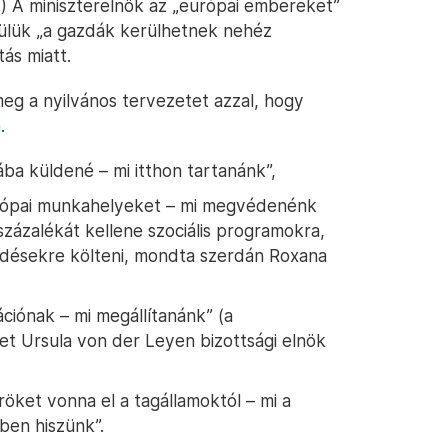
ra.) A miniszterelnök az „európai embereket”
ülük „a gazdák kerülhetnek nehéz
ás miatt.
eg a nyilvános tervezetet azzal, hogy
n
.
ba küldené – mi itthon tartanánk”,
urópai munkahelyeket – mi megvédenénk
százalékát kellene szociális programokra,
edésekre költeni, mondta szerdán Roxana
rációnak – mi megállítanánk” (a
get Ursula von der Leyen bizottsági elnök
öket vonna el a tagállamoktól – mi a
ben hiszünk”.