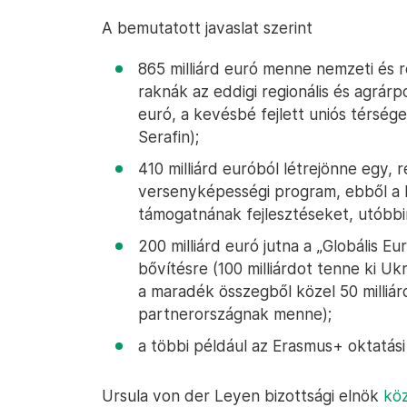
A bemutatott javaslat szerint
865 milliárd euró menne nemzeti és 
raknák az eddigi regionális és agrárp
euró, a kevésbé fejlett uniós térsége
Serafin);
410 milliárd euróból létrejönne egy, 
versenyképességi program, ebből a bi
támogatnának fejlesztéseket, utóbb
200 milliárd euró jutna a „Globális E
bővítésre (100 milliárdot tenne ki Uk
a maradék összegből közel 50 milliárd
partnerországnak menne);
a többi például az Erasmus+ oktatás
Ursula von der Leyen bizottsági elnök
köz