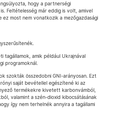
ngsúlyozta, hogy a partnerségi
. Feltételesség már eddig is volt, amivel
de ez most nem vonatkozik a mezőgazdasági
gyszerűsítenék.
 tagállamok, amik például Ukrajnával
gi programoknál.
mok szokták összedobni GNI-arányosan. Ezt
urónyi saját bevétellel egészítené ki az
nnyező termékekre kivetett karbonvámból,
kból, valamint a szén-dioxid kibocsátásának
 hogy így nem terhelnék annyira a tagállami