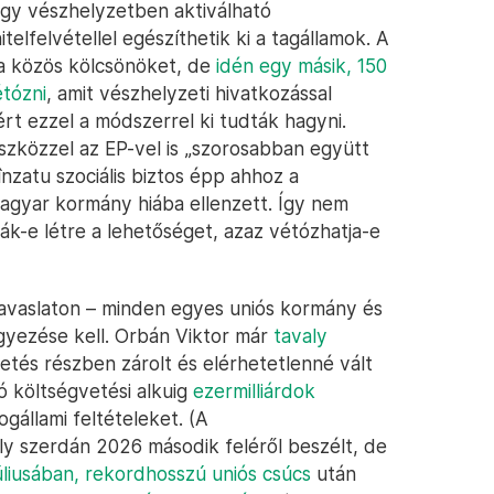
 egy vészhelyzetben aktiválható
telfelvétellel egészíthetik ki a tagállamok. A
 a közös kölcsönöket, de
idén egy másik, 150
étózni
, amit vészhelyzeti hivatkozással
rt ezzel a módszerrel ki tudták hagyni.
eszközzel az EP-vel is „szorosabban együtt
zatu szociális biztos épp ahhoz a
agyar kormány hiába ellenzett. Így nem
ák-e létre a lehetőséget, azaz vétózhatja-e
javaslaton – minden egyes uniós kormány és
yezése kell. Orbán Viktor már
tavaly
etés részben zárolt és elérhetetlenné vált
ó költségvetési alkuig
ezermilliárdok
ogállami feltételeket. (A
y szerdán 2026 második feléről beszélt, de
úliusában, rekordhosszú uniós csúcs
után