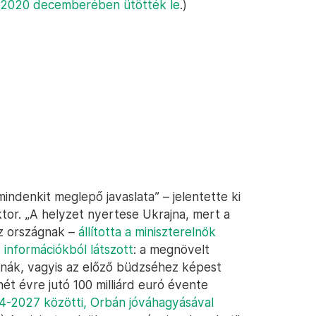
 2020 decemberében ütötték le
.)
mindenkit meglepő javaslata” – jelentette ki
ktor. „A helyzet nyertese Ukrajna, mert a
az országnak –
állította a miniszterelnök
 információkból látszott
: a megnövelt
tnák, vagyis az előző büdzséhez képest
t évre jutó 100 milliárd euró évente
4-2027 közötti, Orbán jóváhagyásával