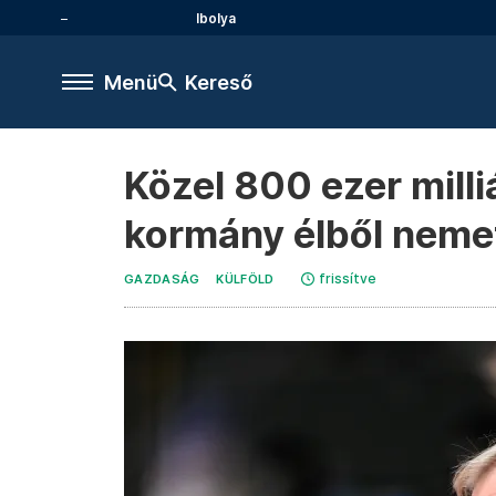
Ibolya
Menü
Kereső
Közel 800 ezer milliá
kormány élből neme
frissítve
GAZDASÁG
KÜLFÖLD