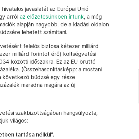
hivatalos javaslatát az Európai Unió
gy arról
az előzetesünkben írtunk
, a még
mációk alapján nagyobb, de a kiadási oldalon
üdzsére lehetett számítani.
vetésért felelős biztosa kétezer milliárd
er milliárd forintot érő) költségvetési
34 közötti időszakra. Ez az EU bruttó
ázaléka. (Összehasonlításképp: a mostani
de a következő büdzsé egy része
5 százalék maradna magára az új
gvetési szakbizottságában hangsúlyozta,
juk világos:
etben tartása nélkül”.