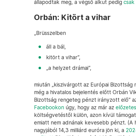
állapodtak meg, a végső alkut pedig
csak
Orbán: Kitört a vihar
„Brüsszelben
áll a bál,
kitört a vihar”,
„a helyzet drámai”,
miután „kiszivárgott az Európai Bizottság 
még a hivatalos bejelentés előtt Orbán Vi
Bizottság rengeteg pénzt irányzott elő” 
Facebookon
úgy, hogy az már az
előzetes
költségvetéstől külön, azon kívül támoga
emiatt nem adnának kevesebb pénzt. (A hé
nagyjából 14,3 milliárd euróra jön ki, a
202