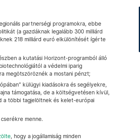
regionális partnerségi programokra, ebbe
olitikát (a gazdáknak legalább 300 milliárd
knek 218 milliárd euró elkülönítését ígérte
részben a kutatási Horizont-programból álló
otechnológiától a védelmi iparig
ira megötszöröznék a mostani pénzt;
urópában” külügyi kiadásokra és segélyekre,
rajna támogatása, de a költségvetésen kívül,
 a többi tagjelöltnek és kelet-európai
i cserékre menne.
ölte
, hogy a jogállamiság minden