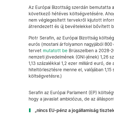
Az Európai Bizottság szerdán bemutatta a 
következő hétéves költségvetésére. Aho
nem véglegesített tervekről kijutott infor
átrendezett és új bevételekkel bővített b
Piotr Serafin, az Európai Bizottság költség
eurós (mostani árfolyamon nagyjából 800 ez
tervet
mutatott be
Brüsszelben a 2028-20
nemzeti jövedelmének (GNI-jének) 1,26 sz
1,13 százalékkal 1,2 ezer milliárd euró, 
hiteltörlesztésre menne el, valójában 1,1
költségvetésre.)
Serafin az Európai Parlament (EP) költsé
hogy a javaslat ambiciózus, de az álláspont
„nincs EU-pénz a jogállamiság tisztel