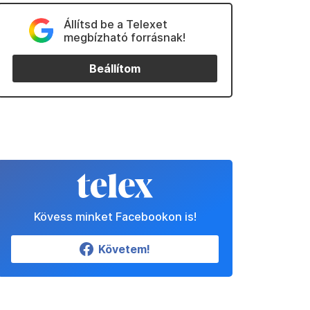
Állítsd be a Telexet
megbízható forrásnak!
Beállítom
Kövess minket Facebookon is!
Követem!