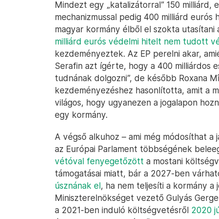
Mindezt egy „katalizátorral” 150 milliárd,
mechanizmussal pedig 400 milliárd eurós hi
magyar kormány élből el szokta utasítani
milliárd eurós védelmi hitelt nem tudott v
kezdeményeztek. Az EP perelni akar, amié
Serafin azt ígérte, hogy a 400 milliárdos 
tudnának dolgozni”, de később Roxana Mîn
kezdeményezéshez hasonlította, amit a m
világos, hogy ugyanezen a jogalapon hozn
egy kormány.
A végső alkuhoz – ami még módosíthat a 
az Európai Parlament többségének beleeg
vétóval fenyegetőzött
a mostani költségv
támogatásai miatt, bár a 2027-ben várhat
úsznának el
, ha nem teljesíti a kormány a j
Miniszterelnökséget vezető Gulyás Gergel
a 2021-ben induló költségvetésről
2020 j