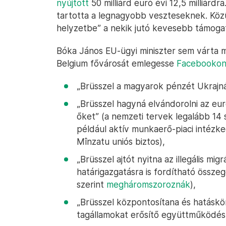
nyújtott
50 milliárd euró évi 12,5 milliárd
tartotta a legnagyobb veszteseknek. Köz
helyzetbe” a nekik jutó kevesebb támogat
Bóka János EU-ügyi miniszter sem várta m
Belgium fővárosát emlegesse
Facebooko
„Brüsszel a magyarok pénzét Ukrajná
„Brüsszel hagyná elvándorolni az e
őket” (a nemzeti tervek legalább 14 
például aktív munkaerő-piaci intézk
Mînzatu uniós biztos),
„Brüsszel ajtót nyitna az illegális mig
határigazgatásra is fordítható össze
szerint
megháromszoroznák
),
„Brüsszel központosítana és hatáskör
tagállamokat erősítő együttműködés