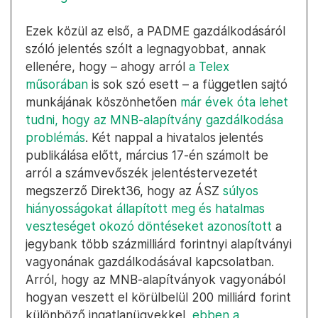
Ezek közül az első, a PADME gazdálkodásáról
szóló jelentés szólt a legnagyobbat, annak
ellenére, hogy – ahogy arról
a Telex
műsorában
is sok szó esett – a független sajtó
munkájának köszönhetően
már évek óta lehet
tudni, hogy az MNB-alapítvány gazdálkodása
problémás
. Két nappal a hivatalos jelentés
publikálása előtt, március 17-én számolt be
arról a számvevőszék jelentéstervezetét
megszerző Direkt36, hogy az ÁSZ
súlyos
hiányosságokat állapított meg és hatalmas
veszteséget okozó döntéseket azonosított
a
jegybank több százmilliárd forintnyi alapítványi
vagyonának gazdálkodásával kapcsolatban.
Arról, hogy az MNB-alapítványok vagyonából
hogyan veszett el körülbelül 200 milliárd forint
különböző ingatlanügyekkel,
ebben a