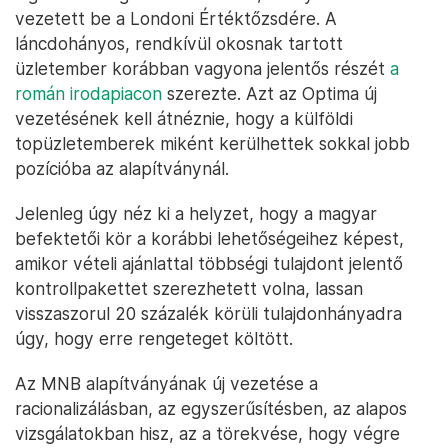
vezetett be a Londoni Értéktőzsdére. A
láncdohányos, rendkívül okosnak tartott
üzletember korábban vagyona jelentős részét
a
román irodapiacon
szerezte. Azt az Optima új
vezetésének kell átnéznie, hogy a külföldi
topüzletemberek miként kerülhettek sokkal jobb
pozícióba az alapítványnál.
Jelenleg úgy néz ki a helyzet, hogy a magyar
befektetői kör a korábbi lehetőségeihez képest,
amikor vételi ajánlattal többségi tulajdont jelentő
kontrollpakettet szerezhetett volna, lassan
visszaszorul 20 százalék körüli tulajdonhányadra
úgy, hogy erre rengeteget költött.
Az MNB alapítványának új vezetése a
racionalizálásban, az egyszerűsítésben, az alapos
vizsgálatokban hisz, az a törekvése, hogy végre