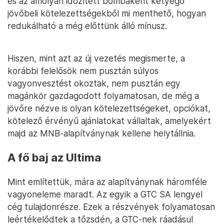
és az amolyan időzített bombaként ketyegő
jövőbeli kötelezettségekből mi menthető, hogyan
redukálható a még előttünk álló mínusz.
Hiszen, mint azt az új vezetés megismerte, a
korábbi felelősök nem pusztán súlyos
vagyonvesztést okoztak, nem pusztán egy
magánkör gazdagodott folyamatosan, de még a
jövőre nézve is olyan kötelezettségeket, opciókat,
kötelező érvényű ajánlatokat vállaltak, amelyekért
majd az MNB-alapítványnak kellene helytállnia.
A fő baj az Ultima
Mint említettük, mára az alapítványnak háromféle
vagyoneleme maradt. Az egyik a GTC SA lengyel
cég tulajdonrésze. Ezek a részvények folyamatosan
leértékelődtek a tőzsdén, a GTC-nek ráadásul