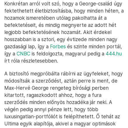
Konkrétan arról volt szó, hogy a George-család úgy
fektethetett életbiztosításba, hogy minden héten, a
hozamok ismeretében utólag pakolhatta át a
befektetéseit, és mindig megnyerte az adott hét
legjobb befektetésének hozamát. Akit érdekel
hosszabban is a sztori, egy évtizede minden nagy
gazdasági lap, így a
Forbes
és szinte minden portál,
így a
CNBC
is feldolgozta, magyarul pedig a
444.hu
írt róla részletesebben.
A biztosító megpróbálta rábírni az ügyfeleket, hogy
módosítsák a szerződést, aztán perre is ment, de
Max-Hervé George rengeteg bírósági perben
kitartott, ragaszkodott ahhoz, hogy a fura
szerződés minden előnyös hozadéka jár neki. A
végén pedig annyi pénze lett, hogy több
luxusingatlan-portfóliót is felépíthetett. Ő tehát az
Ultima egyik alapítója, akivel a magyar optimások