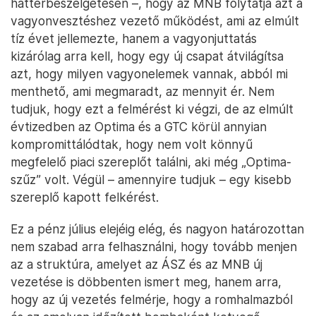
háttérbeszélgetésen –, hogy az MNB folytatja azt a
vagyonvesztéshez vezető működést, ami az elmúlt
tíz évet jellemezte, hanem a vagyonjuttatás
kizárólag arra kell, hogy egy új csapat átvilágítsa
azt, hogy milyen vagyonelemek vannak, abból mi
menthető, ami megmaradt, az mennyit ér. Nem
tudjuk, hogy ezt a felmérést ki végzi, de az elmúlt
évtizedben az Optima és a GTC körül annyian
kompromittálódtak, hogy nem volt könnyű
megfelelő piaci szereplőt találni, aki még „Optima-
szűz” volt. Végül – amennyire tudjuk – egy kisebb
szereplő kapott felkérést.
Ez a pénz július elejéig elég, és nagyon határozottan
nem szabad arra felhasználni, hogy tovább menjen
az a struktúra, amelyet az ÁSZ és az MNB új
vezetése is döbbenten ismert meg, hanem arra,
hogy az új vezetés felmérje, hogy a romhalmazból