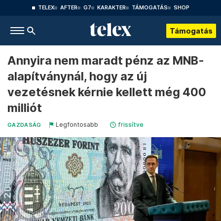
TELEX
AFTER
G7
KARAKTER
TÁMOGATÁS
SHOP
Támogatás
Annyira nem maradt pénz az MNB-
alapítványnál, hogy az új
vezetésnek kérnie kellett még 400
milliót
Legfontosabb
frissítve
GAZDASÁG