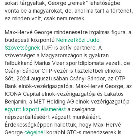
sokat tárgyaltak, George „remek” lehetőségbe
vonta be a magyarokat, de, ahol ma tart a történet,
ez minden volt, csak nem remek.
Max-Hervé George mindenesetre izgalmas figura, a
budapesti központú
Nemzetközi Judo
Szövetségnek
(IJF) is aktív partnere. A
szövetséget a Magyarországon is gyakran
felbukkanó Marius Vizer sportdiplomata vezeti, de
Csányi Sándor OTP-vezér is tiszteletbeli elnöke.
Sőt, 2024 augusztusában Csányi Sándor, az OTP
Bank elnök-vezérigazgatója, Max-Hervé George, az
ICONA Capital elnök-vezérigazgatója és Lakatos
Benjamin, a MET Holding AG elnök-vezérigazgatója
együtt kapott elismerést
a cselgáncs
népszerűsítéséért végzett munkájáért.
Érdekességképpen hallottuk, hogy Max-Hervé
George
cégeinél
korábbi GTC-s menedzserek is