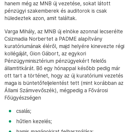
hanem még az MNB új vezetése, sokat látott
pénzügyi szakemberek és auditorok is csak
hüledeztek azon, amit találtak.
Varga Mihály, az MNB új elnöke azonnal lecserélte
Csizmadia Norbertet a PADME alapítvány
kuratóriumának éléről, majd helyére kinevezte régi
kollégáját, Gion Gábort, az egykori
Pénzügyminisztérium pénzügyekért felelős
államtitkárát. Bő egy hónappal később pedig már
ott tart a történet, hogy az új kuratóriumi vezetés
maga is büntetőfeljelentést tett (mint korábban az
Állami Számvevőszék), mégpedig a Fővárosi
Főügyészségen
csalás;
hűtlen kezelés;
hamis magánokirat felhasználása;