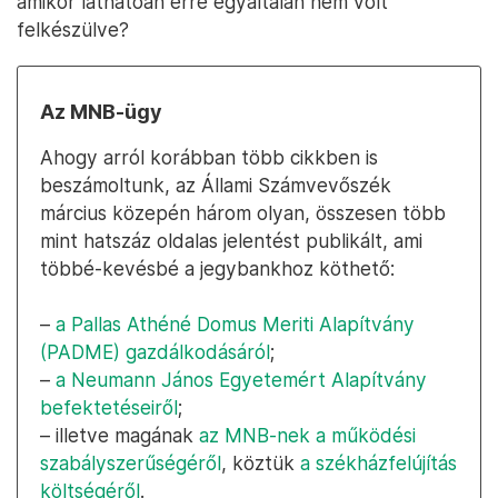
amikor láthatóan erre egyáltalán nem volt
felkészülve?
Az MNB-ügy
Ahogy arról korábban több cikkben is
beszámoltunk, az Állami Számvevőszék
március közepén három olyan, összesen több
mint hatszáz oldalas jelentést publikált, ami
többé-kevésbé a jegybankhoz köthető:
–
a Pallas Athéné Domus Meriti Alapítvány
(PADME) gazdálkodásáról
;
–
a Neumann János Egyetemért Alapítvány
befektetéseiről
;
– illetve magának
az MNB-nek a működési
szabályszerűségéről
, köztük
a székházfelújítás
költségéről
.