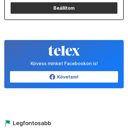
Beállítom
Kövess minket Facebookon is!
Követem!
Legfontosabb