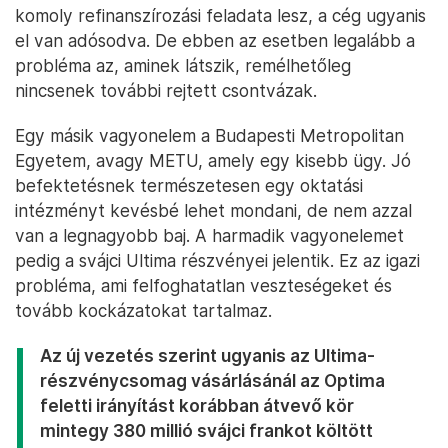
komoly refinanszírozási feladata lesz, a cég ugyanis
el van adósodva. De ebben az esetben legalább a
probléma az, aminek látszik, remélhetőleg
nincsenek további rejtett csontvázak.
Egy másik vagyonelem a Budapesti Metropolitan
Egyetem, avagy METU, amely egy kisebb ügy. Jó
befektetésnek természetesen egy oktatási
intézményt kevésbé lehet mondani, de nem azzal
van a legnagyobb baj. A harmadik vagyonelemet
pedig a svájci Ultima részvényei jelentik. Ez az igazi
probléma, ami felfoghatatlan veszteségeket és
tovább kockázatokat tartalmaz.
Az új vezetés szerint ugyanis az Ultima-
részvénycsomag vásárlásánál az Optima
feletti irányítást korábban átvevő kör
mintegy 380 millió svájci frankot költött