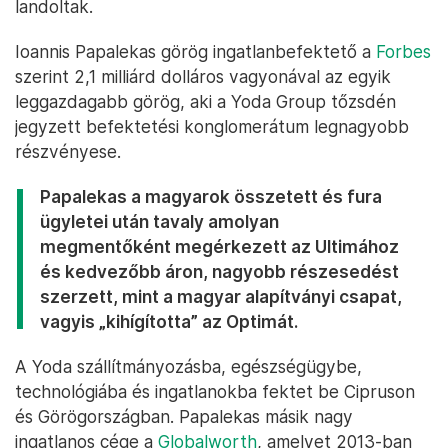
landoltak.
Ioannis Papalekas görög ingatlanbefektető a
Forbes
szerint 2,1 milliárd dolláros vagyonával az egyik
leggazdagabb görög, aki a Yoda Group tőzsdén
jegyzett befektetési konglomerátum legnagyobb
részvényese.
Papalekas a magyarok összetett és fura
ügyletei után tavaly amolyan
megmentőként megérkezett az Ultimához
és kedvezőbb áron, nagyobb részesedést
szerzett, mint a magyar alapítványi csapat,
vagyis „kihígította” az Optimát.
A Yoda szállítmányozásba, egészségügybe,
technológiába és ingatlanokba fektet be Cipruson
és Görögországban. Papalekas másik nagy
ingatlanos cége a
Globalworth
, amelyet 2013-ban