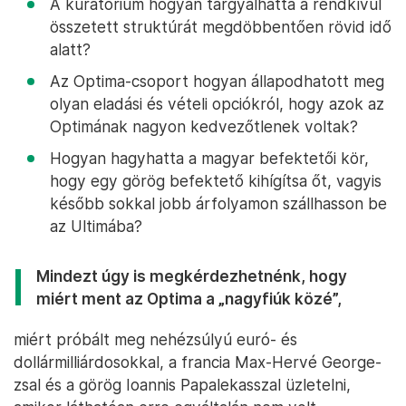
A kuratórium hogyan tárgyalhatta a rendkívül
összetett struktúrát megdöbbentően rövid idő
alatt?
Az Optima-csoport hogyan állapodhatott meg
olyan eladási és vételi opciókról, hogy azok az
Optimának nagyon kedvezőtlenek voltak?
Hogyan hagyhatta a magyar befektetői kör,
hogy egy görög befektető kihígítsa őt, vagyis
később sokkal jobb árfolyamon szállhasson be
az Ultimába?
Mindezt úgy is megkérdezhetnénk, hogy
miért ment az Optima a „nagyfiúk közé”,
miért próbált meg nehézsúlyú euró- és
dollármilliárdosokkal, a francia Max-Hervé George-
zsal és a görög Ioannis Papalekasszal üzletelni,