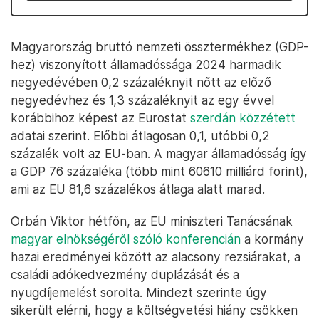
Magyarország bruttó nemzeti össztermékhez (GDP-
hez) viszonyított államadóssága 2024 harmadik
negyedévében 0,2 százaléknyit nőtt az előző
negyedévhez és 1,3 százaléknyit az egy évvel
korábbihoz képest az Eurostat
szerdán közzétett
adatai szerint. Előbbi átlagosan 0,1, utóbbi 0,2
százalék volt az EU-ban. A magyar államadósság így
a GDP 76 százaléka (több mint 60610 milliárd forint),
ami az EU 81,6 százalékos átlaga alatt marad.
Orbán Viktor hétfőn, az EU miniszteri Tanácsának
magyar elnökségéről szóló konferencián
a kormány
hazai eredményei között az alacsony rezsiárakat, a
családi adókedvezmény duplázását és a
nyugdíjemelést sorolta. Mindezt szerinte úgy
sikerült elérni, hogy a költségvetési hiány csökken