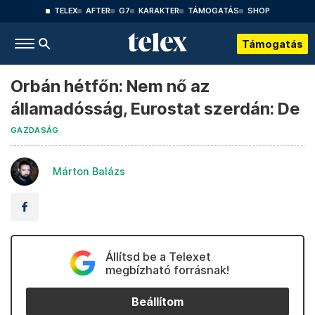
TELEX
AFTER
G7
KARAKTER
TÁMOGATÁS
SHOP
Támogatás
Orbán hétfőn: Nem nő az
államadósság, Eurostat szerdán: De
GAZDASÁG
Márton Balázs
Állítsd be a Telexet
megbízható forrásnak!
Beállítom