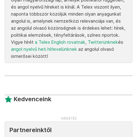
és angol nyelvű híreket is kínál. A Telex viszont ilyen,
naponta többször közöljük minden olyan anyagunkat
angolul is, amelynek nemzetközi relevanciája van, és
az angolul olvasó közönségnek is érdekes lehet: hírek,
politikai elemzések, tényfeltárások, színes riportok.
Vigye hírét
a Telex English rovatnak
,
Twitterünknek
és
angol nyelvű heti hírlevelünknek
az angolul olvasó
ismerősei között!
Kedvenceink
Partnereinktől