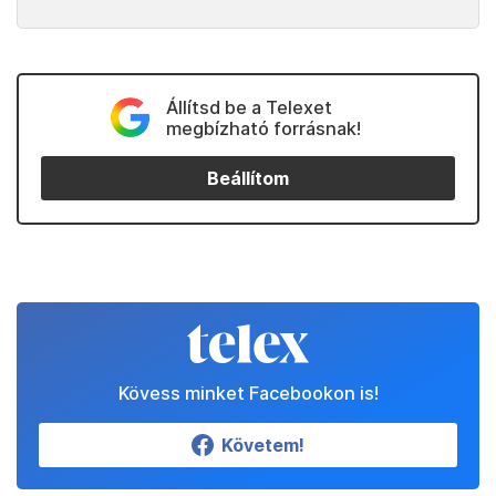
Állítsd be a Telexet
megbízható forrásnak!
Beállítom
Kövess minket Facebookon is!
Követem!