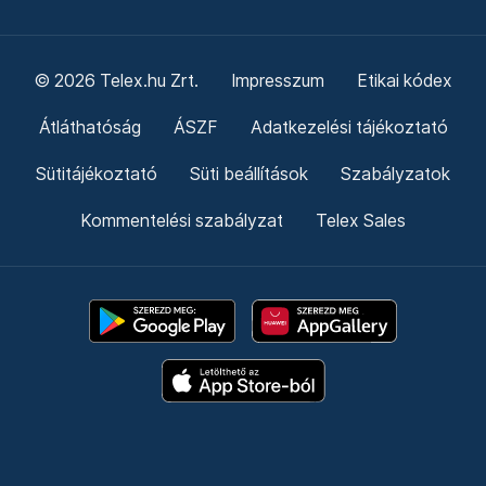
© 2026 Telex.hu Zrt.
Impresszum
Etikai kódex
Átláthatóság
ÁSZF
Adatkezelési tájékoztató
Sütitájékoztató
Süti beállítások
Szabályzatok
Kommentelési szabályzat
Telex Sales