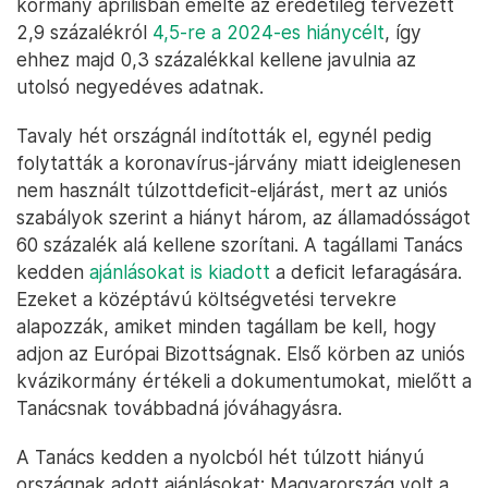
kormány áprilisban emelte az eredetileg tervezett
2,9 százalékról
4,5-re a 2024-es hiánycélt
, így
ehhez majd 0,3 százalékkal kellene javulnia az
utolsó negyedéves adatnak.
Tavaly hét országnál indították el, egynél pedig
folytatták a koronavírus-járvány miatt ideiglenesen
nem használt túlzottdeficit-eljárást, mert az uniós
szabályok szerint a hiányt három, az államadósságot
60 százalék alá kellene szorítani. A tagállami Tanács
kedden
ajánlásokat is kiadott
a deficit lefaragására.
Ezeket a középtávú költségvetési tervekre
alapozzák, amiket minden tagállam be kell, hogy
adjon az Európai Bizottságnak. Első körben az uniós
kvázikormány értékeli a dokumentumokat, mielőtt a
Tanácsnak továbbadná jóváhagyásra.
A Tanács kedden a nyolcból hét túlzott hiányú
országnak adott ajánlásokat: Magyarország volt a