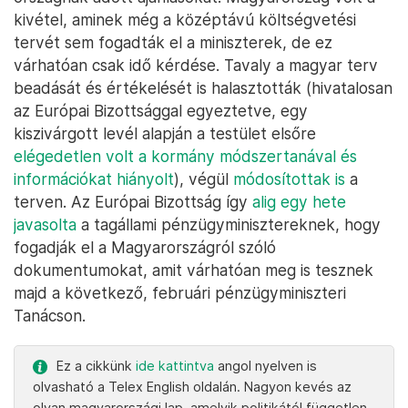
kivétel, aminek még a középtávú költségvetési
tervét sem fogadták el a miniszterek, de ez
várhatóan csak idő kérdése. Tavaly a magyar terv
beadását és értékelését is halasztották (hivatalosan
az Európai Bizottsággal egyeztetve, egy
kiszivárgott levél alapján a testület elsőre
elégedetlen volt a kormány módszertanával és
információkat hiányolt
), végül
módosítottak is
a
terven. Az Európai Bizottság így
alig egy hete
javasolta
a tagállami pénzügyminisztereknek, hogy
fogadják el a Magyarországról szóló
dokumentumokat, amit várhatóan meg is tesznek
majd a következő, februári pénzügyminiszteri
Tanácson.
Ez a cikkünk
ide kattintva
angol nyelven is
olvasható a Telex English oldalán. Nagyon kevés az
olyan magyarországi lap, amelyik politikától független,