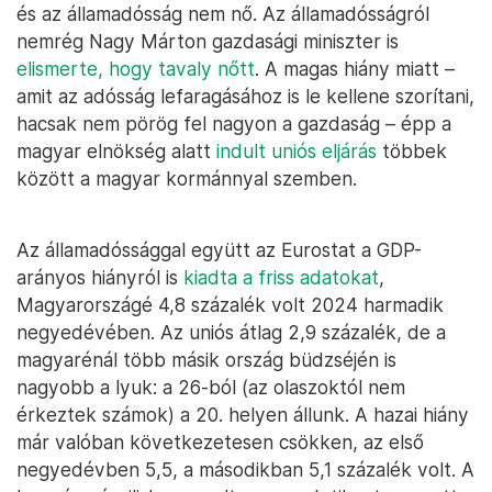
és az államadósság nem nő. Az államadósságról
nemrég Nagy Márton gazdasági miniszter is
elismerte, hogy tavaly nőtt
. A magas hiány miatt –
amit az adósság lefaragásához is le kellene szorítani,
hacsak nem pörög fel nagyon a gazdaság – épp a
magyar elnökség alatt
indult uniós eljárás
többek
között a magyar kormánnyal szemben.
Az államadóssággal együtt az Eurostat a GDP-
arányos hiányról is
kiadta a friss adatokat
,
Magyarországé 4,8 százalék volt 2024 harmadik
negyedévében. Az uniós átlag 2,9 százalék, de a
magyarénál több másik ország büdzséjén is
nagyobb a lyuk: a 26-ból (az olaszoktól nem
érkeztek számok) a 20. helyen állunk. A hazai hiány
már valóban következetesen csökken, az első
negyedévben 5,5, a másodikban 5,1 százalék volt. A