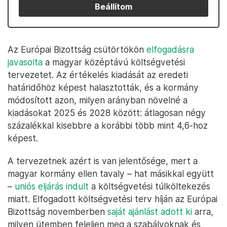
Beállítom
Az Európai Bizottság csütörtökön
elfogadásra
javasolta
a magyar középtávú költségvetési
tervezetet. Az értékelés kiadását az eredeti
határidőhöz képest halasztották, és a kormány
módosított azon, milyen arányban növelné a
kiadásokat 2025 és 2028 között: átlagosan négy
százalékkal kisebbre a korábbi több mint 4,6-hoz
képest.
A tervezetnek azért is van jelentősége, mert a
magyar kormány ellen tavaly – hat másikkal együtt
–
uniós eljárás indult
a költségvetési túlköltekezés
miatt. Elfogadott költségvetési terv híján az Európai
Bizottság novemberben
saját ajánlást adott ki
arra,
milyen ütemben feleljen meg a szabályoknak és