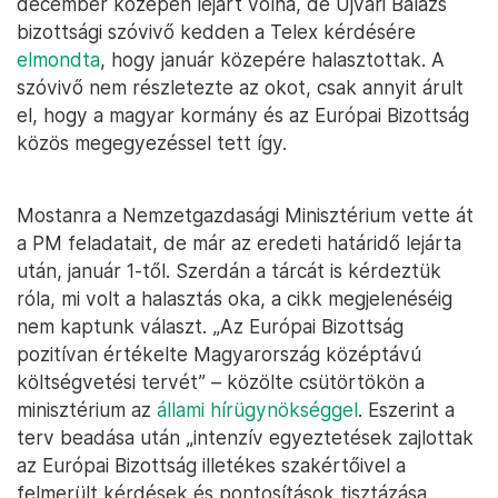
december közepén lejárt volna, de Ujvári Balázs
bizottsági szóvivő kedden a Telex kérdésére
elmondta
, hogy január közepére halasztottak. A
szóvivő nem részletezte az okot, csak annyit árult
el, hogy a magyar kormány és az Európai Bizottság
közös megegyezéssel tett így.
Mostanra a Nemzetgazdasági Minisztérium vette át
a PM feladatait, de már az eredeti határidő lejárta
után, január 1-től. Szerdán a tárcát is kérdeztük
róla, mi volt a halasztás oka, a cikk megjelenéséig
nem kaptunk választ. „Az Európai Bizottság
pozitívan értékelte Magyarország középtávú
költségvetési tervét” – közölte csütörtökön a
minisztérium az
állami hírügynökséggel
. Eszerint a
terv beadása után „intenzív egyeztetések zajlottak
az Európai Bizottság illetékes szakértőivel a
felmerült kérdések és pontosítások tisztázása