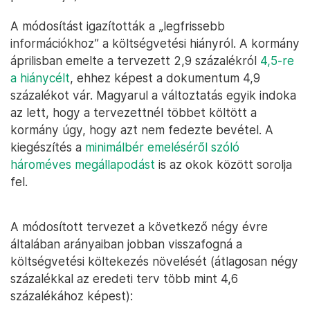
A módosítást igazították a „legfrissebb
információkhoz” a költségvetési hiányról. A kormány
áprilisban emelte a tervezett 2,9 százalékról
4,5-re
a hiánycélt
, ehhez képest a dokumentum 4,9
százalékot vár. Magyarul a változtatás egyik indoka
az lett, hogy a tervezettnél többet költött a
kormány úgy, hogy azt nem fedezte bevétel. A
kiegészítés a
minimálbér emeléséről szóló
hároméves megállapodást
is az okok között sorolja
fel.
A módosított tervezet a következő négy évre
általában arányaiban jobban visszafogná a
költségvetési költekezés növelését (átlagosan négy
százalékkal az eredeti terv több mint 4,6
százalékához képest):