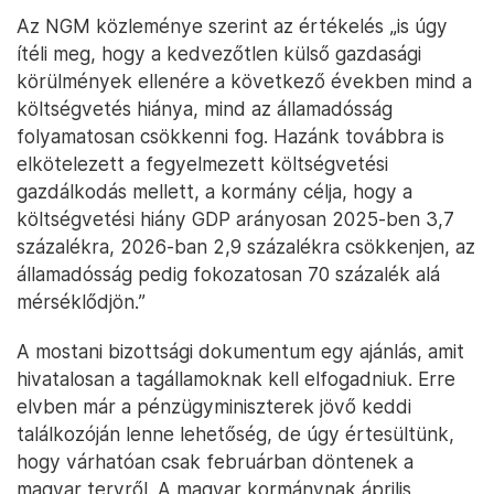
Az NGM közleménye szerint az értékelés „is úgy
ítéli meg, hogy a kedvezőtlen külső gazdasági
körülmények ellenére a következő években mind a
költségvetés hiánya, mind az államadósság
folyamatosan csökkenni fog. Hazánk továbbra is
elkötelezett a fegyelmezett költségvetési
gazdálkodás mellett, a kormány célja, hogy a
költségvetési hiány GDP arányosan 2025-ben 3,7
százalékra, 2026-ban 2,9 százalékra csökkenjen, az
államadósság pedig fokozatosan 70 százalék alá
mérséklődjön.”
A mostani bizottsági dokumentum egy ajánlás, amit
hivatalosan a tagállamoknak kell elfogadniuk. Erre
elvben már a pénzügyminiszterek jövő keddi
találkozóján lenne lehetőség, de úgy értesültünk,
hogy várhatóan csak februárban döntenek a
magyar tervről. A magyar kormánynak április