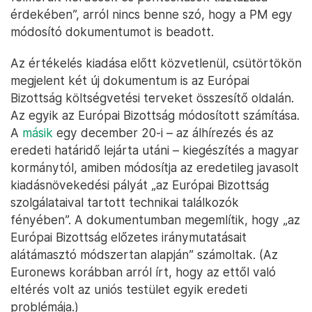
érdekében”, arról nincs benne szó, hogy a PM egy
módosító dokumentumot is beadott.
Az értékelés kiadása előtt közvetlenül, csütörtökön
megjelent két új dokumentum is az Európai
Bizottság költségvetési terveket összesítő oldalán.
Az egyik az Európai Bizottság módosított számítása.
A
másik
egy december 20-i – az álhírezés és az
eredeti határidő lejárta utáni – kiegészítés a magyar
kormánytól, amiben módosítja az eredetileg javasolt
kiadásnövekedési pályát „az Európai Bizottság
szolgálataival tartott technikai találkozók
fényében”. A dokumentumban megemlítik, hogy „az
Európai Bizottság előzetes iránymutatásait
alátámasztó módszertan alapján” számoltak. (Az
Euronews korábban arról írt, hogy az ettől való
eltérés volt az uniós testület egyik eredeti
problémája.)