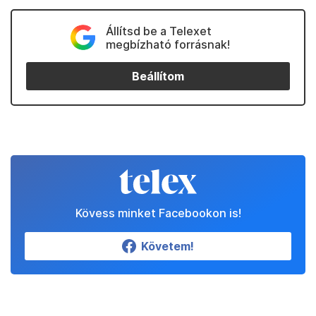
Állítsd be a Telexet
megbízható forrásnak!
Beállítom
Kövess minket Facebookon is!
Követem!