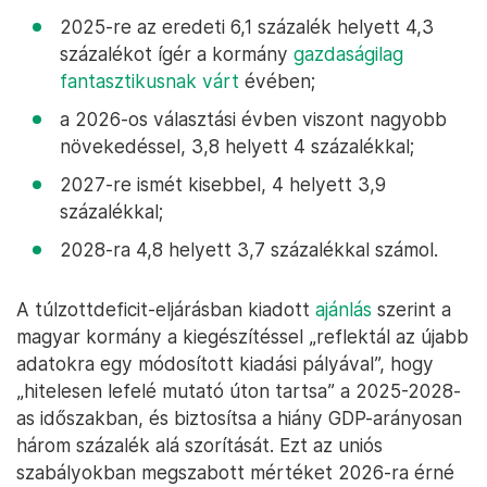
2025-re az eredeti 6,1 százalék helyett 4,3
százalékot ígér a kormány
gazdaságilag
fantasztikusnak várt
évében;
a 2026-os választási évben viszont nagyobb
növekedéssel, 3,8 helyett 4 százalékkal;
2027-re ismét kisebbel, 4 helyett 3,9
százalékkal;
2028-ra 4,8 helyett 3,7 százalékkal számol.
A túlzottdeficit-eljárásban kiadott
ajánlás
szerint a
magyar kormány a kiegészítéssel „reflektál az újabb
adatokra egy módosított kiadási pályával”, hogy
„hitelesen lefelé mutató úton tartsa” a 2025-2028-
as időszakban, és biztosítsa a hiány GDP-arányosan
három százalék alá szorítását. Ezt az uniós
szabályokban megszabott mértéket 2026-ra érné