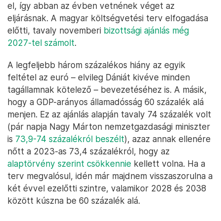
el, így abban az évben vetnének véget az
eljárásnak. A magyar költségvetési terv elfogadása
előtti, tavaly novemberi
bizottsági ajánlás még
2027-tel számolt
.
A legfeljebb három százalékos hiány az egyik
feltétel az euró – elvileg Dániát kivéve minden
tagállamnak kötelező – bevezetéséhez is. A másik,
hogy a GDP-arányos államadósság 60 százalék alá
menjen. Ez az ajánlás alapján tavaly 74 százalék volt
(pár napja Nagy Márton nemzetgazdasági miniszter
is
73,9-74 százalékról beszélt
), azaz annak ellenére
nőtt a 2023-as 73,4 százalékról, hogy az
alaptörvény szerint csökkennie
kellett volna. Ha a
terv megvalósul, idén már majdnem visszaszorulna a
két évvel ezelőtti szintre, valamikor 2028 és 2038
között kúszna be 60 százalék alá.