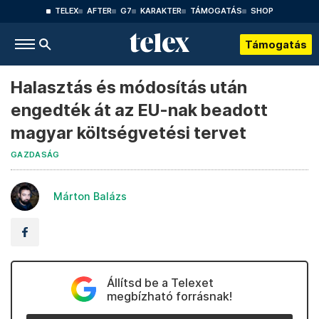
TELEX
AFTER
G7
KARAKTER
TÁMOGATÁS
SHOP
Támogatás
Halasztás és módosítás után
engedték át az EU-nak beadott
magyar költségvetési tervet
GAZDASÁG
Márton Balázs
Állítsd be a Telexet
megbízható forrásnak!