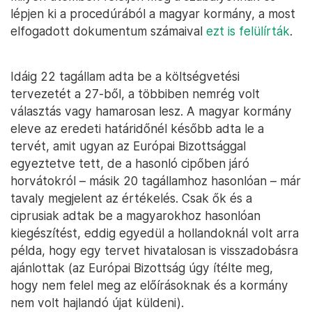
lépjen ki a procedúrából a magyar kormány, a most
elfogadott dokumentum számaival
ezt is felülírták
.
Idáig 22 tagállam adta be a költségvetési
tervezetét a 27-ből, a többiben nemrég volt
választás vagy hamarosan lesz. A magyar kormány
eleve az eredeti határidőnél később adta le a
tervét, amit ugyan az Európai Bizottsággal
egyeztetve tett, de a hasonló cipőben járó
horvátokról – másik 20 tagállamhoz hasonlóan – már
tavaly megjelent az értékelés. Csak ők és a
ciprusiak adtak be a magyarokhoz hasonlóan
kiegészítést, eddig egyedül a hollandoknál volt arra
példa, hogy egy tervet hivatalosan is visszadobásra
ajánlottak (az Európai Bizottság úgy ítélte meg,
hogy nem felel meg az előírásoknak és a kormány
nem volt hajlandó újat küldeni).