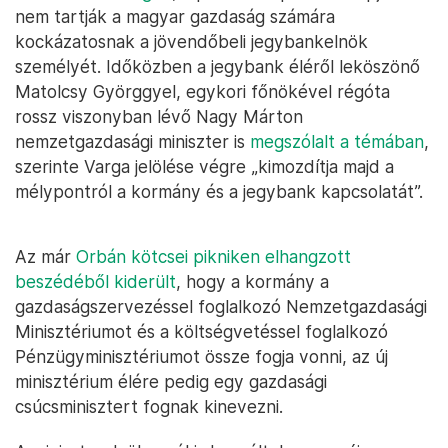
nem tartják a magyar gazdaság számára
kockázatosnak a jövendőbeli jegybankelnök
személyét. Időközben a jegybank éléről leköszönő
Matolcsy Györggyel, egykori főnökével régóta
rossz viszonyban lévő Nagy Márton
nemzetgazdasági miniszter is
megszólalt a témában
,
szerinte Varga jelölése végre „kimozdítja majd a
mélypontról a kormány és a jegybank kapcsolatát”.
Az már
Orbán kötcsei pikniken elhangzott
beszédéből kiderült
, hogy a kormány a
gazdaságszervezéssel foglalkozó Nemzetgazdasági
Minisztériumot és a költségvetéssel foglalkozó
Pénzügyminisztériumot össze fogja vonni, az új
minisztérium élére pedig egy gazdasági
csúcsminisztert fognak kinevezni.