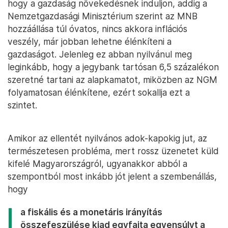
hogy a gazdaság növekedésnek induljon, addig a
Nemzetgazdasági Minisztérium szerint az MNB
hozzáállása túl óvatos, nincs akkora inflációs
veszély, már jobban lehetne élénkíteni a
gazdaságot. Jelenleg ez abban nyilvánul meg
leginkább, hogy a jegybank tartósan 6,5 százalékon
szeretné tartani az alapkamatot, miközben az NGM
folyamatosan élénkítene, ezért sokallja ezt a
szintet.
Amikor az ellentét nyilvános adok-kapokig jut, az
természetesen probléma, mert rossz üzenetet küld
kifelé Magyarországról, ugyanakkor abból a
szempontból most inkább jót jelent a szembenállás,
hogy
a fiskális és a monetáris irányítás
összefeszülése kiad egyfajta egyensúlyt a