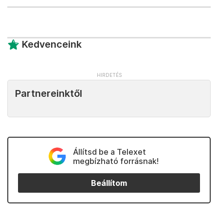
Kedvenceink
Partnereinktől
Állítsd be a Telexet
megbízható forrásnak!
Beállítom