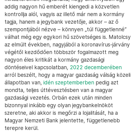
addig nagyon hű emberét kiengedi a közvetlen
kontrollja alól, vagyis az illető már nem a kormány
tagja, hanem a jegybank vezetője, akkor – az ő
szempontjából nézve – könnyen „túl függetlenné”
válhat még egy egykori hű szövetséges is. Matolcsy
az elmúlt években, nagyjából a koronavírus-járvány
végétől kezdődően többször fogalmazott meg
nagyon éles kritikát a kormány gazdasági
döntéseivel kapcsolatban,
2022 decemberében
arról beszélt, hogy a magyar gazdaság válság közeli
állapotban van,
idén szeptemberben
pedig azt
mondta, teljes úttévesztésben van a magyar
gazdasági vezetés. Orbán ezek után minden
bizonnyal inkább egy olyan jegybankelnököt
szeretne, aki akkor is megőrzi a lojalitását, ha a
Magyar Nemzeti Bank jelentette, függetlenebb
terepre kerül.