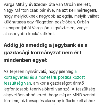
Varga Mihály évtizedek óta van Orbán mellett,
Nagy Márton csak pár éve, ha azt kell mérlegelni,
hogy melyiküknek nagyobb az egója, melyik válhat
különutassá egy független pozícióban, Orbán
szempontjából Varga jön ki győztesen, vagyis
alacsonyabb kockázatként.
Addig jó ameddig a jegybank és a
gazdasági kormányzat nem ért
mindenben egyet
Az teljesen nyilvánvaló, hogy jelenleg
a
költségvetési és a monetáris politika között
feszültség van
, amikor a gazdaságot érintő
legfontosabb tennivalókról van szó. A feszültség
alapvetően abból ered, hogy míg az MNB szerint
türelem, biztonság és alacsony infláció kell ahhoz,