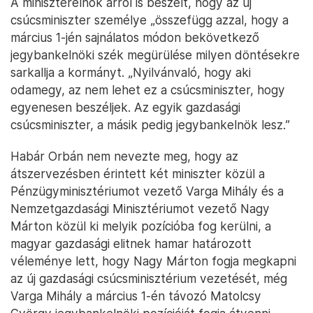
A miniszterelnök arról is beszélt, hogy az új
csúcsminiszter személye „összefügg azzal, hogy a
március 1-jén sajnálatos módon bekövetkező
jegybankelnöki szék megürülése milyen döntésekre
sarkallja a kormányt. „Nyilvánvaló, hogy aki
odamegy, az nem lehet ez a csúcsminiszter, hogy
egyenesen beszéljek. Az egyik gazdasági
csúcsminiszter, a másik pedig jegybankelnök lesz.”
Habár Orbán nem nevezte meg, hogy az
átszervezésben érintett két miniszter közül a
Pénzügyminisztériumot vezető Varga Mihály és a
Nemzetgazdasági Minisztériumot vezető Nagy
Márton közül ki melyik pozícióba fog kerülni, a
magyar gazdasági elitnek hamar határozott
véleménye lett, hogy Nagy Márton fogja megkapni
az új gazdasági csúcsminisztérium vezetését, még
Varga Mihály a március 1-én távozó Matolcsy