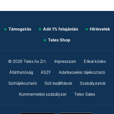
Támogatás
Adó 1% felajánlás
Hírlevelek
Telex Shop
© 2026 Telex.hu Zrt.
Impresszum
Etikai kódex
Átláthatóság
ÁSZF
Adatkezelési tájékoztató
Sütitájékoztató
Süti beállítások
Szabályzatok
Kommentelési szabályzat
Telex Sales