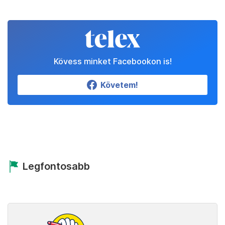
Kövess minket Facebookon is!
Követem!
Legfontosabb