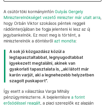
A csütörtöki kormányinfón
Gulyás Gergely
Miniszterelnökséget vezető miniszter már utalt arra
,
hogy Orbán Viktor szokásos péntek reggeli
rádióinterjújában be fogja jelenteni ki lesz az új
jegybankelnök. Ez most meg is történt, a
miniszterelnök a döntésről
azt mondta
:
A sok jó közgazdász közül a
legtapasztaltabbat, legnyugodtabbat
igyekezett megtalálni, akinek van
gyakorlati tapasztalata is, „aki látott már
karón varjút, aki a legnehezebb helyzetben
szagolt puskaport”.
Így esett a választása Varga Mihály
pénzügyminiszterre. A bejelentésre
a forint
erősödéssel reagált
, a piaci szereplők ez alapján