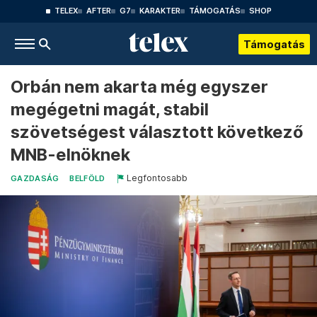
TELEX
AFTER
G7
KARAKTER
TÁMOGATÁS
SHOP
Támogatás
Orbán nem akarta még egyszer
megégetni magát, stabil
szövetségest választott következő
MNB-elnöknek
Legfontosabb
GAZDASÁG
BELFÖLD