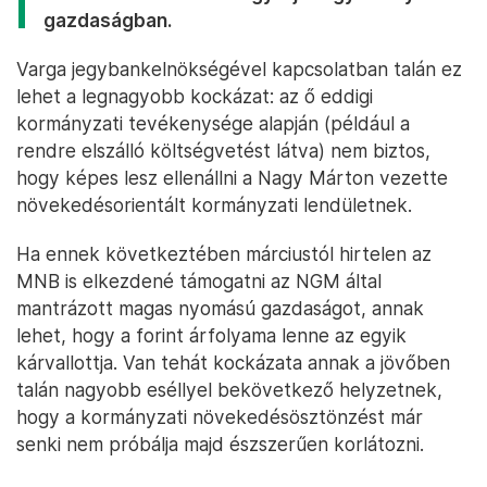
gazdaságban.
Varga jegybankelnökségével kapcsolatban talán ez
lehet a legnagyobb kockázat: az ő eddigi
kormányzati tevékenysége alapján (például a
rendre elszálló költségvetést látva) nem biztos,
hogy képes lesz ellenállni a Nagy Márton vezette
növekedésorientált kormányzati lendületnek.
Ha ennek következtében márciustól hirtelen az
MNB is elkezdené támogatni az NGM által
mantrázott magas nyomású gazdaságot, annak
lehet, hogy a forint árfolyama lenne az egyik
kárvallottja. Van tehát kockázata annak a jövőben
talán nagyobb eséllyel bekövetkező helyzetnek,
hogy a kormányzati növekedésösztönzést már
senki nem próbálja majd észszerűen korlátozni.