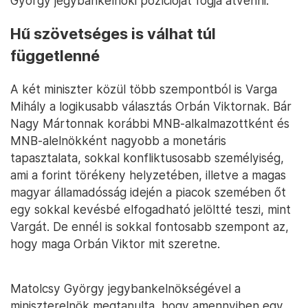
György jegybankelnöki pozícióját fogja átvenni.
Hű szövetséges is válhat túl
függetlenné
A két miniszter közül több szempontból is Varga
Mihály a logikusabb választás Orbán Viktornak. Bár
Nagy Mártonnak korábbi MNB-alkalmazottként és
MNB-alelnökként nagyobb a monetáris
tapasztalata, sokkal konfliktusosabb személyiség,
ami a forint törékeny helyzetében, illetve a magas
magyar államadósság idején a piacok szemében őt
egy sokkal kevésbé elfogadható jelöltté teszi, mint
Vargát. De ennél is sokkal fontosabb szempont az,
hogy maga Orbán Viktor mit szeretne.
Matolcsy György jegybankelnökségével a
miniszterelnök megtanulta, hogy amennyiben egy