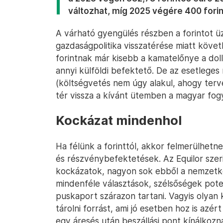
változhat, míg 2025 végére 400 forin
A várható gyengülés részben a forintot 
gazdaságpolitika visszatérése miatt köve
forintnak már kisebb a kamatelőnye a dol
annyi külföldi befektető. De az esetleg
(költségvetés nem úgy alakul, ahogy terv
tér vissza a kívánt ütemben a magyar fog
Kockázat mindenhol
Ha félünk a forinttól, akkor felmerülhet
és részvénybefektetések. Az Equilor szeri
kockázatok, nagyon sok ebből a nemzetközi
mindenféle választások, szélsőségek poten
puskaport szárazon tartani. Vagyis olya
tárolni forrást, ami jó esetben hoz is azér
egy áresés után beszállási pont kínálkozn