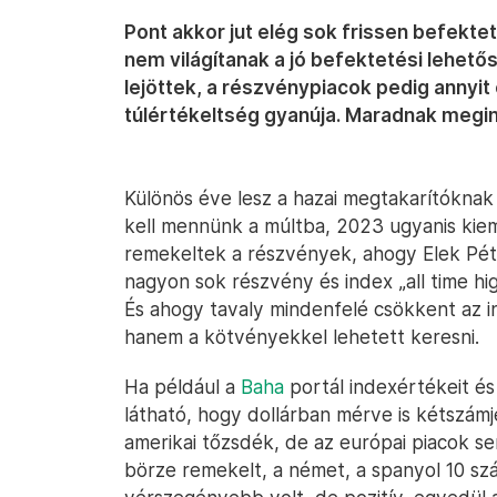
Pont akkor jut elég sok frissen befekt
nem világítanak a jó befektetési lehet
lejöttek, a részvénypiacok pedig annyi
túlértékeltség gyanúja. Maradnak megin
Különös éve lesz a hazai megtakarítókna
kell mennünk a múltba, 2023 ugyanis kiem
remekeltek a részvények, ahogy Elek Pét
nagyon sok részvény és index „all time hig
És ahogy tavaly mindenfelé csökkent az in
hanem a kötvényekkel lehetett keresni.
Ha például a
Baha
portál indexértékeit és
látható, hogy dollárban mérve is kétszámj
amerikai tőzsdék, de az európai piacok sem
börze remekelt, a német, a spanyol 10 sz