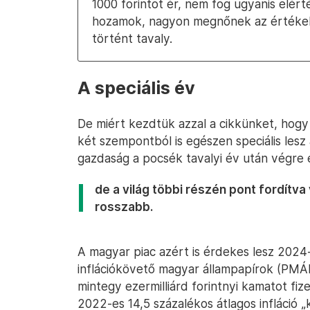
1000 forintot ér, nem fog ugyanis elér
hozamok, nagyon megnőnek az értékek 
történt tavaly.
A speciális év
De miért kezdtük azzal a cikkünket, hogy
két szempontból is egészen speciális lesz
gazdaság a pocsék tavalyi év után végre
de a világ többi részén pont fordítva 
rosszabb.
A magyar piac azért is érdekes lesz 202
inflációkövető magyar állampapírok (PMÁ
mintegy ezermilliárd forintnyi kamatot fi
2022-es 14,5 százalékos átlagos infláció „k