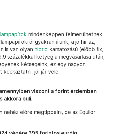
llampapírok
mindenképpen felmerülhetnek,
llampapírokról gyakran írunk, a jó hír az,
n is van olyan
hibrid
kamatozású (előbb fix,
,9 százalékkal ketyeg a megvásárlása után,
 legyenek kétségeink, ez egy nagyon
kockáztatni, jól jár vele.
 amennyiben viszont a forint érdemben
 akkora buli.
n nehéz előre megtippelni, de az Equilor
024 végére 395 forintos euróig