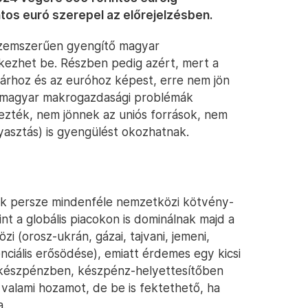
tos euró szerepel az előrejelzésben.
üzemszerűen gyengítő magyar
tkezhet be. Részben pedig azért, mert a
lárhoz és az euróhoz képest, erre nem jön
es magyar makrogazdasági problémák
ezték, nem jönnek az uniós források, nem
yasztás) is gyengülést okozhatnak.
nek persze mindenféle nemzetközi kötvény-
nt a globális piacokon is dominálnak majd a
 (orosz-ukrán, gázai, tajvani, jemeni,
ciális erősödése), emiatt érdemes egy kicsi
n készpénzben, készpénz-helyettesítőben
t valami hozamot, de be is fektethető, ha
a.