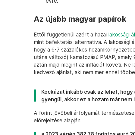
évre.
Az újabb magyar papírok
Ettől függetlenül azért a hazai
lakossági á
mint befektetési alternatíva. A lakossági á
hogy a 6-7 százalékos hozamkörnyezetbe
utána változó) kamatozású PMÁP, amely 9
aztán majd megint az inflációt követi. Ne
kedvező ajánlat, aki nem mer ennél többet 
Kockázat inkább csak az lehet, hogy
gyengül, akkor ez a hozam már nem is
A forint jövőbeli árfolyamát természetese
előrejelzése alapján
a 2023 végén 382,78 forintos euró 2