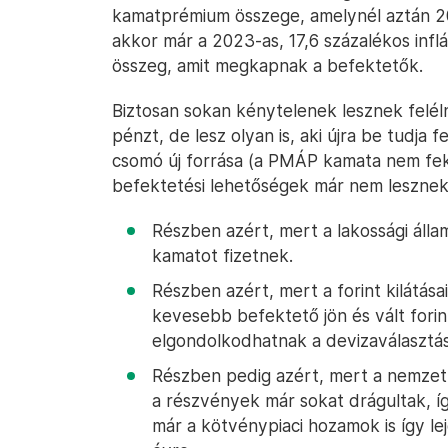
kamatprémium összege, amelynél aztán 2
akkor már a 2023-as, 17,6 százalékos infl
összeg, amit megkapnak a befektetők.
Biztosan sokan kénytelenek lesznek feléln
pénzt, de lesz olyan is, aki újra be tudja
csomó új forrása (a PMÁP kamata nem fek
befektetési lehetőségek már nem lesznek
Részben azért, mert a lakossági álla
kamatot fizetnek.
Részben azért, mert a forint kilátása
kevesebb befektető jön és vált forin
elgondolkodhatnak a devizaválasztá
Részben pedig azért, mert a nemzetk
a részvények már sokat drágultak, így
már a kötvénypiaci hozamok is így le