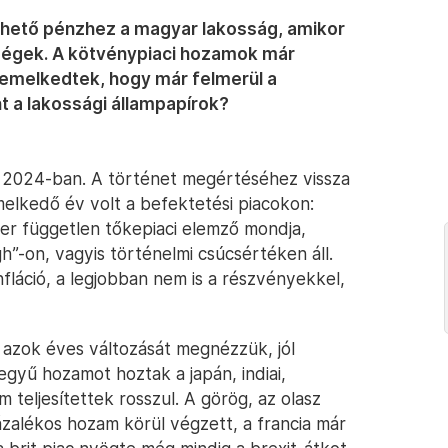
ethető pénzhez a magyar lakosság, amikor
őségek. A kötvénypiaci hozamok már
t emelkedtek, hogy már felmerül a
t a lakossági állampapírok?
k 2024-ban. A történet megértéséhez vissza
elkedő év volt a befektetési piacokon:
er független tőkepiaci elemző mondja,
h”-on, vagyis történelmi csúcsértéken áll.
fláció, a legjobban nem is a részvényekkel,
 azok éves változását megnézzük, jól
egyű hozamot hoztak a japán, indiai,
 teljesítettek rosszul. A görög, az olasz
ázalékos hozam körül végzett, a francia már