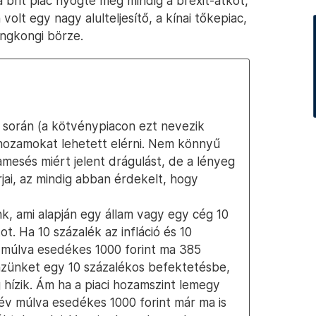
 brit piac nyögte még mindig a brexit-átkot,
 volt egy nagy alulteljesítő, a kínai tőkepiac,
ongkongi börze.
 során (a kötvénypiacon ezt nevezik
hozamokat lehetett elérni. Nem könnyű
mesés miért jelent drágulást, de a lényeg
ai, az mindig abban érdekelt, hogy
nk, ami alapján egy állam vagy egy cég 10
t. Ha 10 százalék az infláció és 10
v múlva esedékes 1000 forint ma 385
énzünket egy 10 százalékos befektetésbe,
ig hízik. Ám ha a piaci hozamszint lemegy
 év múlva esedékes 1000 forint már ma is