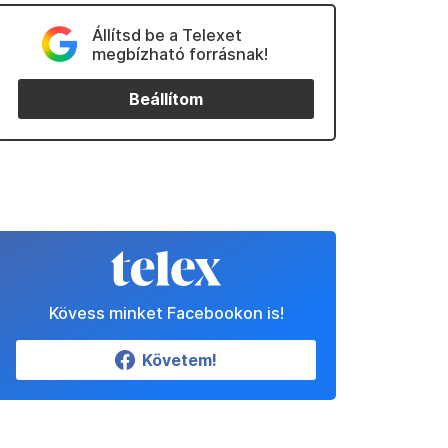
Állítsd be a Telexet
megbízható forrásnak!
Beállítom
Kövess minket Facebookon is!
Követem!