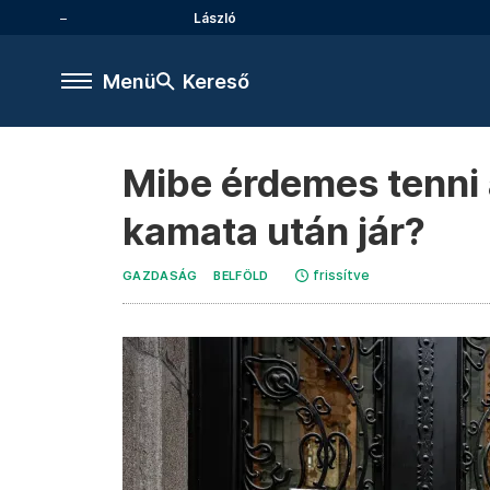
László
Menü
Kereső
Mibe érdemes tenni 
kamata után jár?
frissítve
GAZDASÁG
BELFÖLD