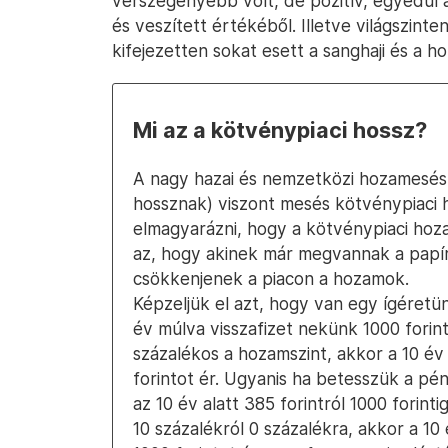
vérszegényebb volt, de pozitív, egyedül a
és veszített értékéből. Illetve világszinten
kifejezetten sokat esett a sanghaji és a h
Mi az a kötvénypiaci hossz?
A nagy hazai és nemzetközi hozamesés
hossznak) viszont mesés kötvénypiaci 
elmagyarázni, hogy a kötvénypiaci hoza
az, hogy akinek már megvannak a papírj
csökkenjenek a piacon a hozamok.
Képzeljük el azt, hogy van egy ígéretü
év múlva visszafizet nekünk 1000 forinto
százalékos a hozamszint, akkor a 10 é
forintot ér. Ugyanis ha betesszük a p
az 10 év alatt 385 forintról 1000 forint
10 százalékról 0 százalékra, akkor a 10