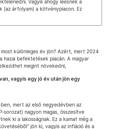
téktelenedni. Vagyis ahogy leesnek a
(az árfolyam) a kötvénypiacon. Ez
 most különleges év jön? Azért, mert 2024
 a hazai befektetések piacán. A magyar
 elkezdhet megint növekedni,
van, vagyis egy jó év után jön egy
4-ben, mert az első negyedévben az
P-sorozat) nagyon magas, összesítve
zetnek ki a lakosságnak. Ez a kamat még a
övetéséből” jön ki, vagyis az infláció és a