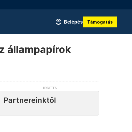
Belépés
Támogatás
az állampapírok
Partnereinktől