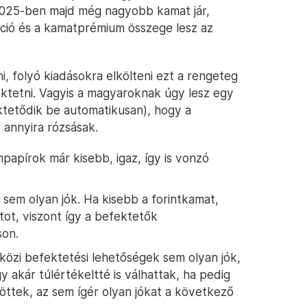
025-ben majd még nagyobb kamat jár,
áció és a kamatprémium összege lesz az
i, folyó kiadásokra elkölteni ezt a rengeteg
 fektetni. Vagyis a magyaroknak úgy lesz egy
tetődik be automatikusan), hogy a
 annyira rózsásak.
mpapírok már kisebb, igaz, így is vonzó
i sem olyan jók. Ha kisebb a forintkamat,
tot, viszont így a befektetők
son.
özi befektetési lehetőségek sem olyan jók,
 akár túlértékeltté is válhattak, ha pedig
jöttek, az sem ígér olyan jókat a következő