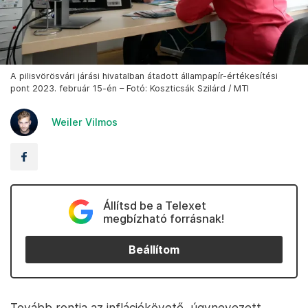
A pilisvörösvári járási hivatalban átadott állampapír-értékesítési
pont 2023. február 15-én – Fotó: Koszticsák Szilárd / MTI
Weiler Vilmos
Állítsd be a Telexet
megbízható forrásnak!
Beállítom
Tovább rontja az inflációkövető, úgynevezett