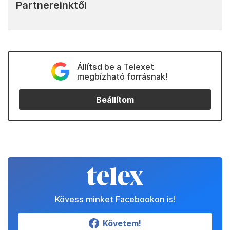
Partnereinktől
Állítsd be a Telexet
megbízható forrásnak!
Beállítom
Kövess minket Facebookon is!
Követem!