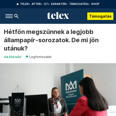
TELEX
AFTER
G7
KARAKTER
TÁMOGATÁS
SHOP
Támogatás
Hétfőn megszűnnek a legjobb
állampapír-sorozatok. De mi jön
utánuk?
Legfontosabb
GAZDASÁG