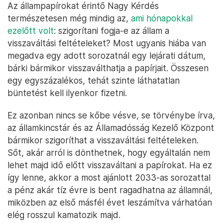
Az állampapírokat érintő Nagy Kérdés
természetesen még mindig az,
ami hónapokkal
ezelőtt volt
: szigorítani fogja-e az állam a
visszaváltási feltételeket? Most ugyanis hiába van
megadva egy adott sorozatnál egy lejárati dátum,
bárki bármikor visszaválthatja a papírjait. Összesen
egy egyszázalékos, tehát szinte láthatatlan
büntetést kell ilyenkor fizetni.
Ez azonban nincs se kőbe vésve, se törvénybe írva,
az államkincstár és az Államadósság Kezelő Központ
bármikor szigoríthat a visszaváltási feltételeken.
Sőt, akár arról is dönthetnek, hogy egyáltalán nem
lehet majd idő előtt visszaváltani a papírokat. Ha ez
így lenne, akkor a most ajánlott 2033-as sorozattal
a pénz akár tíz évre is bent ragadhatna az államnál,
miközben az első másfél évet leszámítva várhatóan
elég rosszul kamatozik majd.