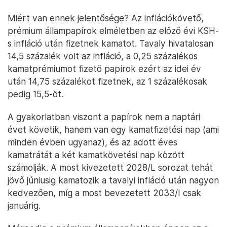
Miért van ennek jelentősége? Az inflációkövető,
prémium állampapírok elméletben az előző évi KSH-
s infláció után fizetnek kamatot. Tavaly hivatalosan
14,5 százalék volt az infláció, a 0,25 százalékos
kamatprémiumot fizető papírok ezért az idei év
után 14,75 százalékot fizetnek, az 1 százalékosak
pedig 15,5-öt.
A gyakorlatban viszont a papírok nem a naptári
évet követik, hanem van egy kamatfizetési nap (ami
minden évben ugyanaz), és az adott éves
kamatrátát a két kamatkövetési nap között
számolják. A most kivezetett 2028/L sorozat tehát
jövő júniusig kamatozik a tavalyi infláció után nagyon
kedvezően, míg a most bevezetett 2033/I csak
januárig.