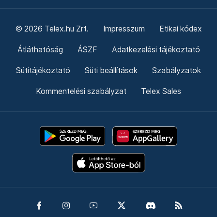
© 2026 Telex.hu Zrt.
Impresszum
Etikai kódex
Átláthatóság
ÁSZF
Adatkezelési tájékoztató
Sütitájékoztató
Süti beállítások
Szabályzatok
Kommentelési szabályzat
Telex Sales