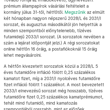
prémium állampapírok vásárlási feltételeit a
kormány július 31-től, hétfőtől.
Megszűnik
az elmúlt
két hónapban nagyon népszerű 2028/L és 2031/I
sorozat, és augusztus másodikától jön helyettük a
minden szempontból előnytelenebb, tízéves
futamidejű 2033/I sorozat. (A sorozatok nevében a
szám a lejárat időpontját jelzi.) A régi sorozatokat
online hétfőn 16 óráig, a postafiókoknál 15 óráig
lehet megvásárolni.
A hétfőn kivezetett sorozatok közül a 2028/L 5
éves futamidőre infláció fölött 0,25 százalékos
kamatot fizet, míg a 2031/I nyolcéves futamidőre
fizet infláció fölött 1 százalékot. A most bevezetett
2033/I elnevezésű sorozat még hosszabb, tízéves
futamidőre fizet 0,25 százalékos kamatprémiumot,
tehát mind futamidő, mind kamatozás
szempontjából rosszabb, mint az előzőek.