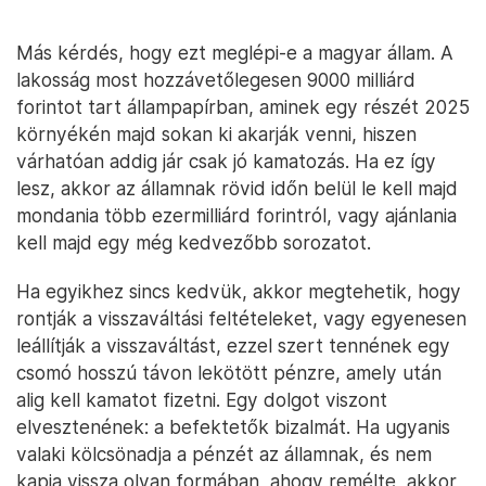
Más kérdés, hogy ezt meglépi-e a magyar állam. A
lakosság most hozzávetőlegesen 9000 milliárd
forintot tart állampapírban, aminek egy részét 2025
környékén majd sokan ki akarják venni, hiszen
várhatóan addig jár csak jó kamatozás. Ha ez így
lesz, akkor az államnak rövid időn belül le kell majd
mondania több ezermilliárd forintról, vagy ajánlania
kell majd egy még kedvezőbb sorozatot.
Ha egyikhez sincs kedvük, akkor megtehetik, hogy
rontják a visszaváltási feltételeket, vagy egyenesen
leállítják a visszaváltást, ezzel szert tennének egy
csomó hosszú távon lekötött pénzre, amely után
alig kell kamatot fizetni. Egy dolgot viszont
elvesztenének: a befektetők bizalmát. Ha ugyanis
valaki kölcsönadja a pénzét az államnak, és nem
kapja vissza olyan formában, ahogy remélte, akkor