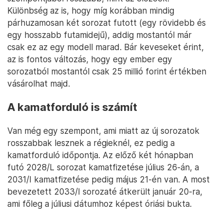
Különbség az is, hogy míg korábban mindig
párhuzamosan két sorozat futott (egy rövidebb és
egy hosszabb futamidejű), addig mostantól már
csak ez az egy modell marad. Bár keveseket érint,
az is fontos változás, hogy egy ember egy
sorozatból mostantól csak 25 millió forint értékben
vásárolhat majd.
A kamatforduló is számít
Van még egy szempont, ami miatt az új sorozatok
rosszabbak lesznek a régieknél, ez pedig a
kamatforduló időpontja. Az előző két hónapban
futó 2028/L sorozat kamatfizetése július 26-án, a
2031/I kamatfizetése pedig május 21-én van. A most
bevezetett 2033/I sorozaté átkerült január 20-ra,
ami főleg a júliusi dátumhoz képest óriási bukta.