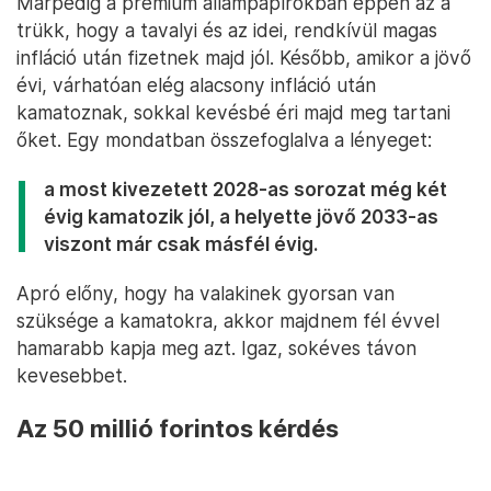
Márpedig a prémium állampapírokban éppen az a
trükk, hogy a tavalyi és az idei, rendkívül magas
infláció után fizetnek majd jól. Később, amikor a jövő
évi, várhatóan elég alacsony infláció után
kamatoznak, sokkal kevésbé éri majd meg tartani
őket. Egy mondatban összefoglalva a lényeget:
a most kivezetett 2028-as sorozat még két
évig kamatozik jól, a helyette jövő 2033-as
viszont már csak másfél évig.
Apró előny, hogy ha valakinek gyorsan van
szüksége a kamatokra, akkor majdnem fél évvel
hamarabb kapja meg azt. Igaz, sokéves távon
kevesebbet.
Az 50 millió forintos kérdés