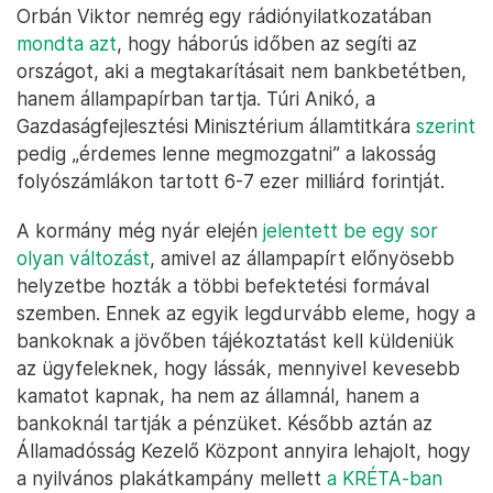
Orbán Viktor nemrég egy rádiónyilatkozatában
mondta azt
, hogy háborús időben az segíti az
országot, aki a megtakarításait nem bankbetétben,
hanem állampapírban tartja. Túri Anikó, a
Gazdaságfejlesztési Minisztérium államtitkára
szerint
pedig „érdemes lenne megmozgatni” a lakosság
folyószámlákon tartott 6-7 ezer milliárd forintját.
A kormány még nyár elején
jelentett be egy sor
olyan változást
, amivel az állampapírt előnyösebb
helyzetbe hozták a többi befektetési formával
szemben. Ennek az egyik legdurvább eleme, hogy a
bankoknak a jövőben tájékoztatást kell küldeniük
az ügyfeleknek, hogy lássák, mennyivel kevesebb
kamatot kapnak, ha nem az államnál, hanem a
bankoknál tartják a pénzüket. Később aztán az
Államadósság Kezelő Központ annyira lehajolt, hogy
a nyilvános plakátkampány mellett
a KRÉTA-ban