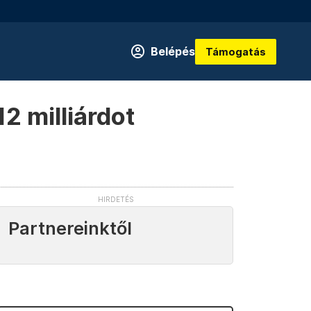
Belépés
Támogatás
12 milliárdot
Partnereinktől