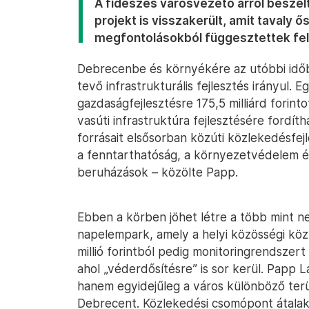
A fideszes városvezető arról beszél
projekt is visszakerült, amit tavaly 
megfontolásokból függesztettek fel
Debrecenbe és környékére az utóbbi idő
tevő infrastrukturális fejlesztés irányul
gazdaságfejlesztésre 175,5 milliárd forinto
vasúti infrastruktúra fejlesztésére fordít
forrásait elsősorban közúti közlekedésfej
a fenntarthatóság, a környezetvédelem és
beruházások – közölte Papp.
Ebben a körben jöhet létre a több mint 
napelempark, amely a helyi közösségi közl
millió forintból pedig monitoringrendszert
ahol „véderdősítésre” is sor kerül. Papp
hanem egyidejűleg a város különböző terül
Debrecent. Közlekedési csomópont átalakít