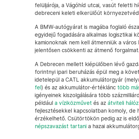
felüljárója, a Vágóhíd utcai, vasút feletti 
debreceni keleti elkerülőút környezetvé
A BMW-autógyárat is magába foglaló ész
egyidejű fogadására alkalmas logisztikai k
kamionoknak nem kell átmenniük a város 
jelentősen csökkenti az átmenő forgalmat
A Debrecen mellett kiépülőben lévő gazda
forintnyi ipari beruházás épül meg a kö
idetelepül a CATL akkumulátorgyár (mely
fel
) és az akkumulátor-értéklánc
több más
igényeinek kiszolgálására több százmilliárd
például
a víziközművet
és az
átviteli hálóz
fejlesztésekkel kapcsolatban komoly, de 
érzékelhető. Csütörtökön pedig az is eld
népszavazást tartani
a hazai akkumulátor