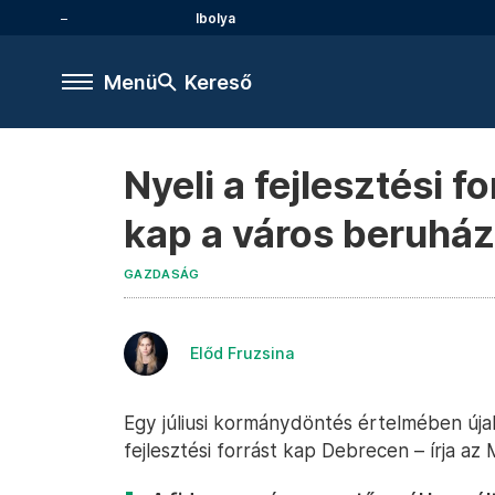
Ibolya
Menü
Kereső
Nyeli a fejlesztési 
kap a város beruhá
GAZDASÁG
Előd Fruzsina
Egy júliusi kormánydöntés értelmében újabb
fejlesztési forrást kap Debrecen – írja a