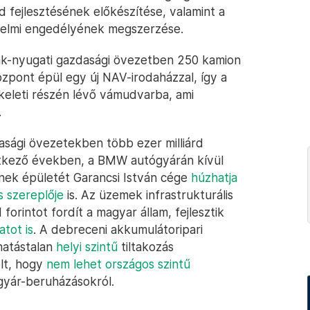
híd fejlesztésének előkészítése, valamint a
delmi engedélyének megszerzése.
ak-nyugati gazdasági övezetben 250 kamion
özpont épül egy új NAV-irodaházzal, így a
keleti részén lévő vámudvarba, ami
.
sági övezetekben több ezer milliárd
vetkező években, a BMW autógyárán kívül
nek épületét Garancsi István cége
húzhatja
 szereplője
is. Az üzemek infrastrukturális
 forintot fordít a magyar állam, fejlesztik
atot is
. A debreceni akkumulátoripari
hatástalan
helyi szintű
tiltakozás
őlt, hogy
nem lehet országos szintű
gyár-beruházásokról.