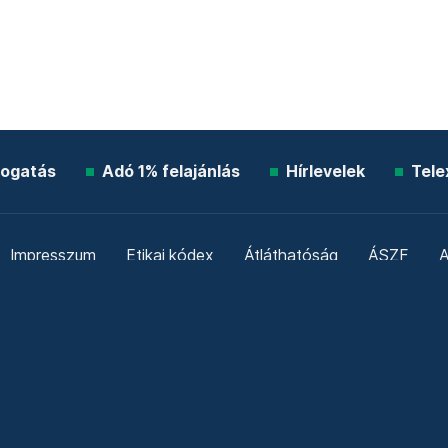
ogatás
Adó 1% felajánlás
Hírlevelek
Tele
Impresszum
Etikai kódex
Átláthatóság
ÁSZF
A
Süti beállítások
Szabályzatok
Kommentelési szabály