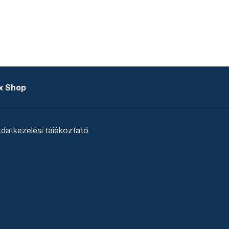
x Shop
datkezelési tájékoztató
zat
Telex Sales