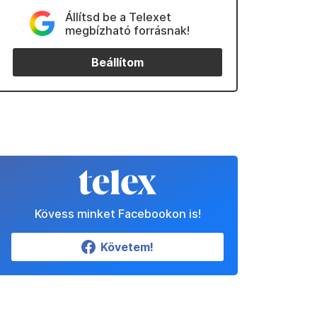
Állítsd be a Telexet
megbízható forrásnak!
Beállítom
Kövess minket Facebookon is!
Követem!