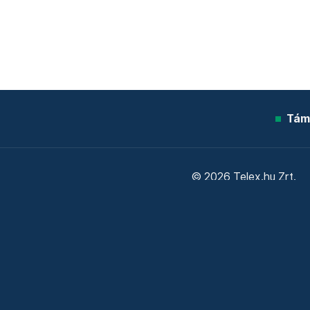
Tám
© 2026 Telex.hu Zrt.
Sütitájékoztató