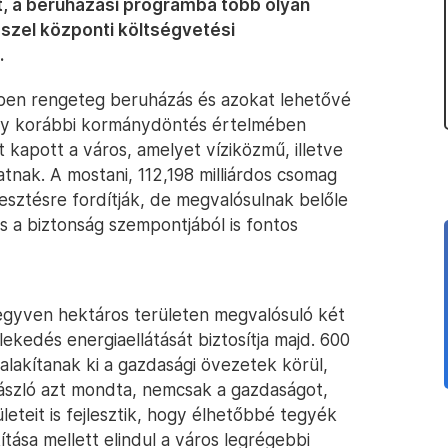
t, a beruházási programba több olyan
ősszel központi költségvetési
.
ben rengeteg beruházás és azokat lehetővé
. Egy korábbi kormánydöntés értelmében
t kapott a város, amelyet víziközmű, illetve
hatnak. A mostani, 112,198 milliárdos csomag
lesztésre fordítják, de megvalósulnak belőle
 a biztonság szempontjából is fontos
negyven hektáros területen megvalósuló két
ekedés energiaellátását biztosítja majd. 600
 alakítanak ki a gazdasági övezetek körül,
 László azt mondta, nemcsak a gazdaságot,
eteit is fejlesztik, hogy élhetőbbé tegyék
ása mellett elindul a város legrégebbi