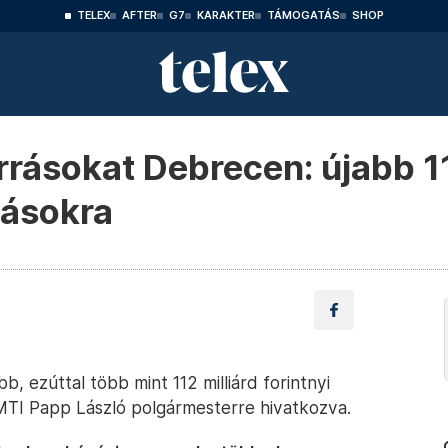
TELEX
AFTER
G7
KARAKTER
TÁMOGATÁS
SHOP
forrásokat Debrecen: újabb 1
zásokra
, ezúttal több mint 112 milliárd forintnyi
z MTI Papp László polgármesterre hivatkozva.