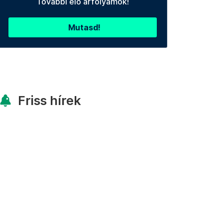
További élő árfolyamok!
Mutasd!
Friss hírek