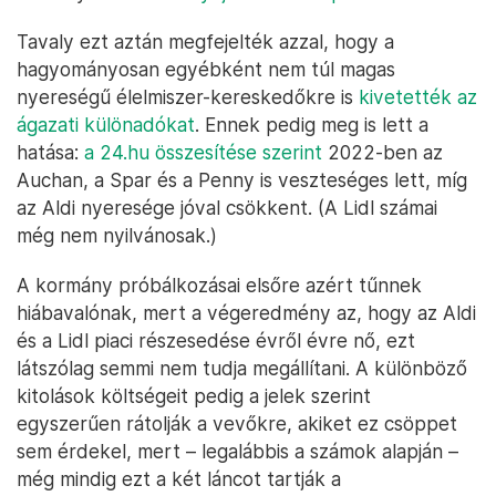
Tavaly ezt aztán megfejelték azzal, hogy a
hagyományosan egyébként nem túl magas
nyereségű élelmiszer-kereskedőkre is
kivetették az
ágazati különadókat
. Ennek pedig meg is lett a
hatása:
a 24.hu összesítése szerint
2022-ben az
Auchan, a Spar és a Penny is veszteséges lett, míg
az Aldi nyeresége jóval csökkent. (A Lidl számai
még nem nyilvánosak.)
A kormány próbálkozásai elsőre azért tűnnek
hiábavalónak, mert a végeredmény az, hogy az Aldi
és a Lidl piaci részesedése évről évre nő, ezt
látszólag semmi nem tudja megállítani. A különböző
kitolások költségeit pedig a jelek szerint
egyszerűen rátolják a vevőkre, akiket ez csöppet
sem érdekel, mert – legalábbis a számok alapján –
még mindig ezt a két láncot tartják a