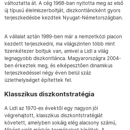
változtatta át. A cég 1968-ban nyitotta meg az első
új típusú élelmiszerboltját, diszkontláncként gyors
terjeszkedésbe kezdtek Nyugat-Németországban.
A vállalat aztán 1989-ben már a nemzetközi piacon
kezdett terjeszkedni, ma világszinten több mint
tizenkétezer boltjuk van, amivel a Lidl a világ
legnagyobb diszkontlánca. Magyarországra 2004-
ben érkeztek meg, és elképesztően dinamikus
terjeszkedéssel négy éven belül száz
üzlethelyiséget építettek fel.
Klasszikus diszkontstratégia
A Lidl az 1970-es évektől egy nagyon jól
végrehajtott, klasszikus diszkontstratégiát
követett, amelyben sokáig elég alacsony számú,
főként saját márkás termékeket kínáltak. A