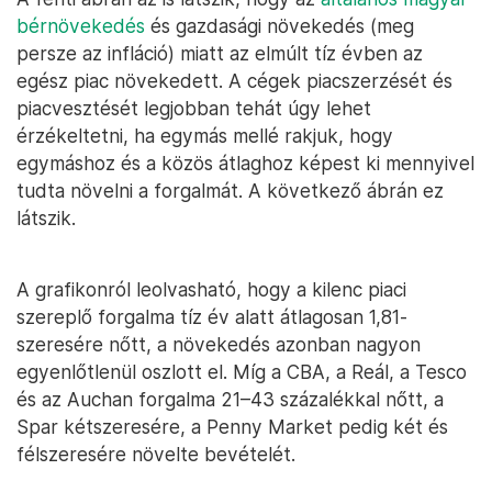
bérnövekedés
és gazdasági növekedés (meg
persze az infláció) miatt az elmúlt tíz évben az
egész piac növekedett. A cégek piacszerzését és
piacvesztését legjobban tehát úgy lehet
érzékeltetni, ha egymás mellé rakjuk, hogy
egymáshoz és a közös átlaghoz képest ki mennyivel
tudta növelni a forgalmát. A következő ábrán ez
látszik.
A grafikonról leolvasható, hogy a kilenc piaci
szereplő forgalma tíz év alatt átlagosan 1,81-
szeresére nőtt, a növekedés azonban nagyon
egyenlőtlenül oszlott el. Míg a CBA, a Reál, a Tesco
és az Auchan forgalma 21–43 százalékkal nőtt, a
Spar kétszeresére, a Penny Market pedig két és
félszeresére növelte bevételét.