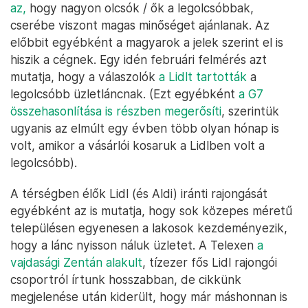
az,
hogy nagyon olcsók / ők a legolcsóbbak,
cserébe viszont magas minőséget ajánlanak. Az
előbbit egyébként a magyarok a jelek szerint el is
hiszik a cégnek. Egy idén februári felmérés azt
mutatja, hogy a válaszolók
a Lidlt tartották
a
legolcsóbb üzletláncnak. (Ezt egyébként
a G7
összehasonlítása is részben megerősíti
, szerintük
ugyanis az elmúlt egy évben több olyan hónap is
volt, amikor a vásárlói kosaruk a Lidlben volt a
legolcsóbb).
A térségben élők Lidl (és Aldi) iránti rajongását
egyébként az is mutatja, hogy sok közepes méretű
településen egyenesen a lakosok kezdeményezik,
hogy a lánc nyisson náluk üzletet. A Telexen
a
vajdasági Zentán alakult
, tízezer fős Lidl rajongói
csoportról írtunk hosszabban, de cikkünk
megjelenése után kiderült, hogy már máshonnan is