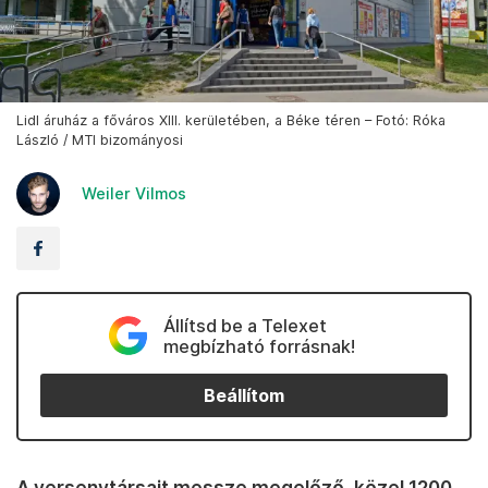
Lidl áruház a főváros XIII. kerületében, a Béke téren – Fotó: Róka
László / MTI bizományosi
Weiler Vilmos
Állítsd be a Telexet
megbízható forrásnak!
Beállítom
A versenytársait messze megelőző, közel 1200