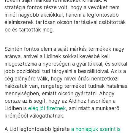
stratégia fontos része volt, hogy a vevőket nem
minél nagyobb akciókkal, hanem a legfontosabb
élelmiszerek tartósan olcsón tartásával csábították
be és tartották meg.
Szintén fontos elem a saját márkás termékek nagy
aránya, amivel a Lidlnek sokkal kevésbé kell
megosztoznia a nyereségen a gyártókkal, és sokkal
jobb pozícióból tud tárgyalni a beszállítóival. Az is a
cég előnyére válik, hogy mivel óriási nemzetközi
hálózatuk van, rengeteg terméket tudnak hatalmas
mennyiségben, emiatt olcsón gyártatni. Ahogy
persze az is segít, hogy az Aldihoz hasonlóan a
Lidlben is
elég jól fizetnek
, ami miatt a munkaerő
krémjéből válogathatnak.
A Lidl legfontosabb ígérete
a honlapjuk szerint is