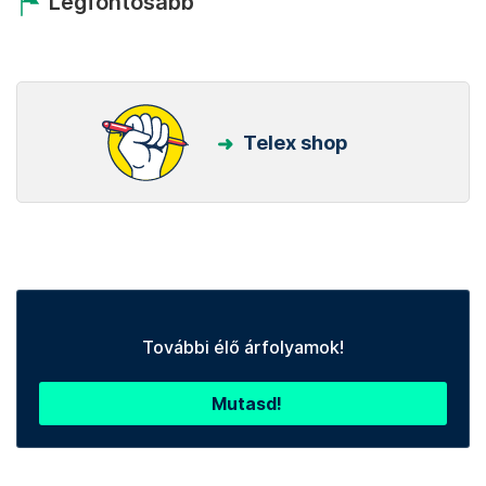
Legfontosabb
Telex shop
További élő árfolyamok!
Mutasd!