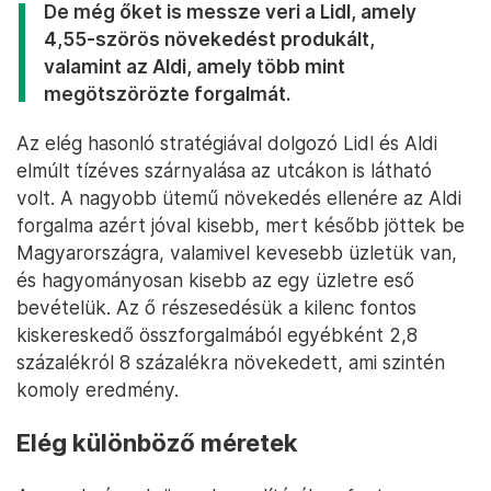
De még őket is messze veri a Lidl, amely
4,55-szörös növekedést produkált,
valamint az Aldi, amely több mint
megötszörözte forgalmát.
Az elég hasonló stratégiával dolgozó Lidl és Aldi
elmúlt tízéves szárnyalása az utcákon is látható
volt. A nagyobb ütemű növekedés ellenére az Aldi
forgalma azért jóval kisebb, mert később jöttek be
Magyarországra, valamivel kevesebb üzletük van,
és hagyományosan kisebb az egy üzletre eső
bevételük. Az ő részesedésük a kilenc fontos
kiskereskedő összforgalmából egyébként 2,8
százalékról 8 százalékra növekedett, ami szintén
komoly eredmény.
Elég különböző méretek