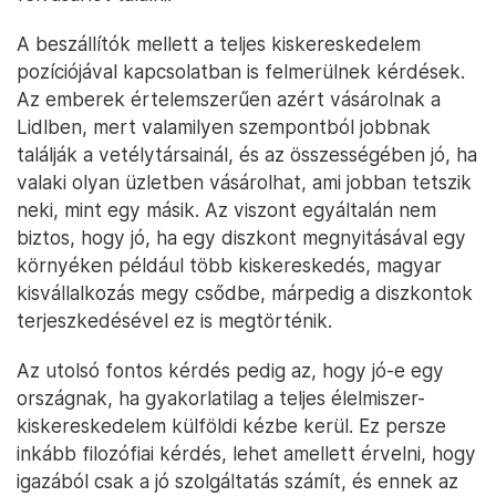
A beszállítók mellett a teljes kiskereskedelem
pozíciójával kapcsolatban is felmerülnek kérdések.
Az emberek értelemszerűen azért vásárolnak a
Lidlben, mert valamilyen szempontból jobbnak
találják a vetélytársainál, és az összességében jó, ha
valaki olyan üzletben vásárolhat, ami jobban tetszik
neki, mint egy másik. Az viszont egyáltalán nem
biztos, hogy jó, ha egy diszkont megnyitásával egy
környéken például több kiskereskedés, magyar
kisvállalkozás megy csődbe, márpedig a diszkontok
terjeszkedésével ez is megtörténik.
Az utolsó fontos kérdés pedig az, hogy jó-e egy
országnak, ha gyakorlatilag a teljes élelmiszer-
kiskereskedelem külföldi kézbe kerül. Ez persze
inkább filozófiai kérdés, lehet amellett érvelni, hogy
igazából csak a jó szolgáltatás számít, és ennek az