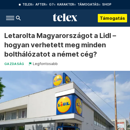
TELEX
AFTER
G7
KARAKTER
TÁMOGATÁS
SHOP
Támogatás
Letarolta Magyarországot a Lidl –
hogyan verhetett meg minden
bolthálózatot a német cég?
Legfontosabb
GAZDASÁG