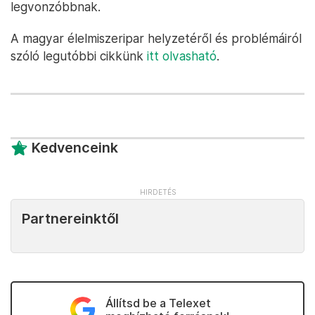
legvonzóbbnak.
A magyar élelmiszeripar helyzetéről és problémáiról
szóló legutóbbi cikkünk
itt olvasható
.
Kedvenceink
Partnereinktől
Állítsd be a Telexet