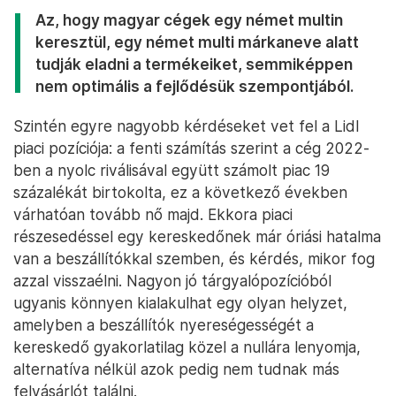
Az, hogy magyar cégek egy német multin
keresztül, egy német multi márkaneve alatt
tudják eladni a termékeiket, semmiképpen
nem optimális a fejlődésük szempontjából.
Szintén egyre nagyobb kérdéseket vet fel a Lidl
piaci pozíciója: a fenti számítás szerint a cég 2022-
ben a nyolc riválisával együtt számolt piac 19
százalékát birtokolta, ez a következő években
várhatóan tovább nő majd. Ekkora piaci
részesedéssel egy kereskedőnek már óriási hatalma
van a beszállítókkal szemben, és kérdés, mikor fog
azzal visszaélni. Nagyon jó tárgyalópozícióból
ugyanis könnyen kialakulhat egy olyan helyzet,
amelyben a beszállítók nyereségességét a
kereskedő gyakorlatilag közel a nullára lenyomja,
alternatíva nélkül azok pedig nem tudnak más
felvásárlót találni.