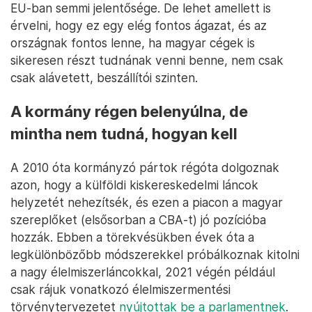
EU-ban semmi jelentősége. De lehet amellett is
érvelni, hogy ez egy elég fontos ágazat, és az
országnak fontos lenne, ha magyar cégek is
sikeresen részt tudnának venni benne, nem csak
csak alávetett, beszállítói szinten.
A kormány régen belenyúlna, de
mintha nem tudná, hogyan kell
A 2010 óta kormányzó pártok régóta dolgoznak
azon, hogy a külföldi kiskereskedelmi láncok
helyzetét nehezítsék, és ezen a piacon a magyar
szereplőket (elsősorban a CBA-t) jó pozícióba
hozzák. Ebben a törekvésükben évek óta a
legkülönbözőbb módszerekkel próbálkoznak kitolni
a nagy élelmiszerláncokkal, 2021 végén például
csak rájuk vonatkozó élelmiszermentési
törvénytervezetet
nyújtottak be a parlamentnek
.