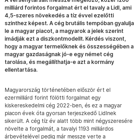
milliárd forintos forgalmat ért el tavaly a Lidl, ami
4,5-szeres növekedés a tíz évvel ezelőtti
szinthez képest. A cég brutális tempóban gyalulja
le a magyar piacot, a magyarok a jelek szerint
imádják ezt a diszkontmodellt. Kérdés viszont,
hogy a magyar termelőknek és összességében a
magyar gazdaságnak jó-e egy német cég
tarolása, és megállíthatja-e azt a kormány
ellentartása.
Magyarország történetében először ért el
ezermilliárd forint fölötti forgalmat egy
kiskereskedelmi cég 2022-ben, és ez a magyar
piacon évek óta gyorsan terjeszkedő Lidlnek
sikerült. A cég tíz év alatt több mint négyszeresére
növelte a forgalmát, a tavalyi 1193 milliárdos
árbevételével pedig már messze verte a