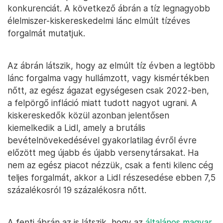
konkurenciát. A következő ábrán a tíz legnagyobb
élelmiszer-kiskereskedelmi lánc elmúlt tízéves
forgalmát mutatjuk.
Az ábrán látszik, hogy az elmúlt tíz évben a legtöbb
lánc forgalma vagy hullámzott, vagy kismértékben
nőtt, az egész ágazat egységesen csak 2022-ben,
a felpörgő infláció miatt tudott nagyot ugrani. A
kiskereskedők közül azonban jelentősen
kiemelkedik a Lidl, amely a brutális
bevételnövekedésével gyakorlatilag évről évre
előzött meg újabb és újabb versenytársakat. Ha
nem az egész piacot nézzük, csak a fenti kilenc cég
teljes forgalmát, akkor a Lidl részesedése ebben 7,5
százalékosról 19 százalékosra nőtt.
A fenti ábrán az is látszik, hogy az
általános magyar