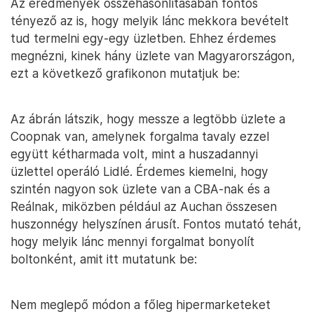
Az eredmények összehasonlításában fontos
tényező az is, hogy melyik lánc mekkora bevételt
tud termelni egy-egy üzletben. Ehhez érdemes
megnézni, kinek hány üzlete van Magyarországon,
ezt a következő grafikonon mutatjuk be:
Az ábrán látszik, hogy messze a legtöbb üzlete a
Coopnak van, amelynek forgalma tavaly ezzel
együtt kétharmada volt, mint a huszadannyi
üzlettel operáló Lidlé. Érdemes kiemelni, hogy
szintén nagyon sok üzlete van a CBA-nak és a
Reálnak, miközben például az Auchan összesen
huszonnégy helyszínen árusít. Fontos mutató tehát,
hogy melyik lánc mennyi forgalmat bonyolít
boltonként, amit itt mutatunk be:
Nem meglepő módon a főleg hipermarketeket