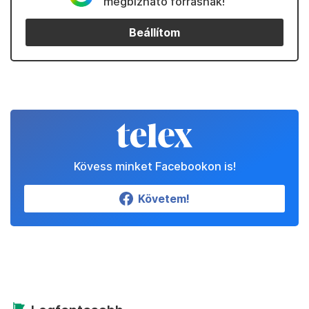
megbízható forrásnak!
Beállítom
Kövess minket Facebookon is!
Követem!