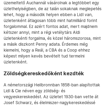
üzemeltető Auchannál vásárolnak a legtöbbet egy
üzlethelyiségben, de az talán sokaknak meglepetés
lehet, hogy a második helyen ebben a Lidl van,
üzletenként átlagosan több mint hatmilliárd forint
forgalommal. Ez azért fontos adat, mert majdnem
kétszer annyi, mint a régi vetélytárs Aldi
üzletenkénti forgalma, és közel háromszorosa, mint
a másik diszkont Penny adata. Érdemes még
kiemelni, hogy a Reál, a CBA és a Coop ehhez
képest milyen kevés bevételt tud termelni
üzletenként.
Zöldségkereskedőként kezdték
A németországi Heilbronnban 1858-ban alapítottak
Lidl & Cie néven egy zöldség- és
vegyeskereskedést. Az üzletet 1930-ban vette át
Josef Schwarz, és élelmiszer-nagykereskedéssé