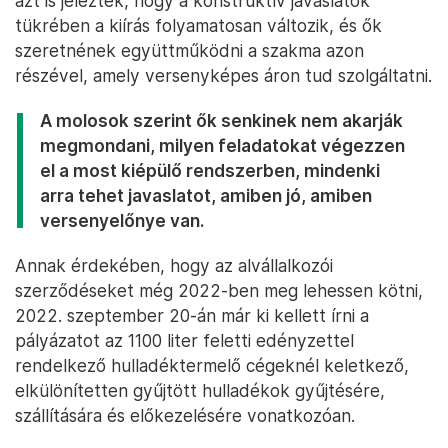
azt is jelezték, hogy a konstruktív javaslatok
tükrében a kiírás folyamatosan változik, és ők
szeretnének együttműködni a szakma azon
részével, amely versenyképes áron tud szolgáltatni.
A molosok szerint ők senkinek nem akarják
megmondani, milyen feladatokat végezzen
el a most kiépülő rendszerben, mindenki
arra tehet javaslatot, amiben jó, amiben
versenyelőnye van.
Annak érdekében, hogy az alvállalkozói
szerződéseket még 2022-ben meg lehessen kötni,
2022. szeptember 20-án már ki kellett írni a
pályázatot az 1100 liter feletti edényzettel
rendelkező hulladéktermelő cégeknél keletkező,
elkülönítetten gyűjtött hulladékok gyűjtésére,
szállítására és előkezelésére vonatkozóan.