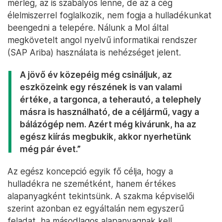
mérleg, az is szabályos lenne, de az a cég
élelmiszerrel foglalkozik, nem fogja a hulladékunkat
beengedni a telepére. Nálunk a Mol által
megkövetelt angol nyelvű informatikai rendszer
(SAP Ariba) használata is nehézséget jelent.
A jövő év közepéig még csináljuk, az
eszközeink egy részének is van valami
értéke, a targonca, a teherautó, a telephely
másra is használható, de a céljármű, vagy a
bálázógép nem. Azért még kivárunk, ha az
egész kiírás megbukik, akkor nyerhetünk
még pár évet.”
Az egész koncepció egyik fő célja, hogy a
hulladékra ne szemétként, hanem értékes
alapanyagként tekintsünk. A szakma képviselői
szerint azonban ez egyáltalán nem egyszerű
feladat, ha másodlagos alapanyagnak kell