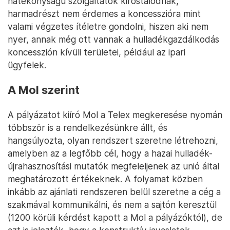
hatékonyságú szolgáltatók kirostálódnak,
harmadrészt nem érdemes a koncesszióra mint
valami végzetes ítéletre gondolni, hiszen aki nem
nyer, annak még ott vannak a hulladékgazdálkodás
koncesszión kívüli területei, például az ipari
ügyfelek.
A Mol szerint
A pályázatot kiíró Mol a Telex megkeresése nyomán
többször is a rendelkezésünkre állt, és
hangsúlyozta, olyan rendszert szeretne létrehozni,
amelyben az a legfőbb cél, hogy a hazai hulladék-
újrahasznosítási mutatók megfeleljenek az unió által
meghatározott értékeknek. A folyamat közben
inkább az ajánlati rendszeren belül szeretne a cég a
szakmával kommunikálni, és nem a sajtón keresztül
(1200 körüli kérdést kapott a Mol a pályázóktól), de