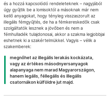
és a hozzá kapcsolódó rendeleteknek – nagyjából
úgy gyűjtik be a lomisoktól a másoknak már nem
kellő anyagokat, hogy tényleg visszaszorult az
illegális fémgyűjtés, de ha a fémkereskedők csak
szolgáltatók lesznek a jövőben és nem a
fémhulladék tulajdonosai, akkor a szakma legjobbjai
eshetnek ki a szakértelmükkel. Vagyis – vélik a
szakemberek:
megnőhet az illegális lerakás kockázata,
vagy az értékes másodnyersanyagok
alapanyaga nem marad Magyarországon,
hanem legális, féllegális és illegális
csatornákon külföldre jut majd.