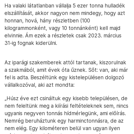
Ha valaki látatlanban vállalja 5 ezer tonna hulladék
elszállítását, akkor nagyon nem mindegy, hogy azt
honnan, hová, hány részletben (100
kilogrammonként, vagy 10 tonnánként) kell majd
elvinnie. Ám ezek a részletek csak 2023. március
31-ig fognak kiderülni.
Az iparági szakemberek attól tartanak, kiszorulnak
a szakmából, amit évek óta űznek. Sőt: van, aki már
fel is adta. Beszéltünk egy kistelepülésen dolgozó
vállalkozóval, aki azt mondta:
„Húsz éve ezt csináltuk egy kisebb településen, de
nem feleltünk meg a kiírási feltételeknek sem, nincs
ugyanis negyven tonnás hídmérlegünk, ami előírás.
Nemrég beruháztunk egy harminctonnásra, de az
nem elég. Egy kilométeren belül van ugyan ilyen