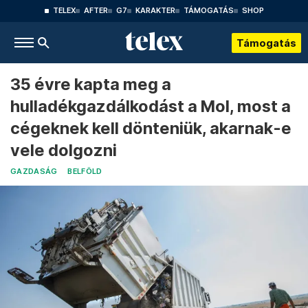
TELEX
AFTER
G7
KARAKTER
TÁMOGATÁS
SHOP
Támogatás
35 évre kapta meg a
hulladékgazdálkodást a Mol, most a
cégeknek kell dönteniük, akarnak-e
vele dolgozni
GAZDASÁG
BELFÖLD