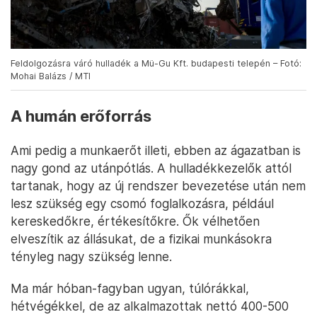
Feldolgozásra váró hulladék a Mü-Gu Kft. budapesti telepén – Fotó:
Mohai Balázs / MTI
A humán erőforrás
Ami pedig a munkaerőt illeti, ebben az ágazatban is
nagy gond az utánpótlás. A hulladékkezelők attól
tartanak, hogy az új rendszer bevezetése után nem
lesz szükség egy csomó foglalkozásra, például
kereskedőkre, értékesítőkre. Ők vélhetően
elveszítik az állásukat, de a fizikai munkásokra
tényleg nagy szükség lenne.
Ma már hóban-fagyban ugyan, túlórákkal,
hétvégékkel, de az alkalmazottak nettó 400-500