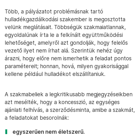
Több, a pályázatot problémásnak tartó
hulladékgazdálkodási szakember is megosztotta
velünk meglátásait. Többségük szakmaiatlannak,
egyoldalúnak írta le a felkínált együttműködési
lehetőséget, amelyről azt gondolják, hogy felelős
vezető ilyet nem írhat alá. Szerintük nehéz úgy
árazni, hogy előre nem ismerhetik a feladat pontos
paramétereit; honnan, hová, milyen gyakorisággal
kellene például hulladékot elszállítaniuk.
A szakmabeliek a legkritikusabb megjegyzéseikben
azt mesélték, hogy a koncesszió, az egységes
ajánlati felhívás, a szerződésminta, amibe a szakmát,
a feladatokat besorolnák:
egyszerűen nem életszerű.