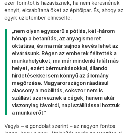
ezer forintot is hazavisznek, ha nem keresnének
ennyit, elcsábítaná őket az építőipar. És, ahogy az
egyik üzletember elmesélte,
„nem olyan egyszerű a pótlás, két-három
hónap a betanítás, az anyagismeret
oktatása, és ma már sajnos kevés lehet az
elvárásunk. Régen az emberek féltették a
munkahelyüket, ma már mindenki talál más
helyet, ezért bérmunkásokkal, állandó
hirdetésekkel sem könnyű az állomány
megőrzése. Magyarországon ráadásul
alacsony a mobilitás, sokszor nem is
szállást szerveznek a cégek, hanem akár
viszonylag távolról, napi szállítással hozzuk
a munkaerőt.”
Vagyis – e gondolat szerint – az nagyon fontos