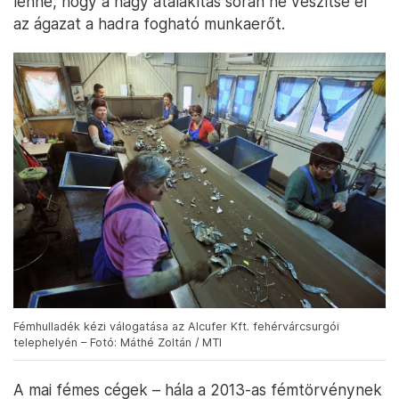
lenne, hogy a nagy átalakítás során ne veszítse el
az ágazat a hadra fogható munkaerőt.
Fémhulladék kézi válogatása az Alcufer Kft. fehérvárcsurgói
telephelyén – Fotó: Máthé Zoltán / MTI
A mai fémes cégek – hála a 2013-as fémtörvénynek