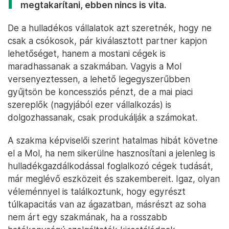
megtakarítani, ebben nincs is vita.
De a hulladékos vállalatok azt szeretnék, hogy ne
csak a csókosok, pár kiválasztott partner kapjon
lehetőséget, hanem a mostani cégek is
maradhassanak a szakmában. Vagyis a Mol
versenyeztessen, a lehető legegyszerűbben
gyűjtsön be koncessziós pénzt, de a mai piaci
szereplők (nagyjából ezer vállalkozás) is
dolgozhassanak, csak produkálják a számokat.
A szakma képviselői szerint hatalmas hibát követne
el a Mol, ha nem sikerülne hasznosítani a jelenleg is
hulladékgazdálkodással foglalkozó cégek tudását,
már meglévő eszközeit és szakembereit. Igaz, olyan
véleménnyel is találkoztunk, hogy egyrészt
túlkapacitás van az ágazatban, másrészt az soha
nem árt egy szakmának, ha a rosszabb