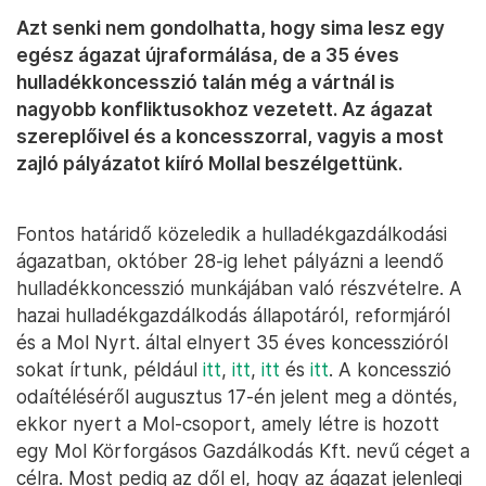
Azt senki nem gondolhatta, hogy sima lesz egy
egész ágazat újraformálása, de a 35 éves
hulladékkoncesszió talán még a vártnál is
nagyobb konfliktusokhoz vezetett. Az ágazat
szereplőivel és a koncesszorral, vagyis a most
zajló pályázatot kiíró Mollal beszélgettünk.
Fontos határidő közeledik a hulladékgazdálkodási
ágazatban, október 28-ig lehet pályázni a leendő
hulladékkoncesszió munkájában való részvételre. A
hazai hulladékgazdálkodás állapotáról, reformjáról
és a Mol Nyrt. által elnyert 35 éves koncesszióról
sokat írtunk, például
itt
,
itt
,
itt
és
itt
. A koncesszió
odaítéléséről augusztus 17-én jelent meg a döntés,
ekkor nyert a Mol-csoport, amely létre is hozott
egy Mol Körforgásos Gazdálkodás Kft. nevű céget a
célra. Most pedig az dől el, hogy az ágazat jelenlegi