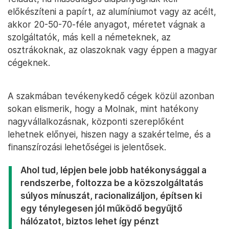
előkészíteni a papírt, az alumíniumot vagy az acélt,
akkor 20-50-70-féle anyagot, méretet vágnak a
szolgáltatók, más kell a németeknek, az
osztrákoknak, az olaszoknak vagy éppen a magyar
cégeknek.
A szakmában tevékenykedő cégek közül azonban
sokan elismerik, hogy a Molnak, mint hatékony
nagyvállalkozásnak, központi szereplőként
lehetnek előnyei, hiszen nagy a szakértelme, és a
finanszírozási lehetőségei is jelentősek.
Ahol tud, lépjen bele jobb hatékonysággal a
rendszerbe, foltozza be a közszolgáltatás
súlyos mínuszát, racionalizáljon, építsen ki
egy ténylegesen jól működő begyűjtő
hálózatot, biztos lehet így pénzt