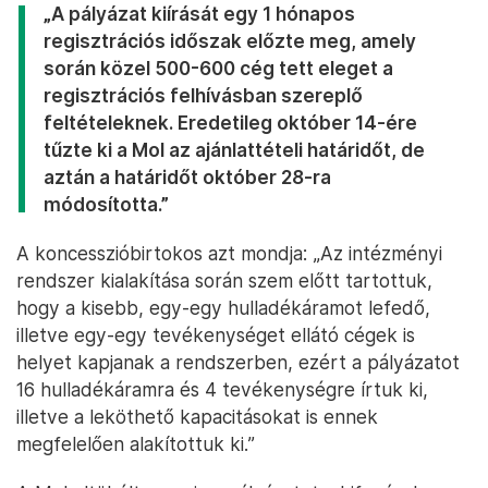
„A pályázat kiírását egy 1 hónapos
regisztrációs időszak előzte meg, amely
során közel 500-600 cég tett eleget a
regisztrációs felhívásban szereplő
feltételeknek. Eredetileg október 14-ére
tűzte ki a Mol az ajánlattételi határidőt, de
aztán a határidőt október 28-ra
módosította.”
A koncesszióbirtokos azt mondja: „Az intézményi
rendszer kialakítása során szem előtt tartottuk,
hogy a kisebb, egy-egy hulladékáramot lefedő,
illetve egy-egy tevékenységet ellátó cégek is
helyet kapjanak a rendszerben, ezért a pályázatot
16 hulladékáramra és 4 tevékenységre írtuk ki,
illetve a leköthető kapacitásokat is ennek
megfelelően alakítottuk ki.”