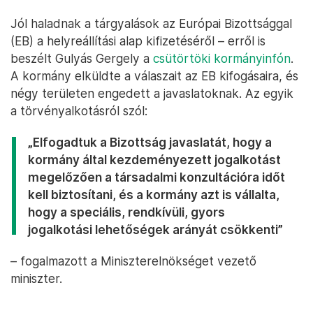
Jól haladnak a tárgyalások az Európai Bizottsággal
(EB) a helyreállítási alap kifizetéséről – erről is
beszélt Gulyás Gergely a
csütörtöki kormányinfón
.
A kormány elküldte a válaszait az EB kifogásaira, és
négy területen engedett a javaslatoknak. Az egyik
a törvényalkotásról szól:
„Elfogadtuk a Bizottság javaslatát, hogy a
kormány által kezdeményezett jogalkotást
megelőzően a társadalmi konzultációra időt
kell biztosítani, és a kormány azt is vállalta,
hogy a speciális, rendkívüli, gyors
jogalkotási lehetőségek arányát csökkenti”
– fogalmazott a Miniszterelnökséget vezető
miniszter.