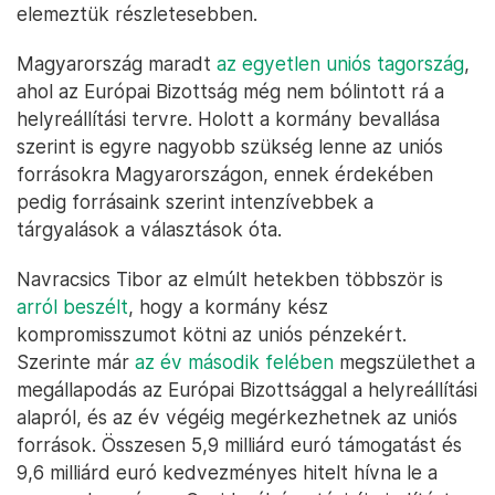
elemeztük részletesebben.
Magyarország maradt
az egyetlen uniós tagország
,
ahol az Európai Bizottság még nem bólintott rá a
helyreállítási tervre. Holott a kormány bevallása
szerint is egyre nagyobb szükség lenne az uniós
forrásokra Magyarországon, ennek érdekében
pedig forrásaink szerint intenzívebbek a
tárgyalások a választások óta.
Navracsics Tibor az elmúlt hetekben többször is
arról beszélt
, hogy a kormány kész
kompromisszumot kötni az uniós pénzekért.
Szerinte már
az év második felében
megszülethet a
megállapodás az Európai Bizottsággal a helyreállítási
alapról, és az év végéig megérkezhetnek az uniós
források. Összesen 5,9 milliárd euró támogatást és
9,6 milliárd euró kedvezményes hitelt hívna le a