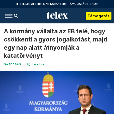
TELEX
AFTER
G7
KARAKTER
TÁMOGATÁS
SHOP
Támogatás
A kormány vállalta az EB felé, hogy
csökkenti a gyors jogalkotást, majd
egy nap alatt átnyomják a
katatörvényt
frissítve
GAZDASÁG