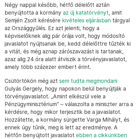
Négy nappal később, hétfő délelőtt aztán
benyújtotta a kormány
az új katatörvényt
, amit
Semjén Zsolt kérésére
kivételes eljárásban
tárgyal
az Országgyűlés. Ez azt jelenti, hogy a
képviselőknek alig pár órája volt, hogy módosító
javaslatot nyújtsanak be, kedd délelőttre tűzték ki
a vitát, és még aznap zárószavazást is tartanak,
azaz alig 24 óra alatt átviszik a törvényjavaslatot,
amely több százezer embert érint.
Csütörtökön még azt
sem tudta megmondani
Gulyás Gergely, hogy napokon belül benyújtják a
törvényjavaslatot. „Amint elkészül vele a
Pénzügyminisztérium” – válaszolta a miniszter arra a
kérdésre, hogy mikor terjesztik be a javaslatot.
Hozzátette, a kormány sürgette Varga Mihályt, és
ennek úgy tűnik, meg is lett az eredménye. A
hétfőn benyújtott javaslatot
ebben a cikkünkben