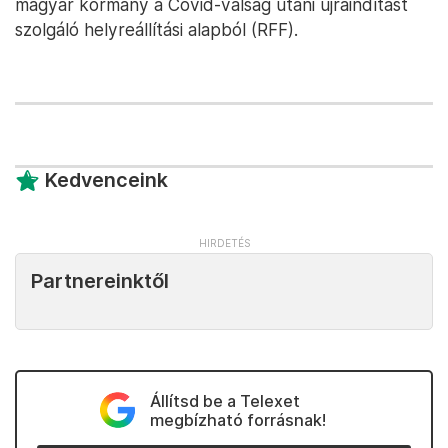
magyar kormány a Covid-válság utáni újraindítást
szolgáló helyreállítási alapból (RFF).
Kedvenceink
Partnereinktől
Állítsd be a Telexet
megbízható forrásnak!