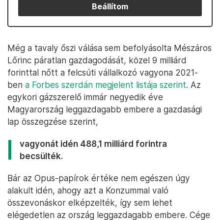
Beállítom
Még a tavaly őszi válása sem befolyásolta Mészáros
Lőrinc páratlan gazdagodását, közel 9 milliárd
forinttal nőtt a felcsúti vállalkozó vagyona 2021-
ben
a Forbes szerdán megjelent listája szerint
. Az
egykori gázszerelő immár negyedik éve
Magyarország leggazdagabb embere a gazdasági
lap összegzése szerint,
vagyonát idén 488,1 milliárd forintra
becsülték.
Bár az Opus-papírok értéke nem egészen úgy
alakult idén, ahogy azt a Konzummal való
összevonáskor elképzelték, így sem lehet
elégedetlen az ország leggazdagabb embere. Cége