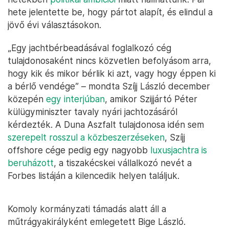
hete jelentette be, hogy pártot alapít, és elindul a
jövő évi választásokon.
„Egy jachtbérbeadásával foglalkozó cég
tulajdonosaként nincs közvetlen befolyásom arra,
hogy kik és mikor bérlik ki azt, vagy hogy éppen ki
a bérlő vendége” – mondta Szíjj László december
közepén
egy interjúban
, amikor Szijjártó Péter
külügyminiszter tavaly nyári jachtozásáról
kérdezték. A Duna Aszfalt tulajdonosa idén sem
szerepelt rosszul a közbeszerzéseken
, Szíjj
offshore cége pedig egy nagyobb
luxusjachtra is
beruházott
, a tiszakécskei vállalkozó nevét a
Forbes listáján a kilencedik helyen találjuk.
Komoly kormányzati támadás alatt áll a
műtrágyakirályként emlegetett Bige László.