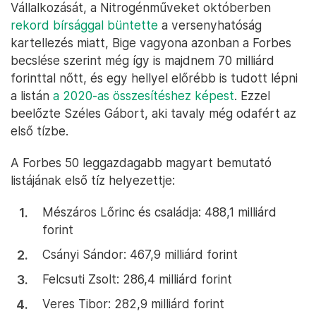
Vállalkozását, a Nitrogénműveket októberben
rekord bírsággal büntette
a versenyhatóság
kartellezés miatt, Bige vagyona azonban a Forbes
becslése szerint még így is majdnem 70 milliárd
forinttal nőtt, és egy hellyel előrébb is tudott lépni
a listán
a 2020-as összesítéshez képest
. Ezzel
beelőzte Széles Gábort, aki tavaly még odafért az
első tízbe.
A Forbes 50 leggazdagabb magyart bemutató
listájának első tíz helyezettje:
Mészáros Lőrinc és családja: 488,1 milliárd
forint
Csányi Sándor: 467,9 milliárd forint
Felcsuti Zsolt: 286,4 milliárd forint
Veres Tibor: 282,9 milliárd forint