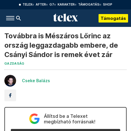
TELEX
AFTER
G7
KARAKTER
TÁMOGATÁS
SHOP
Támogatás
Továbbra is Mészáros Lőrinc az
ország leggazdagabb embere, de
Csányi Sándor is remek évet zár
GAZDASÁG
Cseke Balázs
Állítsd be a Telexet
megbízható forrásnak!