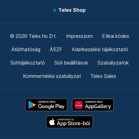
Telex Shop
© 2026 Telex.hu Zrt.
Impresszum
Etikai kódex
Átláthatóság
ÁSZF
Adatkezelési tájékoztató
Sütitájékoztató
Süti beállítások
Szabályzatok
Kommentelési szabályzat
Telex Sales