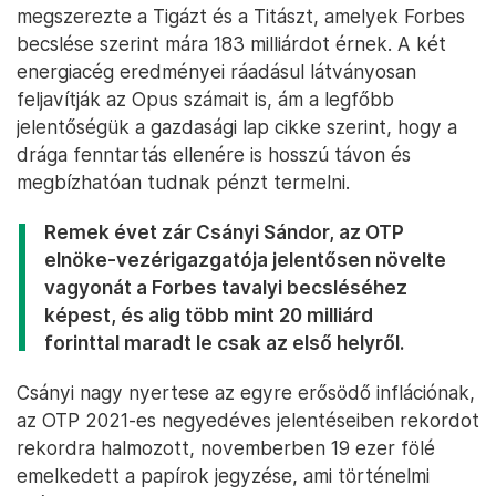
megszerezte a Tigázt és a Titászt, amelyek Forbes
becslése szerint mára 183 milliárdot érnek. A két
energiacég eredményei ráadásul látványosan
feljavítják az Opus számait is, ám a legfőbb
jelentőségük a gazdasági lap cikke szerint, hogy a
drága fenntartás ellenére is hosszú távon és
megbízhatóan tudnak pénzt termelni.
Remek évet zár Csányi Sándor, az OTP
elnöke-vezérigazgatója jelentősen növelte
vagyonát a Forbes tavalyi becsléséhez
képest, és alig több mint 20 milliárd
forinttal maradt le csak az első helyről.
Csányi nagy nyertese az egyre erősödő inflációnak,
az OTP 2021-es negyedéves jelentéseiben rekordot
rekordra halmozott, novemberben 19 ezer fölé
emelkedett a papírok jegyzése, ami történelmi