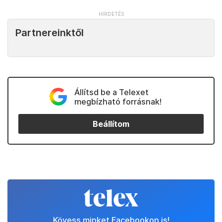
Partnereinktől
Állítsd be a Telexet
megbízható forrásnak!
Beállítom
Kövess minket Facebookon is!