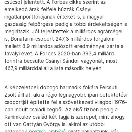
csúcsot jelentett. A Forbes cikke szerint az
emelkedő árak felfelé húzzák Csányi
ingatlanportfóliójának értékét is, a magyar
gazdaság felpörgése pedig a többi érdekeltségén is
meglátszik. Jól teljesítettek a milliárdos agrárcégei
is, Bonafarm-csoport 247,3 milliárdos forgalom
mellett 8,9 milliárdos adózott eredménnyel zárta a
tavalyi évet. A Forbes 2020-ban 393,4 milliárd
forintra becsülte Csányi Sándor vagyonát, most
467,9 milliárddal áll a lista második helyén.
A képzeletbeli dobogó harmadik fokára Felcsuti
Zsolt állhat, aki a régió legnagyobb ipari befektetési
csoportját építette fel a szövetkezeti világból 1976-
ban indult családi cégből. Az első tízben pedig a
Rahimkulov család két tagja is szerepel, mint ahogy
ott van Gattyán György is, akiről az utóbbi
hetekben
politikai ambíciói
miatt hallhattunk. Pár