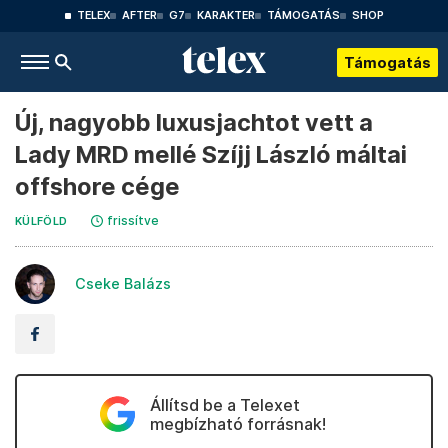
TELEX
AFTER
G7
KARAKTER
TÁMOGATÁS
SHOP
Támogatás
Új, nagyobb luxusjachtot vett a
Lady MRD mellé Szíjj László máltai
offshore cége
frissítve
KÜLFÖLD
Cseke Balázs
Állítsd be a Telexet
megbízható forrásnak!