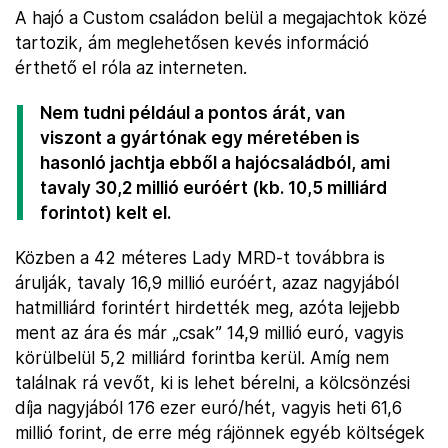
A hajó a Custom családon belül a megajachtok közé
tartozik, ám meglehetősen kevés információ
érthető el róla az interneten.
Nem tudni például a pontos árát, van
viszont a gyártónak egy méretében is
hasonló jachtja ebből a hajócsaládból, ami
tavaly 30,2 millió euróért (kb. 10,5 milliárd
forintot) kelt el.
Közben a 42 méteres Lady MRD-t továbbra is
árulják, tavaly 16,9 millió euróért, azaz nagyjából
hatmilliárd forintért hirdették meg, azóta lejjebb
ment az ára és már „csak” 14,9 millió euró, vagyis
körülbelül 5,2 milliárd forintba kerül. Amíg nem
találnak rá vevőt, ki is lehet bérelni, a kölcsönzési
díja nagyjából 176 ezer euró/hét, vagyis heti 61,6
millió forint, de erre még rájönnek egyéb költségek