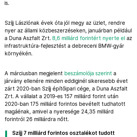
is.
Szíjj Lászlónak évek óta jól megy az üzlet, rendre
nyer az állami közbeszerzéseken, januárban például
a Duna Aszfalt Zrt.
8,6 milliárd forintért nyerte el
az
infrastruktúra-fejlesztést a debreceni BMW-gyár
környékén.
A márciusban megjelent
beszámolója szerint
a
járvány ellenére minden eddiginél sikeresebb évet
zárt 2020-ban Szíjj építőipari cége, a Duna Aszfalt
Zrt. A vállalat a 2019-es 157 milliárd forint után
2020-ban 175 milliárd forintos bevételt tudhatott
magáénak, amivel a nyeresége 24,35 milliárd
forintról 26 milliárdra nőtt.
Szíjj 7 milliárd forintos osztalékot tudott