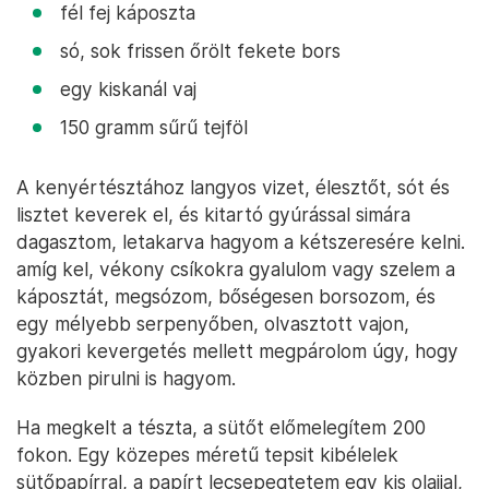
fél fej káposzta
só, sok frissen őrölt fekete bors
egy kiskanál vaj
150 gramm sűrű tejföl
A kenyértésztához langyos vizet, élesztőt, sót és
lisztet keverek el, és kitartó gyúrással simára
dagasztom, letakarva hagyom a kétszeresére kelni.
amíg kel, vékony csíkokra gyalulom vagy szelem a
káposztát, megsózom, bőségesen borsozom, és
egy mélyebb serpenyőben, olvasztott vajon,
gyakori kevergetés mellett megpárolom úgy, hogy
közben pirulni is hagyom.
Ha megkelt a tészta, a sütőt előmelegítem 200
fokon. Egy közepes méretű tepsit kibélelek
sütőpapírral, a papírt lecsepegtetem egy kis olajjal,