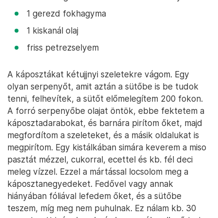
1 gerezd fokhagyma
1 kiskanál olaj
friss petrezselyem
A káposztákat kétujjnyi szeletekre vágom. Egy
olyan serpenyőt, amit aztán a sütőbe is be tudok
tenni, felhevítek, a sütőt előmelegítem 200 fokon.
A forró serpenyőbe olajat öntök, ebbe fektetem a
káposztadarabokat, és barnára pirítom őket, majd
megfordítom a szeleteket, és a másik oldalukat is
megpirítom. Egy kistálkában simára keverem a miso
pasztát mézzel, cukorral, ecettel és kb. fél deci
meleg vízzel. Ezzel a mártással locsolom meg a
káposztanegyedeket. Fedővel vagy annak
hiányában fóliával lefedem őket, és a sütőbe
teszem, míg meg nem puhulnak. Ez nálam kb. 30