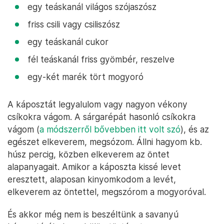
egy teáskanál világos szójaszósz
friss csili vagy csiliszósz
egy teáskanál cukor
fél teáskanál friss gyömbér, reszelve
egy-két marék tört mogyoró
A káposztát legyalulom vagy nagyon vékony
csíkokra vágom. A sárgarépát hasonló csíkokra
vágom (
a módszerről bővebben itt volt szó
), és az
egészet elkeverem, megsózom. Állni hagyom kb.
húsz percig, közben elkeverem az öntet
alapanyagait. Amikor a káposzta kissé levet
eresztett, alaposan kinyomkodom a levét,
elkeverem az öntettel, megszórom a mogyoróval.
És akkor még nem is beszéltünk a savanyú