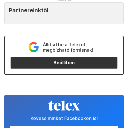
Partnereinktől
Állítsd be a Telexet
megbízható forrásnak!
Beállítom
Kövess minket Facebookon is!