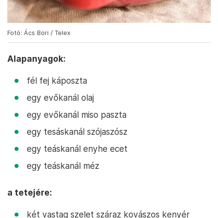
Fotó: Ács Bori / Telex
Alapanyagok:
fél fej káposzta
egy evőkanál olaj
egy evőkanál miso paszta
egy tesáskanál szójaszósz
egy teáskanál enyhe ecet
egy teáskanál méz
a tetejére:
két vastag szelet száraz kovászos kenyér