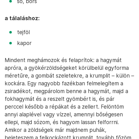
só, bors
a tálaláshoz:
tejföl
kapor
Mindent meghámozok és felaprítok: a hagymát
apróra, a gyökérzöldségeket körülbelül egyforma
méretűre, a gombát szeletekre, a krumplit – külön –
kockára. Egy nagyobb fazékban felmelegítem a
zsiradékot, megpárolom benne a hagymát, majd a
fokhagymát és a reszelt gyömbért is, és pár
perccel később a répákat és a zellert. Felöntöm
annyi alaplével vagy vízzel, amennyi bőségesen
ellepi, majd sózom, és hagyom lassan felforrni.
Amikor a zöldségek már majdnem puhák,
beleteszem a felkockázott krumplit, tovább főzöm,