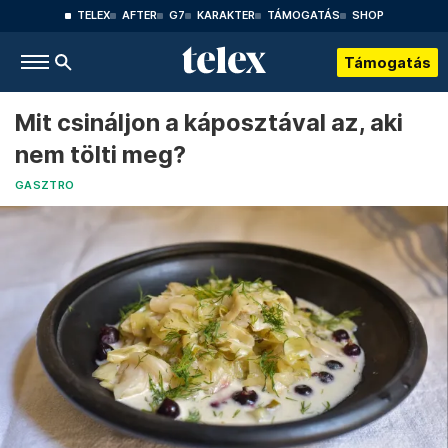
TELEX
AFTER
G7
KARAKTER
TÁMOGATÁS
SHOP
Támogatás
Mit csináljon a káposztával az, aki
nem tölti meg?
GASZTRO