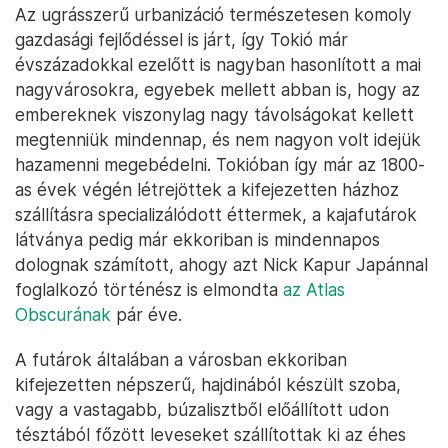
Az ugrásszerű urbanizáció természetesen komoly
gazdasági fejlődéssel is járt, így Tokió már
évszázadokkal ezelőtt is nagyban hasonlított a mai
nagyvárosokra, egyebek mellett abban is, hogy az
embereknek viszonylag nagy távolságokat kellett
megtenniük mindennap, és nem nagyon volt idejük
hazamenni megebédelni. Tokióban így már az 1800-
as évek végén létrejöttek a kifejezetten házhoz
szállításra specializálódott éttermek, a kajafutárok
látványa pedig már ekkoriban is mindennapos
dolognak számított, ahogy azt Nick Kapur Japánnal
foglalkozó történész is elmondta
az Atlas
Obscurának
pár éve.
A futárok általában a városban ekkoriban
kifejezetten népszerű, hajdinából készült szoba,
vagy a vastagabb, búzalisztből előállított udon
tésztából főzött leveseket szállítottak ki az éhes