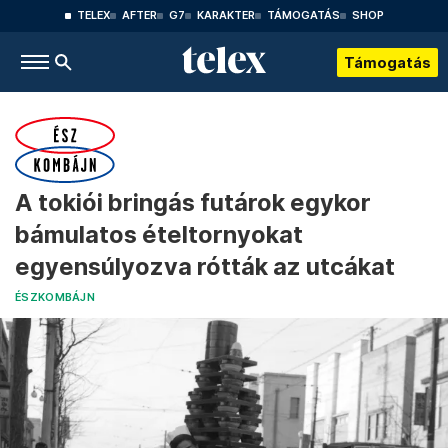
TELEX
AFTER
G7
KARAKTER
TÁMOGATÁS
SHOP
Támogatás
A tokiói bringás futárok egykor
bámulatos ételtornyokat
egyensúlyozva rótták az utcákat
ÉSZKOMBÁJN