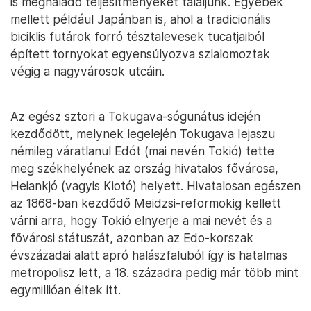
is meghaladó teljesítményeket találjunk. Egyebek
mellett például Japánban is, ahol a tradicionális
biciklis futárok forró tésztalevesek tucatjaiból
épített tornyokat egyensúlyozva szlalomoztak
végig a nagyvárosok utcáin.
Az egész sztori a Tokugava-sógunátus idején
kezdődött, melynek legelején Tokugava Iejaszu
némileg váratlanul Edót (mai nevén Tokió) tette
meg székhelyének az ország hivatalos fővárosa,
Heiankjó (vagyis Kiotó) helyett. Hivatalosan egészen
az 1868-ban kezdődő Meidzsi-reformokig kellett
várni arra, hogy Tokió elnyerje a mai nevét és a
fővárosi státuszát, azonban az Edo-korszak
évszázadai alatt apró halászfaluból így is hatalmas
metropolisz lett, a 18. századra pedig már több mint
egymillióan éltek itt.