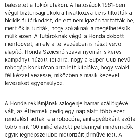
balesetet a tokiói utakon. A hatóságok 1961-ben
végül biztonsági okokra hivatkozva be is tiltották a
biciklis futárkodást, de ezt nem igazán tartatták be,
mert ők is tudták, hogy sokaknak a megélhetésük
múlik ezen. A futároknak végül a Honda dobott
mentőövet, amely a tervezésben is részt vevő
alapító, Honda Szóicsiró szavai nyomán sikeres
kampányt húzott fel arra, hogy a Super Cub nevű
robogója konkrétan arra lett kitalálva, hogy valaki
fél kézzel vezesse, miközben a másik kezével
leveseket egyensúlyoz.
A Honda reklámjának szlogenje hamar szállóigévé
vált, az éttermek pedig egy nap alatt több ezer
rendelést adtak le a robogóra, ami egyébként azóta
több mint 100 millió eladott példánnyal minden idők
egyik legnépszerűbb motorizált járműve lett. A