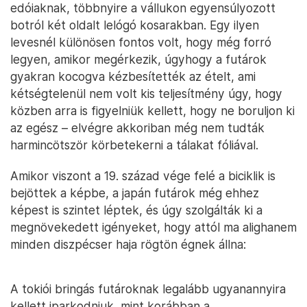
edóiaknak, többnyire a vállukon egyensúlyozott
botról két oldalt lelógó kosarakban. Egy ilyen
levesnél különösen fontos volt, hogy még forró
legyen, amikor megérkezik, úgyhogy a futárok
gyakran kocogva kézbesítették az ételt, ami
kétségtelenül nem volt kis teljesítmény úgy, hogy
közben arra is figyelniük kellett, hogy ne boruljon ki
az egész – elvégre akkoriban még nem tudták
harmincötször körbetekerni a tálakat fóliával.
Amikor viszont a 19. század vége felé a biciklik is
bejöttek a képbe, a japán futárok még ehhez
képest is szintet léptek, és úgy szolgálták ki a
megnövekedett igényeket, hogy attól ma alighanem
minden diszpécser haja rögtön égnek állna:
A tokiói bringás futároknak legalább ugyanannyira
kellett iparkodniuk, mint korábban a