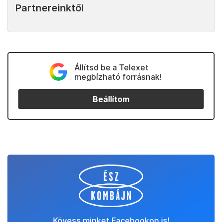
Partnereinktől
Állítsd be a Telexet
megbízható forrásnak!
Beállítom
Kövess minket Facebookon is!