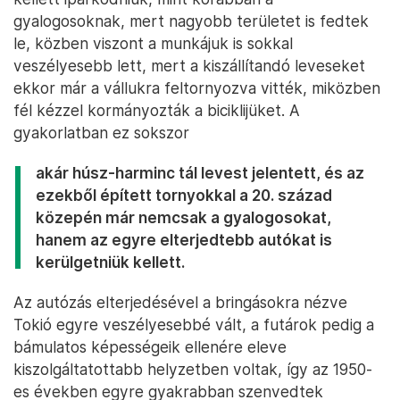
gyalogosoknak, mert nagyobb területet is fedtek
le, közben viszont a munkájuk is sokkal
veszélyesebb lett, mert a kiszállítandó leveseket
ekkor már a vállukra feltornyozva vitték, miközben
fél kézzel kormányozták a biciklijüket. A
gyakorlatban ez sokszor
akár húsz-harminc tál levest jelentett, és az
ezekből épített tornyokkal a 20. század
közepén már nemcsak a gyalogosokat,
hanem az egyre elterjedtebb autókat is
kerülgetniük kellett.
Az autózás elterjedésével a bringásokra nézve
Tokió egyre veszélyesebbé vált, a futárok pedig a
bámulatos képességeik ellenére eleve
kiszolgáltatottabb helyzetben voltak, így az 1950-
es években egyre gyakrabban szenvedtek