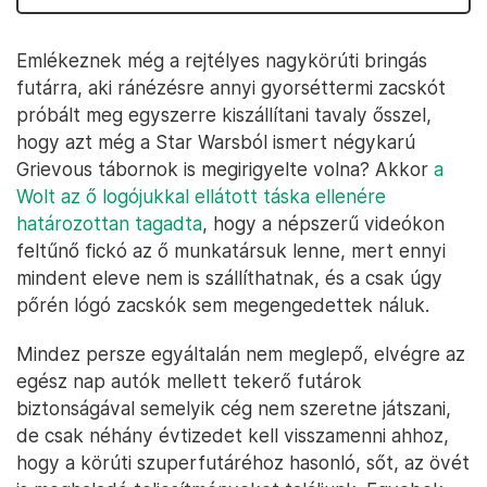
Emlékeznek még a rejtélyes nagykörúti bringás
futárra, aki ránézésre annyi gyorséttermi zacskót
próbált meg egyszerre kiszállítani tavaly ősszel,
hogy azt még a Star Warsból ismert négykarú
Grievous tábornok is megirigyelte volna? Akkor
a
Wolt az ő logójukkal ellátott táska ellenére
határozottan tagadta
, hogy a népszerű videókon
feltűnő fickó az ő munkatársuk lenne, mert ennyi
mindent eleve nem is szállíthatnak, és a csak úgy
pőrén lógó zacskók sem megengedettek náluk.
Mindez persze egyáltalán nem meglepő, elvégre az
egész nap autók mellett tekerő futárok
biztonságával semelyik cég nem szeretne játszani,
de csak néhány évtizedet kell visszamenni ahhoz,
hogy a körúti szuperfutáréhoz hasonló, sőt, az övét