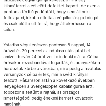
kilométerrel a cél előtt defektet kapott, de ezen a
ponton a férfi úgy döntött, hogy nem áll neki
foltozgatni, inkább eltolta a végállomásig a bringát,
és csak előtte ült fel rá, hogy áttekerhessen a
célon.
Ystadba végül egészen pontosan 6 nappal, 14
órával és 20 perccel az indulása után jutott el,
amivel durván 24 órát vert mindenki másra. Célba
érésekor rezesbandával fogadták, és aranyszéken
hordozták körbe a városban, mire pedig a hivatalos
versenyzők célba értek, már a svéd királlyal
teázott. Håkansson aztán a következő években
lényegében a Sverigeloppet kabalafigurája lett,
többször is feltűnt a rajtnál, az országos
ismertségéből pedig énekesi karriert kovácsolt
magának.