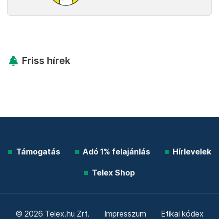
Friss hírek
Támogatás
Adó 1% felajánlás
Hírlevelek
Telex Shop
© 2026 Telex.hu Zrt.
Impresszum
Etikai kódex