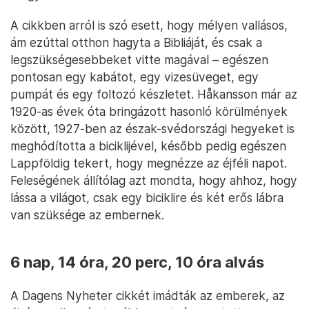
A cikkben arról is szó esett, hogy mélyen vallásos,
ám ezúttal otthon hagyta a Bibliáját, és csak a
legszükségesebbeket vitte magával – egészen
pontosan egy kabátot, egy vizesüveget, egy
pumpát és egy foltozó készletet. Håkansson már az
1920-as évek óta bringázott hasonló körülmények
között, 1927-ben az észak-svédországi hegyeket is
meghódította a biciklijével, később pedig egészen
Lappföldig tekert, hogy megnézze az éjféli napot.
Feleségének állítólag azt mondta, hogy ahhoz, hogy
lássa a világot, csak egy biciklire és két erős lábra
van szüksége az embernek.
6 nap, 14 óra, 20 perc, 10 óra alvás
A Dagens Nyheter cikkét imádták az emberek, az