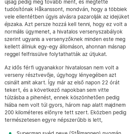
újság pedig még tovább ment, és megtette
tudósítónak Håkanssont, mondván, hogy a többiek
vele ellentétben úgyis alvásra pazarolják az idejüket
éjszaka. Azt persze hozzá kell tenni, hogy ez volt a
normális ügymenet, a hivatalos versenyszabályok
szerint ugyanis a versenyzőknek minden este meg
kellett állniuk egy-egy állomáson, ahonnan másnap
reggel felfrissülve folytathatták az útjukat.
Az idős férfi ugyanakkor hivatalosan nem volt a
verseny résztvevője, úgyhogy lényegében azt
csinált amit akart. Így már az első napon 22 órát
tekert, és a következő napokban sem vitte
túlzásba a pihenést, ennek köszönhetően pedig
hiába nem volt túl gyors, három nap alatt majdnem
200 kilométeres előnyre tett szert. Eközben pedig
természetesen egyre népszerűbb is lett,
Superman svéd neve (Stålmannen) nyomán