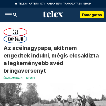
TELEX
AFTER
G7
KARAKTER
TÁMOGATÁS
SHOP
Támogatás
Az acélnagypapa, akit nem
engedtek indulni, mégis elcsaklizta
a legkeményebb svéd
bringaversenyt
ÉSZKOMBÁJN
SPORT