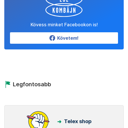
Kövess minket Facebookon is!
Követem!
Legfontosabb
Telex shop