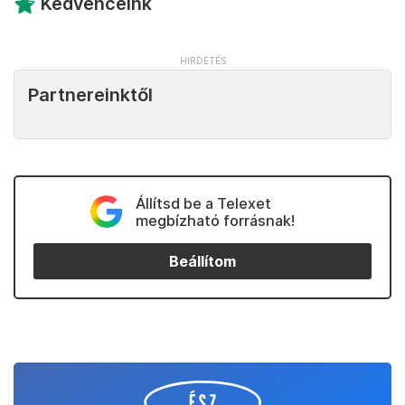
Kedvenceink
Partnereinktől
Állítsd be a Telexet
megbízható forrásnak!
Beállítom