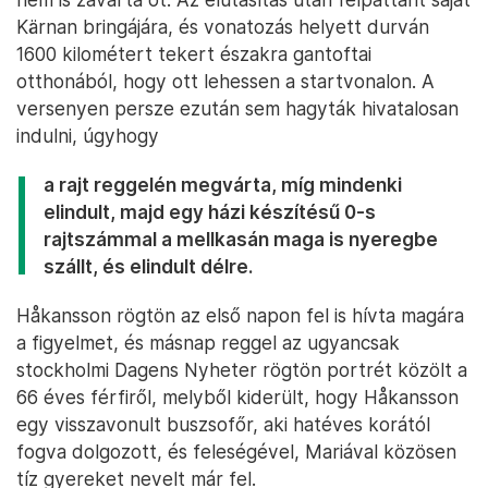
Kärnan bringájára, és vonatozás helyett durván
1600 kilométert tekert északra gantoftai
otthonából, hogy ott lehessen a startvonalon. A
versenyen persze ezután sem hagyták hivatalosan
indulni, úgyhogy
a rajt reggelén megvárta, míg mindenki
elindult, majd egy házi készítésű 0-s
rajtszámmal a mellkasán maga is nyeregbe
szállt, és elindult délre.
Håkansson rögtön az első napon fel is hívta magára
a figyelmet, és másnap reggel az ugyancsak
stockholmi Dagens Nyheter rögtön portrét közölt a
66 éves férfiről, melyből kiderült, hogy Håkansson
egy visszavonult buszsofőr, aki hatéves korától
fogva dolgozott, és feleségével, Mariával közösen
tíz gyereket nevelt már fel.