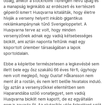
odáig, amikor a stockholmi Tidningen nevű újság és
a manapság leginkább az erdészeti és kertészeti
gépeiről ismert Husqvarna kitalálták, hogy életre
hívják a verseny helyett inkább gigantikus
reklámkampánynak tűnő Sverigeloppetet. A
Husqvarna terve az volt, hogy minden
versenyzőnek adnak egy vadiúj kétsebességes
biciklit, ami aztán naponta feltűnik majd egy
kisportolt úriember társaságában a lapok
sportoldalain.
Ebbe a képletbe természetesen a legkevésbé sem
illett bele egy ősz szakállú 66 éves férfi, úgyhogy
nem volt meglepő, hogy Gustaf Håkansson nem
ment át a rostán, és nem lett belőle hivatalos induló.
Így aztán a versenyzőkkel ellentétben sem
Haparandába szóló vonatjegyet, sem vadiúj
Husqvarna biciklit nem kapott, de ez egyáltalán
nem is zavarta őt. Az elutasítás után felpattant saját