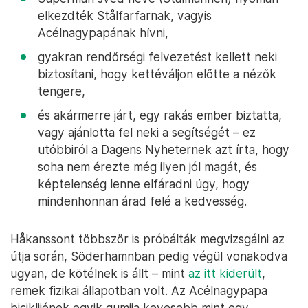
elkezdték Stålfarfarnak, vagyis
Acélnagypapának hívni,
gyakran rendőrségi felvezetést kellett neki
biztosítani, hogy kettéváljon előtte a nézők
tengere,
és akármerre járt, egy rakás ember biztatta,
vagy ajánlotta fel neki a segítségét – ez
utóbbiról a Dagens Nyheternek azt írta, hogy
soha nem érezte még ilyen jól magát, és
képtelenség lenne elfáradni úgy, hogy
mindenhonnan árad felé a kedvesség.
Håkanssont többször is próbálták megvizsgálni az
útja során, Söderhamnban pedig végül vonakodva
ugyan, de kötélnek is állt – mint
az itt kiderült
,
remek fizikai állapotban volt. Az Acélnagypapa
biciklijének egyik gumija kevesebb mint egy