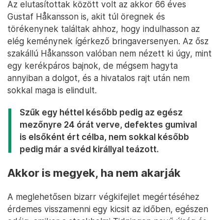
Az elutasítottak között volt az akkor 66 éves
Gustaf Håkansson is, akit túl öregnek és
törékenynek találtak ahhoz, hogy indulhasson az
elég keménynek ígérkező bringaversenyen. Az ősz
szakállú Håkansson valóban nem nézett ki úgy, mint
egy kerékpáros bajnok, de mégsem hagyta
annyiban a dolgot, és a hivatalos rajt után nem
sokkal maga is elindult.
Szűk egy héttel később pedig az egész
mezőnyre 24 órát verve, defektes gumival
is elsőként ért célba, nem sokkal később
pedig már a svéd királlyal teázott.
Akkor is megyek, ha nem akarják
A meglehetősen bizarr végkifejlet megértéséhez
érdemes visszamenni egy kicsit az időben, egészen