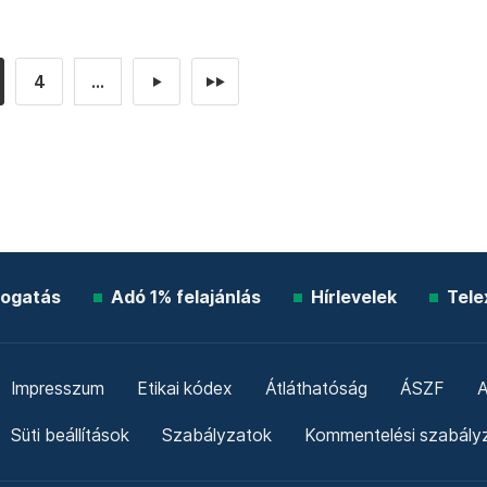
4
...
►
►►
ogatás
Adó 1% felajánlás
Hírlevelek
Tele
Impresszum
Etikai kódex
Átláthatóság
ÁSZF
A
Süti beállítások
Szabályzatok
Kommentelési szabály