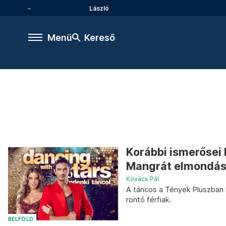
László
Menü
Kereső
Korábbi ismerősei 
Mangrát elmondása
Kovács Pál
A táncos a Tények Pluszban 
rontó férfiak.
BELFÖLD