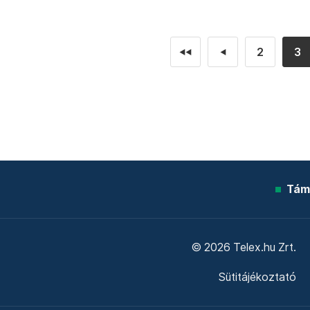
2
3
◄◄
◄
Tám
© 2026 Telex.hu Zrt.
Sütitájékoztató