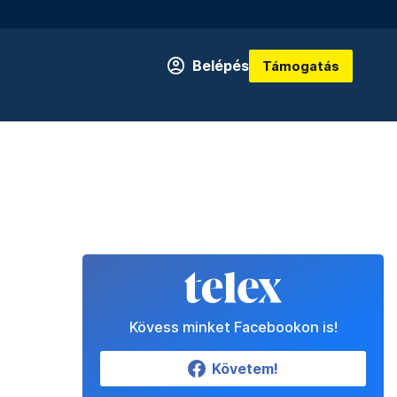
Belépés
Támogatás
Kövess minket Facebookon is!
Követem!