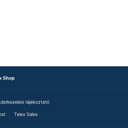
x Shop
datkezelési tájékoztató
zat
Telex Sales