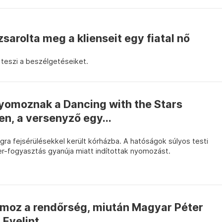
sarolta meg a klienseit egy fiatal nő
teszi a beszélgetéseiket.
nyomoznak a Dancing with the Stars
n, a versenyző egy...
ra fejsérülésekkel került kórházba. A hatóságok súlyos testi
er-fogyasztás gyanúja miatt indítottak nyomozást.
omoz a rendőrség, miután Magyar Péter
 Evelint