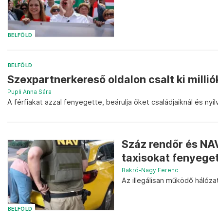
BELFÖLD
BELFÖLD
Szexpartnerkereső oldalon csalt ki millió
Pupli Anna Sára
A férfiakat azzal fenyegette, beárulja őket családjaiknál és n
Száz rendőr és NAV
taxisokat fenyege
Bakró-Nagy Ferenc
Az illegálisan működő hálózat
BELFÖLD