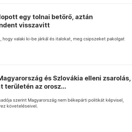
lopott egy tolnai betörő, aztán
ndent visszavitt
, hogy valaki ki-be járkál és italokat, meg csipszeket pakolgat
Magyarország és Szlovákia elleni zsarolás,
 területén az orosz...
csadója szerint Magyarország nem békepárti politikát képvisel,
z követeléseivel.