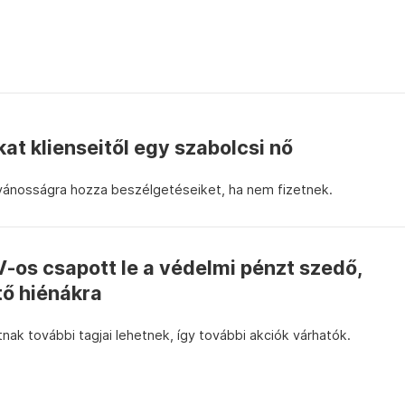
kat klienseitől egy szabolcsi nő
yilvánosságra hozza beszélgetéseiket, ha nem fizetnek.
-os csapott le a védelmi pénzt szedő,
tő hiénákra
nak további tagjai lehetnek, így további akciók várhatók.