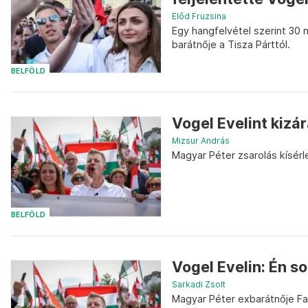
Előd Fruzsina
Egy hangfelvétel szerint 30 mi
barátnője a Tisza Párttól.
BELFÖLD
Vogel Evelint kizár
Mizsur András
Magyar Péter zsarolás kísérle
BELFÖLD
Vogel Evelin: Én 
Sarkadi Zsolt
Magyar Péter exbarátnője Fac