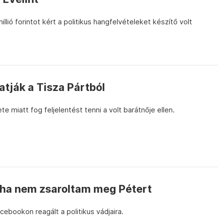
llió forintot kért a politikus hangfelvételeket készítő volt
atják a Tisza Pártból
te miatt fog feljelentést tenni a volt barátnője ellen.
soha nem zsaroltam meg Pétert
ebookon reagált a politikus vádjaira.