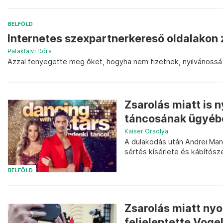
BELFÖLD
Internetes szexpartnerkereső oldalakon z
Patakfalvi Dóra
Azzal fenyegette meg őket, hogyha nem fizetnek, nyilvánossá 
Zsarolás miatt is 
táncosának ügyébe
Kaiser Orsolya
A dulakodás után Andrei Mang
sértés kísérlete és kábítósz
BELFÖLD
Zsarolás miatt ny
feljelentette Vogel