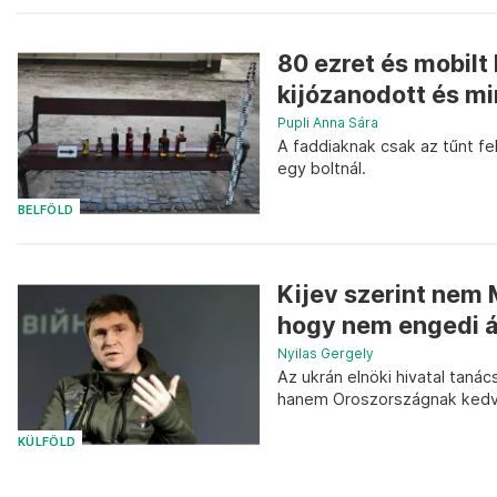
80 ezret és mobilt 
kijózanodott és mi
Pupli Anna Sára
A faddiaknak csak az tűnt fel
egy boltnál.
BELFÖLD
Kijev szerint nem 
hogy nem engedi át
Nyilas Gergely
Az ukrán elnöki hivatal taná
hanem Oroszországnak kedve
KÜLFÖLD