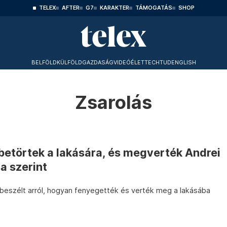
TELEX
AFTER
G7
KARAKTER
TÁMOGATÁS
SHOP
BELFÖLD
KÜLFÖLD
GAZDASÁG
VIDEÓ
ÉLET
TECHTUD
ENGLISH
Zsarolás
betörtek a lakására, és megverték Andrei
 szerint
beszélt arról, hogyan fenyegették és verték meg a lakásába