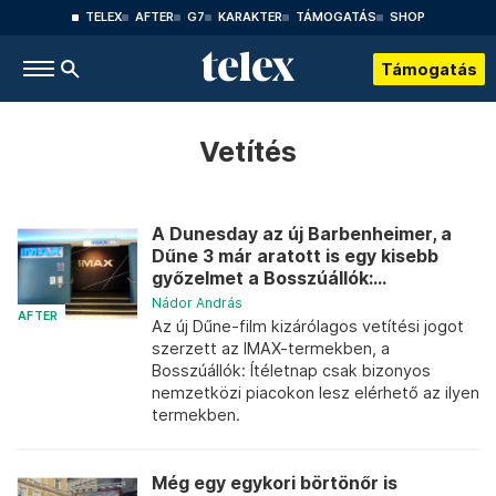
TELEX
AFTER
G7
KARAKTER
TÁMOGATÁS
SHOP
Támogatás
Vetítés
A Dunesday az új Barbenheimer, a
Dűne 3 már aratott is egy kisebb
győzelmet a Bosszúállók:...
Nádor András
AFTER
Az új Dűne-film kizárólagos vetítési jogot
szerzett az IMAX-termekben, a
Bosszúállók: Ítéletnap csak bizonyos
nemzetközi piacokon lesz elérhető az ilyen
termekben.
Még egy egykori börtönőr is