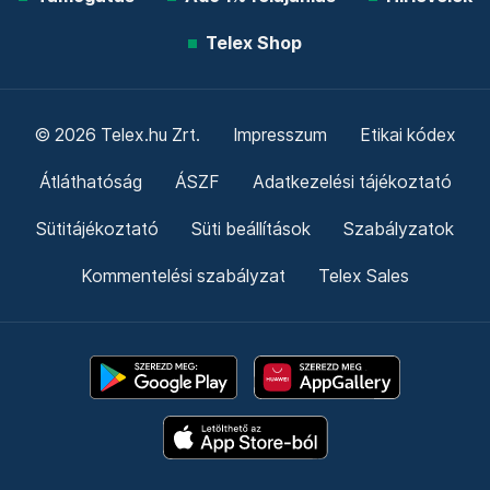
Telex Shop
© 2026 Telex.hu Zrt.
Impresszum
Etikai kódex
Átláthatóság
ÁSZF
Adatkezelési tájékoztató
Sütitájékoztató
Süti beállítások
Szabályzatok
Kommentelési szabályzat
Telex Sales