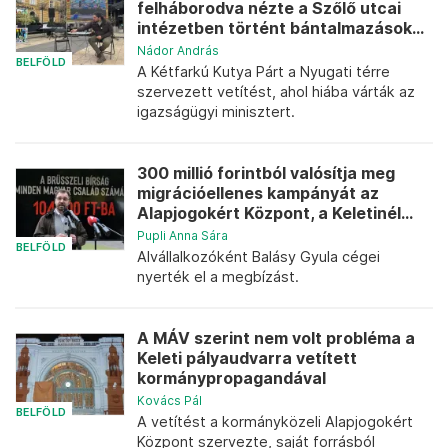
felháborodva nézte a Szőlő utcai
intézetben történt bántalmazások...
Nádor András
BELFÖLD
A Kétfarkú Kutya Párt a Nyugati térre
szervezett vetítést, ahol hiába várták az
igazságügyi minisztert.
300 millió forintból valósítja meg
migrációellenes kampányát az
Alapjogokért Központ, a Keletinél...
Pupli Anna Sára
BELFÖLD
Alvállalkozóként Balásy Gyula cégei
nyerték el a megbízást.
A MÁV szerint nem volt probléma a
Keleti pályaudvarra vetített
kormánypropagandával
Kovács Pál
BELFÖLD
A vetítést a kormányközeli Alapjogokért
Központ szervezte, saját forrásból