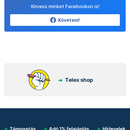
Kövess minket Facebookon is!
Követem!
Telex shop
Támogatás
Adó 1% felajánlás
Hírlevelek