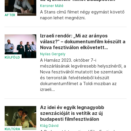
Kersner Máté
A Stans című filmet négy egymást követő
AFTER
napon lehet megnézni.
Izraeli rendőr: „Mi az arányos
válasz?” – dokumentumfilm készült a
Nova fesztiválon elkövetett...
Nyilas Gergely
KÜLFÖLD
A Hamász 2023. október 7-i
mészárlásának legvéresebb helyszínéről, a
Nova fesztiválról mutatott be szemtanúk
és terroristák felvételeiből készült
dokumentumfilmet a Toldi moziban az
izraeli...
Az idei év egyik legnagyobb
szenzációját is vetítik az új
budapesti filmfesztiválon
Klág Dávid
KULTÚRA