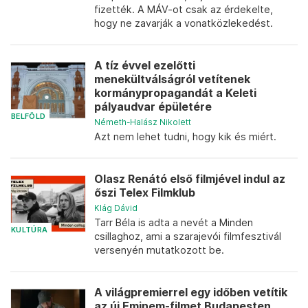
fizették. A MÁV-ot csak az érdekelte,
hogy ne zavarják a vonatközlekedést.
A tíz évvel ezelőtti
menekültválságról vetítenek
kormánypropagandát a Keleti
pályaudvar épületére
BELFÖLD
Németh-Halász Nikolett
Azt nem lehet tudni, hogy kik és miért.
Olasz Renátó első filmjével indul az
őszi Telex Filmklub
Klág Dávid
Tarr Béla is adta a nevét a Minden
KULTÚRA
csillaghoz, ami a szarajevói filmfesztivál
versenyén mutatkozott be.
A világpremierrel egy időben vetítik
az új Eminem-filmet Budapesten