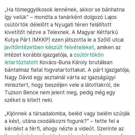
„Ha tömeggyilkosok lennének, akkor se bánhatna
így velük” – mondta a tanárként dolgozó Lajos
csütörtök délelőtt a Nyugati téren felállított
kivetítőt nézve a Telexnek. A Magyar Kétfarkú
Kutya Párt (MKKP) ezen játszotta le a Szőlő utcai
javítóintézetben készült felvételeket
, amiken az
intézet korábbi igazgatója, a
csütörtökön
letartóztatott
Kovács-Buna Károly brutálisan
bántalmaz fiatal fogvatartottakat. A párt igazgatója,
Nagy Dávid egy asztalnál várta az igazságügyi
minisztert, hogy beszéljen vele a látottakról, de
Tuzson Bence nem jelent meg, pedig még egy
széket is kitett neki.
„Kijönnek a társadalomba, beléd vagy belém szúrják
a kést, utána csodálkozni fogunk?” – tette fel a
kérdést a férfi, ahogy nézte a videót. Szerinte az