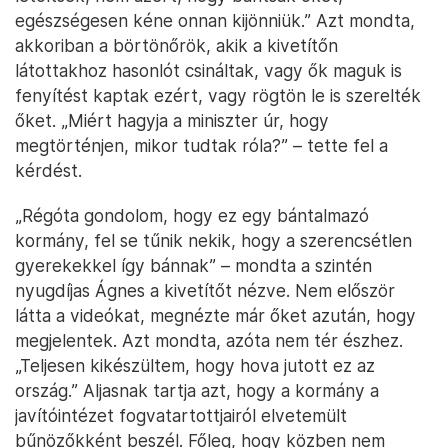
egészségesen kéne onnan kijönniük.” Azt mondta,
akkoriban a börtönőrök, akik a kivetítőn
látottakhoz hasonlót csináltak, vagy ők maguk is
fenyítést kaptak ezért, vagy rögtön le is szerelték
őket. „Miért hagyja a miniszter úr, hogy
megtörténjen, mikor tudtak róla?” – tette fel a
kérdést.
„Régóta gondolom, hogy ez egy bántalmazó
kormány, fel se tűnik nekik, hogy a szerencsétlen
gyerekekkel így bánnak” – mondta a szintén
nyugdíjas Ágnes a kivetítőt nézve. Nem először
látta a videókat, megnézte már őket azután, hogy
megjelentek. Azt mondta, azóta nem tér észhez.
„Teljesen kikészültem, hogy hova jutott ez az
ország.” Aljasnak tartja azt, hogy a kormány a
javítóintézet fogvatartottjairól elvetemült
bűnözőkként beszél. Főleg, hogy közben nem