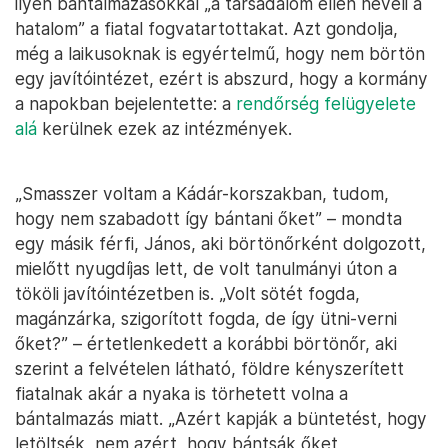
ilyen bántalmazásokkal „a társadalom ellen neveli a
hatalom” a fiatal fogvatartottakat. Azt gondolja,
még a laikusoknak is egyértelmű, hogy nem börtön
egy javítóintézet, ezért is abszurd, hogy a kormány
a napokban bejelentette: a
rendőrség felügyelete
alá
kerülnek ezek az intézmények.
„Smasszer voltam a Kádár-korszakban, tudom,
hogy nem szabadott így bántani őket” – mondta
egy másik férfi, János, aki börtönőrként dolgozott,
mielőtt nyugdíjas lett, de volt tanulmányi úton a
tököli javítóintézetben is. „Volt sötét fogda,
magánzárka, szigorított fogda, de így ütni-verni
őket?” – értetlenkedett a korábbi börtönőr, aki
szerint a felvételen látható, földre kényszerített
fiatalnak akár a nyaka is törhetett volna a
bántalmazás miatt. „Azért kapják a büntetést, hogy
letöltsék, nem azért, hogy bántsák őket,