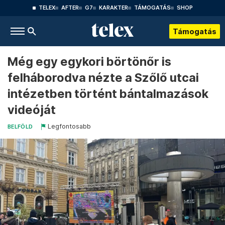
TELEX
AFTER
G7
KARAKTER
TÁMOGATÁS
SHOP
Támogatás
Még egy egykori börtönőr is
felháborodva nézte a Szőlő utcai
intézetben történt bántalmazások
videóját
Legfontosabb
BELFÖLD