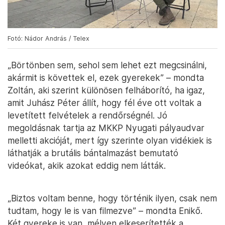
Fotó: Nádor András / Telex
„Börtönben sem, sehol sem lehet ezt megcsinálni,
akármit is követtek el, ezek gyerekek” – mondta
Zoltán, aki szerint különösen felháborító, ha igaz,
amit Juhász Péter állít, hogy fél éve ott voltak a
levetített felvételek a rendőrségnél. Jó
megoldásnak tartja az MKKP Nyugati pályaudvar
melletti akcióját, mert így szerinte olyan vidékiek is
láthatják a brutális bántalmazást bemutató
videókat, akik azokat eddig nem látták.
„Biztos voltam benne, hogy történik ilyen, csak nem
tudtam, hogy le is van filmezve” – mondta Enikő.
Két gyereke is van, mélyen elkeserítették a