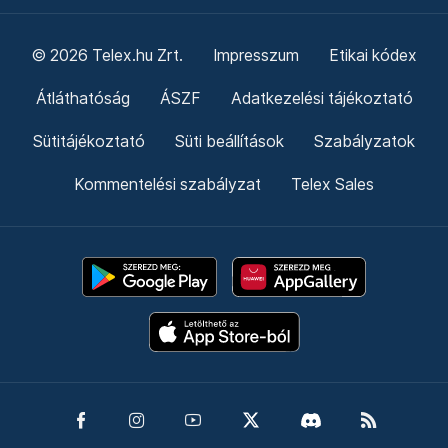
© 2026 Telex.hu Zrt.
Impresszum
Etikai kódex
Átláthatóság
ÁSZF
Adatkezelési tájékoztató
Sütitájékoztató
Süti beállítások
Szabályzatok
Kommentelési szabályzat
Telex Sales