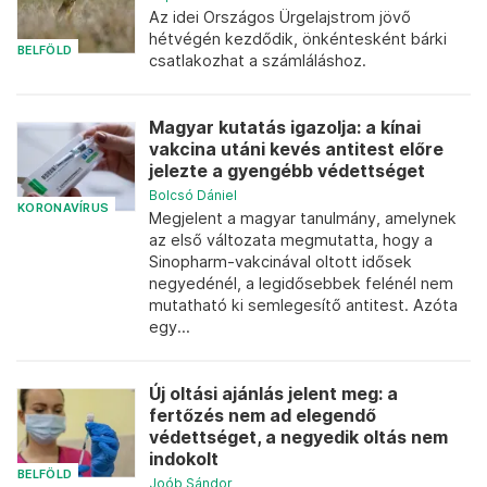
Az idei Országos Ürgelajstrom jövő
hétvégén kezdődik, önkéntesként bárki
BELFÖLD
csatlakozhat a számláláshoz.
Magyar kutatás igazolja: a kínai
vakcina utáni kevés antitest előre
jelezte a gyengébb védettséget
Bolcsó Dániel
KORONAVÍRUS
Megjelent a magyar tanulmány, amelynek
az első változata megmutatta, hogy a
Sinopharm-vakcinával oltott idősek
negyedénél, a legidősebbek felénél nem
mutatható ki semlegesítő antitest. Azóta
egy...
Új oltási ajánlás jelent meg: a
fertőzés nem ad elegendő
védettséget, a negyedik oltás nem
indokolt
BELFÖLD
Joób Sándor