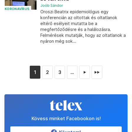
Joób Sándor
KORONAVÍRUS
Oroszi Beatrix epidemiológus egy
konferencián az oltottak és oltatlanok
eltérő esélyeit mutatta be a
megfertőződésre és a halálozásra.
Felmérések mutatják, hogy az oltatlanok a
nyáron még sok...
1
2
3
...
►
►►
Kövess minket Facebookon is!