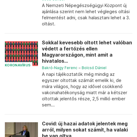
A Nemzeti Népegészségügyi Központ új
ajánlása szerint nem lehet végleges oltási
felmentést adni, csak halasztani lehet a 3.
oltást.
Sokkal kevesebb oltott lehet valóban
védett a fertőzés ellen
Magyarországon, mint amit a
hivatalos...
KORONAVÍRUS
Bakró-Nagy Ferenc
–
Bolcsó Dániel
A napi tájékoztatók még mindig az
egyszer oltottak számát emelik ki, de
mára világos, hogy az idővel csökkenő
vakcinahatékonyság miatt már a kétszer
oltottak jelentős része, 2,5 millió ember
sem...
Covid: új hazai adatok jelentek meg
arról, milyen sokat számít, ha valaki
be van oltva