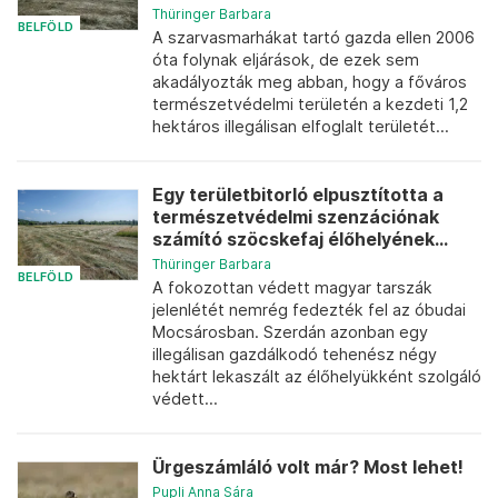
Thüringer Barbara
BELFÖLD
A szarvasmarhákat tartó gazda ellen 2006
óta folynak eljárások, de ezek sem
akadályozták meg abban, hogy a főváros
természetvédelmi területén a kezdeti 1,2
hektáros illegálisan elfoglalt területét...
Egy területbitorló elpusztította a
természetvédelmi szenzációnak
számító szöcskefaj élőhelyének...
Thüringer Barbara
BELFÖLD
A fokozottan védett magyar tarszák
jelenlétét nemrég fedezték fel az óbudai
Mocsárosban. Szerdán azonban egy
illegálisan gazdálkodó tehenész négy
hektárt lekaszált az élőhelyükként szolgáló
védett...
Ürgeszámláló volt már? Most lehet!
Pupli Anna Sára