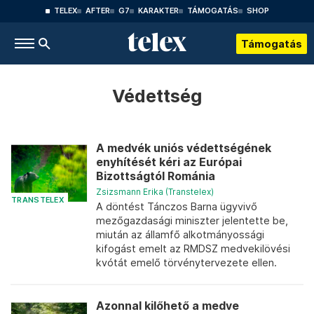
TELEX
AFTER
G7
KARAKTER
TÁMOGATÁS
SHOP
Támogatás
Védettség
A medvék uniós védettségének
enyhítését kéri az Európai
Bizottságtól Románia
Zsizsmann Erika (Transtelex)
TRANSTELEX
A döntést Tánczos Barna ügyvivő
mezőgazdasági miniszter jelentette be,
miután az államfő alkotmányossági
kifogást emelt az RMDSZ medvekilövési
kvótát emelő törvénytervezete ellen.
Azonnal kilőhető a medve