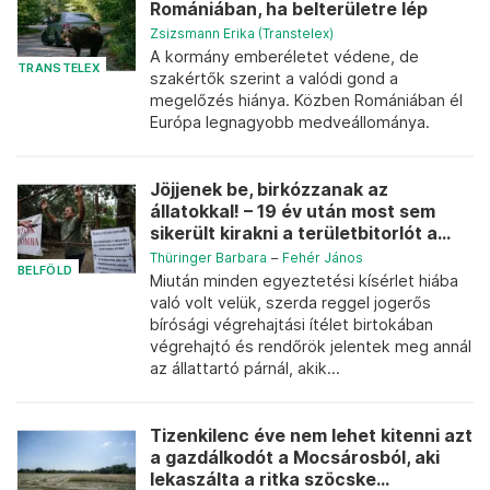
Romániában, ha belterületre lép
Zsizsmann Erika (Transtelex)
A kormány emberéletet védene, de
TRANSTELEX
szakértők szerint a valódi gond a
megelőzés hiánya. Közben Romániában él
Európa legnagyobb medveállománya.
Jöjjenek be, birkózzanak az
állatokkal! – 19 év után most sem
sikerült kirakni a területbitorlót a...
Thüringer Barbara
–
Fehér János
BELFÖLD
Miután minden egyeztetési kísérlet hiába
való volt velük, szerda reggel jogerős
bírósági végrehajtási ítélet birtokában
végrehajtó és rendőrök jelentek meg annál
az állattartó párnál, akik...
Tizenkilenc éve nem lehet kitenni azt
a gazdálkodót a Mocsárosból, aki
lekaszálta a ritka szöcske...