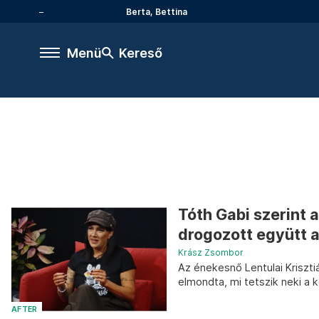
Berta, Bettina
Menü
Kereső
Tóth Gabi szerint 
drogozott együtt a
Krász Zsombor
Az énekesnő Lentulai Kriszti
elmondta, mi tetszik neki a 
AFTER