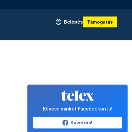
Belépés
Támogatás
Kövess minket Facebookon is!
Követem!