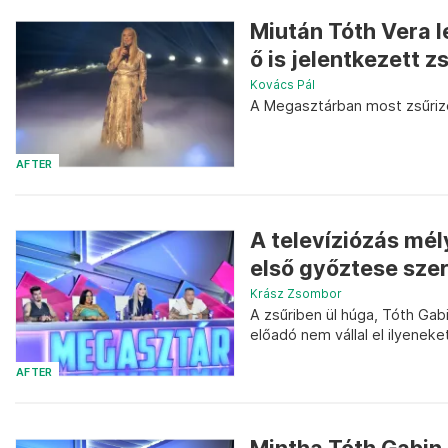
Miután Tóth Vera l
ő is jelentkezett z
Kovács Pál
A Megasztárban most zsűriz
AFTER
A televíziózás mél
első győztese szer
Krász Zsombor
A zsűriben ül húga, Tóth Gab
előadó nem vállal el ilyeneket
AFTER