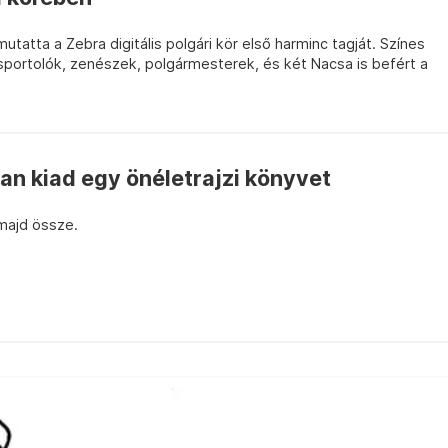
tatta a Zebra digitális polgári kör első harminc tagját. Színes
sportolók, zenészek, polgármesterek, és két Nacsa is befért a
an kiad egy önéletrajzi könyvet
 majd össze.