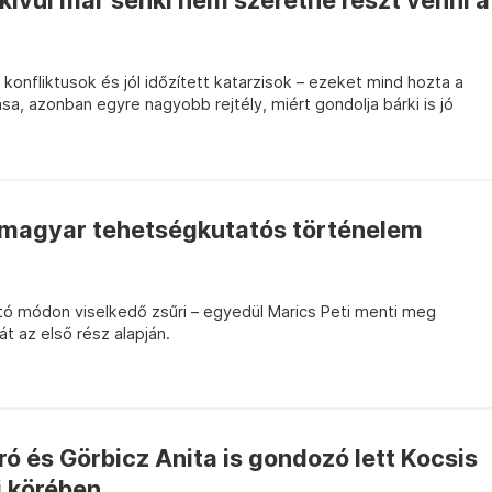
kívül már senki nem szeretne részt venni a
onfliktusok és jól időzített katarzisok – ezeket mind hozta a
, azonban egyre nagyobb rejtély, miért gondolja bárki is jó
 magyar tehetségkutatós történelem
ztó módon viselkedő zsűri – egyedül Marics Peti menti meg
t az első rész alapján.
ró és Görbicz Anita is gondozó lett Kocsis
i körében