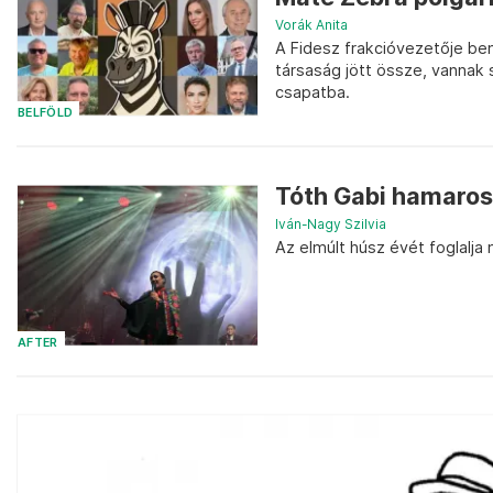
Vorák Anita
A Fidesz frakcióvezetője bemu
társaság jött össze, vannak 
csapatba.
BELFÖLD
Tóth Gabi hamaros
Iván-Nagy Szilvia
Az elmúlt húsz évét foglalja
AFTER