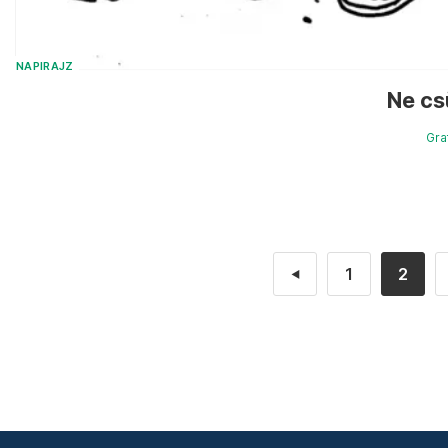
NAPIRAJZ
Ne cs
Gra
1
2
◄