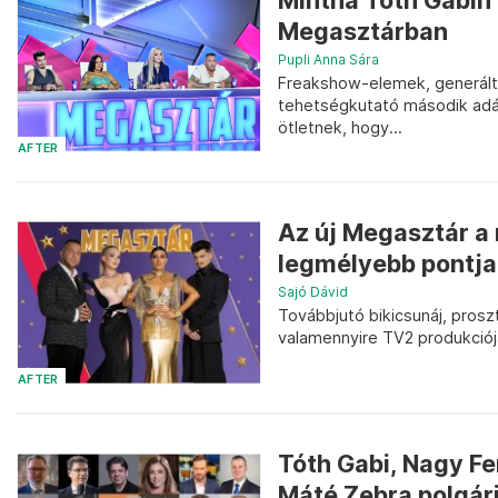
Mintha Tóth Gabin 
Megasztárban
Pupli Anna Sára
Freakshow-elemek, generált k
tehetségkutató második adása
ötletnek, hogy...
AFTER
Az új Megasztár a
legmélyebb pontja
Sajó Dávid
Továbbjutó bikicsunáj, pros
valamennyire TV2 produkciójá
AFTER
Tóth Gabi, Nagy Fe
Máté Zebra polgár