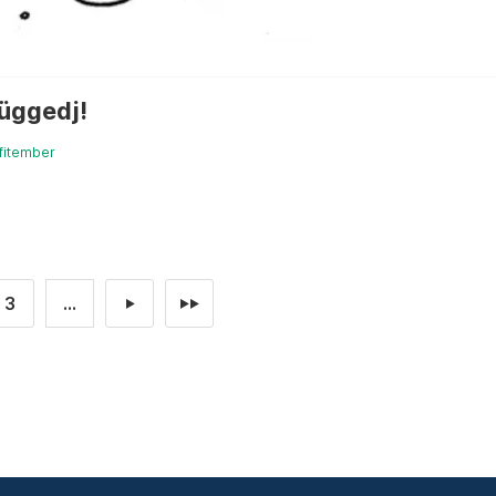
üggedj!
fitember
3
...
►
►►