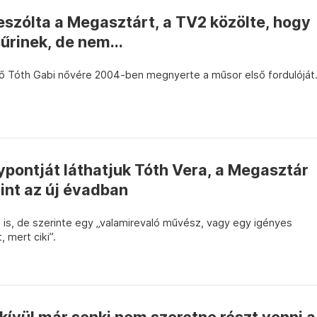
eszólta a Megasztárt, a TV2 közölte, hogy
sűrinek, de nem...
ő Tóth Gabi nővére 2004-ben megnyerte a műsor első fordulóját
ypontját láthatjuk Tóth Vera, a Megasztár
int az új évadban
i is, de szerinte egy „valamirevaló művész, vagy egy igényes
, mert ciki”.