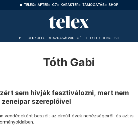
TELEX
AFTER
G7
KARAKTER
TÁMOGATÁS
SHOP
BELFÖLD
KÜLFÖLD
GAZDASÁG
VIDEÓ
ÉLET
TECHTUD
ENGLISH
Tóth Gabi
azért sem hívják fesztiválozni, mert nem
 zeneipar szereplőivel
án vendégeként beszélt az elmúlt évek nehézségeiről, és azt is
kormányoldalban.