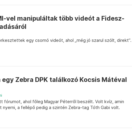
MI-vel manipuláltak több videót a Fidesz-
adásáról
kesztettek egy csomó videót, ahol „még jó szarul szólt, direkt”.
 egy Zebra DPK találkozó Kocsis Mátéval
i
t fórumot, ahol főleg Magyar Péterről beszélt. Volt kvíz, amin
 nyerni, a fellépő pedig a szintén Zebra-tag Tóth Gabi volt.