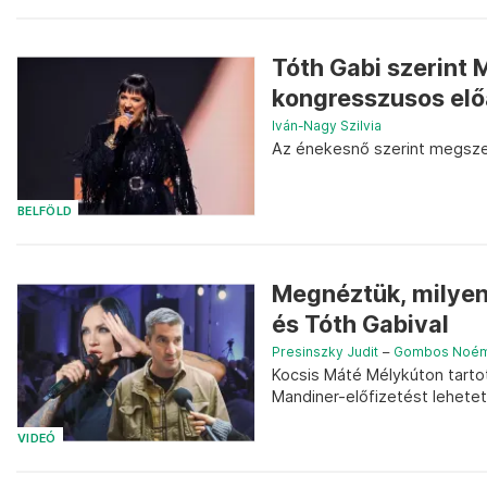
Tóth Gabi szerint 
kongresszusos elő
Iván-Nagy Szilvia
Az énekesnő szerint megszer
BELFÖLD
Megnéztük, milyen
és Tóth Gabival
Presinszky Judit
–
Gombos Noém
Kocsis Máté Mélykúton tartot
Mandiner-előfizetést lehetett
VIDEÓ