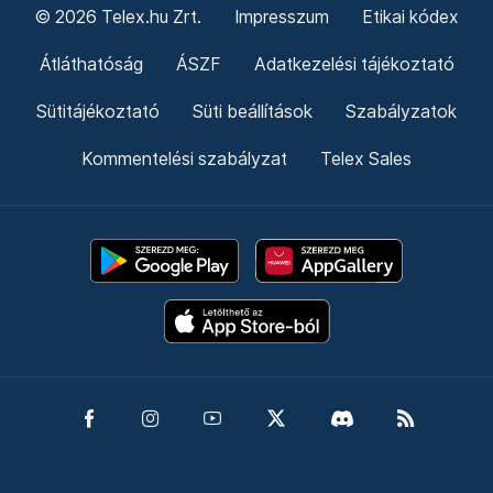
© 2026 Telex.hu Zrt.
Impresszum
Etikai kódex
Átláthatóság
ÁSZF
Adatkezelési tájékoztató
Sütitájékoztató
Süti beállítások
Szabályzatok
Kommentelési szabályzat
Telex Sales