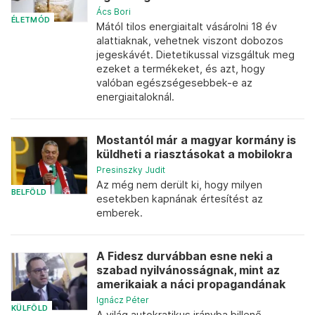
Ács Bori
ÉLETMÓD
Mától tilos energiaitalt vásárolni 18 év
alattiaknak, vehetnek viszont dobozos
jegeskávét. Dietetikussal vizsgáltuk meg
ezeket a termékeket, és azt, hogy
valóban egészségesebbek-e az
energiaitaloknál.
Mostantól már a magyar kormány is
küldheti a riasztásokat a mobilokra
Presinszky Judit
Az még nem derült ki, hogy milyen
BELFÖLD
esetekben kapnának értesítést az
emberek.
A Fidesz durvábban esne neki a
szabad nyilvánosságnak, mint az
amerikaiak a náci propagandának
Ignácz Péter
KÜLFÖLD
A világ autokratikus irányba billenő