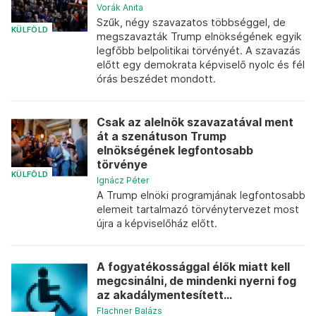
Vorák Anita
Szűk, négy szavazatos többséggel, de
KÜLFÖLD
megszavazták Trump elnökségének egyik
legfőbb belpolitikai törvényét. A szavazás
előtt egy demokrata képviselő nyolc és fél
órás beszédet mondott.
Csak az alelnök szavazatával ment
át a szenátuson Trump
elnökségének legfontosabb
törvénye
KÜLFÖLD
Ignácz Péter
A Trump elnöki programjának legfontosabb
elemeit tartalmazó törvénytervezet most
újra a képviselőház előtt.
A fogyatékossággal élők miatt kell
megcsinálni, de mindenki nyerni fog
az akadálymentesített...
Flachner Balázs