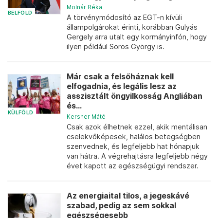
Molnár Réka
BELFÖLD
A törvénymódosító az EGT-n kívüli
állampolgárokat érinti, korábban Gulyás
Gergely arra utalt egy kormányinfón, hogy
ilyen például Soros György is.
Már csak a felsőháznak kell
elfogadnia, és legális lesz az
asszisztált öngyilkosság Angliában
és...
KÜLFÖLD
Kersner Máté
Csak azok élhetnek ezzel, akik mentálisan
cselekvőképesek, halálos betegségben
szenvednek, és legfeljebb hat hónapjuk
van hátra. A végrehajtásra legfeljebb négy
évet kapott az egészségügyi rendszer.
Az energiaital tilos, a jegeskávé
szabad, pedig az sem sokkal
egészségesebb