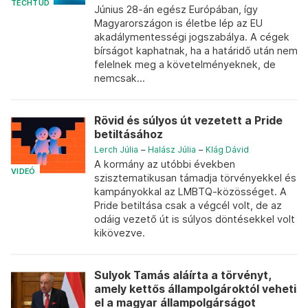
TECHTUD
Június 28-án egész Európában, így
Magyarországon is életbe lép az EU
akadálymentességi jogszabálya. A cégek
bírságot kaphatnak, ha a határidő után nem
felelnek meg a követelményeknek, de
nemcsak...
Rövid és súlyos út vezetett a Pride
betiltásához
Lerch Júlia
–
Halász Júlia
–
Klág Dávid
A kormány az utóbbi években
VIDEÓ
szisztematikusan támadja törvényekkel és
kampányokkal az LMBTQ-közösséget. A
Pride betiltása csak a végcél volt, de az
odáig vezető út is súlyos döntésekkel volt
kikövezve.
Sulyok Tamás aláírta a törvényt,
amely kettős állampolgároktól veheti
el a magyar állampolgárságot