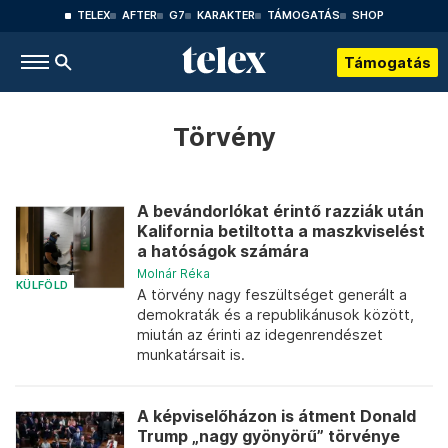
TELEX
AFTER
G7
KARAKTER
TÁMOGATÁS
SHOP
Támogatás
Törvény
A bevándorlókat érintő razziák után
Kalifornia betiltotta a maszkviselést
a hatóságok számára
Molnár Réka
KÜLFÖLD
A törvény nagy feszültséget generált a
demokraták és a republikánusok között,
miután az érinti az idegenrendészet
munkatársait is.
A képviselőházon is átment Donald
Trump „nagy gyönyörű” törvénye