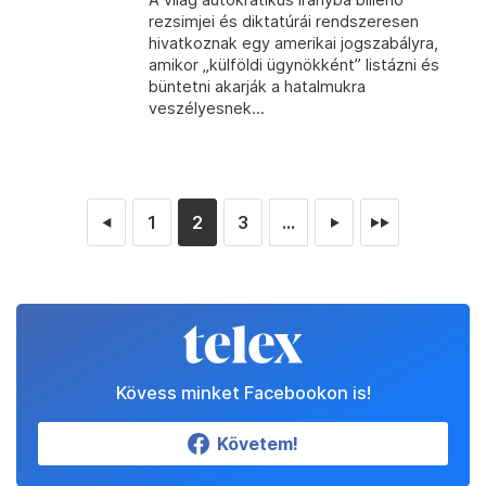
rezsimjei és diktatúrái rendszeresen
hivatkoznak egy amerikai jogszabályra,
amikor „külföldi ügynökként” listázni és
büntetni akarják a hatalmukra
veszélyesnek...
1
2
3
...
◄
►
►►
Kövess minket Facebookon is!
Követem!