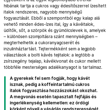
hibának tartja a cukros vagy édesítőszerrel ízesített
italok rendszeres, nagyobb mennyiségű
fogyasztását. Ebből a szempontból egy kalap alá
vehető minden édes-ízes ital, így a kávéitalok,
üdítők, sőt, a szörpök és gyümölcslevek is, amelyek
– különösen szomjoltásra szánt mennyiségben –
megterhelhetik a cukoranyagcserét és
inzulinháztartást. Tejtermékként sem a legjobb
választások a bolti kávés tejitalok: a legtöbb a
zsírszegény tejalap, kávékivonat és cukor mellett
többféle mesterséges adalékanyagot is tartalmaz.
A gyerekek fel sem fogják, hogy kávét
isznak, pedig a koffeintartalmú cukros
italok fogyasztása hozzászokást okozhat.
A megvonás esetén tapasztalt fejfájás és
ingerlékenység kellemetlen: ez ördögi
körként növeli a vásárlás rendszerességét.