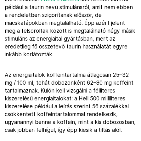
például a taurin nevű stimulánsról, amit nem ebben
a rendeletben szigorítanak először, de
macskatápokban megtalálható. Épp azért jelent
meg a felsoroltak között is megtalálható négy másik
stimuláns az energiaital gyártásban, mert az
eredetileg fő összetevő taurin használatát egyre
inkább korlátozták.
Az energiaitalok koffeintartalma átlagosan 25–32
mg / 100 ml, tehát dobozonként 62–80 mg koffeint
tartalmaznak. Külön kell vizsgálni a félliteres
kiszerelésű energiaitalokat: a Hell 500 milliliteres
kiszerelése például a leírás szerint 56 százalékkal
csökkentett koffeintartalommal rendelkezik,
ugyanannyi benne a koffein, mint a kis dobozosban,
csak jobban felhígul, így épp kiesik a tiltás alól.