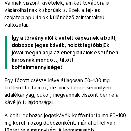
Vannak viszont kivételek, amiket továbbra is
vásárolhatnak kiskorúak is. Ezek a tej- és
szójatejalapú italok különböző zsírtartalmú
változatai.
Így a törvény alól kivételt képeznek a bolti,
dobozos jeges kávék, holott legtöbbjük
jóval meghaladja az energiaitalok esetében
károsnak mondott, tiltott
koffeinmennyiséget.
Egy főzött csésze kávé átlagosan 50–130 mg
koffeint tartalmaz, de nincs benne semmilyen
adalékanyag, cukor, megvannak viszont benne a
kávé jó tulajdonságai.
A bolti, dobozos jegeskávék koffeintartalma 80–100
mg körül mozog dobozonként, már ahol fel van
tüntetve a mennyiség. A legmagasabb