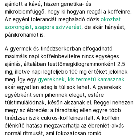
ajánlott a kávé, hiszen genetika- és
mikrobiomfüggő, hogy ki hogyan reagál a koffeinre.
Az egyéni toleranciát meghaladó dózis
okozhat
szorongást, szapora szívverést,
de akár hányást,
pánikrohamot is.
A gyermek és tinédzserkorban elfogadható
maximális napi koffeinbevitelre nincs egységes
ajánlás, általában testtömegkilogrammonként 2,5
mg, illetve napi legfeljebb 100 mg értéket jelölnek
meg. Így egy
gyereknek, kis termetű kamasznak
akár egyetlen adag is túl sok lehet. A gyerekek
egyébként sem pihennek eleget, estére
túlstimulálódnak, későn alszanak el. Reggel nehezen
megy az ébredés: a fáradtság ellen egyre több
tinédzser iszik cukros-koffeines italt. A koffein
élénkítő hatása megzavarhatja az ébrenlét-alvás
normál ritmusát, ami fokozatosan romló