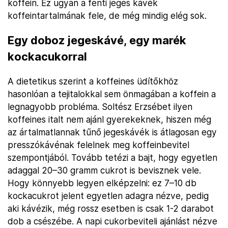
koffein. Ez ugyan a fenti jeges kávék
koffeintartalmának fele, de még mindig elég sok.
Egy doboz jegeskávé, egy marék
kockacukorral
A dietetikus szerint a koffeines üdítőkhöz
hasonlóan a tejitalokkal sem önmagában a koffein a
legnagyobb probléma. Soltész Erzsébet ilyen
koffeines italt nem ajánl gyerekeknek, hiszen még
az ártalmatlannak tűnő jegeskávék is átlagosan egy
presszókávénak felelnek meg koffeinbevitel
szempontjából. Tovább tetézi a bajt, hogy egyetlen
adaggal 20–30 gramm cukrot is bevisznek vele.
Hogy könnyebb legyen elképzelni: ez 7–10 db
kockacukrot jelent egyetlen adagra nézve, pedig
aki kávézik, még rossz esetben is csak 1-2 darabot
dob a csészébe. A napi cukorbeviteli ajánlást nézve