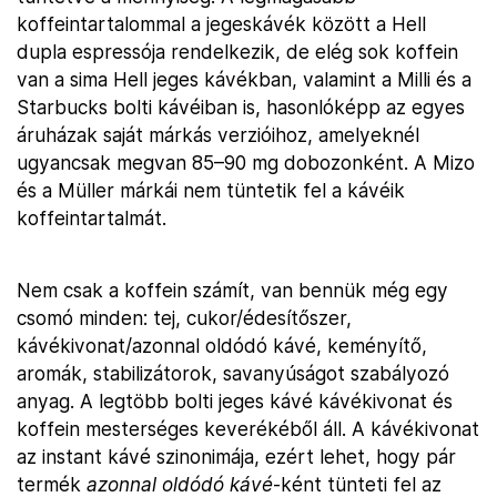
koffeintartalommal a jegeskávék között a Hell
dupla espressója rendelkezik, de elég sok koffein
van a sima Hell jeges kávékban, valamint a Milli és a
Starbucks bolti kávéiban is, hasonlóképp az egyes
áruházak saját márkás verzióihoz, amelyeknél
ugyancsak megvan 85–90 mg dobozonként. A Mizo
és a Müller márkái nem tüntetik fel a kávéik
koffeintartalmát.
Nem csak a koffein számít, van bennük még egy
csomó minden: tej, cukor/édesítőszer,
kávékivonat/azonnal oldódó kávé, keményítő,
aromák, stabilizátorok, savanyúságot szabályozó
anyag. A legtöbb bolti jeges kávé kávékivonat és
koffein mesterséges keverékéből áll. A kávékivonat
az instant kávé szinonimája, ezért lehet, hogy pár
termék
azonnal oldódó kávé
-ként tünteti fel az