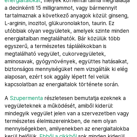
energiaitalokat
, melyek koffeintartalma meghaladja
a decinkénti 15 milligrammot, vagy bármennyit
tartalmaznak a következő anyagok közül: ginseng,
L-arginin, inozitol, glükuronolakton, taurin. Ez
utóbbiak olyan vegyületek, amelyek szinte minden
energiaitalban megtalálhatók. Bár közülük több
egyszerű, a természetes táplálékokban is
megtalálható vegyület, cukorvegyületek,
aminosavak, gyógynövények, együttes hatásaikat,
biztonságos mennyiségüket nem vizsgálták ki elég
alaposan, ezért sok aggály lépett fel velük
kapcsolatban az energiaitalok története során.
A
Szupermenta
részletesen bemutatja ezeknek a
vegyületeknek a működését, amiből kiderül:
mindegyik vegyület jelen van a szervezetben vagy
természetes élelmiszereinkben, de nem olyan
mennyiségekben, amilyenekben az energiaitalokba
kerül belőlük.
Ebből a cikkből
sok minden kiderül