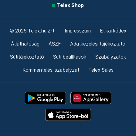
Telex Shop
© 2026 Telex.hu Zrt.
Impresszum
Etikai kódex
Átláthatóság
ÁSZF
Adatkezelési tájékoztató
Sütitájékoztató
Süti beállítások
Szabályzatok
Kommentelési szabályzat
Telex Sales