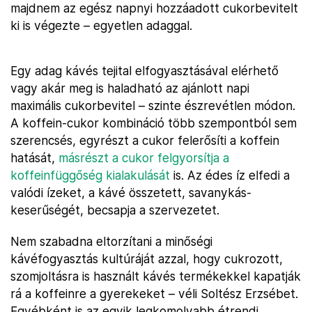
majdnem az egész napnyi hozzáadott cukorbevitelt
ki is végezte – egyetlen adaggal.
Egy adag kávés tejital elfogyasztásával elérhető
vagy akár meg is haladható az ajánlott napi
maximális cukorbevitel – szinte észrevétlen módon.
A koffein-cukor kombináció több szempontból sem
szerencsés, egyrészt a cukor felerősíti a koffein
hatását,
másrészt a cukor felgyorsítja a
koffeinfüggőség kialakulását
is. Az édes íz elfedi a
valódi ízeket, a kávé összetett, savanykás-
keserűségét, becsapja a szervezetet.
Nem szabadna eltorzítani a minőségi
kávéfogyasztás kultúráját azzal, hogy cukrozott,
szomjoltásra is használt kávés termékekkel kapatják
rá a koffeinre a gyerekeket – véli Soltész Erzsébet.
Egyébként is az egyik legkomolyabb étrendi