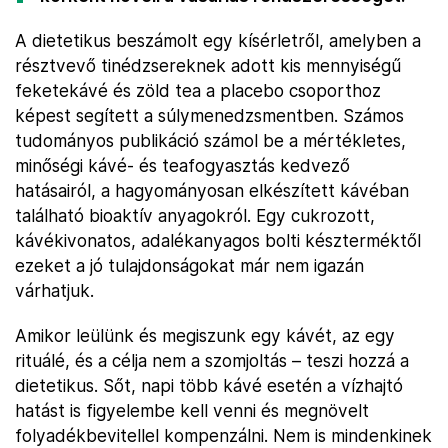
A dietetikus beszámolt egy kísérletről, amelyben a
résztvevő tinédzsereknek adott kis mennyiségű
feketekávé és zöld tea a placebo csoporthoz
képest segített a súlymenedzsmentben. Számos
tudományos publikáció számol be a mértékletes,
minőségi kávé- és teafogyasztás kedvező
hatásairól, a hagyományosan elkészített kávéban
található bioaktív anyagokról. Egy cukrozott,
kávékivonatos, adalékanyagos bolti készterméktől
ezeket a jó tulajdonságokat már nem igazán
várhatjuk.
Amikor leülünk és megiszunk egy kávét, az egy
rituálé, és a célja nem a szomjoltás – teszi hozzá a
dietetikus. Sőt, napi több kávé esetén a vízhajtó
hatást is figyelembe kell venni és megnövelt
folyadékbevitellel kompenzálni. Nem is mindenkinek