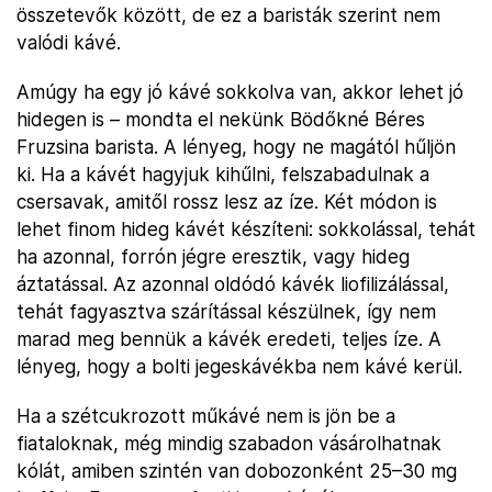
összetevők között, de ez a baristák szerint nem
valódi kávé.
Amúgy ha egy jó kávé sokkolva van, akkor lehet jó
hidegen is – mondta el nekünk Bödőkné Béres
Fruzsina barista. A lényeg, hogy ne magától hűljön
ki. Ha a kávét hagyjuk kihűlni, felszabadulnak a
csersavak, amitől rossz lesz az íze. Két módon is
lehet finom hideg kávét készíteni: sokkolással, tehát
ha azonnal, forrón jégre eresztik, vagy hideg
áztatással. Az azonnal oldódó kávék liofilizálással,
tehát fagyasztva szárítással készülnek, így nem
marad meg bennük a kávék eredeti, teljes íze. A
lényeg, hogy a bolti jegeskávékba nem kávé kerül.
Ha a szétcukrozott műkávé nem is jön be a
fiataloknak, még mindig szabadon vásárolhatnak
kólát, amiben szintén van dobozonként 25–30 mg