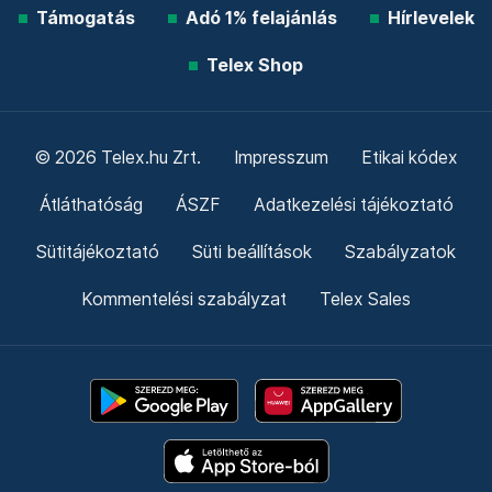
Támogatás
Adó 1% felajánlás
Hírlevelek
Telex Shop
© 2026 Telex.hu Zrt.
Impresszum
Etikai kódex
Átláthatóság
ÁSZF
Adatkezelési tájékoztató
Sütitájékoztató
Süti beállítások
Szabályzatok
Kommentelési szabályzat
Telex Sales