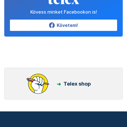
Kövess minket Facebookon is!
Követem!
Telex shop