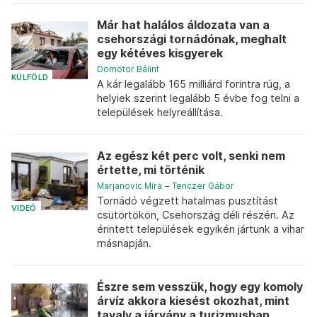
Már hat halálos áldozata van a
csehországi tornádónak, meghalt
egy kétéves kisgyerek
Dömötör Bálint
KÜLFÖLD
A kár legalább 165 milliárd forintra rúg, a
helyiek szerint legalább 5 évbe fog telni a
települések helyreállítása.
Az egész két perc volt, senki nem
értette, mi történik
Marjanovic Mira
–
Tenczer Gábor
Tornádó végzett hatalmas pusztítást
VIDEÓ
csütörtökön, Csehország déli részén. Az
érintett települések egyikén jártunk a vihar
másnapján.
Észre sem vesszük, hogy egy komoly
árvíz akkora kiesést okozhat, mint
tavaly a járvány a turizmusban