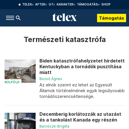
TELEX
AFTER
G7
KARAKTER
TÁMOGATÁS
SHOP
Támogatás
Természeti katasztrófa
Biden katasztrófahelyzetet hirdetett
Kentuckyban a tornádók pusztítása
miatt
Bozsó Ágnes
KÜLFÖLD
Az elnök szerint ez lehet az Egyesült
Államok történelmének egyik legsúlyosabb
tornádószerencsétlensége.
Decemberig korlátozzák az utazást
és a tankolást Kanada egy részén
Barnóczki Brigitta