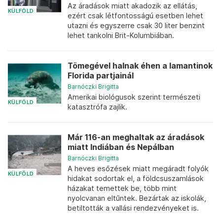
Az áradások miatt akadozik az ellátás,
KÜLFÖLD
ezért csak létfontosságú esetben lehet
utazni és egyszerre csak 30 liter benzint
lehet tankolni Brit-Kolumbiában.
Tömegével halnak éhen a lamantinok
Florida partjainál
Barnóczki Brigitta
Amerikai biológusok szerint természeti
KÜLFÖLD
katasztrófa zajlik.
Már 116-an meghaltak az áradások
miatt Indiában és Nepálban
Barnóczki Brigitta
A heves esőzések miatt megáradt folyók
KÜLFÖLD
hidakat sodortak el, a földcsuszamlások
házakat temettek be, több mint
nyolcvanan eltűntek. Bezártak az iskolák,
betiltották a vallási rendezvényeket is.