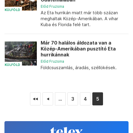
Előd Fruzsina
KÜLFÖLD
Az Eta hurrikán miatt már több százan
meghaltak Közép-Amerikában. A vihar
Kuba és Florida felé tart.
Már 70 halálos áldozata van a
Közép-Amerikában pusztító Eta
hurrikánnak
Előd Fruzsina
KÜLFÖLD
Földcsuszamlás, áradás, széllökések.
...
3
4
5
◄◄
◄