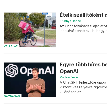
Ételkiszállítókén
Stubnya Bence
Az Uber felvásárlási ajánlato
lehetővé tenné azt is, hogy 
VÁLLALAT
Egyre több híres b
OpenAI
Madzin Emília
A ChatGPT fejlesztője újabb
viszont veszélyekre figyelm
különösen az...
GAZDASÁG