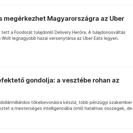
t is megérkezhet Magyarországra az Uber
t tett a Foodorát tulajdonló Delivery Heróra. A tulajdonosváltás
a Wolt legnagyobb hazai versenytársa az Uber Eats legyen.
efektető gondolja: a vesztébe rohan az
 dollármilliárdos tőkebevonásra készül, több pénzügyi szakember
eztet a mesterséges intelligenciába ömlő hatalmas összegek, de