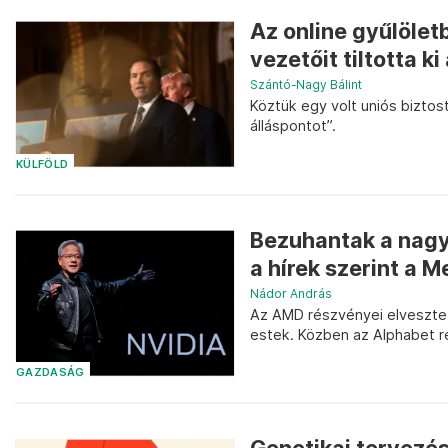
Az online gyűlölet
vezetőit tiltotta k
Szántó-Nagy Bálint
Köztük egy volt uniós biztost
álláspontot”.
KÜLFÖLD
Bezuhantak a nagy
a hírek szerint a M
Nádor András
Az AMD részvényei elvesztet
estek. Közben az Alphabet r
GAZDASÁG