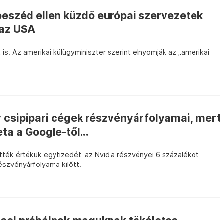
beszéd ellen küzdő európai szervezetek
i az USA
 is. Az amerikai külügyminiszter szerint elnyomják az „amerikai
 csipipari cégek részvényárfolyamai, mer
eta a Google-től...
ték értékük egytizedét, az Nvidia részvényei 6 százalékot
észvényárfolyama kilőtt.