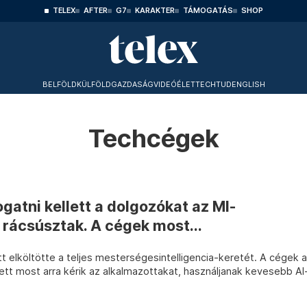
TELEX
AFTER
G7
KARAKTER
TÁMOGATÁS
SHOP
BELFÖLD
KÜLFÖLD
GAZDASÁG
VIDEÓ
ÉLET
TECHTUD
ENGLISH
Techcégek
atni kellett a dolgozókat az MI-
 rácsúsztak. A cégek most...
t elköltötte a teljes mesterségesintelligencia-keretét. A cégek a
tt most arra kérik az alkalmazottakat, használjanak kevesebb AI