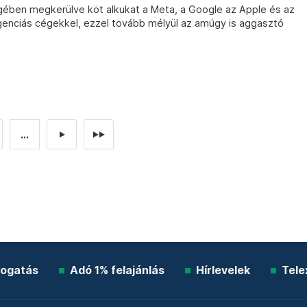
ében megkerülve köt alkukat a Meta, a Google az Apple és az
enciás cégekkel, ezzel tovább mélyül az amúgy is aggasztó
...
►
►►
ogatás
Adó 1% felajánlás
Hírlevelek
Tele