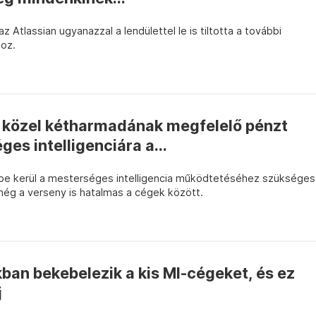
z Atlassian ugyanazzal a lendülettel le is tiltotta a további
hoz.
 közel kétharmadának megfelelő pénzt
es intelligenciára a...
be kerül a mesterséges intelligencia működtetéséhez szükséges
 még a verseny is hatalmas a cégek között.
kban bekebelezik a kis MI-cégeket, és ez
j