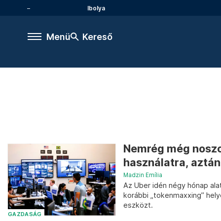
Ibolya
Menü
Kereső
Nemrég még noszog
használatra, aztán
Madzin Emília
Az Uber idén négy hónap alat
korábbi „tokenmaxxing” helye
eszközt.
GAZDASÁG