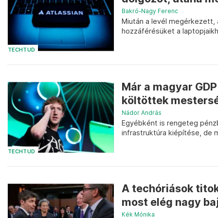
Bakró-Nagy Ferenc
Miután a levél megérkezett, a
hozzáférésüket a laptopjaik
TECHTUD
Már a magyar GDP
költöttek mesterség
Nádor András
Egyébként is rengeteg pénz
infrastruktúra kiépítése, de
TECHTUD
A techóriások tito
most elég nagy ba
Kék Mónika