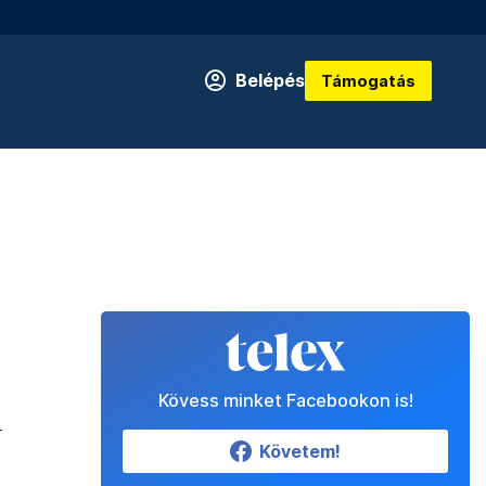
Belépés
Támogatás
Kövess minket Facebookon is!
-
Követem!