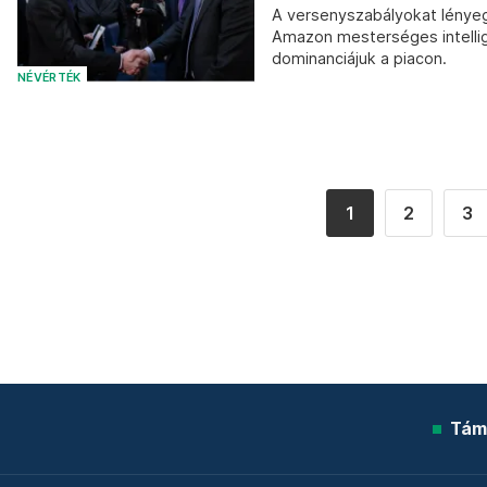
A versenyszabályokat lényeg
Amazon mesterséges intellig
dominanciájuk a piacon.
NÉVÉRTÉK
1
2
3
Tám