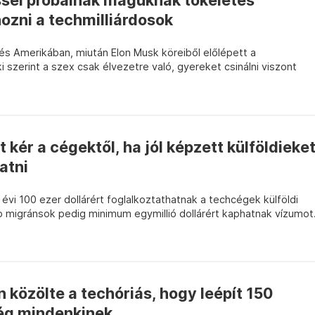
ssel próbálnak maguknak tökéletes
ozni a techmilliárdosok
és Amerikában, miután Elon Musk köreiből előlépett a
ki szerint a szex csak élvezetre való, gyereket csinálni viszont
kér a cégektől, ha jól képzett külföldieke
atni
t évi 100 ezer dollárért foglalkoztathatnak a techcégek külföldi
b migránsok pedig minimum egymillió dollárért kaphatnak vízumot
n közölte a techóriás, hogy leépít 150
ég mindenkinek...