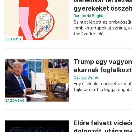
Genetikai tervezé
gyerekeket összeh
Barnóczki Brigitta
Szintet lépett az embriószűr
lombikstartupok új sztárja, a
táblázatkezelő...
ÉLETMÓD
Trump egy vagyont 
akarnak foglalkozt
Csurgó Dénes
Egy új elnöki rendelet szerin
fejlesztőket, a leggazdagab
GAZDASÁG
Előre felvett videó
dolgozót, utána m