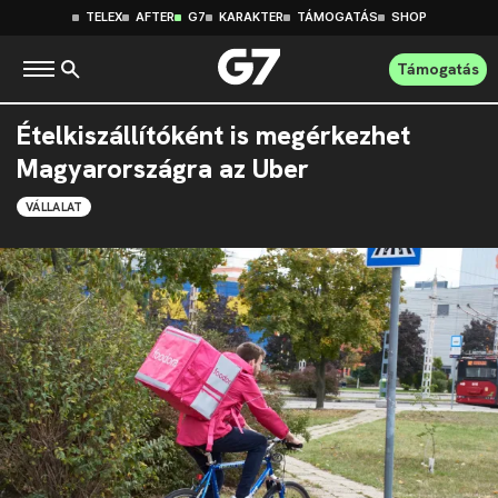
TELEX
AFTER
G7
KARAKTER
TÁMOGATÁS
SHOP
Támogatás
Ételkiszállítóként is megérkezhet
Magyarországra az Uber
VÁLLALAT