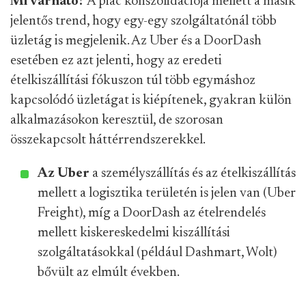
Mi várható?
A piac konszolidációja mellett a másik
jelentős trend, hogy egy-egy szolgáltatónál több
üzletág is megjelenik. Az Uber és a DoorDash
esetében ez azt jelenti, hogy az eredeti
ételkiszállítási fókuszon túl több egymáshoz
kapcsolódó üzletágat is kiépítenek, gyakran külön
alkalmazásokon keresztül, de szorosan
összekapcsolt háttérrendszerekkel.
Az Uber
a személyszállítás és az ételkiszállítás
mellett a logisztika területén is jelen van (Uber
Freight), míg a DoorDash az ételrendelés
mellett kiskereskedelmi kiszállítási
szolgáltatásokkal (például Dashmart, Wolt)
bővült az elmúlt években.