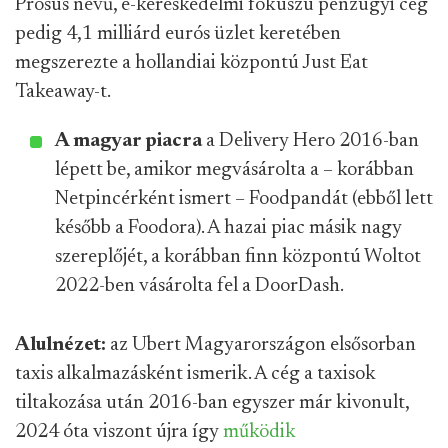
Prosus nevű, e-kereskedelmi fókuszú pénzügyi cég
pedig 4,1 milliárd eurós üzlet keretében
megszerezte a hollandiai központú Just Eat
Takeaway-t.
A magyar piacra
a Delivery Hero 2016-ban
lépett be, amikor megvásárolta a – korábban
Netpincérként ismert – Foodpandát (ebből lett
később a Foodora). A hazai piac másik nagy
szereplőjét, a korábban finn központú Woltot
2022-ben vásárolta fel a DoorDash.
Alulnézet:
az Ubert Magyarországon elsősorban
taxis alkalmazásként ismerik. A cég a taxisok
tiltakozása után 2016-ban egyszer már kivonult,
2024 óta viszont újra így
működik