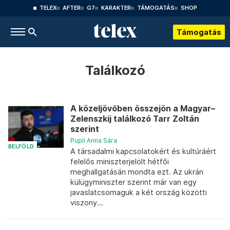
TELEX
AFTER
G7
KARAKTER
TÁMOGATÁS
SHOP
Támogatás
Találkozó
A közeljövőben összejön a Magyar–
Zelenszkij találkozó Tarr Zoltán
szerint
Pupli Anna Sára
BELFÖLD
A társadalmi kapcsolatokért és kultúráért
felelős miniszterjelölt hétfői
meghallgatásán mondta ezt. Az ukrán
külügyminiszter szerint már van egy
javaslatcsomaguk a két ország közötti
viszony...