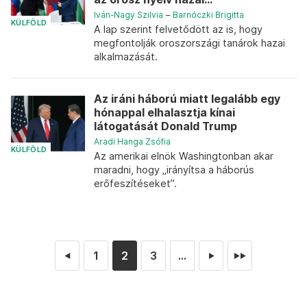
Iván-Nagy Szilvia
–
Barnóczki Brigitta
KÜLFÖLD
A lap szerint felvetődött az is, hogy
megfontolják oroszországi tanárok hazai
alkalmazását.
Az iráni háború miatt legalább egy
hónappal elhalasztja kínai
látogatását Donald Trump
Aradi Hanga Zsófia
KÜLFÖLD
Az amerikai elnök Washingtonban akar
maradni, hogy „irányítsa a háborús
erőfeszítéseket”.
1
2
3
...
◄
►
►►