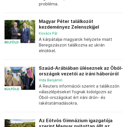
probléma.
Magyar Péter találkozót
kezdeményez Zelenszkijjel
Kovács Pál
A kárpátaljai magyarok helyzete miatt
BELFÖLD
Beregszászon találkozna az ukrán
elnökkel.
Szaúd-Arábiában üléseznek az Öböl-
országok vezetői az iráni háborúról
Vida Benjámin
A Reuters információi szerint a találkozón
KÜLFÖLD
válaszlépéseket fognak kidolgozni az
Öböl-országokat ért iráni drón- és
rakétatámadásokra.
Az Eötvös Gimnázium igazgatója
szerint Magyar nyitottan állt az