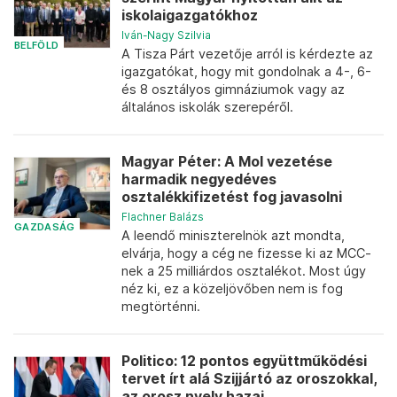
iskolaigazgatókhoz
Iván-Nagy Szilvia
BELFÖLD
A Tisza Párt vezetője arról is kérdezte az
igazgatókat, hogy mit gondolnak a 4-, 6-
és 8 osztályos gimnáziumok vagy az
általános iskolák szerepéről.
Magyar Péter: A Mol vezetése
harmadik negyedéves
osztalékkifizetést fog javasolni
Flachner Balázs
GAZDASÁG
A leendő miniszterelnök azt mondta,
elvárja, hogy a cég ne fizesse ki az MCC-
nek a 25 milliárdos osztalékot. Most úgy
néz ki, ez a közeljövőben nem is fog
megtörténni.
Politico: 12 pontos együttműködési
tervet írt alá Szijjártó az oroszokkal,
az orosz nyelv hazai...