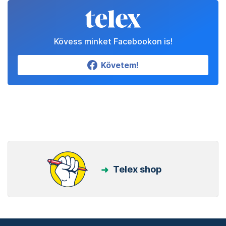
Kövess minket Facebookon is!
Követem!
Telex shop