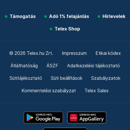
Támogatás
Adó 1% felajánlás
Hírlevelek
Telex Shop
© 2026 Telex.hu Zrt.
Impresszum
Etikai kódex
Átláthatóság
ÁSZF
Adatkezelési tájékoztató
Sütitájékoztató
Süti beállítások
Szabályzatok
Kommentelési szabályzat
Telex Sales