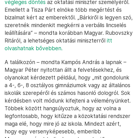
végleges döntés
az oktatási miniszter személyéről.
Emellett a Tisza Párt elnöke több megértést és
bizalmat kért az emberektől. „Bárkiről is legyen szó,
szeretnék mindenkit megkérni a verbális lincselés
leállítására” – mondta korábban Magyar. Rubovszky
Ritáról, a lehetséges oktatási miniszterről
itt
olvashatnak bővebben.
A találkozón – mondta Kampós András a lapnak –
Magyar Péter nyitottan állt a felvetésekhez, és
olyanokat kérdezett például, hogy „mit gondolunk
a 4-, 6-, 8 osztályos gimnáziumok vagy az általános
iskolák szerepéről és számos hasonló dologról. Sok
kérdésben volt módunk kifejteni a véleményünket.
Többek között hangsúlyoztuk, hogy az volna a
legfontosabb, hogy kitűzze a közoktatási rendszer
maga elé, hogy mire jó az iskola. Mindezt azért,
hogy egy versenyképesebb, emberibb