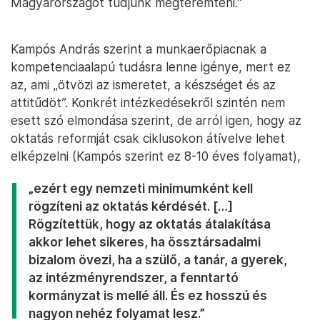
Magyarországot tudjunk megteremteni.”
Kampós András szerint a munkaerőpiacnak a
kompetenciaalapú tudásra lenne igénye, mert ez
az, ami „ötvözi az ismeretet, a készséget és az
attitűdöt”. Konkrét intézkedésekről szintén nem
esett szó elmondása szerint, de arról igen, hogy az
oktatás reformját csak ciklusokon átívelve lehet
elképzelni (Kampós szerint ez 8-10 éves folyamat),
„ezért egy nemzeti minimumként kell
rögzíteni az oktatás kérdését. […]
Rögzítettük, hogy az oktatás átalakítása
akkor lehet sikeres, ha össztársadalmi
bizalom övezi, ha a szülő, a tanár, a gyerek,
az intézményrendszer, a fenntartó
kormányzat is mellé áll. És ez hosszú és
nagyon nehéz folyamat lesz.”