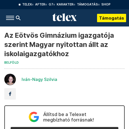
TELEX
AFTER
G7
KARAKTER
TÁMOGATÁS
SHOP
Támogatás
Az Eötvös Gimnázium igazgatója
szerint Magyar nyitottan állt az
iskolaigazgatókhoz
BELFÖLD
Iván-Nagy Szilvia
Állítsd be a Telexet
megbízható forrásnak!