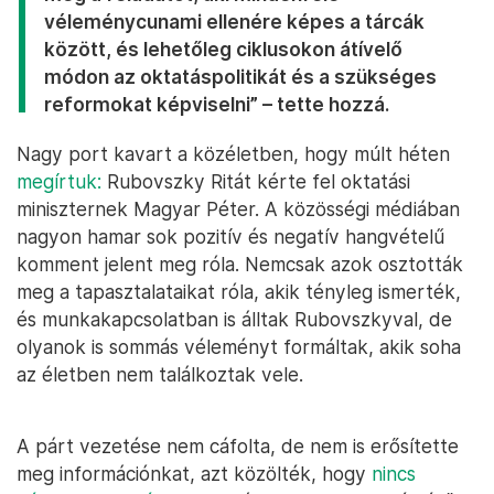
véleménycunami ellenére képes a tárcák
között, és lehetőleg ciklusokon átívelő
módon az oktatáspolitikát és a szükséges
reformokat képviselni” – tette hozzá.
Nagy port kavart a közéletben, hogy múlt héten
megírtuk:
Rubovszky Ritát kérte fel oktatási
miniszternek Magyar Péter. A közösségi médiában
nagyon hamar sok pozitív és negatív hangvételű
komment jelent meg róla. Nemcsak azok osztották
meg a tapasztalataikat róla, akik tényleg ismerték,
és munkakapcsolatban is álltak Rubovszkyval, de
olyanok is sommás véleményt formáltak, akik soha
az életben nem találkoztak vele.
A párt vezetése nem cáfolta, de nem is erősítette
meg információnkat, azt közölték, hogy
nincs