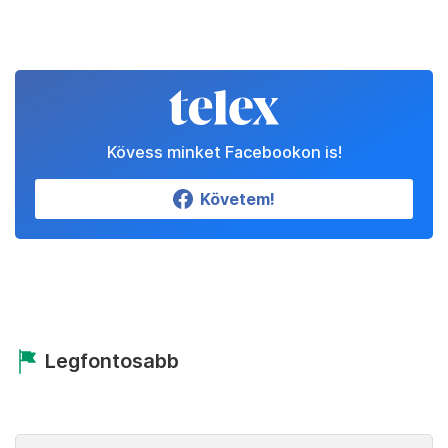
Kövess minket Facebookon is!
Követem!
Legfontosabb