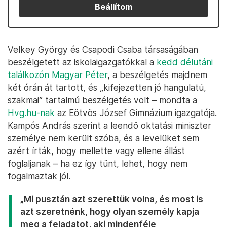
Beállítom
Velkey György és Csapodi Csaba társaságában
beszélgetett az iskolaigazgatókkal a
kedd délutáni
találkozón Magyar Péter
, a beszélgetés majdnem
két órán át tartott, és „kifejezetten jó hangulatú,
szakmai” tartalmú beszélgetés volt – mondta a
Hvg.hu-nak
az Eötvös József Gimnázium igazgatója.
Kampós András szerint a leendő oktatási miniszter
személye nem került szóba, és a levelüket sem
azért írták, hogy mellette vagy ellene állást
foglaljanak – ha ez így tűnt, lehet, hogy nem
fogalmaztak jól.
„Mi pusztán azt szerettük volna, és most is
azt szeretnénk, hogy olyan személy kapja
meg a feladatot, aki mindenféle