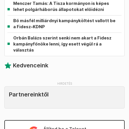
Menczer Tamás: A Tisza kormányon is képes
lehet polgárháborús állapotokat előidézni
Bő másfél milliárdnyi kampányköltést vallott be
a Fidesz–KDNP
Orbán Balázs szerint senki nem akart a Fidesz
kampányfőnöke lenni, így esett végül rá a
választás
Kedvenceink
Partnereinktől