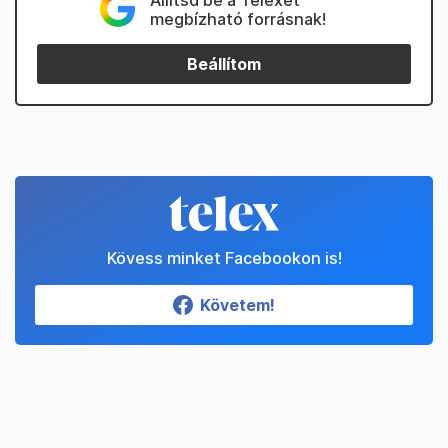
Állítsd be a Telexet
megbízható forrásnak!
Beállítom
Kövess minket Facebookon is!
Követem!