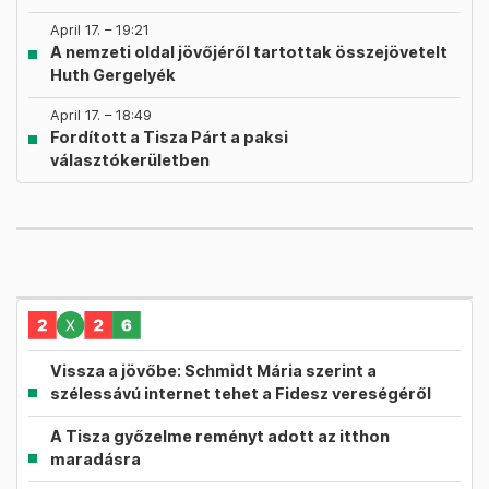
April 17. – 19:21
A nemzeti oldal jövőjéről tartottak összejövetelt
Huth Gergelyék
April 17. – 18:49
Fordított a Tisza Párt a paksi
választókerületben
Vissza a jövőbe: Schmidt Mária szerint a
szélessávú internet tehet a Fidesz vereségéről
A Tisza győzelme reményt adott az itthon
maradásra