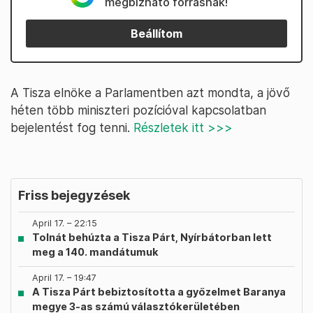
megbízható forrásnak!
Beállítom
A Tisza elnöke a Parlamentben azt mondta, a jövő
héten több miniszteri pozícióval kapcsolatban
bejelentést fog tenni.
Részletek itt >>>
Friss bejegyzések
April 17. – 22:15
Tolnát behúzta a Tisza Párt, Nyírbátorban lett
meg a 140. mandátumuk
April 17. – 19:47
A Tisza Párt bebiztosította a győzelmet Baranya
megye 3-as számú választókerületében