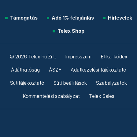
Támogatás
Adó 1% felajánlás
Hírlevelek
Telex Shop
© 2026 Telex.hu Zrt.
Impresszum
Etikai kódex
Átláthatóság
ÁSZF
Adatkezelési tájékoztató
Sütitájékoztató
Süti beállítások
Szabályzatok
Kommentelési szabályzat
Telex Sales