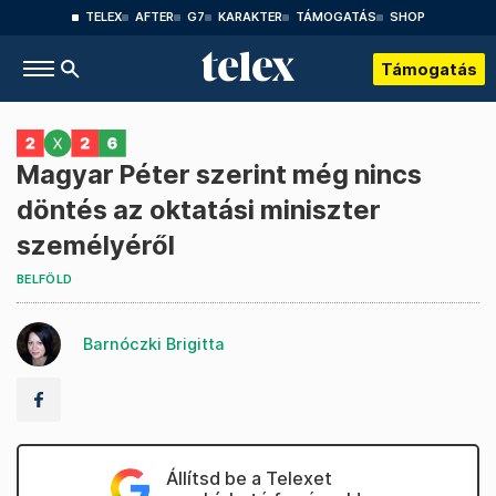
TELEX
AFTER
G7
KARAKTER
TÁMOGATÁS
SHOP
Támogatás
Magyar Péter szerint még nincs
döntés az oktatási miniszter
személyéről
BELFÖLD
Barnóczki Brigitta
Állítsd be a Telexet