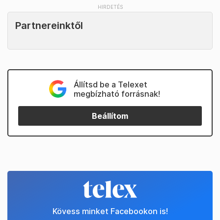
Partnereinktől
Állítsd be a Telexet
megbízható forrásnak!
Beállítom
Kövess minket Facebookon is!