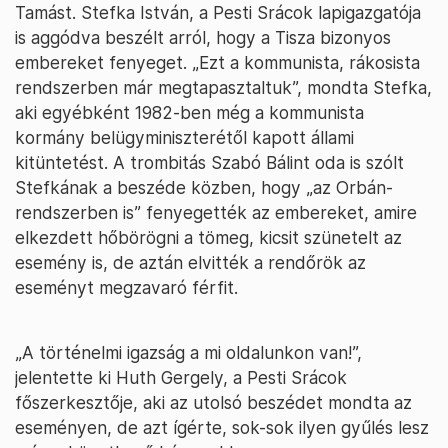
Tamást. Stefka István, a Pesti Srácok lapigazgatója
is aggódva beszélt arról, hogy a Tisza bizonyos
embereket fenyeget. „Ezt a kommunista, rákosista
rendszerben már megtapasztaltuk”, mondta Stefka,
aki egyébként 1982-ben még a kommunista
kormány belügyminiszterétől kapott állami
kitüntetést. A trombitás Szabó Bálint oda is szólt
Stefkának a beszéde közben, hogy „az Orbán-
rendszerben is” fenyegették az embereket, amire
elkezdett hőbörögni a tömeg, kicsit szünetelt az
esemény is, de aztán elvitték a rendőrök az
eseményt megzavaró férfit.
„A történelmi igazság a mi oldalunkon van!”,
jelentette ki Huth Gergely, a Pesti Srácok
főszerkesztője, aki az utolsó beszédet mondta az
eseményen, de azt ígérte, sok-sok ilyen gyűlés lesz