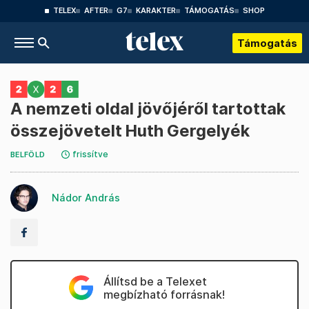
TELEX
AFTER
G7
KARAKTER
TÁMOGATÁS
SHOP
Támogatás
A nemzeti oldal jövőjéről tartottak
összejövetelt Huth Gergelyék
frissítve
BELFÖLD
Nádor András
Állítsd be a Telexet
megbízható forrásnak!