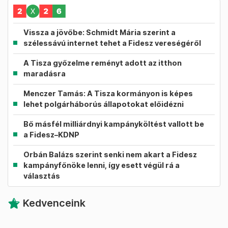
Vissza a jövőbe: Schmidt Mária szerint a
szélessávú internet tehet a Fidesz vereségéről
A Tisza győzelme reményt adott az itthon
maradásra
Menczer Tamás: A Tisza kormányon is képes
lehet polgárháborús állapotokat előidézni
Bő másfél milliárdnyi kampányköltést vallott be
a Fidesz–KDNP
Orbán Balázs szerint senki nem akart a Fidesz
kampányfőnöke lenni, így esett végül rá a
választás
Kedvenceink