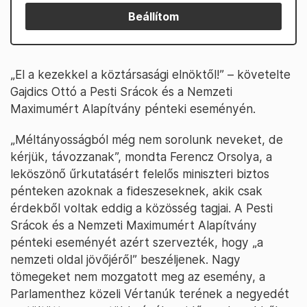
Beállítom
„El a kezekkel a köztársasági elnöktől!” – követelte
Gajdics Ottó a Pesti Srácok és a Nemzeti
Maximumért Alapítvány pénteki eseményén.
„Méltányosságból még nem sorolunk neveket, de
kérjük, távozzanak”, mondta Ferencz Orsolya, a
leköszönő űrkutatásért felelős miniszteri biztos
pénteken azoknak a fideszeseknek, akik csak
érdekből voltak eddig a közösség tagjai. A Pesti
Srácok és a Nemzeti Maximumért Alapítvány
pénteki eseményét azért szervezték, hogy „a
nemzeti oldal jövőjéről” beszéljenek. Nagy
tömegeket nem mozgatott meg az esemény, a
Parlamenthez közeli Vértanúk terének a negyedét