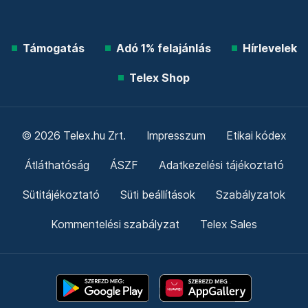
Támogatás
Adó 1% felajánlás
Hírlevelek
Telex Shop
© 2026 Telex.hu Zrt.
Impresszum
Etikai kódex
Átláthatóság
ÁSZF
Adatkezelési tájékoztató
Sütitájékoztató
Süti beállítások
Szabályzatok
Kommentelési szabályzat
Telex Sales