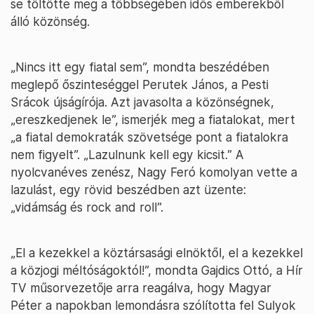
se töltötte meg a többségében idős emberekből
álló közönség.
„Nincs itt egy fiatal sem”, mondta beszédében
meglepő őszinteséggel Perutek János, a Pesti
Srácok újságírója. Azt javasolta a közönségnek,
„ereszkedjenek le”, ismerjék meg a fiatalokat, mert
„a fiatal demokraták szövetsége pont a fiatalokra
nem figyelt”. „Lazulnunk kell egy kicsit.” A
nyolcvanéves zenész, Nagy Feró komolyan vette a
lazulást, egy rövid beszédben azt üzente:
„vidámság és rock and roll”.
„El a kezekkel a köztársasági elnöktől, el a kezekkel
a közjogi méltóságoktól!”, mondta Gajdics Ottó, a Hír
TV műsorvezetője arra reagálva, hogy Magyar
Péter a napokban lemondásra szólította fel Sulyok