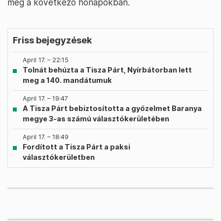
még a következő hónapokban.
Friss bejegyzések
April 17. – 22:15
Tolnát behúzta a Tisza Párt, Nyírbátorban lett
meg a 140. mandátumuk
April 17. – 19:47
A Tisza Párt bebiztosította a győzelmet Baranya
megye 3-as számú választókerületében
April 17. – 18:49
Fordított a Tisza Párt a paksi
választókerületben