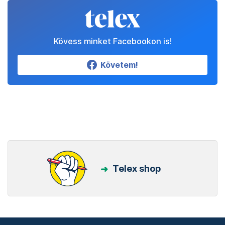
Kövess minket Facebookon is!
Követem!
Telex shop