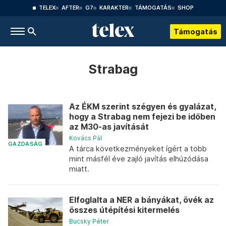
TELEX
AFTER
G7
KARAKTER
TÁMOGATÁS
SHOP
Támogatás
Strabag
Az ÉKM szerint szégyen és gyalázat,
hogy a Strabag nem fejezi be időben
az M30-as javítását
Kovács Pál
GAZDASÁG
A tárca következményeket ígért a több
mint másfél éve zajló javítás elhúzódása
miatt.
Elfoglalta a NER a bányákat, övék az
összes útépítési kitermelés
Bucsky Péter