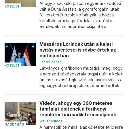
Ahogy a szűkülő piacon egyeduralkodóvá
KÖZÉLET
vált a Duna Aszfalt, a gyorsforgalmi utak
fejlesztését szolgáló bányák is hozzá
kerültek, ami nagy fordulat az utóbbi
évtizedek multidominanciája után.
Mészáros Lőrincék után a keleti
nyitás nyertesei is révbe értek az
építőiparban
Jandó Zoltán
KÖZÉLET
Látványos grafikonon mutatjuk meg, hogy
a nemzeti tőkésosztály tagjai után a keleti
finanszírozású fejlesztések kivitelezői is a
legnagyobb szereplők közé emelkedtek.
Videón, ahogy egy 360 méteres
támfalat építenek a ferihegyi
repülőtér harmadik termináljának
Weiler Vilmos
GAZDASÁG
A harmadik terminál alapkőletételét idénre