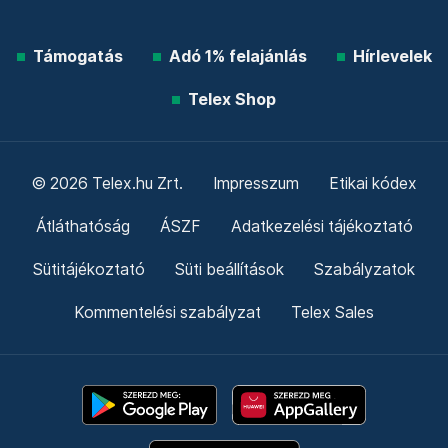
Támogatás
Adó 1% felajánlás
Hírlevelek
Telex Shop
© 2026 Telex.hu Zrt.
Impresszum
Etikai kódex
Átláthatóság
ÁSZF
Adatkezelési tájékoztató
Sütitájékoztató
Süti beállítások
Szabályzatok
Kommentelési szabályzat
Telex Sales