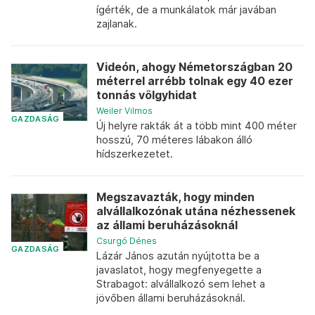
ígérték, de a munkálatok már javában
zajlanak.
Videón, ahogy Németországban 20
méterrel arrébb tolnak egy 40 ezer
tonnás völgyhidat
Weiler Vilmos
GAZDASÁG
Új helyre rakták át a több mint 400 méter
hosszú, 70 méteres lábakon álló
hídszerkezetet.
Megszavazták, hogy minden
alvállalkozónak utána nézhessenek
az állami beruházásoknál
Csurgó Dénes
GAZDASÁG
Lázár János azután nyújtotta be a
javaslatot, hogy megfenyegette a
Strabagot: alvállalkozó sem lehet a
jövőben állami beruházásoknál.