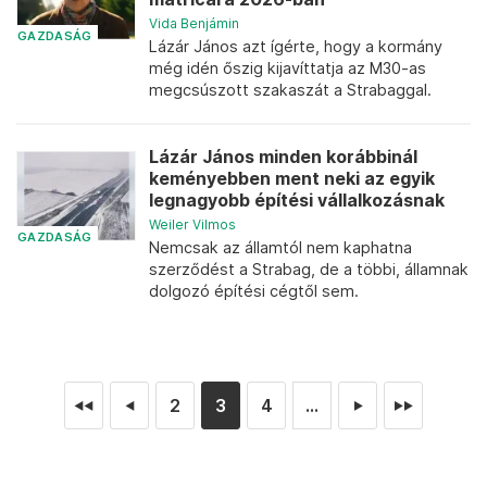
Vida Benjámin
GAZDASÁG
Lázár János azt ígérte, hogy a kormány
még idén őszig kijavíttatja az M30-as
megcsúszott szakaszát a Strabaggal.
Lázár János minden korábbinál
keményebben ment neki az egyik
legnagyobb építési vállalkozásnak
Weiler Vilmos
GAZDASÁG
Nemcsak az államtól nem kaphatna
szerződést a Strabag, de a többi, államnak
dolgozó építési cégtől sem.
2
3
4
...
◄◄
◄
►
►►