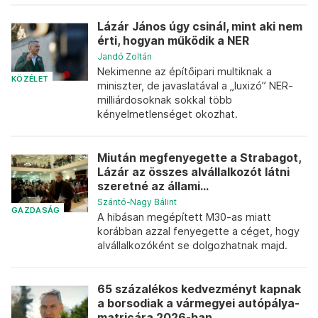
Lázár János úgy csinál, mint aki nem
érti, hogyan működik a NER
Jandó Zoltán
Nekimenne az építőipari multiknak a
KÖZÉLET
miniszter, de javaslatával a „luxizó” NER-
milliárdosoknak sokkal több
kényelmetlenséget okozhat.
​Miután megfenyegette a Strabagot,
Lázár az összes alvállalkozót látni
szeretné az állami...
Szántó-Nagy Bálint
GAZDASÁG
A hibásan megépített M30-as miatt
korábban azzal fenyegette a céget, hogy
alvállalkozóként se dolgozhatnak majd.
65 százalékos kedvezményt kapnak
a borsodiak a vármegyei autópálya-
matricára 2026-ban