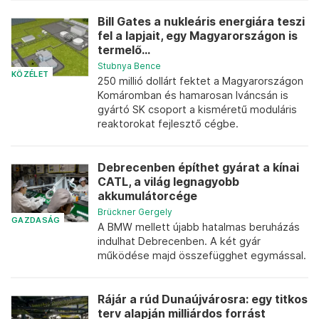
Bill Gates a nukleáris energiára teszi
fel a lapjait, egy Magyarországon is
termelő...
Stubnya Bence
KÖZÉLET
250 millió dollárt fektet a Magyarországon
Komáromban és hamarosan Iváncsán is
gyártó SK csoport a kisméretű moduláris
reaktorokat fejlesztő cégbe.
Debrecenben építhet gyárat a kínai
CATL, a világ legnagyobb
akkumulátorcége
Brückner Gergely
GAZDASÁG
A BMW mellett újabb hatalmas beruházás
indulhat Debrecenben. A két gyár
működése majd összefügghet egymással.
Rájár a rúd Dunaújvárosra: egy titkos
terv alapján milliárdos forrást