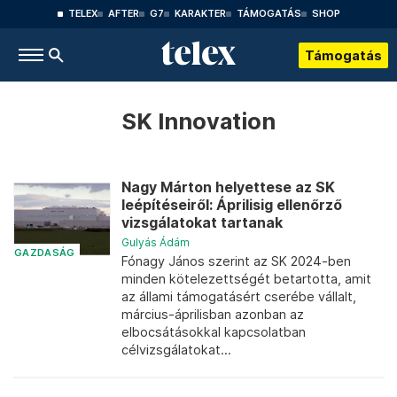
TELEX
AFTER
G7
KARAKTER
TÁMOGATÁS
SHOP
Támogatás
SK Innovation
Nagy Márton helyettese az SK
leépítéseiről: Áprilisig ellenőrző
vizsgálatokat tartanak
Gulyás Ádám
GAZDASÁG
Fónagy János szerint az SK 2024-ben
minden kötelezettségét betartotta, amit
az állami támogatásért cserébe vállalt,
március-áprilisban azonban az
elbocsátásokkal kapcsolatban
célvizsgálatokat...