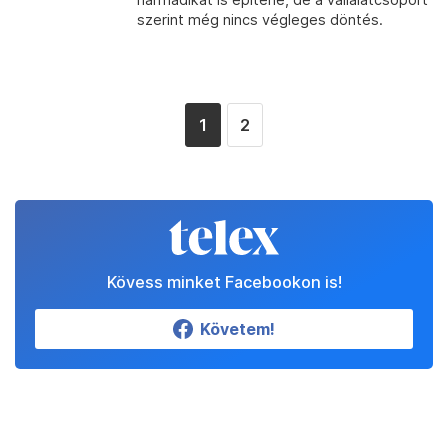
szerint még nincs végleges döntés.
1
2
Kövess minket Facebookon is!
Követem!