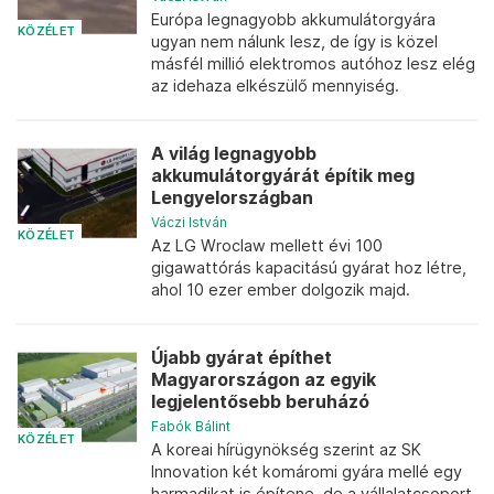
Európa legnagyobb akkumulátorgyára
KÖZÉLET
ugyan nem nálunk lesz, de így is közel
másfél millió elektromos autóhoz lesz elég
az idehaza elkészülő mennyiség.
A világ legnagyobb
akkumulátorgyárát építik meg
Lengyelországban
Váczi István
KÖZÉLET
Az LG Wroclaw mellett évi 100
gigawattórás kapacitású gyárat hoz létre,
ahol 10 ezer ember dolgozik majd.
Újabb gyárat építhet
Magyarországon az egyik
legjelentősebb beruházó
Fabók Bálint
KÖZÉLET
A koreai hírügynökség szerint az SK
Innovation két komáromi gyára mellé egy
harmadikat is építene, de a vállalatcsoport