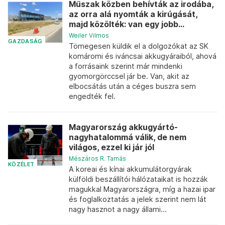
Műszak közben behívták az irodába,
az orra alá nyomták a kirúgását,
majd közölték: van egy jobb...
Weiler Vilmos
GAZDASÁG
Tömegesen küldik el a dolgozókat az SK
komáromi és iváncsai akkugyáraiból, ahová
a forrásaink szerint már mindenki
gyomorgörccsel jár be. Van, akit az
elbocsátás után a céges buszra sem
engedték fel.
Magyarország akkugyártó-
nagyhatalommá válik, de nem
világos, ezzel ki jár jól
Mészáros R. Tamás
KÖZÉLET
A koreai és kínai akkumulátorgyárak
külföldi beszállítói hálózataikat is hozzák
magukkal Magyarországra, míg a hazai ipar
és foglalkoztatás a jelek szerint nem lát
nagy hasznot a nagy állami...