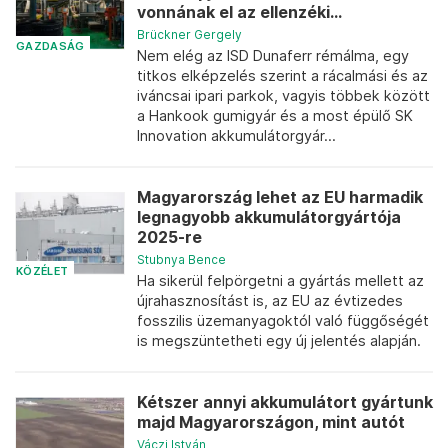
vonnának el az ellenzéki...
Brückner Gergely
GAZDASÁG
Nem elég az ISD Dunaferr rémálma, egy
titkos elképzelés szerint a rácalmási és az
iváncsai ipari parkok, vagyis többek között
a Hankook gumigyár és a most épülő SK
Innovation akkumulátorgyár...
Magyarország lehet az EU harmadik
legnagyobb akkumulátorgyártója
2025-re
Stubnya Bence
KÖZÉLET
Ha sikerül felpörgetni a gyártás mellett az
újrahasznosítást is, az EU az évtizedes
fosszilis üzemanyagoktól való függőségét
is megszüntetheti egy új jelentés alapján.
Kétszer annyi akkumulátort gyártunk
majd Magyarországon, mint autót
Váczi István